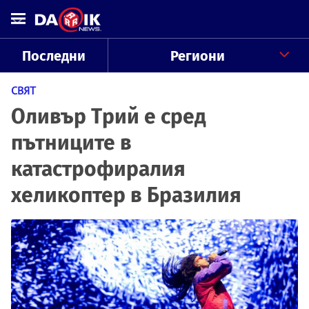
Последни
Региони
СВЯТ
Оливър Трий е сред
пътниците в
катастрофиралия
хеликоптер в Бразилия