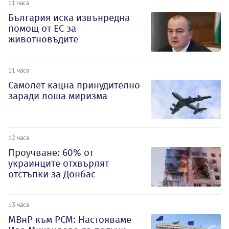
11 часа
България иска извънредна
помощ от ЕС за
животновъдите
11 часа
Самолет кацна принудително
заради лоша миризма
12 часа
Проучване: 60% от
украинците отхвърлят
отстъпки за Донбас
13 часа
МВнР към РСМ: Настояваме