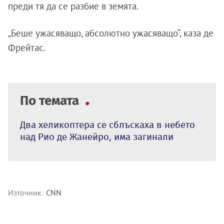
преди тя да се разбие в земята.
„Беше ужасяващо, абсолютно ужасяващо“, каза де
Фрейтас.
По темата
Два хеликоптера се сблъскаха в небето
над Рио де Жанейро, има загинали
Източник:
CNN