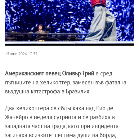
15 юни 2026 13:57
Американският певец Оливър Трий
е сред
пътниците на хеликоптер, замесен във фатална
въздушна катастрофа в Бразилия.
Два хеликоптера се сблъскаха над Рио де
Жанейро в неделя сутринта и се разбиха в
западната част на града, като при инцидента
загинаха всичките шестима души на борда,