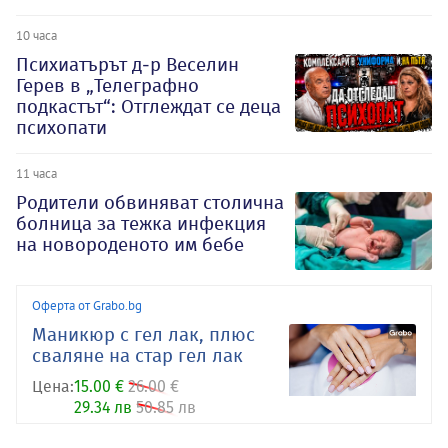
10 часа
Психиатърът д-р Веселин
Герев в „Телеграфно
подкастът“: Отглеждат се деца
психопати
11 часа
Родители обвиняват столична
болница за тежка инфекция
на новороденото им бебе
Оферта от Grabo.bg
Маникюр с гел лак, плюс
сваляне на стар гел лак
Цена:
15.00 €
26.00 €
29.34 лв
50.85 лв