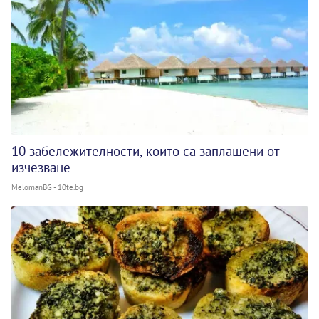
10 забележителности, които са заплашени от
изчезване
MelomanBG - 10te.bg