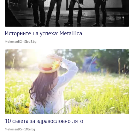
Историите на успеха: Metallica
MelomanBG - Sled5.bg
10 съвета за здравословно лято
MelomanBG - 10te.bg