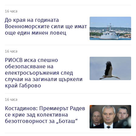
16 часа
До края на годината
Военноморските сили ще имат
още един минен ловец
16 часа
РИОСВ иска спешно
обезопасяване на
електросъоръжения след
случаи на загинали щъркели
край Габрово
16 часа
Костадинов: Премиерът Радев
се крие зад колективна
безотговорност за „Боташ“