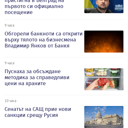
пристигна в Белград на
първото си официално
посещение
9 часа
Обгорели банкноти са открити
върху тялото на бизнесмена
Владимир Янков от Банкя
9 часа
Пуснаха за обсъждане
методика за справедливи
цени на храните
10 часа
Сенатът на САЩ прие нови
санкции срещу Русия