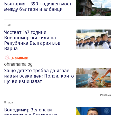
България – 390-годишен мост
между българи и албанци
1 час
Честват 147 години
Военноморски сили на
Република България във
Варна
ohnamama.bg
Защо детето трябва да играе
навън всеки ден: Ползи, които
ще ви изненадат
8 часа
Володимир Зеленски