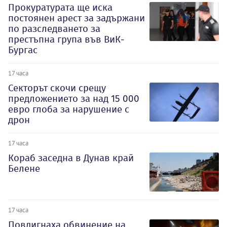
Прокуратурата ще иска
постоянен арест за задържани
по разследването за
престъпна група във ВиК-
Бургас
17 часа
Секторът скочи срещу
предложението за над 15 000
евро глоба за нарушение с
дрон
17 часа
Кораб заседна в Дунав край
Белене
17 часа
Повдигнаха обвинение на