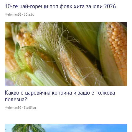
10-те най-горещи поп фолк хита за юли 2026
MelomanBG - 10te.bg
Какво е царевична коприна и защо е толкова
полезна?
MelomanBG - Sled5.bg