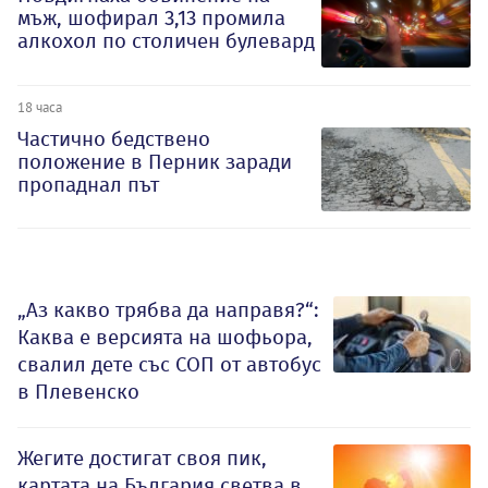
мъж, шофирал 3,13 промила
алкохол по столичен булевард
18 часа
Частично бедствено
положение в Перник заради
пропаднал път
„Аз какво трябва да направя?“:
Каква е версията на шофьора,
свалил дете със СОП от автобус
в Плевенско
Жегите достигат своя пик,
картата на България светва в