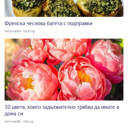
Френска чеснова багета с подправки
MelomanBG - Sled5.bg
10 цветя, които задължително трябва да имате в
дома си
MelomanBG - 10te.bg