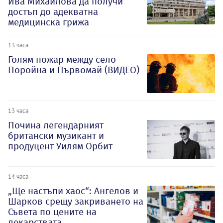
Ива Михаилова да получи
достъп до адекватна
медицинска грижа
13 часа
Голям пожар между село
Поройна и Първомай (ВИДЕО)
13 часа
Почина легендарният
британски музикант и
продуцент Уилям Орбит
14 часа
„Ще настъпи хаос“: Ангелов и
Шарков срещу закриването на
Съвета по цените на
лекарствата