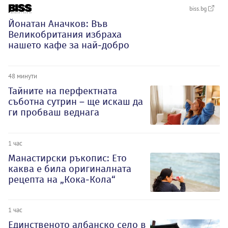
biss.bg
Йонатан Аначков: Във
Великобритания избраха
нашето кафе за най-добро
48 минути
Тайните на перфектната
съботна сутрин – ще искаш да
ги пробваш веднага
1 час
Манастирски ръкопис: Ето
каква е била оригиналната
рецепта на „Кока-Кола“
1 час
Единственото албанско село в