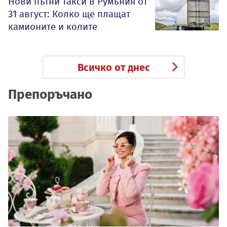
Нови пътни такси в Румъния от
31 август: Колко ще плащат
камионите и колите
Всичко от днес
Препоръчано