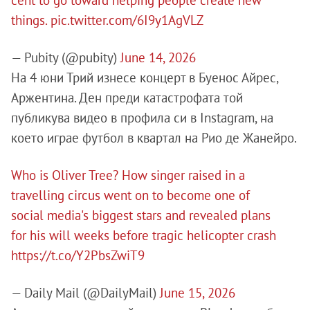
cent to go toward helping people create new
things.
pic.twitter.com/6I9y1AgVLZ
— Pubity (@pubity)
June 14, 2026
На 4 юни Трий изнесе концерт в Буенос Айрес,
Аржентина. Ден преди катастрофата той
публикува видео в профила си в Instagram, на
което играе футбол в квартал на Рио де Жанейро.
Who is Oliver Tree? How singer raised in a
travelling circus went on to become one of
social media's biggest stars and revealed plans
for his will weeks before tragic helicopter crash
https://t.co/Y2PbsZwiT9
— Daily Mail (@DailyMail)
June 15, 2026