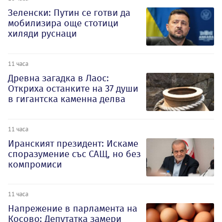
Зеленски: Путин се готви да
мобилизира още стотици
хиляди руснаци
11 часа
Древна загадка в Лаос:
Откриха останките на 37 души
в гигантска каменна делва
11 часа
Иранският президент: Искаме
споразумение със САЩ, но без
компромиси
11 часа
Напрежение в парламента на
Косово: Депутатка замери