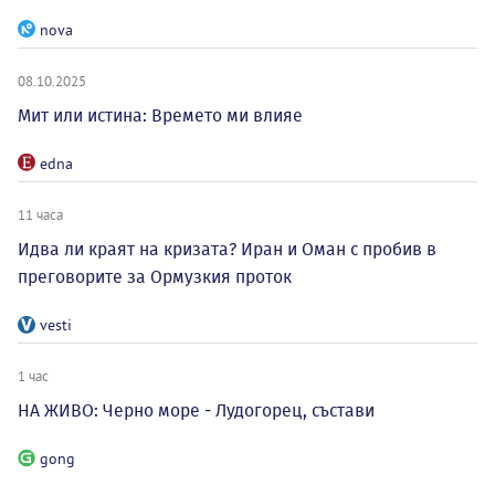
nova
08.10.2025
Мит или истина: Времето ми влияе
edna
11 часа
Идва ли краят на кризата? Иран и Оман с пробив в
преговорите за Ормузкия проток
vesti
1 час
НА ЖИВО: Черно море - Лудогорец, състави
gong