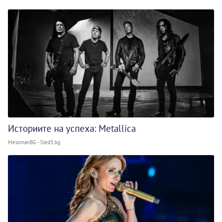
Историите на успеха: Metallica
MelomanBG - Sled5.bg