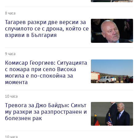
8 часа
Тагарев разкри две версии за
случилото се с дрона, който се
взриви в България
9 часа
Комисар Георгиев: Ситуацията
с пожара при село Висока
могила е по-спокойна за
момента
10 часа
Тревога за Джо Байдън: Синът
му разкри за разпространен и
болезнен рак
10 часа