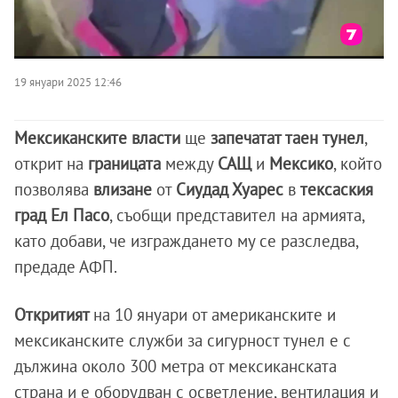
19 януари 2025 12:46
Мексиканските власти
ще
запечатат таен тунел
,
открит на
границата
между
САЩ
и
Мексико
, който
позволява
влизане
от
Сиудад Хуарес
в
тексаския
град Ел Пасо
, съобщи представител на армията,
като добави, че изграждането му се разследва,
предаде АФП.
Откритият
на 10 януари от американските и
мексиканските служби за сигурност тунел е с
дължина около 300 метра от мексиканската
страна и е оборудван с осветление, вентилация и