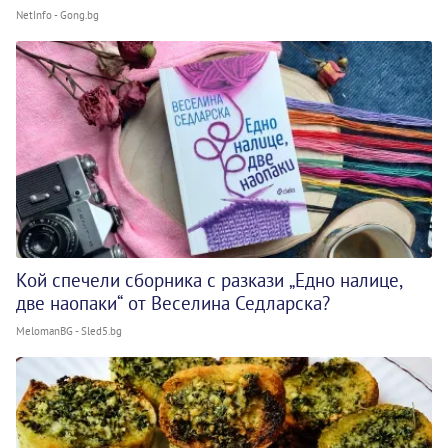
NetInfo - Gong.bg
Кой спечели сборника с разкази „Едно налице,
две наопаки“ от Веселина Седларска?
MelomanBG - Sled5.bg