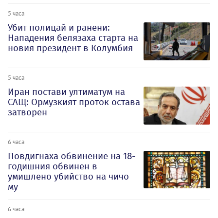
5 часа
Убит полицай и ранени:
Нападения белязаха старта на
новия президент в Колумбия
5 часа
Иран постави ултиматум на
САЩ: Ормузкият проток остава
затворен
6 часа
Повдигнаха обвинение на 18-
годишния обвинен в
умишлено убийство на чичо
му
6 часа