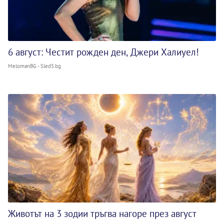
6 август: Честит рожден ден, Джери Халиуел!
MelomanBG - Sled5.bg
Животът на 3 зодии тръгва нагоре през август