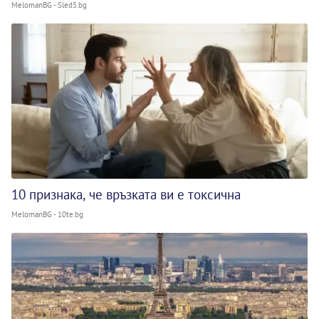
MelomanBG - Sled5.bg
10 признака, че връзката ви е токсична
MelomanBG - 10te.bg