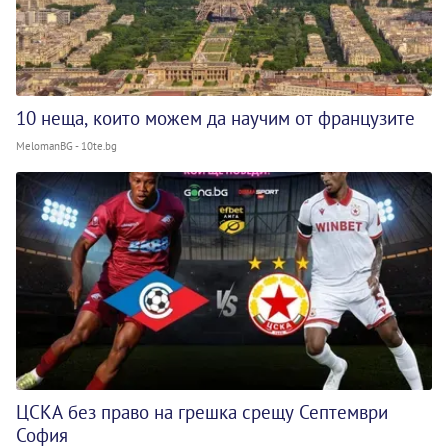
10 неща, които можем да научим от французите
MelomanBG - 10te.bg
ЦСКА без право на грешка срещу Септември
София