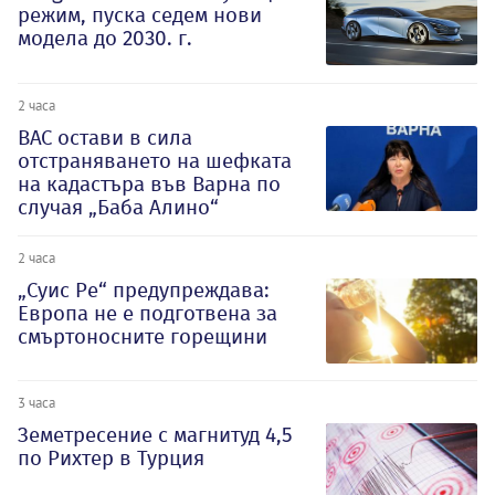
режим, пуска седем нови
модела до 2030. г.
2 часа
ВАС остави в сила
отстраняването на шефката
на кадастъра във Варна по
случая „Баба Алино“
2 часа
„Суис Ре“ предупреждава:
Европа не е подготвена за
смъртоносните горещини
3 часа
Земетресение с магнитуд 4,5
по Рихтер в Турция