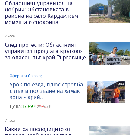
Oбластният управител на
Добрич: Обстановката в
района на село Кардам към
момента е спокойна
7 часа
След протести: Областният
управител предлага кръгово
за опасен път край Търговище
Оферта от Grabo.bg
Урок по езда, плюс стрелба
с лък и ползване на хамак
зона - край..
Цена:
17.89 €
25.56 €
7 часа
Какви са последиците от