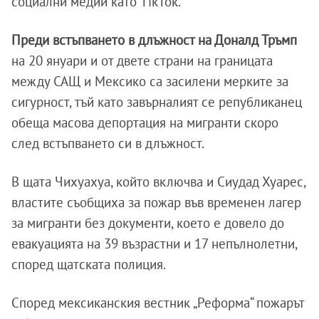
социални медии като TikTok.
Преди встъпването в длъжност на Доналд Тръмп
на 20 януари и от двете страни на границата
между САЩ и Мексико са засилени мерките за
сигурност, тъй като завърналият се републиканец
обеща масова депортация на мигранти скоро
след встъпването си в длъжност.
В щата Чихуахуа, който включва и Сиудад Хуарес,
властите съобщиха за пожар във временен лагер
за мигранти без документи, което е довело до
евакуацията на 39 възрастни и 17 непълнолетни,
според щатската полиция.
Според мексиканския вестник „Реформа“ пожарът