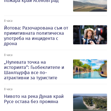
пожара край Асеновград
8 часа
Йотова: Разочарована съм от
примитивната политическа
употреба на инцидента с
дрона
8 часа
„Нулевата точка на
историята“: Гьобеклитепе и
Шанлъурфа все по-
атрактивни за туристите
8 часа
Нивото на река Дунав край
Русе остава без промяна