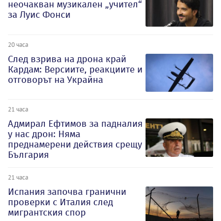
неочакван музикален „учител“
за Луис Фонси
20 часа
След взрива на дрона край
Кардам: Версиите, реакциите и
отговорът на Украйна
21 часа
Адмирал Ефтимов за падналия
у нас дрон: Няма
преднамерени действия срещу
България
21 часа
Испания започва гранични
проверки с Италия след
мигрантския спор