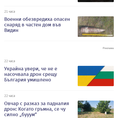
21 часа
Военни обезвредиха опасен
снаряд в частен дом във
Видин
22 часа
Украйна увери, че не е
насочвала дрон срещу
България умишлено
22 часа
Овчар с разказ за падналия
дрон: Когато гръмна, се чу
силно „бууум“