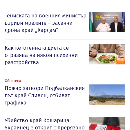
Тениската на военния министър
взриви мрежите – засенчи
дрона край „Кардам“
Как кетогенната диета се
отразява на някои психични
разстройства
Обновена
Пожар затвори Подбалканския
път край Сливен, отбиват
трафика
Убийство край Кошарица:
Украинец е открит с прерязано