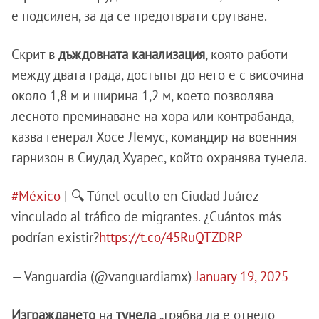
е подсилен, за да се предотврати срутване.
Скрит в
дъждовната канализация
, която работи
между двата града, достъпът до него е с височина
около 1,8 м и ширина 1,2 м, което позволява
лесното преминаване на хора или контрабанда,
казва генерал Хосе Лемус, командир на военния
гарнизон в Сиудад Хуарес, който охранява тунела.
#México
| 🔍 Túnel oculto en Ciudad Juárez
vinculado al tráfico de migrantes. ¿Cuántos más
podrían existir?
https://t.co/45RuQTZDRP
— Vanguardia (@vanguardiamx)
January 19, 2025
Изграждането
на
тунела
„трябва да е отнело