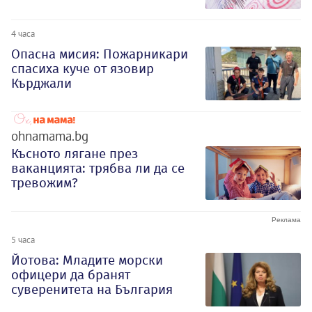
4 часа
Опасна мисия: Пожарникари
спасиха куче от язовир
Кърджали
ohnamama.bg
Късното лягане през
ваканцията: трябва ли да се
тревожим?
5 часа
Йотова: Младите морски
офицери да бранят
суверенитета на България