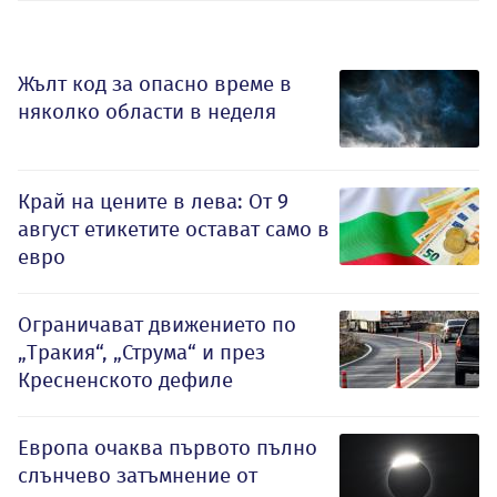
Жълт код за опасно време в
няколко области в неделя
Край на цените в лева: От 9
август етикетите остават само в
евро
Ограничават движението по
„Тракия“, „Струма“ и през
Кресненското дефиле
Европа очаква първото пълно
слънчево затъмнение от