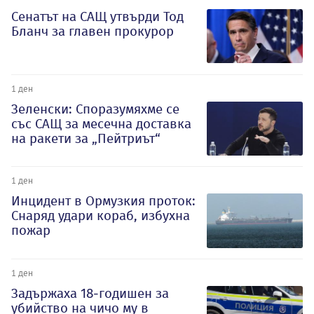
Сенатът на САЩ утвърди Тод
Бланч за главен прокурор
1 ден
Зеленски: Споразумяхме се
със САЩ за месечна доставка
на ракети за „Пейтриът“
1 ден
Инцидент в Ормузкия проток:
Снаряд удари кораб, избухна
пожар
1 ден
Задържаха 18-годишен за
убийство на чичо му в