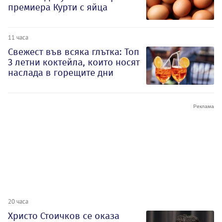
премиера Курти с яйца
11 часа
Свежест във всяка глътка: Топ
3 летни коктейла, които носят
наслада в горещите дни
20 часа
Христо Стоичков се оказа