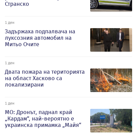
Странско
1 ден
Задържаха подпалвача на
луксозния автомобил на
Митьо Очите
1 ден
Двата пожара на територията
на област Хасково са
локализирани
1 ден
МО: Дронът, паднал край
„Кардам“, най-вероятно е
украинска примамка „Майя“