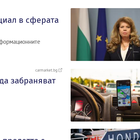
циал в сферата
информационните
carmarket.bg
 да забраняват