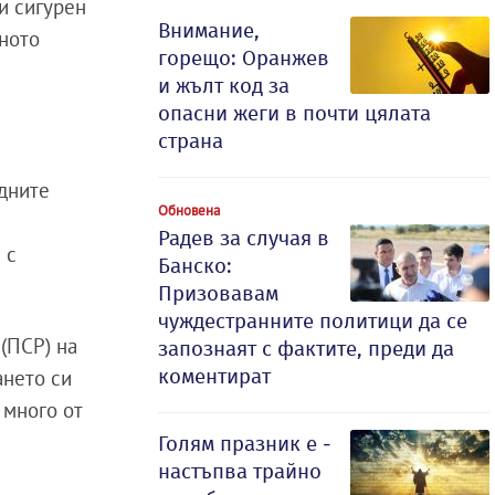
и сигурен
Внимание,
лното
горещо: Оранжев
и жълт код за
опасни жеги в почти цялата
страна
едните
Обновена
Радев за случая в
 с
Банско:
Призовавам
чуждестранните политици да се
 (ПСР) на
запознаят с фактите, преди да
коментират
ането си
 много от
Голям празник е -
настъпва трайно