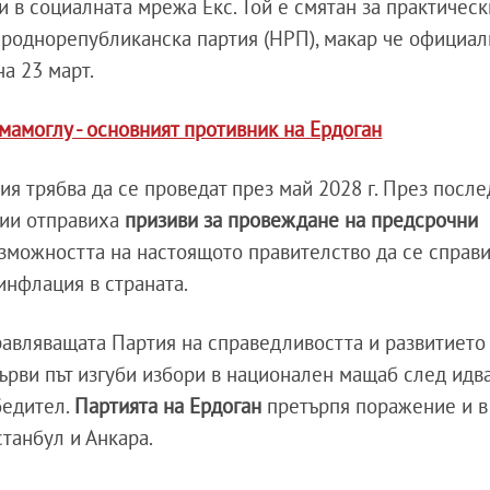
 в социалната мрежа Екс. Той е смятан за практическ
ароднорепубликанска партия (НРП), макар че официа
на 23 март.
амоглу - основният противник на Ердоган
ия трябва да се проведат през май 2028 г. През посл
тии отправиха
призиви за провеждане на предсрочни
ъзможността на настоящото правителство да се справи
инфлация в страната.
правляващата Партия на справедливостта и развитието
ърви път изгуби избори в национален мащаб след идв
обедител.
Партията на Ердоган
претърпя поражение и в
станбул и Анкара.