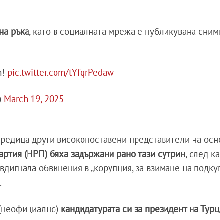
на ръка
, като в социалната мрежа е публикувана снимк
m!
pic.twitter.com/tYfqrPedaw
)
March 19, 2025
 редица други високопоставени представители на осн
ртия (НРП) бяха задържани рано тази сутрин
, след к
вдигнала обвинения в „корупция, за взимане на подку
.
 (неофициално)
кандидатурата си за президент на Турц