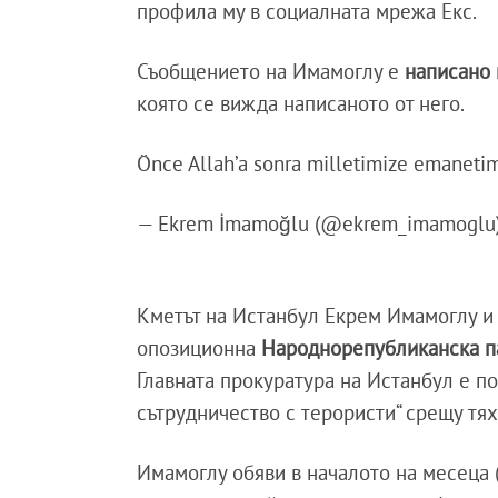
профила му в социалната мрежа Екс.
Съобщението на Имамоглу е
написано 
която се вижда написаното от него.
Önce Allah’a sonra milletimize emaneti
— Ekrem İmamoğlu (@ekrem_imamoglu
Кметът на Истанбул Екрем Имамоглу и
опозиционна
Народнорепубликанска па
Главната прокуратура на Истанбул е по
сътрудничество с терористи“ срещу тях
Имамоглу обяви в началото на месеца