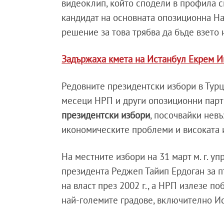
видеоклип, който сподели в профила си
кандидат на основната опозиционна Н
решение за това трябва да бъде взето 
Задържаха кмета на Истанбул Екрем Им
Редовните президентски избори в Турц
месеци НРП и други опозиционни пар
президентски избори
, посочвайки нев
икономическите проблеми и високата 
На местните избори на 31 март м. г. у
президента Реджеп Тайип Ердоган за п
на власт през 2002 г., а НРП излезе п
най-големите градове, включително И