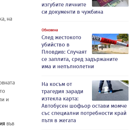
изгубите личните
си документи в чужбина
а, на
Обновена
След жестокото
убийство в
Пловдив: Случаят
се заплита, сред задържаните
има и непълнолетни
овната
На косъм от
ато
трагедия заради
изтекла карта:
пи и
Автобусен шофьор остави момче
със специални потребности край
пътя в жегата
ия
във