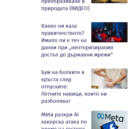
преобразяване в
природата (ВИДЕО)
Какво ни каза
правителството?
Имало ли е теч на
данни при „неоторизирания
достъп до държавни мрежи“
Бум на болките в
кръста след
отпуските:
Летните навици, които ни
разболяват
Meta разкри AI
хакерска атака по
време на тестове,