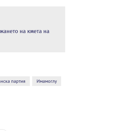
жането на кмета на
нска партия
Имамоглу