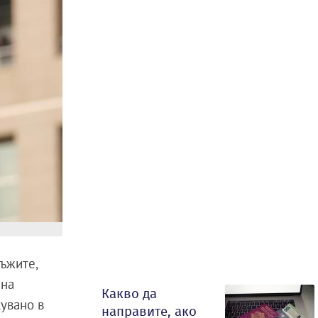
ъжите,
 на
Какво да
кувано в
направите, ако