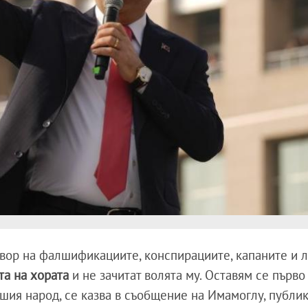
вор на фалшификациите, конспирациите, капаните и л
та на хората
и не зачитат волята му. Оставям се първо
ашия народ, се казва в съобщение на Имамоглу, публи