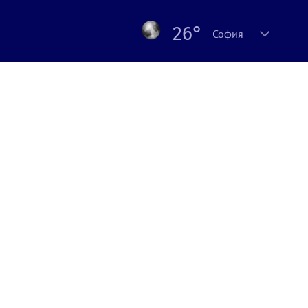
26°
София