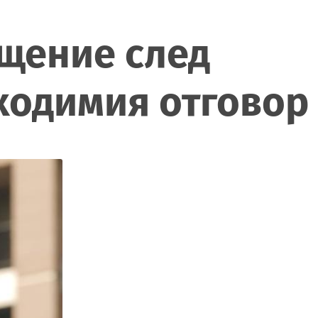
бщение след
бходимия отговор