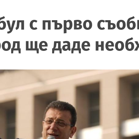
бул с първо съо
род ще даде нео