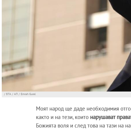
/ БТА / АП / Emrah Gurel
Моят народ ще даде необходимия отго
както и на тези, които
нарушават права
Божията воля и след това на тази на н