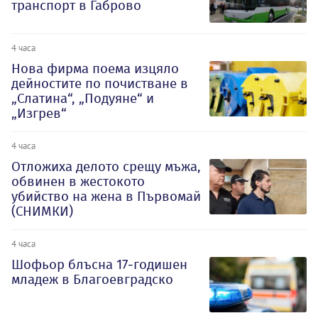
транспорт в Габрово
4 часа
Нова фирма поема изцяло
дейностите по почистване в
„Слатина“, „Подуяне“ и
„Изгрев“
4 часа
Отложиха делото срещу мъжа,
обвинен в жестокото
убийство на жена в Първомай
(СНИМКИ)
4 часа
Шофьор блъсна 17-годишен
младеж в Благоевградско