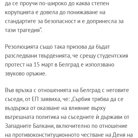
да се проучи по-широко до каква степен
корупцията е довела до понижаване на
стандартите за безопасност и е допринесла за
тази трагедия“.
Резолюцията също така призова да бъдат
разследвани твърденията, че срещу студентския
протест на 15 март в Белград е използвано
звуково оръжие.
Във връзка с отношенията на Белград с неговите
съседи, от ЕП заявиха, че: „Сърбия трябва да се
въздържа от оказване на влияние върху
вътрешната политика на съседните ѝ държави от
Западните Балкани, включително по отношение
на противоконституционното честване на Деня на