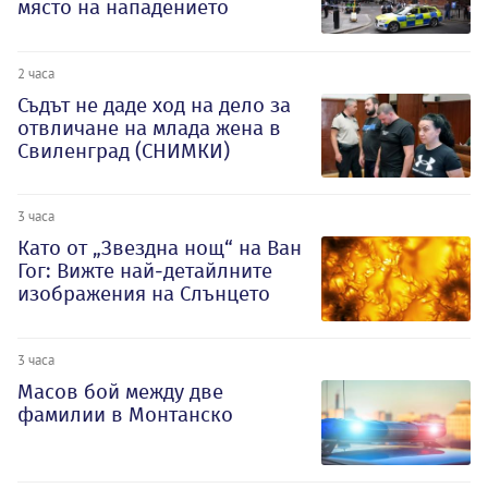
място на нападението
2 часа
Съдът не даде ход на дело за
отвличане на млада жена в
Свиленград (СНИМКИ)
3 часа
Като от „Звездна нощ“ на Ван
Гог: Вижте най-детайлните
изображения на Слънцето
3 часа
Масов бой между две
фамилии в Монтанско