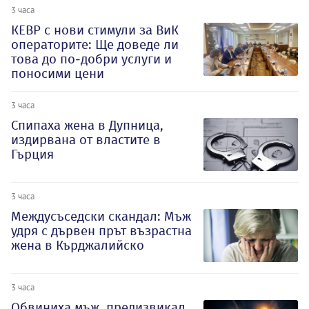
3 часа
КЕВР с нови стимули за ВиК
операторите: Ще доведе ли
това до по-добри услуги и
поносими цени
3 часа
Спипаха жена в Дупница,
издирвана от властите в
Гърция
3 часа
Междусъседски скандал: Мъж
удря с дървен прът възрастна
жена в Кърджалийско
3 часа
Обвиниха мъж, предизвикал