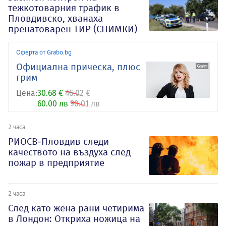
тежкотоварния трафик в
Пловдивско, хванаха
пренатоварен ТИР (СНИМКИ)
Оферта от Grabo.bg
Oфициална прическа, плюс
грим
Цена:
30.68 €
46.02 €
60.00 лв
90.01 лв
2 часа
РИОСВ-Пловдив следи
качеството на въздуха след
пожар в предприятие
2 часа
След като жена рани четирима
в Лондон: Откриха ножица на