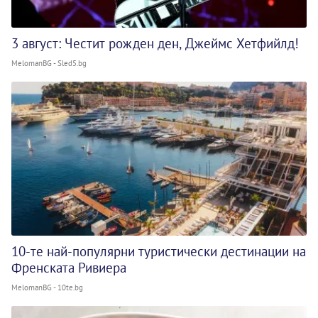
3 август: Честит рожден ден, Джеймс Хетфийлд!
MelomanBG - Sled5.bg
10-те най-популярни туристически дестинации на
Френската Ривиера
MelomanBG - 10te.bg