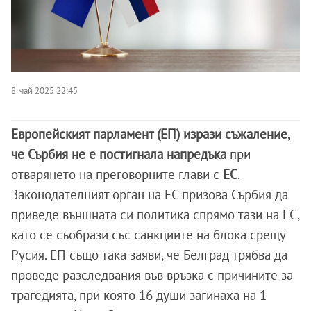
8 май 2025 22:45
Европейският парламент (ЕП) изрази съжаление,
че Сърбия не е постигнала напредъка
при
отварянето на преговорните глави с
ЕС
.
Законодателният орган на ЕС призова Сърбия да
приведе външната си политика спрямо тази на ЕС,
като се съобрази със санкциите на блока срещу
Русия. ЕП също така заяви, че Белград трябва да
проведе разследвания във връзка с причините за
трагедията, при която 16 души загинаха на 1