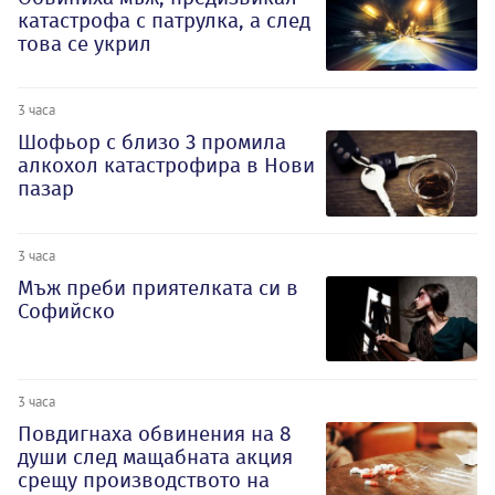
катастрофа с патрулка, а след
това се укрил
3 часа
Шофьор с близо 3 промила
алкохол катастрофира в Нови
пазар
3 часа
Мъж преби приятелката си в
Софийско
3 часа
Повдигнаха обвинения на 8
души след мащабната акция
срещу производството на