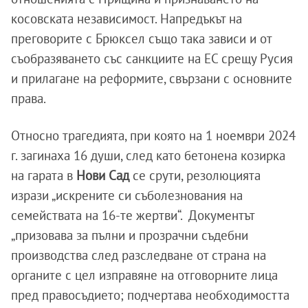
косовската независимост. Напредъкът на
преговорите с Брюксел също така зависи и от
съобразяването със санкциите на ЕС срещу Русия
и прилагане на реформите, свързани с основните
права.
Относно трагедията, при която на 1 ноември 2024
г. загинаха 16 души, след като бетонена козирка
на гарата в
Нови Сад
се срути, резолюцията
изрази „искрените си съболезнования на
семействата на 16-те жертви“. Документът
„призовава за пълни и прозрачни съдебни
производства след разследване от страна на
органите с цел изправяне на отговорните лица
пред правосъдието; подчертава необходимостта