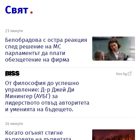
Свят
23 минути
Белобрадова с остра реакция
след решение на МС
парламентът да плати
обезщетение на фирма
biss.bg
От философия до успешно
управление: Д-р Джей Ди
Минингер (АУБГ) за
лидерството отвъд авторитета
и уменията на бъдещето.
26 минути
Когато огънят стигне
върховете на дърветата,