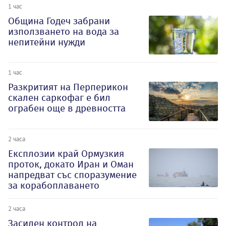
1 час
Община Годеч забрани
използването на вода за
непитейни нужди
1 час
Разкритият на Перперикон
скален саркофаг е бил
ограбен още в древността
2 часа
Експлозии край Ормузкия
проток, докато Иран и Оман
напредват със споразумение
за корабоплаването
2 часа
Засилен контрол на