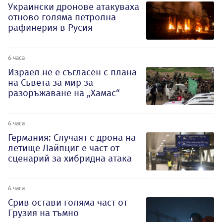
Украински дронове атакуваха
отново голяма петролна
рафинерия в Русия
6 часа
Израел не е съгласен с плана
на Съвета за мир за
разоръжаване на „Хамас“
6 часа
Германия: Случаят с дрона на
летище Лайпциг е част от
сценарий за хибридна атака
6 часа
Срив остави голяма част от
Грузия на тъмно