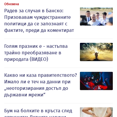
Обновена
Радев за случая в Банско:
Призовавам чуждестранните
политици да се запознаят с
фактите, преди да коментират
Голям празник е - настъпва
трайно преобразяване в
природата (ВИДЕО)
Какво ни каза правителството?
Имало ли е теч на данни при
„неоторизирания достъп до
държавни мрежи“
Бум на болките в кръста след