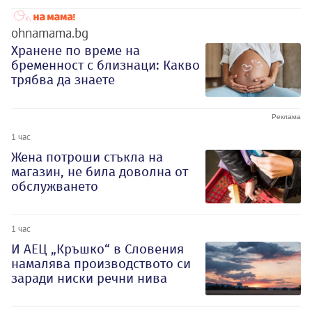
ohnamama.bg
Хранене по време на
бременност с близнаци: Какво
трябва да знаете
1 час
Жена потроши стъкла на
магазин, не била доволна от
обслужването
1 час
И АЕЦ „Кръшко“ в Словения
намалява производството си
заради ниски речни нива