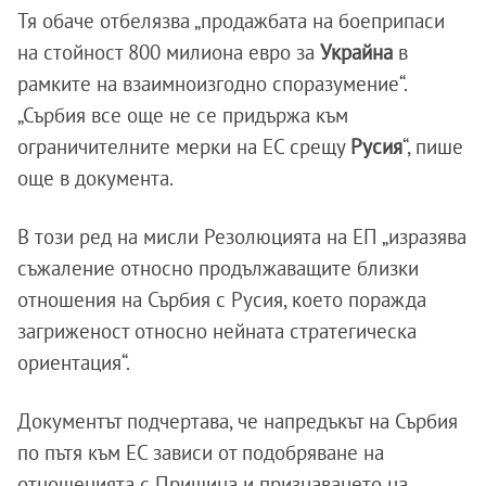
Тя обаче отбелязва „продажбата на боеприпаси
на стойност 800 милиона евро за
Украйна
в
рамките на взаимноизгодно споразумение“.
„Сърбия все още не се придържа към
ограничителните мерки на ЕС срещу
Русия
“, пише
още в документа.
В този ред на мисли Резолюцията на ЕП „изразява
съжаление относно продължаващите близки
отношения на Сърбия с Русия, което поражда
загриженост относно нейната стратегическа
ориентация“.
Документът подчертава, че напредъкът на Сърбия
по пътя към ЕС зависи от подобряване на
отношенията с Прищина и признаването на