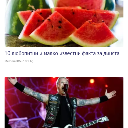
10 любопитни и малко известни факта за динята
MelomanBG - 10te.bg