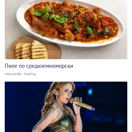
Пиле по средиземноморски
MelomanBG - Sled5.bg