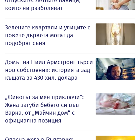
отпуските: Летните навици,
които ни разболяват
Зелените квартали и улиците с
повече дървета могат да
подобрят съня
Домът на Нийл Армстронг търси
нов собственик: историята зад
къщата за 430 хил. долара
„Животът за мен приключи“:
Жена загуби бебето си във
Варна, от „Майчин дом“ с
официална позиция
Опасна жега в България: