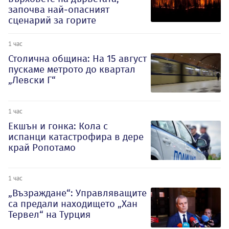
започва най-опасният
сценарий за горите
1 час
Столична община: На 15 август
пускаме метрото до квартал
„Левски Г“
1 час
Екшън и гонка: Кола с
испанци катастрофира в дере
край Ропотамо
1 час
„Възраждане“: Управляващите
са предали находището „Хан
Тервел“ на Турция