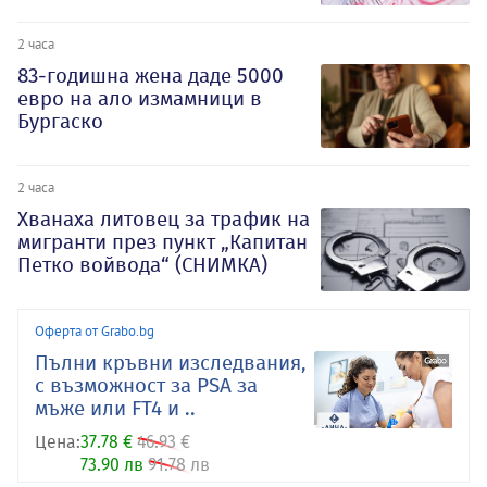
2 часа
83-годишна жена даде 5000
евро на ало измамници в
Бургаско
2 часа
Хванаха литовец за трафик на
мигранти през пункт „Капитан
Петко войвода“ (СНИМКА)
Оферта от Grabo.bg
Пълни кръвни изследвания,
с възможност за PSA за
мъже или FT4 и ..
Цена:
37.78 €
46.93 €
73.90 лв
91.78 лв