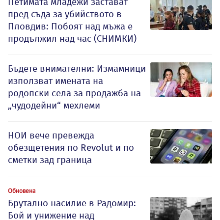
Петимата младежи застават
пред съда за убийството в
Пловдив: Побоят над мъжа е
продължил над час (СНИМКИ)
Бъдете внимателни: Измамници
използват имената на
родопски села за продажба на
„чудодейни“ мехлеми
НОИ вече превежда
обезщетения по Revolut и по
сметки зад граница
Обновена
Брутално насилие в Радомир:
Бой и унижение над