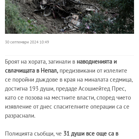
30 септември 2024 10:49
Броят на хората, загинали в
наводненията и
свлачищата в Непал,
предизвикани от излелите
се поройни дъждове в края на миналата седмица,
достигна 193 души, предаде Асошиейтед Прес,
като се позова на местните власти, според чието
изявление от днес спасителните операции са се
разраснали.
Полицията съобщи, че
31 души все още са в