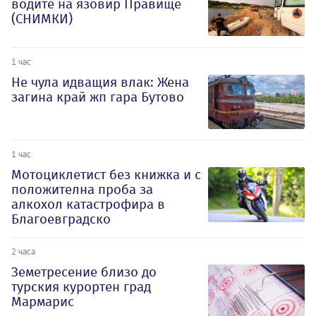
водите на язовир Правище
(СНИМКИ)
1 час
Не чула идващия влак: Жена
загина край жп гара Бутово
1 час
Мотоциклетист без книжка и с
положителна проба за
алкохол катастрофира в
Благоевградско
2 часа
Земетресение близо до
турския курортен град
Мармарис