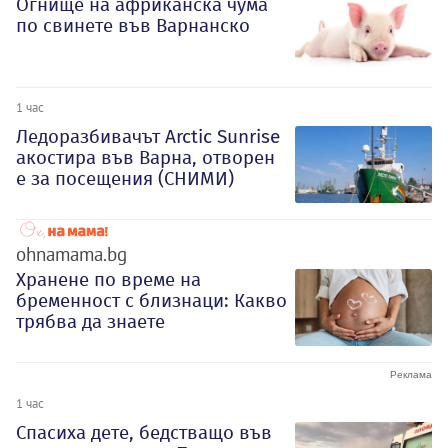
Огнище на африканска чума
по свинете във Варнанско
1 час
Ледоразбивачът Arctic Sunrise
акостира във Варна, отворен
е за посещения (СНИМИ)
ohnamama.bg
Хранене по време на
бременност с близнаци: Какво
трябва да знаете
1 час
Спасиха дете, бедстващо във