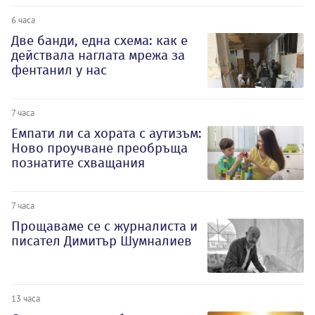
6 часа
Две банди, една схема: как е
действала наглата мрежа за
фентанил у нас
7 часа
Емпати ли са хората с аутизъм:
Ново проучване преобръща
познатите схващания
7 часа
Прощаваме се с журналиста и
писател Димитър Шумналиев
13 часа