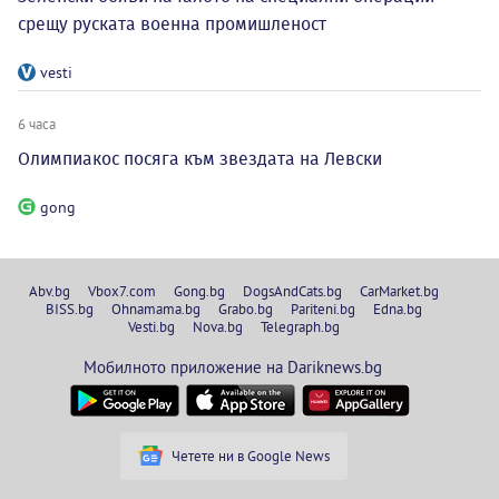
срещу руската военна промишленост
vesti
6 часа
Олимпиакос посяга към звездата на Левски
gong
Abv.bg
Vbox7.com
Gong.bg
DogsAndCats.bg
CarMarket.bg
BISS.bg
Ohnamama.bg
Grabo.bg
Pariteni.bg
Edna.bg
Vesti.bg
Nova.bg
Telegraph.bg
Мобилното приложение на Dariknews.bg
Четете ни в Google News