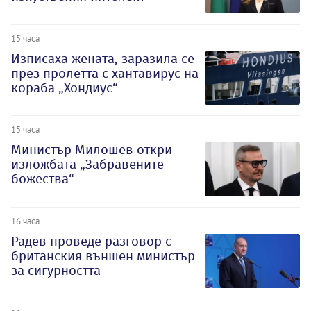
15 часа
Изписаха жената, заразила се
през пролетта с хантавирус на
кораба „Хондиус“
15 часа
Министър Милошев откри
изложбата „Забравените
божества“
16 часа
Радев проведе разговор с
британския външен министър
за сигурността