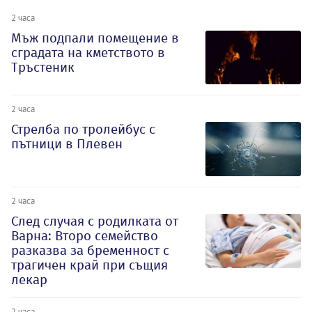
2 часа
Мъж подпали помещение в
сградата на кметството в
Тръстеник
2 часа
Стрелба по тролейбус с
пътници в Плевен
2 часа
След случая с родилката от
Варна: Второ семейство
разказва за бременност с
трагичен край при същия
лекар
2 часа