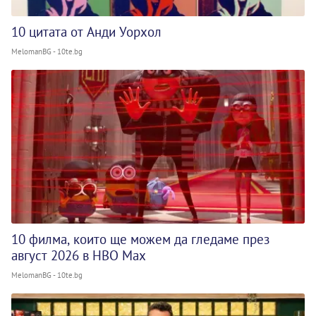
10 цитата от Анди Уорхол
MelomanBG - 10te.bg
10 филма, които ще можем да гледаме през
август 2026 в HBO Max
MelomanBG - 10te.bg