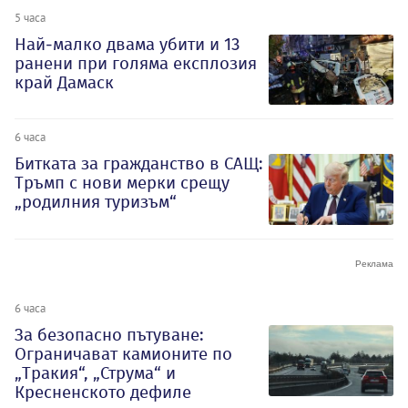
5 часа
Най-малко двама убити и 13
ранени при голяма експлозия
край Дамаск
6 часа
Битката за гражданство в САЩ:
Тръмп с нови мерки срещу
„родилния туризъм“
6 часа
За безопасно пътуване:
Ограничават камионите по
„Тракия“, „Струма“ и
Кресненското дефиле