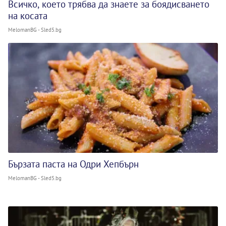
Всичко, което трябва да знаете за боядисването
на косата
MelomanBG - Sled5.bg
Бързата паста на Одри Хепбърн
MelomanBG - Sled5.bg