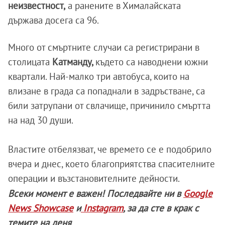
неизвестност,
а ранените в Хималайската
държава досега са 96.
Много от смъртните случаи са регистрирани в
столицата
Катманду,
където са наводнени южни
квартали. Най-малко три автобуса, които на
влизане в града са попаднали в задръстване, са
били затрупани от свлачище, причинило смъртта
на над 30 души.
Властите отбелязват, че времето се е подобрило
вчера и днес, което благоприятства спасителните
операции и възстановителните дейности.
Всеки момент е важен! Последвайте ни в
Google
News Showcase
и
Instagram
, за да сте в крак с
темите на деня