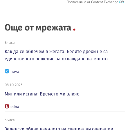
Препоръчано от Content Exchange
Още от мрежата
6 часа
Как да се облечем в жегата: Белите дрехи не са
единственото решение за охлаждане на тялото
nova
08.10.2025
Мит или истина: Времето ми влияе
edna
5 часа
Зеленски обяви началото на специални операции