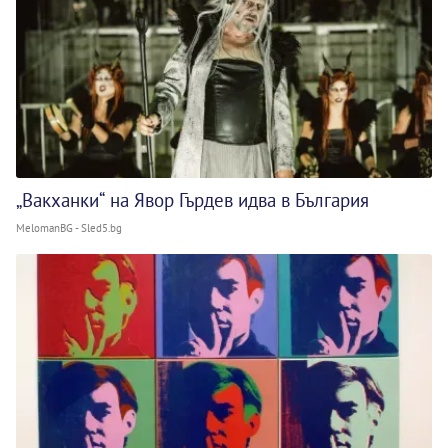
„Вакханки“ на Явор Гърдев идва в България
MelomanBG - Sled5.bg