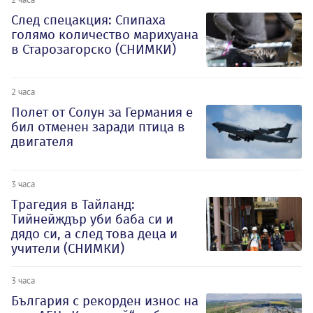
След спецакция: Спипаха
голямо количество марихуана
в Старозагорско (СНИМКИ)
2 часа
Полет от Солун за Германия е
бил отменен заради птица в
двигателя
3 часа
Трагедия в Тайланд:
Тийнейждър уби баба си и
дядо си, а след това деца и
учители (СНИМКИ)
3 часа
България с рекорден износ на