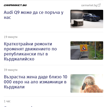
carmarket.bg
Audi Q9 може да се поръча у
нас
19 минути
Краткотрайни ремонти
променят движението по
републикански път в
Кърджалийско
39 минути
Възрастна жена даде близо 10
000 евро на ало измамници в
Кърджали
1 час