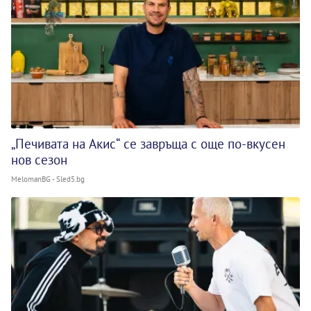
„Печивата на Акис“ се завръща с още по-вкусен
нов сезон
MelomanBG - Sled5.bg