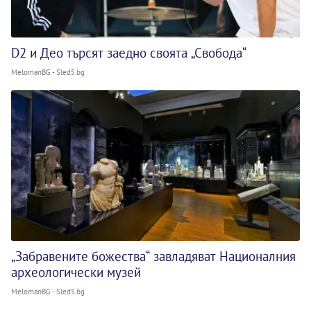
D2 и Део търсят заедно своята „Свобода“
MelomanBG - Sled5.bg
„Забравените божества“ завладяват Националния
археологически музей
MelomanBG - Sled5.bg