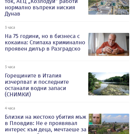
ток, АЕЦ „Козлодуй“ работи
нормално въпреки ниския
Дунав
3 часа
На 75 години, но в бизнеса с
кокаина: Спипаха криминално
проявен дилър в Разградско
3 часа
Горещините в Италия
изчерпват и последните
останали водни запаси
(СНИМКИ)
4 часа
Близки на жестоко убития мъж
в Пловдив: Не е проявявал
интерес към деца, мечтаеше за