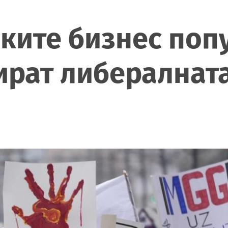
ешките бизнес поп
ират либералнат