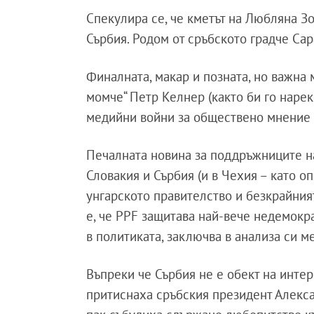
Спекулира се, че кметът на Любляна 
Сърбия. Родом от сръбското градче Сара
Финалната, макар и позната, но важна 
момче“ Петр Келнер (както би го наре
медийни войни за обществено мнение 
Печалната новина за поддръжниците на
Словакия и Сърбия (и в Чехия – като о
унгарското правителство и безкрайният
е, че PPF защитава най-вече недемокра
в политиката, заключва в анализа си м
Въпреки че Сърбия не е обект на инте
притиснаха сръбския президент Алекса