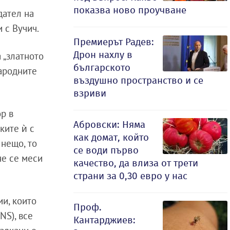
показва ново проучване
дател на
 с Вучич.
Премиерът Радев:
Дрон нахлу в
 „златното
българското
народните
въздушно пространство и се
взриви
р в
Абровски: Няма
ките ѝ с
как домат, който
 нещо, то
се води първо
не се меси
качество, да влиза от трети
страни за 0,30 евро у нас
ии, които
Проф.
NS), все
Кантарджиев: