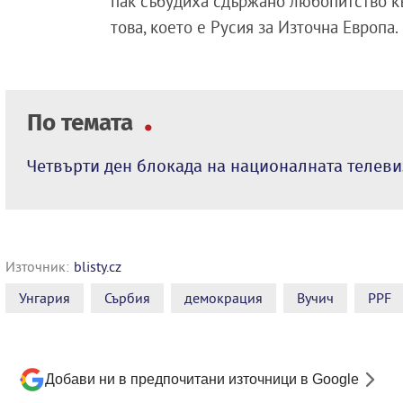
пак събудиха сдържано любопитство към
това, което е Русия за Източна Европа.
По темата
Четвърти ден блокада на националната телеви
Източник:
blisty.cz
Унгария
Сърбия
демокрация
Вучич
PPF
Добави ни в предпочитани източници в Google