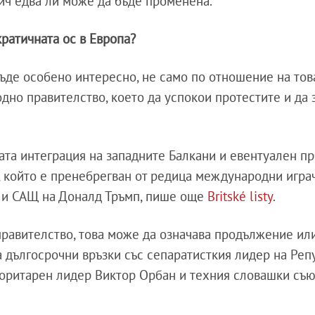
ич едва ли може да бъде променена.
ратичната ос в Европа?
бъде особено интересно, не само по отношение на тов
одно правителство, което да успокои протестите и да 
ата интеграция на западните Балкани и евентуален п
, който е пренебрегван от редица международни игра
 и САЩ на Доналд Тръмп, пише още
Britské listy
.
правителство, това може да означава продължение ил
а дългосрочни връзки със сепаратисткия лидер на Реп
торитарен лидер Виктор Орбан и техния словашки съ