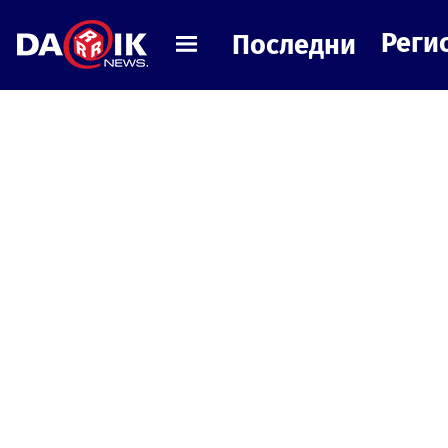
Реги
Последни