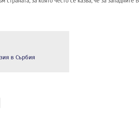
 страната, за която често се казва, че за западните 
зия в Сърбия