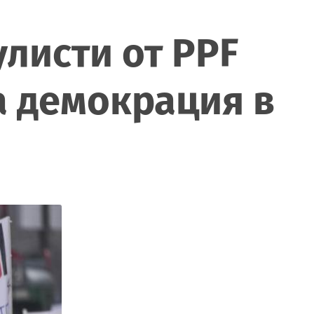
улисти от PPF
а демокрация в