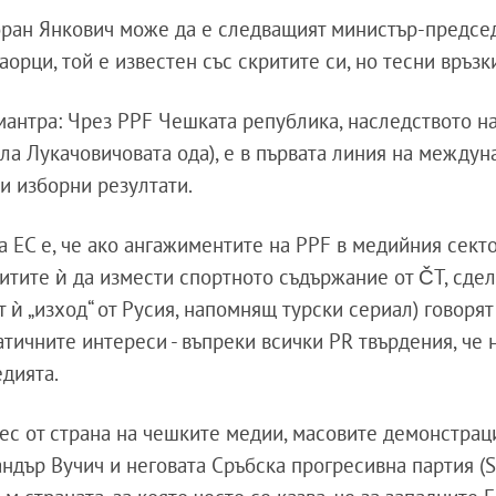
Зоран Янкович може да е следващият министър-предсе
орци, той е известен със скритите си, но тесни връзки
мантра: Чрез PPF Чешката република, наследството на
кла Лукачовичовата ода), е в първата линия на между
и изборни резултати.
 ЕС е, че ако ангажиментите на PPF в медийния секто
питите ѝ да измести спортното съдържание от ČT, сдел
 ѝ „изход“ от Русия, напомнящ турски сериал) говорят
тичните интереси - въпреки всички PR твърдения, че 
едията.
рес от страна на чешките медии, масовите демонстрац
ндър Вучич и неговата Сръбска прогресивна партия (S