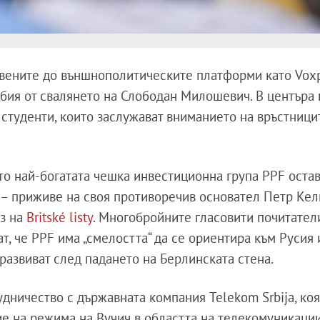
вените до външнополитическите платформи като Voxp
рбия от свалянето на Слободан Милошевич. В центъра 
студенти, които заслужават вниманието на връстницит
то най-богатата чешка инвестиционна група PPF остав
 – приживе на своя противоречив основател Петр Кел
из на
Britské listy
. Многобройните гласовити почитател
, че PPF има „смелостта“ да се ориентира към Русия 
 развиват след падането на Берлинската стена.
рудничество с държавната компания Telekom Srbija, ко
е на режима на Вучич в областта на телекомуникации