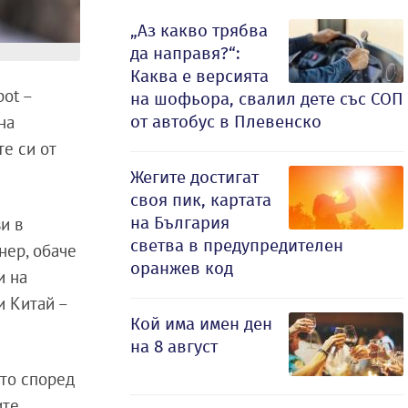
„Аз какво трябва
да направя?“:
Каква е версията
ot –
на шофьора, свалил дете със СОП
от автобус в Плевенско
на
е си от
Жегите достигат
своя пик, картата
на България
и в
светва в предупредителен
нер, обаче
оранжев код
и на
и Китай –
Кой има имен ден
на 8 август
ято според
те,