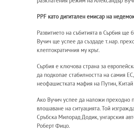
разклатения режим на Александър Вуч
PPF като дигитален емисар на недемок
Развитието на събитията в Сърбия ще 
Вучич ще успее да създаде т.нар. прех
клептократичния му кръг.
Сърбия е ключова страна за европейск
да подкопае стабилността на самия ЕС
неофашистката мафия на Путин, Китай
Ако Вучич успее да наложи преходно 
влошаване на ситуацията. Той изгражд
Сръбска Милорад Додик, унгарския ав
Роберт Фицо.