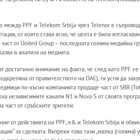
о между PPF и Telekom Srbija чрез Telenor е съпрово
ация, от която става ясно, че целта е била изтласква
е част от United Group – последната голяма медийна гр
казва в анализа на медията.
т достатъчно внимание на факта, че след като PPF се
дкрепяна от правителството на ОАЕ), тя успя да заку
едмици по-късно компанията продаде част от SBB (Tot
хна независимите канали N1 и Nova S от своята програ
а част от сръбските зрители.
ие от действията на PPF, e& и Telekom Srbija и обви
ия“ за сделката. Въпреки това тази „малка (голяма) у