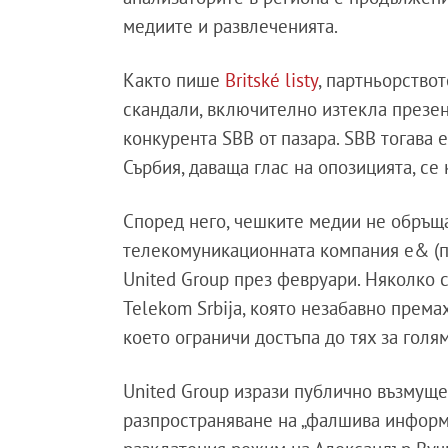
медиите и развлеченията.
Както пише
Britské listy
, партньорствот
скандали, включително изтекла презент
конкурента SBB от пазара. SBB тогава 
Сърбия, даваща глас на опозицията, се 
Според него, чешките медии не обръща
телекомуникационната компания e& (по
United Group през февруари. Няколко с
Telekom Srbija, която незабавно према
което ограничи достъпа до тях за голям
United Group изрази публично възмущен
разпространяване на „фалшива информац