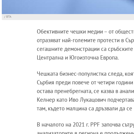
/ БТА
Обективните чешки медии – от общест
отразяват най-големите протести в Съ
сегашните демонстрации са сръбските 
Централна и Югоизточна Европа.
Чешката бизнес-популистка следа, коя
Сърбия преди повече от четири години
остава пренебрегната, се казва в анал
Келнер като Иво Лукацович подчертават
там, където малцина са дръзвали да се
В началото на 2021 г. PPF започва сът
анализаторите в региона е продължени