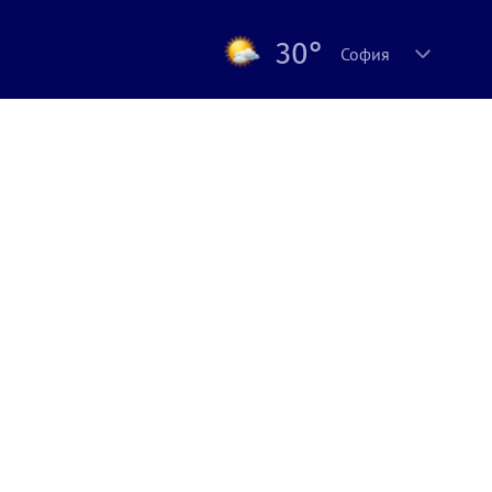
30°
София