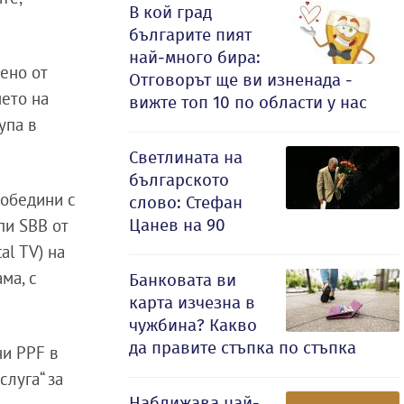
В кой град
българите пият
най-много бира:
дено от
Отговорът ще ви изненада -
нето на
вижте топ 10 по области у нас
упа в
Светлината на
българското
 обедини с
слово: Стефан
Цанев на 90
пи SBB от
al TV) на
ма, с
Банковата ви
карта изчезна в
чужбина? Какво
да правите стъпка по стъпка
ни PPF в
слуга“ за
Наближава най-