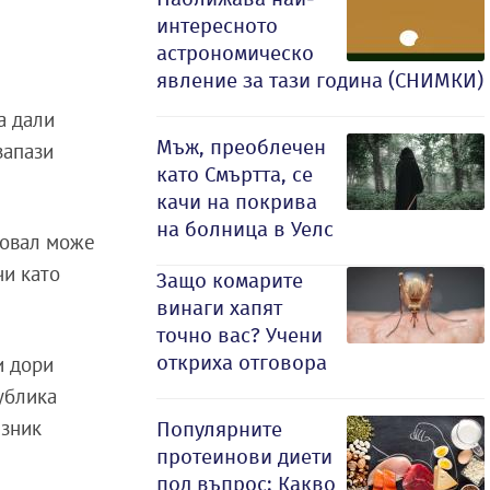
интересното
астрономическо
явление за тази година (СНИМКИ)
а дали
Мъж, преоблечен
запази
като Смъртта, се
качи на покрива
на болница в Уелс
ровал може
чи като
Защо комарите
винаги хапят
точно вас? Учени
откриха отговора
и дори
ублика
юзник
Популярните
протеинови диети
под въпрос: Какво