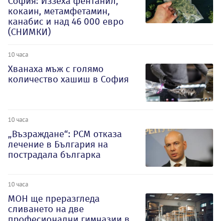
София: Иззеха фентанил,
кокаин, метамфетамин,
канабис и над 46 000 евро
(СНИМКИ)
10 часа
Хванаха мъж с голямо
количество хашиш в София
10 часа
„Възраждане“: РСМ отказа
лечение в България на
пострадала българка
10 часа
МОН ще преразгледа
сливането на две
професионални гимназии в