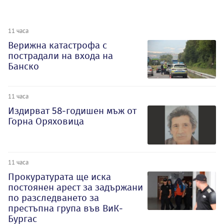
11 часа
Верижна катастрофа с
пострадали на входа на
Банско
11 часа
Издирват 58-годишен мъж от
Горна Оряховица
11 часа
Прокуратурата ще иска
постоянен арест за задържани
по разследването за
престъпна група във ВиК-
Бургас