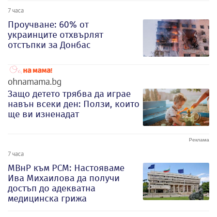
7 часа
Проучване: 60% от
украинците отхвърлят
отстъпки за Донбас
ohnamama.bg
Защо детето трябва да играе
навън всеки ден: Ползи, които
ще ви изненадат
7 часа
МВнР към РСМ: Настояваме
Ива Михаилова да получи
достъп до адекватна
медицинска грижа