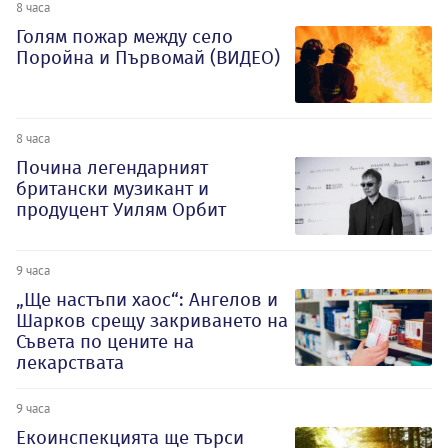
8 часа
Голям пожар между село
Поройна и Първомай (ВИДЕО)
8 часа
Почина легендарният
британски музикант и
продуцент Уилям Орбит
9 часа
„Ще настъпи хаос“: Ангелов и
Шарков срещу закриването на
Съвета по цените на
лекарствата
9 часа
Екоинспекцията ще търси