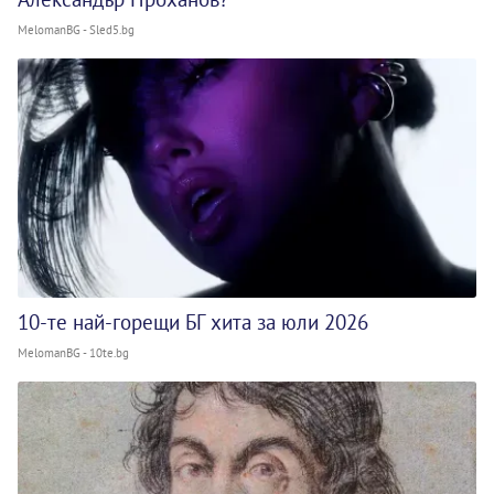
MelomanBG - Sled5.bg
10-те най-горещи БГ хита за юли 2026
MelomanBG - 10te.bg