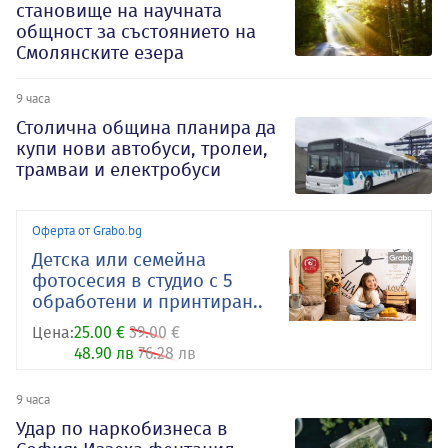
становище на научната
общност за състоянието на
Смолянските езера
9 часа
Столична община планира да
купи нови автобуси, тролеи,
трамваи и електробуси
Оферта от Grabo.bg
Детска или семейна
фотосесия в студио с 5
обработени и принтиран..
Цена:
25.00 €
39.00 €
48.90 лв
76.28 лв
9 часа
Удар по наркобизнеса в