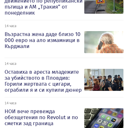
движението по републикански
пътища и АМ „Тракия“ от
понеделник
14 часа
Възрастна жена даде близо 10
000 евро на ало измамници в
Кърджали
14 часа
Оставиха в ареста младежите
за убийството в Пловдив:
Горили жертвата с цигари,
ограбили я и си купили дюнер
14 часа
НОИ вече превежда
обезщетения по Revolut и по
сметки зад граница