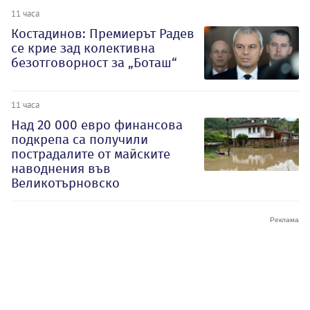
11 часа
Костадинов: Премиерът Радев
се крие зад колективна
безотговорност за „Боташ“
11 часа
Над 20 000 евро финансова
подкрепа са получили
пострадалите от майските
наводнения във
Великотърновско