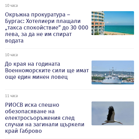
10 часа
Окръжна прокуратура –
Бургас: Хотелиери плащали
„такса спокойствие“ до 30 000
лева, за да не им спират
водата
10 часа
До края на годината
Военноморските сили ще имат
още един минен ловец
11 часа
РИОСВ иска спешно
обезопасяване на
електросъоръжения след
случаи на загинали щъркели
край Габрово