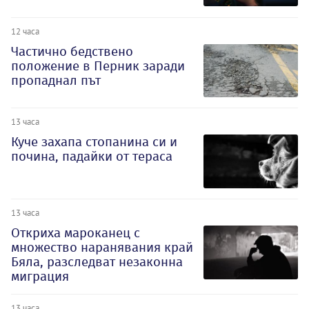
12 часа
Частично бедствено
положение в Перник заради
пропаднал път
13 часа
Куче захапа стопанина си и
почина, падайки от тераса
13 часа
Откриха мароканец с
множество наранявания край
Бяла, разследват незаконна
миграция
13 часа