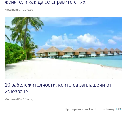
жените, и как да се справите с тях
MelomanBG - 10te.bg
10 забележителности, които са заплашени от
изчезване
MelomanBG - 10te.bg
Препоръчано от Content Exchange