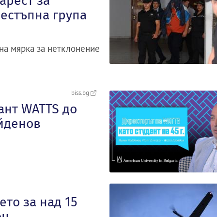
арест за
естъпна група
на мярка за нетклонение
biss.bg
ант WATTS до
айденов
то за над 15
он