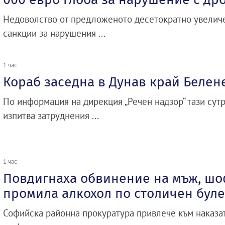
Недоволство от предложеното десетократно увелич
санкции за нарушения ...
1 час
Кораб заседна в Дунав край Белен
По информация на дирекция „Речен надзор“ тази сутр
изпитва затруднения ...
1 час
Повдигнаха обвинение на мъж, шо
промила алкохол по столичен бул
Софийска районна прокуратура привлече към наказа