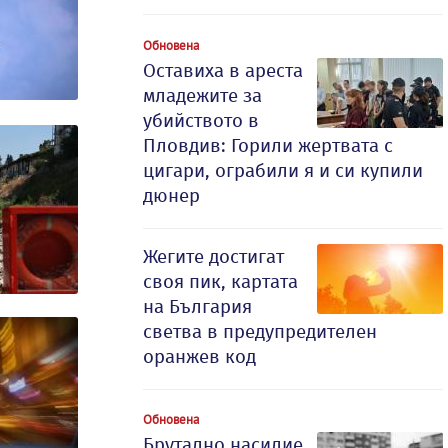
Обновена
Оставиха в ареста
младежите за
убийството в
Пловдив: Горили жертвата с
цигари, ограбили я и си купили
дюнер
Жегите достигат
своя пик, картата
на България
светва в предупредителен
оранжев код
Обновена
Брутално насилие