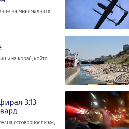
ение на минималните
е
ин има кораб, който
фирал 3,13
евард
телна отговорност мъж,