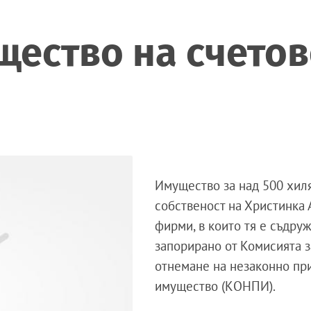
ество на счетов
Имущество за над 500 хиля
собственост на Христинка 
фирми, в които тя е съдру
запорирано от Комисията з
отнемане на незаконно пр
имущество (КОНПИ).