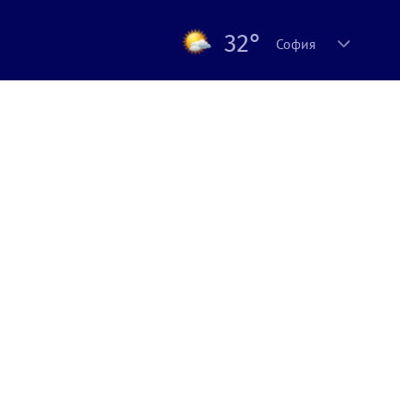
32°
София