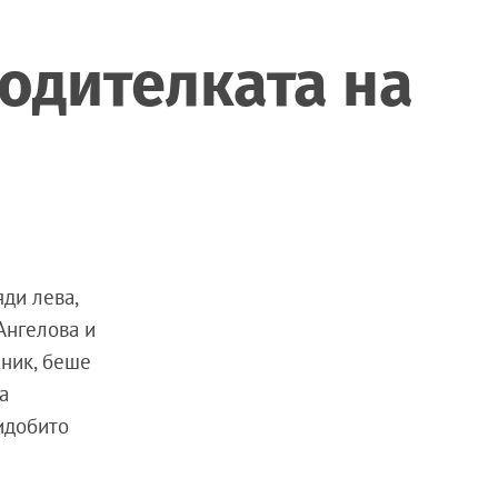
одителката на
ди лева,
Ангелова и
жник, беше
а
идобито