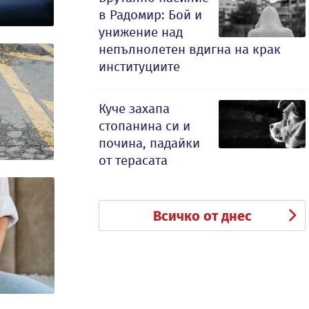
в Радомир: Бой и
унижение над
непълнолетен вдигна на крак
институциите
Куче захапа
стопанина си и
почина, падайки
от терасата
Всичко от днес