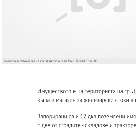
Запорираха имущество на счетоводителката на братя Галеви / netinfo
Имуществото е на територията на гр. Д
къща и магазин за железарски стоки в г
Запорирани са и 12 дка поземлени имот
с две от сградите - складове и тракторе