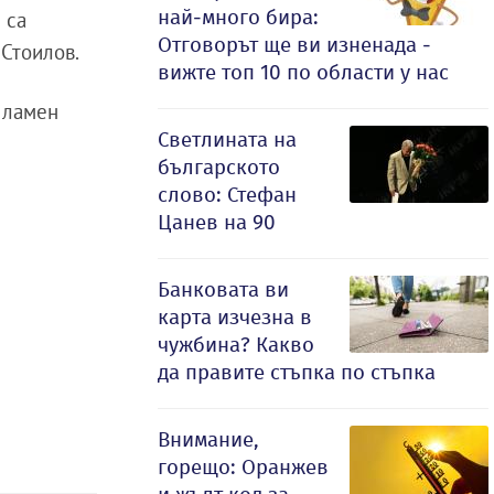
най-много бира:
 са
Отговорът ще ви изненада -
 Стоилов.
вижте топ 10 по области у нас
 Пламен
Светлината на
българското
слово: Стефан
Цанев на 90
Банковата ви
карта изчезна в
чужбина? Какво
да правите стъпка по стъпка
Внимание,
горещо: Оранжев