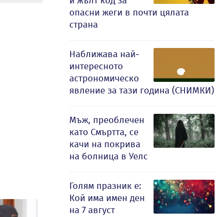
и жълт код за
опасни жеги в почти цялата
страна
Наближава най-
интересното
астрономическо
явление за тази година (СНИМКИ)
Мъж, преоблечен
като Смъртта, се
качи на покрива
на болница в Уелс
Голям празник е:
Кой има имен ден
на 7 август