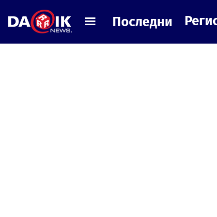
Реги
Последни