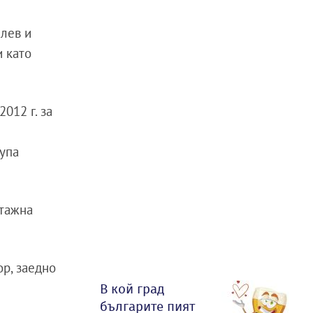
алев и
и като
2012 г. за
рупа
етажна
ор, заедно
В кой град
българите пият