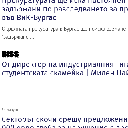
Прокуратурата ще иска постоянен 
задържани по разследването за пр
във ВиК-Бургас
Окръжната прокуратура в Бургас ще поиска вземане 
"задържане ...
От директор на индустриалния гиг
студентската скамейка | Милен Н
34 минути
Секторът скочи срещу предложение
000 евро глоба за нарушение с др