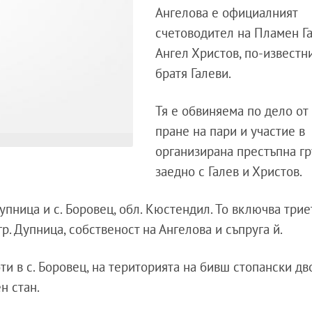
Ангелова е официалният
счетоводител на Пламен Г
Ангел Христов, по-известн
братя Галеви.
Тя е обвиняема по дело от 
пране на пари и участие в
организирана престъпна г
заедно с Галев и Христов.
упница и с. Боровец, обл. Кюстендил. То включва три
р. Дупница, собственост на Ангелова и съпруга й.
и в с. Боровец, на територията на бивш стопански дв
н стан.