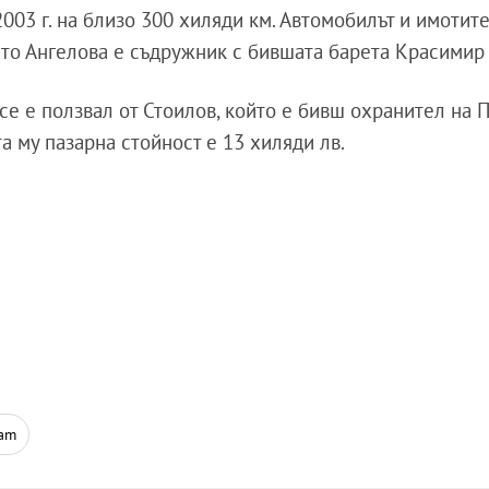
2003 г. на близо 300 хиляди км. Автомобилът и имотите
оето Ангелова е съдружник с бившата барета Красимир
 се е ползвал от Стоилов, който е бивш охранител на
а му пазарна стойност е 13 хиляди лв.
ram