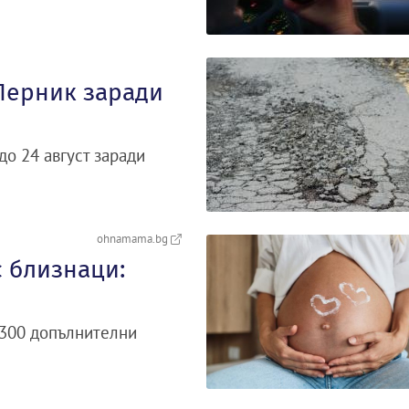
Перник заради
о 24 август заради
ohnamama.bg
 близнаци:
 300 допълнителни