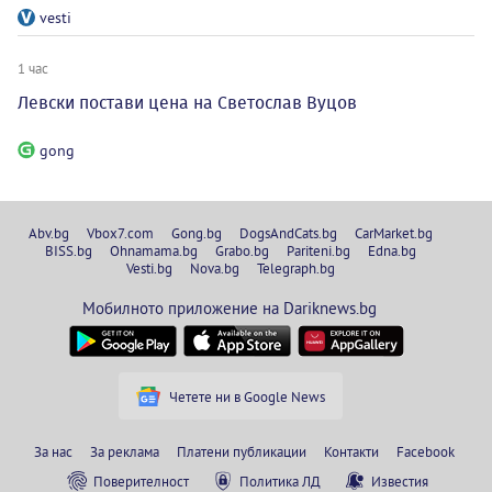
vesti
1 час
Левски постави цена на Светослав Вуцов
gong
Abv.bg
Vbox7.com
Gong.bg
DogsAndCats.bg
CarMarket.bg
BISS.bg
Ohnamama.bg
Grabo.bg
Pariteni.bg
Edna.bg
Vesti.bg
Nova.bg
Telegraph.bg
Мобилното приложение на Dariknews.bg
Четете ни в Google News
За нас
За реклама
Платени публикации
Контакти
Facebook
Поверителност
Политика ЛД
Известия