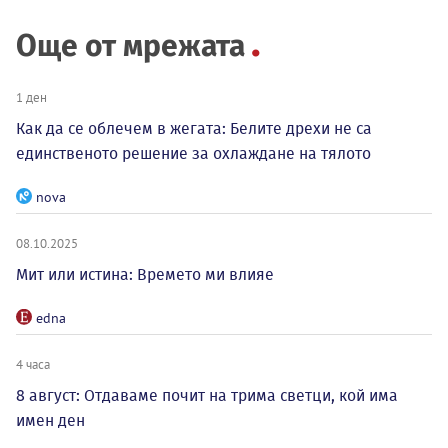
Още от мрежата
1 ден
Как да се облечем в жегата: Белите дрехи не са
единственото решение за охлаждане на тялото
nova
08.10.2025
Мит или истина: Времето ми влияе
edna
4 часа
8 август: Отдаваме почит на трима светци, кой има
имен ден