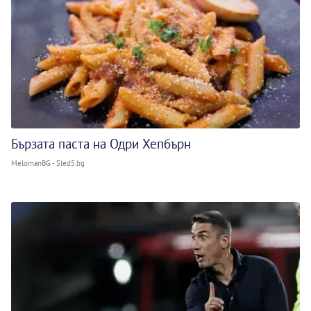
Бързата паста на Одри Хепбърн
MelomanBG - Sled5.bg