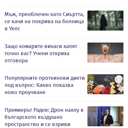
Мъж, преоблечен като Смъртта,
се качи на покрива на болница
в Уелс
Защо комарите винаги хапят
точно вас? Учени откриха
отговора
Популярните протеинови диети
под въпрос: Какво показва
ново проучване
Премиерът Радев: Дрон нахлу в
българското въздушно
пространство и се взриви