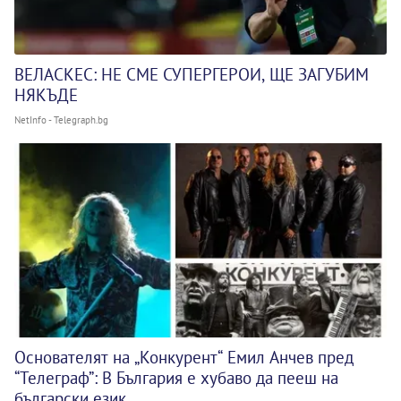
ВЕЛАСКЕС: НЕ СМЕ СУПЕРГЕРОИ, ЩЕ ЗАГУБИМ
НЯКЪДЕ
NetInfo - Telegraph.bg
Основателят на „Конкурент“ Емил Анчев пред
“Телеграф”: В България е хубаво да пееш на
български език