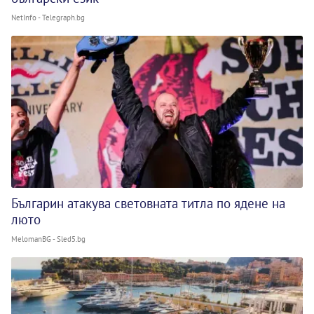
NetInfo - Telegraph.bg
Българин атакува световната титла по ядене на
люто
MelomanBG - Sled5.bg