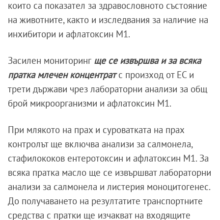
които са показател за здравословното състояние
на животните, както и изследвания за наличие на
инхибитори и афлатоксин М1.
Засилен мониторинг
ще се извършва и за всяка
пратка млечен концентрат
с произход от ЕС и
трети държави чрез лабораторни анализи за общ
брой микроорганизми и афлатоксин М1.
При млякото на прах и суроватката на прах
контролът ще включва анализи за салмонела,
стафилококов ентеротоксин и афлатоксин М1. За
всяка пратка масло ще се извършват лабораторни
анализи за салмонела и листерия моноцитогенес.
До получаването на резултатите транспортните
средства с пратки ще изчакват на входящите