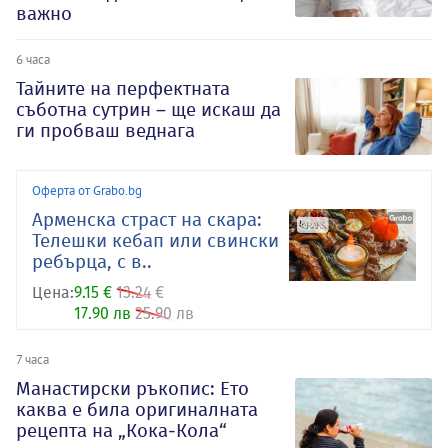
важно
6 часа
Тайните на перфектната
съботна сутрин – ще искаш да
ги пробваш веднага
Оферта от Grabo.bg
Арменска страст на скара:
Телешки кебап или свински
ребърца, с в..
Цена:
9.15 €
13.24 €
17.90 лв
25.90 лв
7 часа
Манастирски ръкопис: Ето
каква е била оригиналната
рецепта на „Кока-Кола“