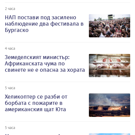
2 часа
НАП постави под засилено
наблюдение два фестивала в
Бургаско
4 часа
Земеделският министър:
Африканската чума по
свинете не е опасна за хората
5 часа
Хеликоптер се разби от
борбата с пожарите в
американския щат Юта
5 часа