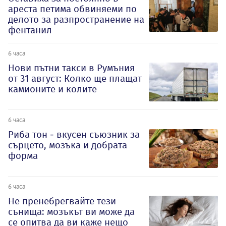
ареста петима обвиняеми по
делото за разпространение на
фентанил
6 часа
Нови пътни такси в Румъния
от 31 август: Колко ще плащат
камионите и колите
6 часа
Риба тон - вкусен съюзник за
сърцето, мозъка и добрата
форма
6 часа
Не пренебрегвайте тези
сънища: мозъкът ви може да
се опитва да ви каже нещо