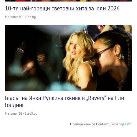
10-те най-горещи световни хита за юли 2026
MelomanBG - 10te.bg
Гласът на Янка Рупкина оживя в „Ravers“ на Ели
Голдинг
MelomanBG - Sled5.bg
Препоръчано от Content Exchange