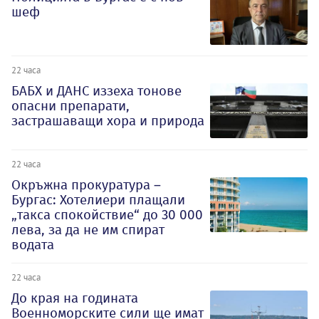
шеф
22 часа
БАБХ и ДАНС иззеха тонове
опасни препарати,
застрашаващи хора и природа
22 часа
Окръжна прокуратура –
Бургас: Хотелиери плащали
„такса спокойствие“ до 30 000
лева, за да не им спират
водата
22 часа
До края на годината
Военноморските сили ще имат