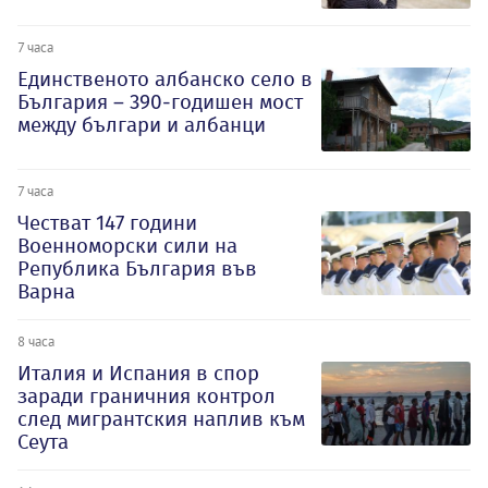
7 часа
Единственото албанско село в
България – 390-годишен мост
между българи и албанци
7 часа
Честват 147 години
Военноморски сили на
Република България във
Варна
8 часа
Италия и Испания в спор
заради граничния контрол
след мигрантския наплив към
Сеута