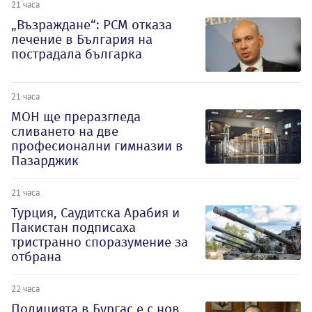
21 часа
„Възраждане“: РСМ отказа
лечение в България на
пострадала българка
21 часа
МОН ще преразгледа
сливането на две
професионални гимназии в
Пазарджик
21 часа
Турция, Саудитска Арабия и
Пакистан подписаха
тристранно споразумение за
отбрана
22 часа
Полицията в Бургас е с нов