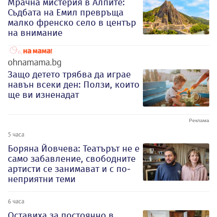
Мрачна мистерия в Алпите:
Съдбата на Емил превръща
малко френско село в център
на внимание
ohnamama.bg
Защо детето трябва да играе
навън всеки ден: Ползи, които
ще ви изненадат
5 часа
Боряна Йовчева: Театърът не е
само забавление, свободните
артисти се занимават и с по-
неприятни теми
6 часа
Оставиха за постоянно в