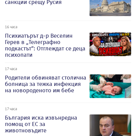
санкции срещу Русия
16 часа
Психиатърът д-р Веселин
Герев в „Телеграфно
подкастът“: Отглеждат се деца
психопати
17 часа
Родители обвиняват столична
болница за тежка инфекция
на новороденото им бебе
17 часа
България иска извънредна
помощ от ЕС за
животновъдите