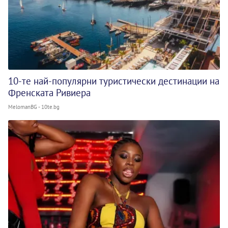
10-те най-популярни туристически дестинации на
Френската Ривиера
MelomanBG - 10te.bg