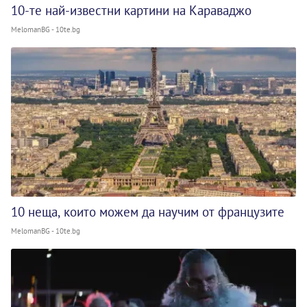
10-те най-известни картини на Караваджо
MelomanBG - 10te.bg
10 неща, които можем да научим от французите
MelomanBG - 10te.bg