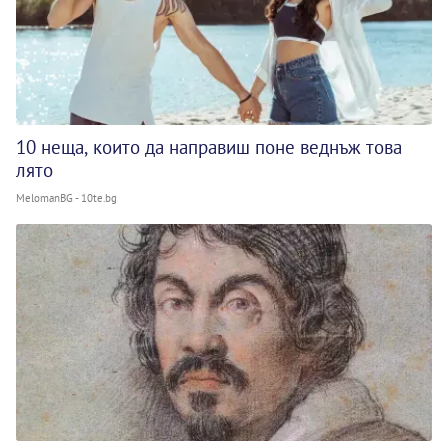
10 неща, които да направиш поне веднъж това
лято
MelomanBG - 10te.bg