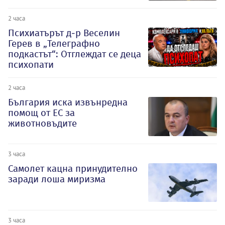
2 часа
Психиатърът д-р Веселин
Герев в „Телеграфно
подкастът“: Отглеждат се деца
психопати
2 часа
България иска извънредна
помощ от ЕС за
животновъдите
3 часа
Самолет кацна принудително
заради лоша миризма
3 часа