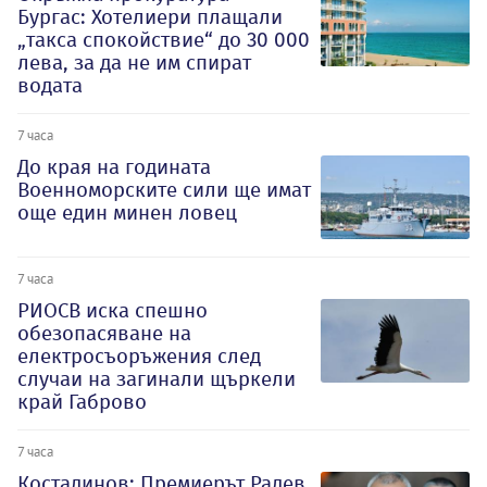
Бургас: Хотелиери плащали
„такса спокойствие“ до 30 000
лева, за да не им спират
водата
7 часа
До края на годината
Военноморските сили ще имат
още един минен ловец
7 часа
РИОСВ иска спешно
обезопасяване на
електросъоръжения след
случаи на загинали щъркели
край Габрово
7 часа
Костадинов: Премиерът Радев