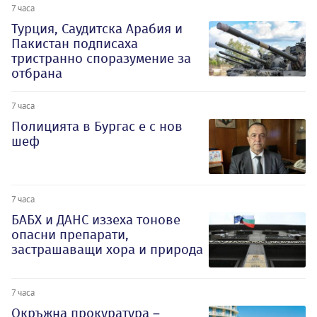
7 часа
Турция, Саудитска Арабия и
Пакистан подписаха
тристранно споразумение за
отбрана
7 часа
Полицията в Бургас е с нов
шеф
7 часа
БАБХ и ДАНС иззеха тонове
опасни препарати,
застрашаващи хора и природа
7 часа
Окръжна прокуратура –