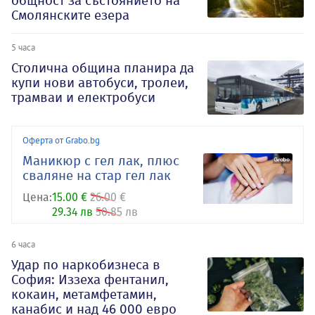
общност за състоянието на
Смолянските езера
5 часа
Столична община планира да
купи нови автобуси, тролеи,
трамваи и електробуси
Оферта от Grabo.bg
Маникюр с гел лак, плюс
сваляне на стар гел лак
Цена:
15.00 €
26.00 €
29.34 лв
50.85 лв
6 часа
Удар по наркобизнеса в
София: Иззеха фентанил,
кокаин, метамфетамин,
канабис и над 46 000 евро