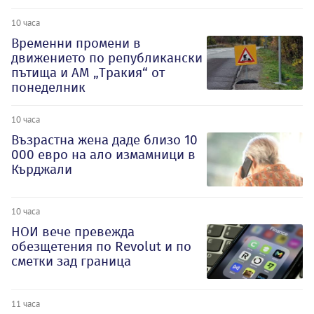
10 часа
Временни промени в
движението по републикански
пътища и АМ „Тракия“ от
понеделник
10 часа
Възрастна жена даде близо 10
000 евро на ало измамници в
Кърджали
10 часа
НОИ вече превежда
обезщетения по Revolut и по
сметки зад граница
11 часа