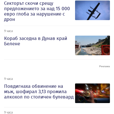
Секторът скочи срещу
предложението за над 15 000
евро глоба за нарушение с
дрон
9 часа
Кораб заседна в Дунав край
Белене
9 часа
Повдигнаха обвинение на
мъж, шофирал 3,13 промила
алкохол по столичен булевард
9 часа