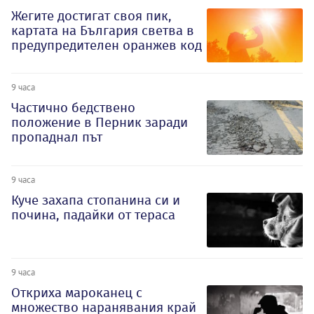
Жегите достигат своя пик,
картата на България светва в
предупредителен оранжев код
9 часа
Частично бедствено
положение в Перник заради
пропаднал път
9 часа
Куче захапа стопанина си и
почина, падайки от тераса
9 часа
Откриха мароканец с
множество наранявания край