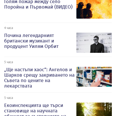
Голям пожар между село
Поройна и Първомай (ВИДЕО)
4 часа
Почина легендарният
британски музикант и
продуцент Уилям Орбит
5 часа
„Ще настъпи хаос“: Ангелов и
Шарков срещу закриването на
Съвета по цените на
лекарствата
5 часа
Екоинспекцията ще търси
становище на научната