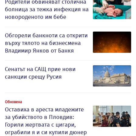
Родители обвиняват столична
болница за тежка инфекция на
новороденото им бебе
Обгорели банкноти са открити
върху тялото на бизнесмена
Владимир Янков от Банкя
Сенатът на САЩ прие нови
санкции срещу Русия
Обновена
Оставиха в ареста младежите
за убийството в Пловдив:
Горили жертвата с цигари,
ограбили я и си купили дюнер