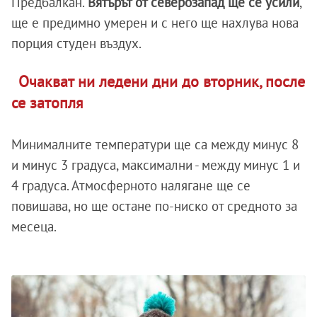
Предбалкан.
Вятърът от северозапад ще се усили
,
ще е предимно умерен и с него ще нахлува нова
порция студен въздух.
Очакват ни ледени дни до вторник, после
се затопля
Минималните температури ще са между минус 8
и минус 3 градуса, максимални - между минус 1 и
4 градуса. Атмосферното налягане ще се
повишава, но ще остане по-ниско от средното за
месеца.