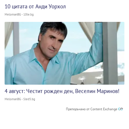
10 цитата от Анди Уорхол
MelomanBG - 10te.bg
4 август: Честит рожден ден, Веселин Маринов!
MelomanBG - Sled5.bg
Препоръчано от Content Exchange