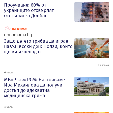
Проучване: 60% от
украинците отхвърлят
отстъпки за Донбас
ohnamama.bg
Защо детето трябва да играе
навън всеки ден: Ползи, които
ще ви изненадат
4 часа
МВнР към РСМ: Настояваме
Ива Михаилова да получи
достъп до адекватна
медицинска грижа
4 часа