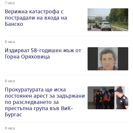
7 часа
Верижна катастрофа с
пострадали на входа на
Банско
8 часа
Издирват 58-годишен мъж от
Горна Оряховица
8 часа
Прокуратурата ще иска
постоянен арест за задържани
по разследването за
престъпна група във ВиК-
Бургас
8 часа