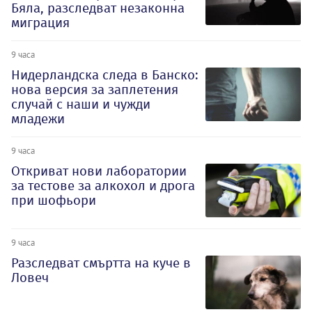
Бяла, разследват незаконна
миграция
9 часа
Нидерландска следа в Банско:
нова версия за заплетения
случай с наши и чужди
младежи
9 часа
Откриват нови лаборатории
за тестове за алкохол и дрога
при шофьори
9 часа
Разследват смъртта на куче в
Ловеч