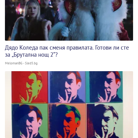
Дядо Коледа пак сменя правилата. Готови ли сте
за „Брутална нощ 2“?
MelomanBG - Sled5.bg