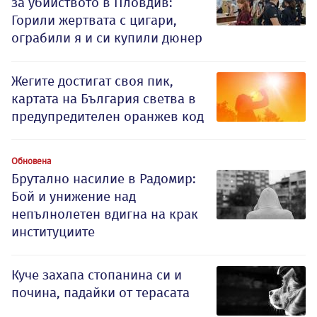
за убийството в Пловдив:
Горили жертвата с цигари,
ограбили я и си купили дюнер
Жегите достигат своя пик,
картата на България светва в
предупредителен оранжев код
Обновена
Брутално насилие в Радомир:
Бой и унижение над
непълнолетен вдигна на крак
институциите
Куче захапа стопанина си и
почина, падайки от терасата