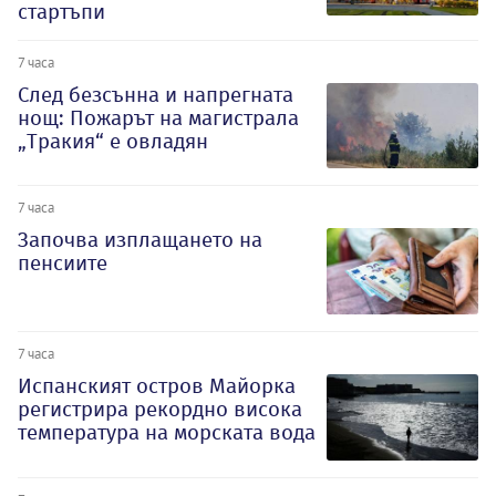
стартъпи
7 часа
След безсънна и напрегната
нощ: Пожарът на магистрала
„Тракия“ е овладян
7 часа
Започва изплащането на
пенсиите
7 часа
Испанският остров Майорка
регистрира рекордно висока
температура на морската вода