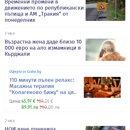
Временни промени в
движението по републикански
пътища и АМ „Тракия“ от
понеделник
2 часа
Възрастна жена даде близо 10
000 евро на ало измамници в
Кърджали
Оферта от Grabo.bg
110 минути пълен релакс:
Масажна терапия
"Колагеново бижу" на ця..
Цена:
45.97 €
102.26 €
89.91 лв
200.00 лв
2 часа
НОИ вече превежда