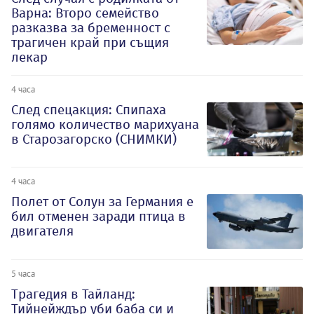
Варна: Второ семейство
разказва за бременност с
трагичен край при същия
лекар
4 часа
След спецакция: Спипаха
голямо количество марихуана
в Старозагорско (СНИМКИ)
4 часа
Полет от Солун за Германия е
бил отменен заради птица в
двигателя
5 часа
Трагедия в Тайланд:
Тийнейждър уби баба си и