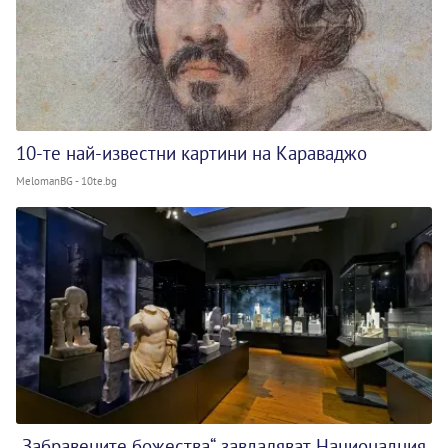
10-те най-известни картини на Караваджо
MelomanBG - 10te.bg
„Забравените божества“ завладяват Националния