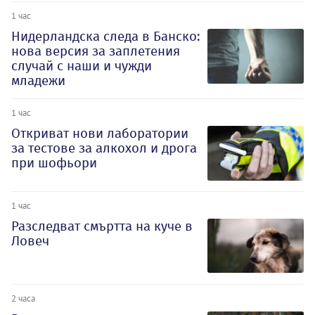
1 час
Нидерландска следа в Банско:
нова версия за заплетения
случай с наши и чужди
младежи
1 час
Откриват нови лаборатории
за тестове за алкохол и дрога
при шофьори
1 час
Разследват смъртта на куче в
Ловеч
2 часа