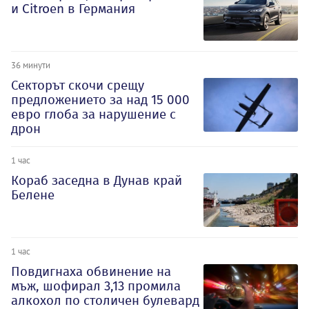
и Citroеn в Германия
36 минути
Секторът скочи срещу
предложението за над 15 000
евро глоба за нарушение с
дрон
1 час
Кораб заседна в Дунав край
Белене
1 час
Повдигнаха обвинение на
мъж, шофирал 3,13 промила
алкохол по столичен булевард