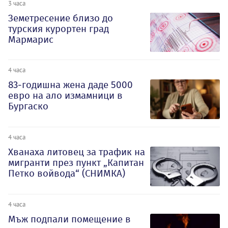
3 часа
Земетресение близо до
турския курортен град
Мармарис
4 часа
83-годишна жена даде 5000
евро на ало измамници в
Бургаско
4 часа
Хванаха литовец за трафик на
мигранти през пункт „Капитан
Петко войвода“ (СНИМКА)
4 часа
Мъж подпали помещение в