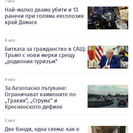
7 часа
Най-малко двама убити и 13
ранени при голяма експлозия
край Дамаск
8 часа
Битката за гражданство в САЩ:
Тръмп с нови мерки срещу
„родилния туризъм“
8 часа
За безопасно пътуване:
Ограничават камионите по
„Тракия“, „Струма“ и
Кресненското дефиле
8 часа
Две банди, една схема: как е