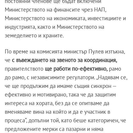
постоянни членове ще бъдат включени
Министерството на финансите чрез НАП,
Министерството на икономиката, инвестициите и
индустрията, както и Министерството на
земеделието и храните.
По време на комисията министър Пулев изтъкна,
че
с въвеждането на звеното за координация,
правителството
ще работи по-ефективно,
рамо
до рамо, с независимите регулатори. „Надявам се,
че ще продължим да имаме същия синхрон —
ефективно и мотивирано, така че да защитим
интереса на хората, без да се опитваме да
вменяваме вина на който и да е участник в
процеса“, допълни той, като беше категоричен, че
предложените мерки са пазарни и няма