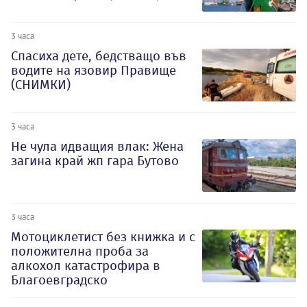
3 часа
Спасиха дете, бедстващо във
водите на язовир Правище
(СНИМКИ)
3 часа
Не чула идващия влак: Жена
загина край жп гара Бутово
3 часа
Мотоциклетист без книжка и с
положителна проба за
алкохол катастрофира в
Благоевградско