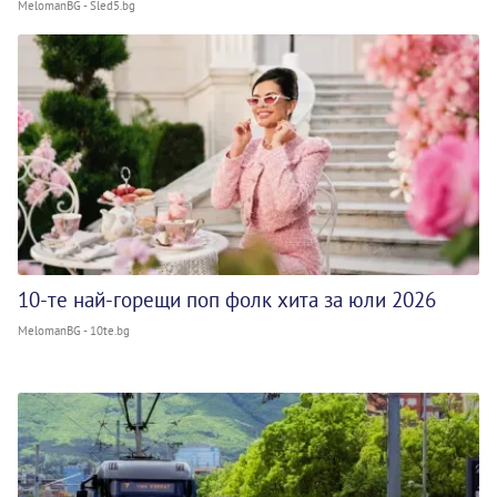
MelomanBG - Sled5.bg
10-те най-горещи поп фолк хита за юли 2026
MelomanBG - 10te.bg