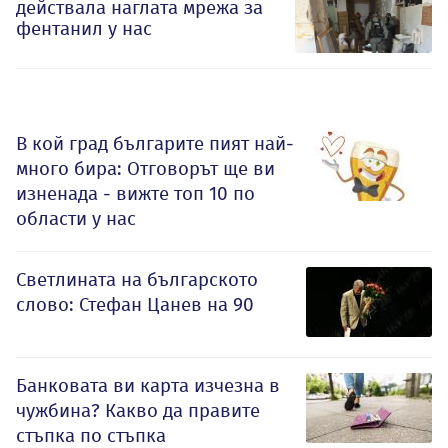
действала наглата мрежа за
фентанил у нас
В кой град българите пият най-
много бира: Отговорът ще ви
изненада - вижте топ 10 по
области у нас
Светлината на българското
слово: Стефан Цанев на 90
Банковата ви карта изчезна в
чужбина? Какво да правите
стъпка по стъпка