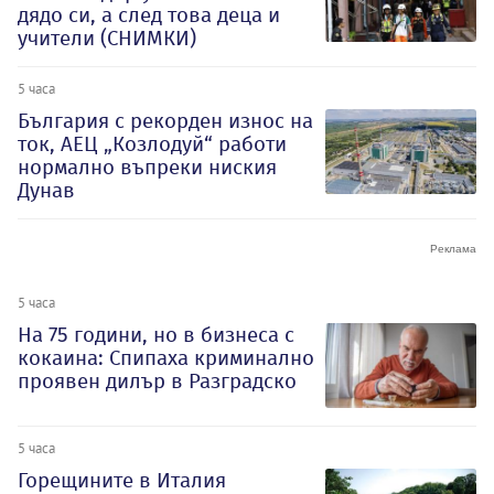
дядо си, а след това деца и
учители (СНИМКИ)
5 часа
България с рекорден износ на
ток, АЕЦ „Козлодуй“ работи
нормално въпреки ниския
Дунав
5 часа
На 75 години, но в бизнеса с
кокаина: Спипаха криминално
проявен дилър в Разградско
5 часа
Горещините в Италия