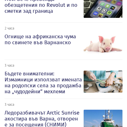
обезщетения по Revolut и по
сметки зад граница
2 часа
Огнище на африканска чума
по свинете във Варнанско
3 часа
Бъдете внимателни:
Измамници използват имената
на родопски села за продажба
на „чудодейни“ мехлеми
3 часа
Ледоразбивачът Arctic Sunrise
акостира във Варна, отворен
е за посещения (СНИМИ)