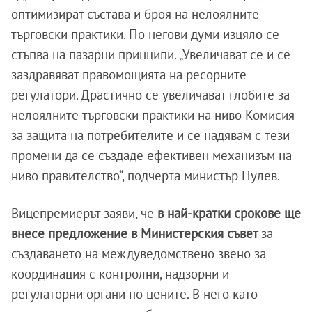
оптимизират състава и броя на нелоялните
търговски практики. По негови думи изцяло се
стъпва на пазарни принципи. „Увеличават се и се
заздравяват правомощията на ресорните
регулатори. Драстично се увеличават глобите за
нелоялните търговски практики на ниво Комисия
за защита на потребителите и се надявам с тези
промени да се създаде ефективен механизъм на
ниво правителство“, подчерта министър Пулев.
Вицепремиерът заяви, че
в най-кратки срокове ще
внесе предложение в Министерския съвет
за
създаването на междуведомствено звено за
координация с контролни, надзорни и
регулаторни органи по цените. В него като