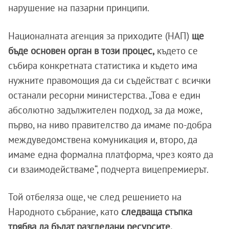
нарушение на пазарни принципи.
Националната агенция за приходите (НАП)
ще
бъде основен орган в този процес,
където се
събира конкретната статистика и където има
нужните правомощия да си съдействат с всички
останали ресорни министерства. „Това е един
абсолютно задължителен подход, за да може,
първо, на ниво правителство да имаме по-добра
междуведомствена комуникация и, второ, да
имаме една формална платформа, чрез която да
си взаимодействаме“, подчерта вицепремиерът.
Той отбеляза още, че след решението на
Народното събрание, като
следваща стъпка
трябва да бъдат разгледани ресурсите,