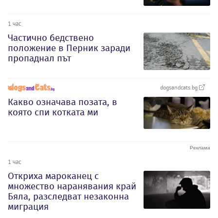
1 час
Частично бедствено
положение в Перник заради
пропаднал път
dogsandcats.bg
Какво означава позата, в
която спи котката ми
1 час
Откриха мароканец с
множество наранявания край
Бяла, разследват незаконна
миграция