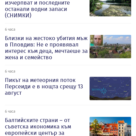
изчерпват и последните
останали водни запаси
(СНИМКИ)
6 часа
Близки на жестоко убития мъж
в Пловдив: Не е проявявал
интерес към деца, мечтаеше за
жена и семейство
6 часа
Пикът на метеорния поток
Персеиди е в нощта срещу 13
август
6 часа
Балтийските страни – от
съветска икономика към
европейски център за