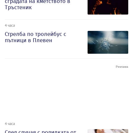
сградата на кметството в
Тръстеник
4 часа
Стрелба по тролейбус с
пътници в Плевен
4 часа
След случая с родилката от