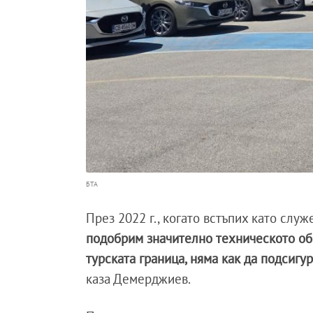
БТА
През 2022 г., когато встъпих като слу
подобрим значително техническото обе
турската граница, няма как да подсигу
каза Демерджиев.