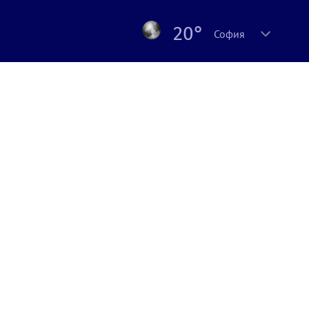
20°
София