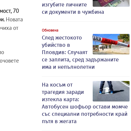
изгубите личните
мост, 70
си документи в чужбина
ри.
Новата
очиха от
Обновена
След жестокото
убийство в
по
Пловдив: Случаят
се заплита, сред задържаните
лючовете
има и непълнолетни
На косъм от
трагедия заради
изтекла карта:
Автобусен шофьор остави момче
със специални потребности край
пътя в жегата