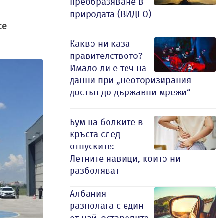
преобразяване в
природата (ВИДЕО)
се
Какво ни каза
правителството?
Имало ли е теч на
данни при „неоторизирания
достъп до държавни мрежи“
Бум на болките в
кръста след
отпуските:
Летните навици, които ни
разболяват
Албания
разполага с един
от най-остарелите