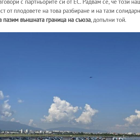
овори с партньорите си от ЕС. Радвам се, че този на
ст от плодовете на това разбиране и на тази солидар
а пазим външната граница на съюза
, допълни той.