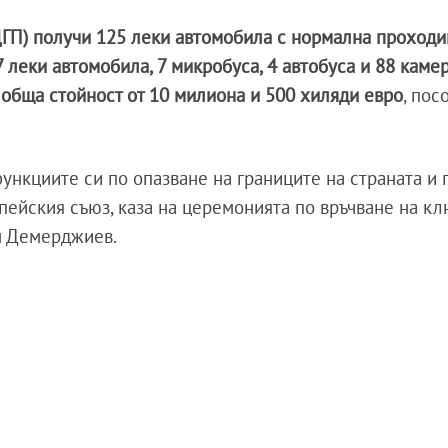
ГДГП) получи 125 леки автомобила с нормална проходи
 леки автомобила, 7 микробуса, 4 автобуса и 88 каме
а
обща стойност от 10 милиона и 500 хиляди евро
, пос
нкциите си по опазване на границите на страната и 
пейския съюз, каза на церемонията по връчване на к
н Демерджиев.