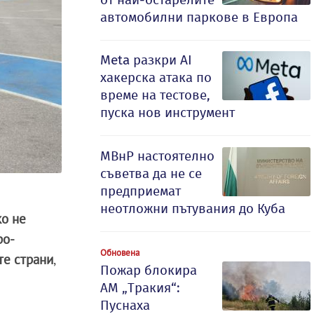
автомобилни паркове в Европа
Meta разкри AI
хакерска атака по
време на тестове,
пуска нов инструмент
МВнР настоятелно
съветва да не се
предприемат
неотложни пътувания до Куба
ко не
ро-
Обновена
те страни
,
Пожар блокира
АМ „Тракия“:
Пуснаха