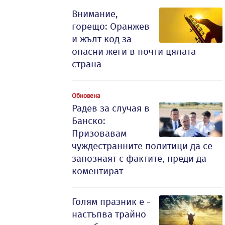
Внимание,
горещо: Оранжев
и жълт код за
опасни жеги в почти цялата
страна
Обновена
Радев за случая в
Банско:
Призовавам
чуждестранните политици да се
запознаят с фактите, преди да
коментират
Голям празник е -
настъпва трайно