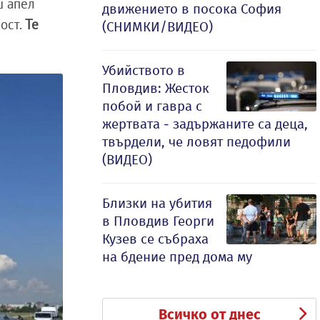
ш апел
движението в посока София
ност.
Те
(СНИМКИ/ВИДЕО)
Убийството в
Пловдив: Жесток
побой и гавра с
жертвата - задържаните са деца,
твърдели, че ловят педофили
(ВИДЕО)
Близки на убития
в Пловдив Георги
Кузев се събраха
на бдение пред дома му
Всичко от днес