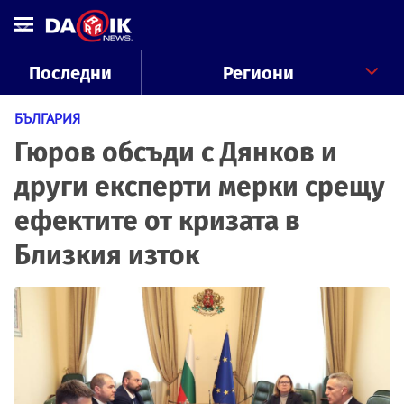
Последни
Региони
БЪЛГАРИЯ
Гюров обсъди с Дянков и
други експерти мерки срещу
ефектите от кризата в
Близкия изток