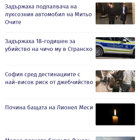
Задържаха подпалвача на
луксозния автомобил на Митьо
Очите
Задържаха 18-годишен за
убийство на чичо му в Странско
София сред дестинациите с
най-висок риск от джебчийство
Почина бащата на Лионел Меси