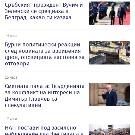
Сръбският президент Вучич и
Зеленски се срещнаха в
Белград, какво си казаха
14 часа
Бурни политически реакции
след новината за взривения
дрон, опозицията настоява за
отговори
15 часа
Сметната палата: Твърденията
за конфликт на интереси на
Димитър Главчев са
спекулативни
17 часа
НАП постави под засилено
наблюдение два фестивала в