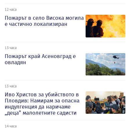
12 часа
Пожарът в село Висока могила
е частично локализиран
13 часа
Пожарът край Асеновград е
овладян
13 часа
Иво Христов за убийството в
Пловдив: Намирам за опасна
индулгенция да наричаме
„деца” малолетните садисти
14 часа