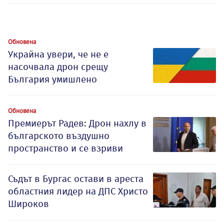
Обновена
Украйна увери, че не е
насочвала дрон срещу
България умишлено
Обновена
Премиерът Радев: Дрон нахлу в
българското въздушно
пространство и се взриви
Съдът в Бургас остави в ареста
областния лидер на ДПС Христо
Широков