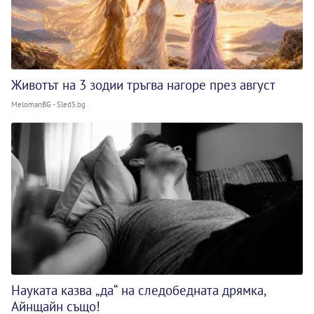
Животът на 3 зодии тръгва нагоре през август
MelomanBG - Sled5.bg
Науката казва „да“ на следобедната дрямка,
Айнщайн също!