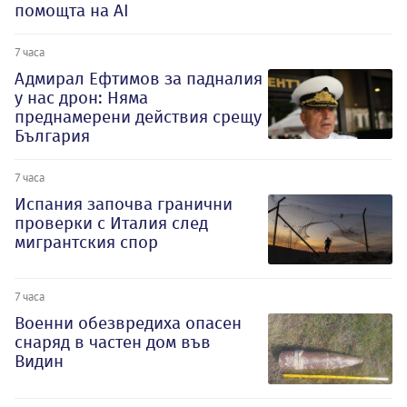
помощта на AI
7 часа
Адмирал Ефтимов за падналия
у нас дрон: Няма
преднамерени действия срещу
България
7 часа
Испания започва гранични
проверки с Италия след
мигрантския спор
7 часа
Военни обезвредиха опасен
снаряд в частен дом във
Видин