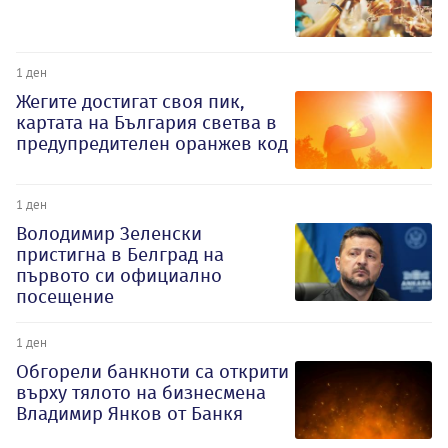
1 ден
Жегите достигат своя пик,
картата на България светва в
предупредителен оранжев код
1 ден
Володимир Зеленски
пристигна в Белград на
първото си официално
посещение
1 ден
Обгорели банкноти са открити
върху тялото на бизнесмена
Владимир Янков от Банкя