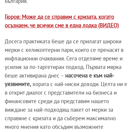
България.
Гюров: Може да се справим с кризата, когато
осъзнаем, че всички сме в една лодка (ВИДЕО)
Досега практиката беше да се прилагат широки
мерки с хеликоптерни пари, които се пренасят в
инфлационни очаквания. Сега отделяме време и
усилия за по-таргетиран подход. Първата мярка
беше активирана днес –
насочена е към най-
уязвимите,
хората с най-ниски доходи. Целта ни е
в открит диалог с представители на бизнеса и
финансовите среди да представим нашето
виждане за най-подходящ пакет от мерки за
справяне с кризата и да съберем максимално
много мнения като обсъдим възможните