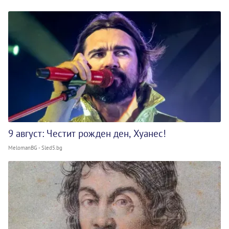
9 август: Честит рожден ден, Хуанес!
MelomanBG - Sled5.bg