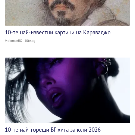
10-те най-известни картини на Караваджо
MelomanBG - 10te.bg
10-те най-горещи БГ хита за юли 2026