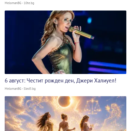
MelomanBG - 10te.bg
6 август: Честит рожден ден, Джери Халиуел!
MelomanBG - Sled5.bg