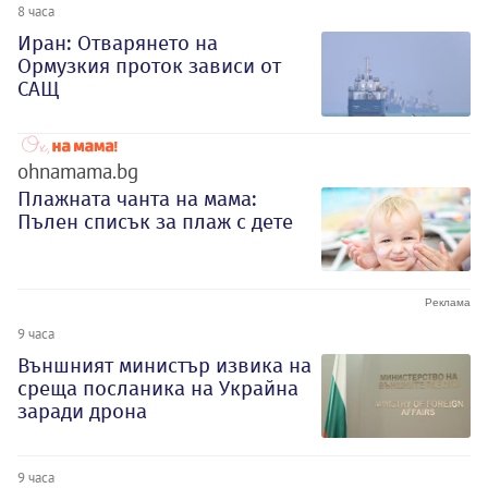
8 часа
Иран: Отварянето на
Ормузкия проток зависи от
САЩ
ohnamama.bg
Плажната чанта на мама:
Пълен списък за плаж с дете
9 часа
Външният министър извика на
среща посланика на Украйна
заради дрона
9 часа