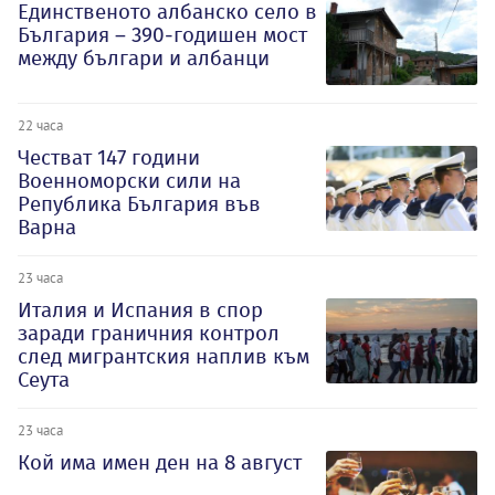
Единственото албанско село в
България – 390-годишен мост
между българи и албанци
22 часа
Честват 147 години
Военноморски сили на
Република България във
Варна
23 часа
Италия и Испания в спор
заради граничния контрол
след мигрантския наплив към
Сеута
23 часа
Кой има имен ден на 8 август