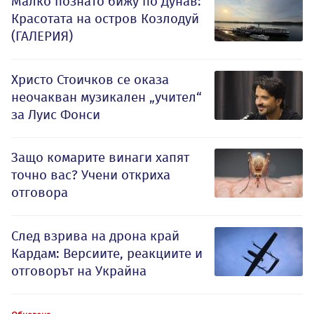
Малко познато бижу по Дунав:
Красотата на остров Козлодуй
(ГАЛЕРИЯ)
Христо Стоичков се оказа
неочакван музикален „учител“
за Луис Фонси
Защо комарите винаги хапят
точно вас? Учени откриха
отговора
След взрива на дрона край
Кардам: Версиите, реакциите и
отговорът на Украйна