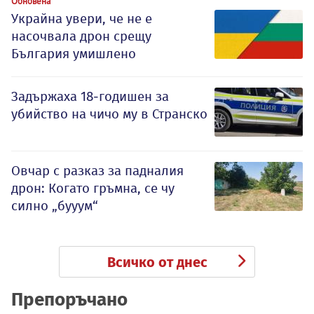
Обновена
Украйна увери, че не е
насочвала дрон срещу
България умишлено
Задържаха 18-годишен за
убийство на чичо му в Странско
Овчар с разказ за падналия
дрон: Когато гръмна, се чу
силно „бууум“
Всичко от днес
Препоръчано