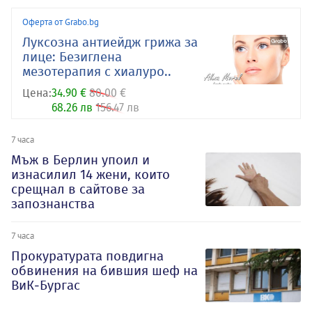
Оферта от Grabo.bg
Луксозна антиейдж грижа за
лице: Безиглена
мезотерапия с хиалуро..
Цена:
34.90 €
80.00 €
68.26 лв
156.47 лв
7 часа
Мъж в Берлин упоил и
изнасилил 14 жени, които
срещнал в сайтове за
запознанства
7 часа
Прокуратурата повдигна
обвинения на бившия шеф на
ВиК-Бургас