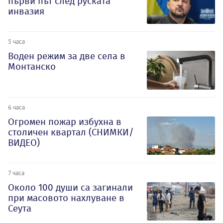
първи път след руската
инвазия
5 часа
Воден режим за две села в
Монтанско
6 часа
Огромен пожар избухна в
столичен квартал (СНИМКИ/
ВИДЕО)
7 часа
Около 100 души са загинали
при масовото нахлуване в
Сеута