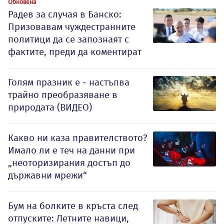
Обновена
Радев за случая в Банско:
Призовавам чуждестранните
политици да се запознаят с
фактите, преди да коментират
Голям празник е - настъпва
трайно преобразяване в
природата (ВИДЕО)
Какво ни каза правителството?
Имало ли е теч на данни при
„неоторизирания достъп до
държавни мрежи“
Бум на болките в кръста след
отпуските: Летните навици,