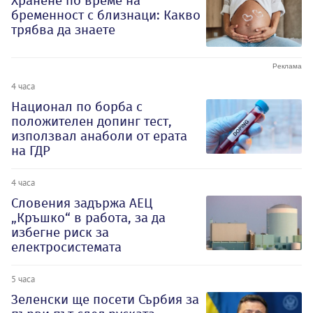
Хранене по време на
бременност с близнаци: Какво
трябва да знаете
4 часа
Национал по борба с
положителен допинг тест,
използвал анаболи от ерата
на ГДР
4 часа
Словения задържа АЕЦ
„Кръшко“ в работа, за да
избегне риск за
електросистемата
5 часа
Зеленски ще посети Сърбия за