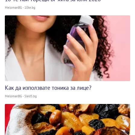
MelomanBG - 10te.bg
Как да използвате тоника за лице?
MelomanBG - Sled5.bg