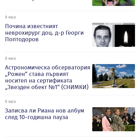
8 часа
Почина известният
неврохирург доц. д-р Георги
Поптодоров
8 часа
Астрономическа обсерватория
„Рожен“ става първият
носител на сертификата
„Звезден обект №1“ (СНИМКИ)
8 часа
Записва ли Риана нов албум
след 10-годишна пауза