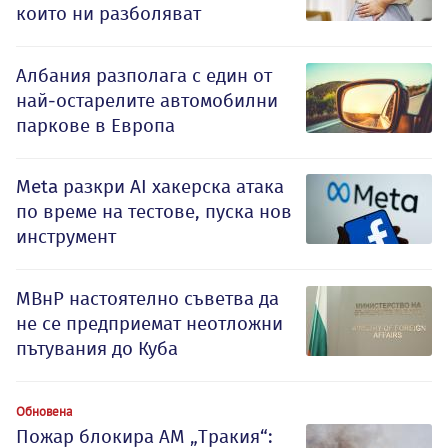
които ни разболяват
Албания разполага с един от
най-остарелите автомобилни
паркове в Европа
Meta разкри AI хакерска атака
по време на тестове, пуска нов
инструмент
МВнР настоятелно съветва да
не се предприемат неотложни
пътувания до Куба
Обновена
Пожар блокира АМ „Тракия“: