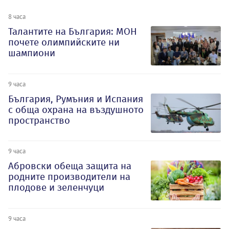
8 часа
Талантите на България: МОН
почете олимпийските ни
шампиони
9 часа
България, Румъния и Испания
с обща охрана на въздушното
пространство
9 часа
Абровски обеща защита на
родните производители на
плодове и зеленчуци
9 часа