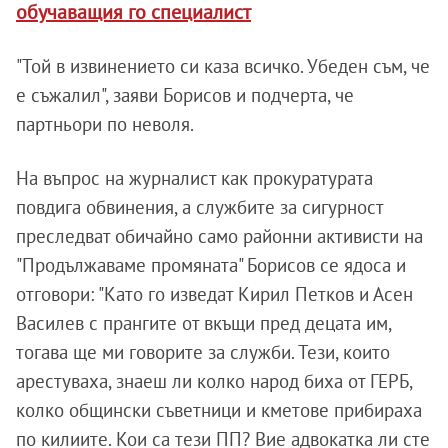
обучаващия го специалист
"Той в извинението си каза всичко. Убеден съм, че
е съжалил", заяви Борисов и подчерта, че
партньори по неволя.
На въпрос на журналист как прокуратурата
повдига обвинения, а службите за сигурност
преследват обичайно само районни активисти на
"Продължаваме промяната" Борисов се ядоса и
отговори: "Като го изведат Кирил Петков и Асен
Василев с прангите от вкъщи пред децата им,
тогава ще ми говорите за служби. Тези, които
арестуваха, знаеш ли колко народ биха от ГЕРБ,
колко общински съветници и кметове прибираха
по килиите. Кои са тези ПП? Вие адвокатка ли сте