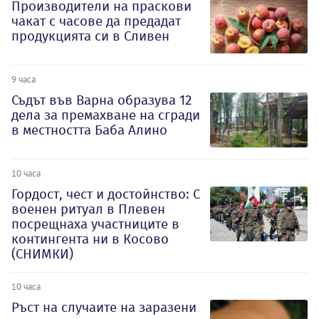
Производители на праскови
чакат с часове да предадат
продукцията си в Сливен
9 часа
Съдът във Варна образува 12
дела за премахване на сгради
в местността Баба Алино
10 часа
Гордост, чест и достойнство: С
военен ритуал в Плевен
посрещнаха участниците в
контингента ни в Косово
(СНИМКИ)
10 часа
Ръст на случаите на заразени