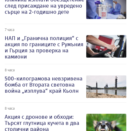
след присаждане на увредено
сърце на 2-годишно дете
7 часа
НАП и „Гранична полиция“ с
акция по границите с Румъния
и Гърция за проверка на
камиони
8 часа
500-килограмова невзривена
бомба от Втората световна
война „изплува“ край Кьолн
8 часа
Акция с дронове и обходи:
Търсят глутница кучета в два
столични района