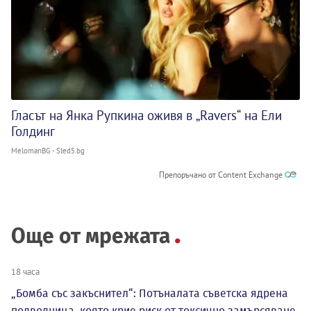
Гласът на Янка Рупкина оживя в „Ravers“ на Ели
Голдинг
MelomanBG - Sled5.bg
Препоръчано от Content Exchange
Още от мрежата
18 часа
„Бомба със закъснител“: Потъналата съветска ядрена
подводница, която крие риск от токсично замърсяване