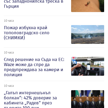
със западнонилска треска в
Гърция
10 часа
Пожар избухна край
тополовградско село
(СНИМКИ)
10 часа
След решение на Съда на ЕС:
Waze може да спре да
предупреждава за камери и
полиция
10 часа
„Галъп интернешънъл
болкан“: 42% доверие за
кабинета „Радев“ през
първите 100 дни