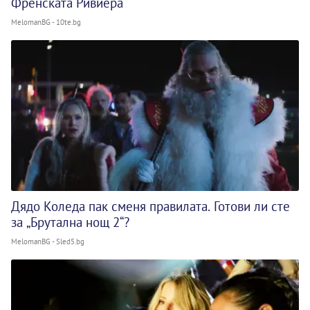
Френската Ривиера
MelomanBG - 10te.bg
Дядо Коледа пак сменя правилата. Готови ли сте
за „Брутална нощ 2“?
MelomanBG - Sled5.bg