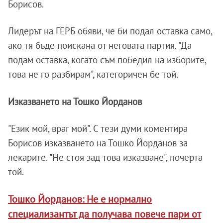
Борисов.
Лидерът на ГЕРБ обяви, че би подал оставка само,
ако тя бъде поискана от неговата партия. "Да
подам оставка, когато съм победил на изборите,
това не го разбирам", категоричен бе той.
Изказването на Тошко Йорданов
"Език мой, враг мой". С тези думи коментира
Борисов изказването на Тошко Йорданов за
лекарите. "Не стоя зад това изказване", почерта
той.
Тошко Йорданов: Не е нормално
специализантът да получава повече пари от