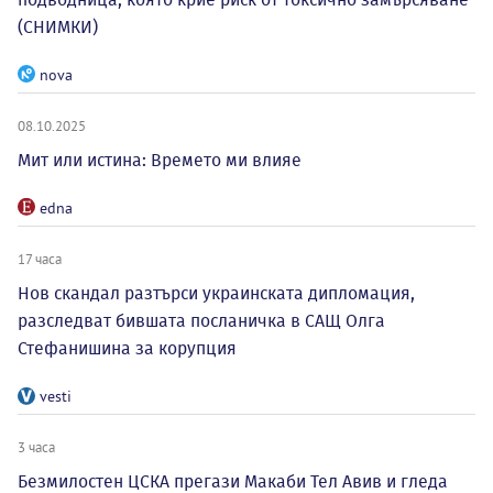
(СНИМКИ)
nova
08.10.2025
Мит или истина: Времето ми влияе
edna
17 часа
Нов скандал разтърси украинската дипломация,
разследват бившата посланичка в САЩ Олга
Стефанишина за корупция
vesti
3 часа
Безмилостен ЦСКА прегази Макаби Тел Авив и гледа