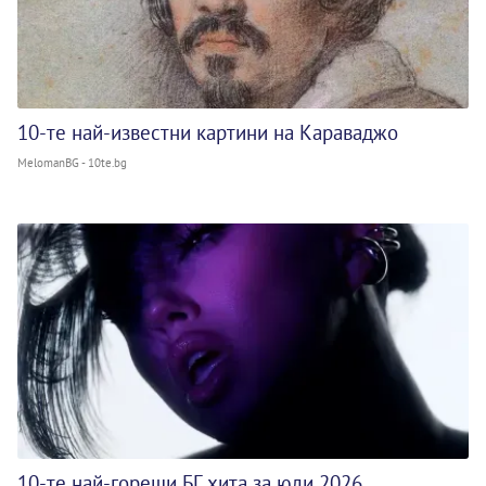
10-те най-известни картини на Караваджо
MelomanBG - 10te.bg
10-те най-горещи БГ хита за юли 2026