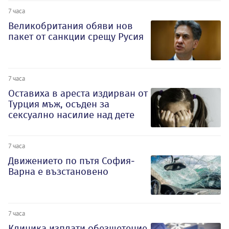
7 часа
Великобритания обяви нов
пакет от санкции срещу Русия
7 часа
Оставиха в ареста издирван от
Турция мъж, осъден за
сексуално насилие над дете
7 часа
Движението по пътя София-
Варна е възстановено
7 часа
Клиника изплати обезщетение