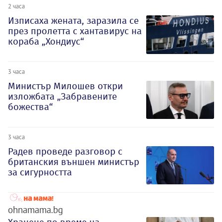
2 часа
Изписаха жената, заразила се
през пролетта с хантавирус на
кораба „Хондиус“
3 часа
Министър Милошев откри
изложбата „Забравените
божества“
3 часа
Радев проведе разговор с
британския външен министър
за сигурността
ohnamama.bg