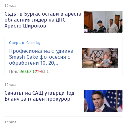
12 часа
Съдът в Бургас остави в ареста
областния лидер на ДПС
Христо Широков
Оферта от Grabo.bg
Професионална студийна
Smash Cake фотосесия с
обработени 10, 20,..
Цена:
50.62 €
81.81 €
12 часа
Сенатът на САЩ утвърди Тод
Бланч за главен прокурор
13 часа