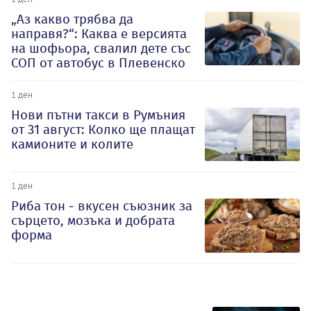
„Аз какво трябва да
направя?“: Каква е версията
на шофьора, свалил дете със
СОП от автобус в Плевенско
1 ден
Нови пътни такси в Румъния
от 31 август: Колко ще плащат
камионите и колите
1 ден
Риба тон - вкусен съюзник за
сърцето, мозъка и добрата
форма