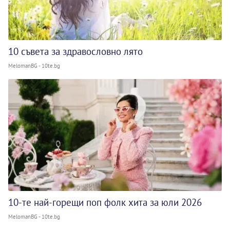
10 съвета за здравословно лято
MelomanBG - 10te.bg
10-те най-горещи поп фолк хита за юли 2026
MelomanBG - 10te.bg