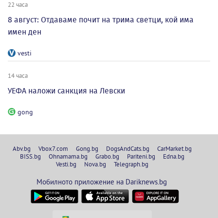
22 часа
8 август: Отдаваме почит на трима светци, кой има
имен ден
vesti
14 часа
УЕФА наложи санкция на Левски
gong
Abv.bg
Vbox7.com
Gong.bg
DogsAndCats.bg
CarMarket.bg
BISS.bg
Ohnamama.bg
Grabo.bg
Pariteni.bg
Edna.bg
Vesti.bg
Nova.bg
Telegraph.bg
Мобилното приложение на Dariknews.bg