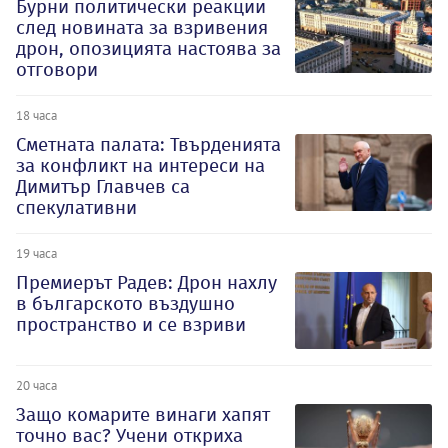
Бурни политически реакции
след новината за взривения
дрон, опозицията настоява за
отговори
18 часа
Сметната палата: Твърденията
за конфликт на интереси на
Димитър Главчев са
спекулативни
19 часа
Премиерът Радев: Дрон нахлу
в българското въздушно
пространство и се взриви
20 часа
Защо комарите винаги хапят
точно вас? Учени откриха