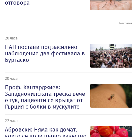
отговора
20 часа
НАП постави под засилено
наблюдение два фестивала в
Бургаско
20 часа
Проф. Кантарджиев:
Западнонилската треска вече
е тук, пациенти се връщат от
Гърция с болки в мускулите
22 часа
Абровски: Няма как домат,
който се води първо качество,