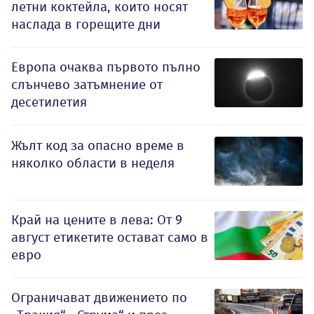
летни коктейла, които носят
наслада в горещите дни
Европа очаква първото пълно
слънчево затъмнение от
десетилетия
Жълт код за опасно време в
няколко области в неделя
Край на цените в лева: От 9
август етикетите остават само в
евро
Ограничават движението по