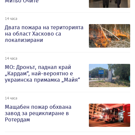
Митьо Очите
14 часа
Двата пожара на територията
на област Хасково са
локализирани
14 часа
МО: Дронът, паднал край
„Кардам“, най-вероятно е
украинска примамка „Майя“
14 часа
Мащабен пожар обхвана
завод за рециклиране в
Ротердам