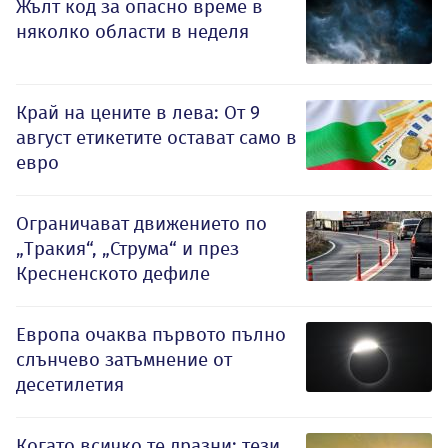
Жълт код за опасно време в
няколко области в неделя
Край на цените в лева: От 9
август етикетите остават само в
евро
Ограничават движението по
„Тракия“, „Струма“ и през
Кресненското дефиле
Европа очаква първото пълно
слънчево затъмнение от
десетилетия
Когато всичко те дразни: тези