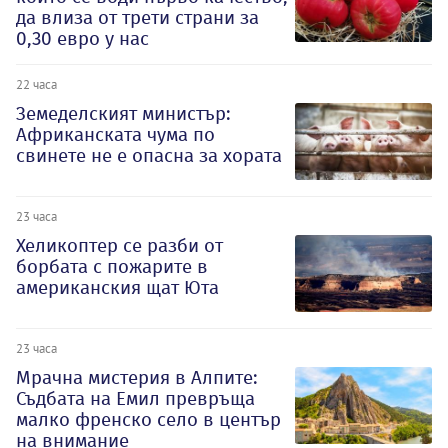
да влиза от трети страни за
0,30 евро у нас
22 часа
Земеделският министър:
Африканската чума по
свинете не е опасна за хората
23 часа
Хеликоптер се разби от
борбата с пожарите в
американския щат Юта
23 часа
Мрачна мистерия в Алпите:
Съдбата на Емил превръща
малко френско село в център
на внимание