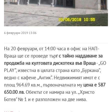
6 февруари 2019 13:06
На 20 февруари, от 14:00 часа в офис на НАП-
Враца ще се проведе тър
г с тайно наддаване за
продажба на култовата дискотека във Враца
- „GO
PLAY“, известна в цялата страна като „Буркана“,
ведно с кафене „Антик“. Недвижимият имот е с
площ 964.69 кв.м., първоначалната му
цена е 587
650.00 лв.
Обектът се намира на ул. „Христо
Ботев" № 1 и е разположен на две нива.