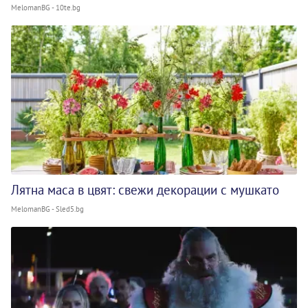
MelomanBG - 10te.bg
Лятна маса в цвят: свежи декорации с мушкато
MelomanBG - Sled5.bg