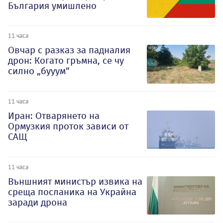
България умишлено
11 часа
Овчар с разказ за падналия
дрон: Когато гръмна, се чу
силно „бууум“
11 часа
Иран: Отварянето на
Ормузкия проток зависи от
САЩ
11 часа
Външният министър извика на
среща посланика на Украйна
заради дрона