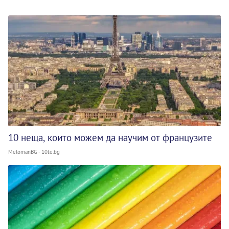
10 неща, които можем да научим от французите
MelomanBG - 10te.bg