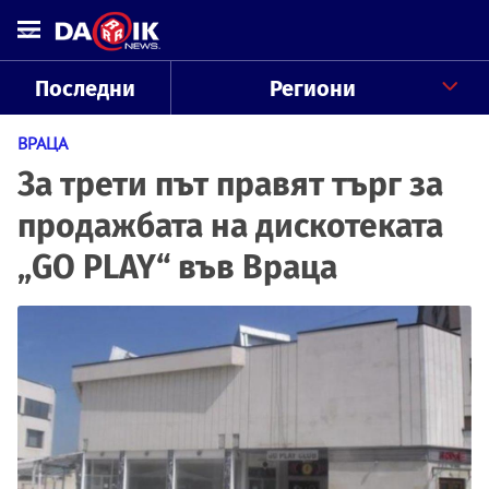
Последни
Региони
ВРАЦА
За трети път правят търг за
продажбата на дискотеката
„GO PLAY“ във Враца