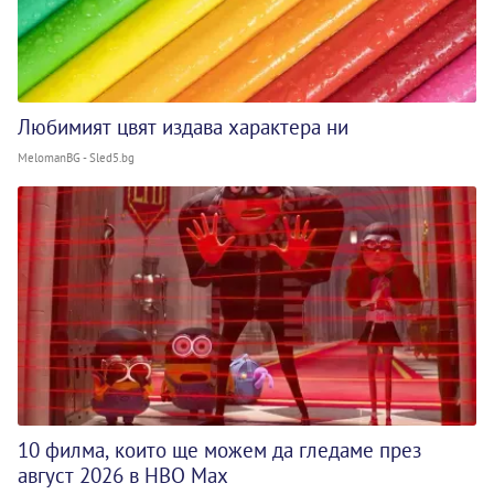
Любимият цвят издава характера ни
MelomanBG - Sled5.bg
10 филма, които ще можем да гледаме през
август 2026 в HBO Max