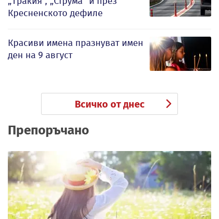
„Тракия“, „Струма“ и през
Кресненското дефиле
Красиви имена празнуват имен
ден на 9 август
Всичко от днес
Препоръчано