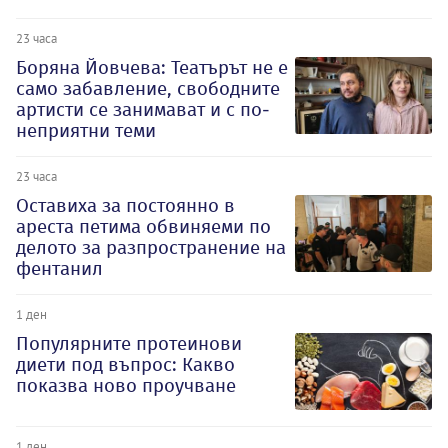
23 часа
Боряна Йовчева: Театърът не е
само забавление, свободните
артисти се занимават и с по-
неприятни теми
23 часа
Оставиха за постоянно в
ареста петима обвиняеми по
делото за разпространение на
фентанил
1 ден
Популярните протеинови
диети под въпрос: Какво
показва ново проучване
1 ден