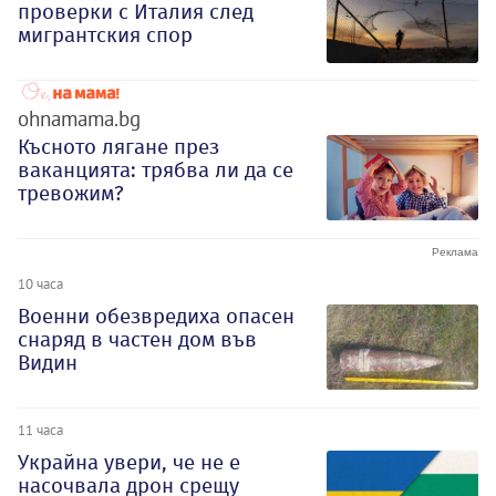
проверки с Италия след
мигрантския спор
ohnamama.bg
Късното лягане през
ваканцията: трябва ли да се
тревожим?
10 часа
Военни обезвредиха опасен
снаряд в частен дом във
Видин
11 часа
Украйна увери, че не е
насочвала дрон срещу