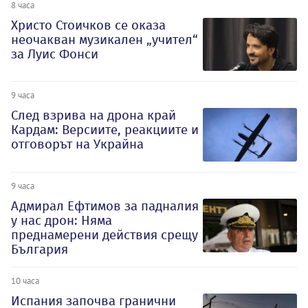
8 часа
Христо Стоичков се оказа
неочакван музикален „учител“
за Луис Фонси
9 часа
След взрива на дрона край
Кардам: Версиите, реакциите и
отговорът на Украйна
9 часа
Адмирал Ефтимов за падналия
у нас дрон: Няма
преднамерени действия срещу
България
10 часа
Испания започва гранични