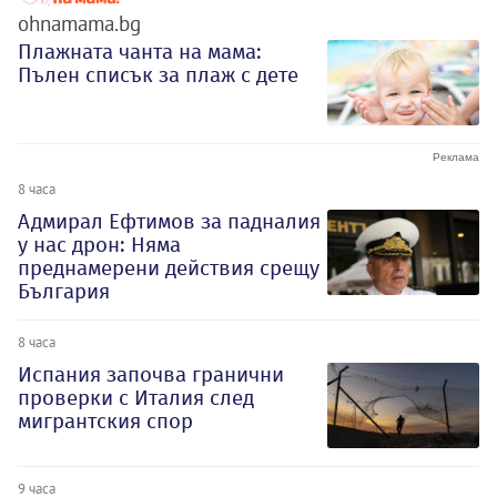
ohnamama.bg
Плажната чанта на мама:
Пълен списък за плаж с дете
8 часа
Адмирал Ефтимов за падналия
у нас дрон: Няма
преднамерени действия срещу
България
8 часа
Испания започва гранични
проверки с Италия след
мигрантския спор
9 часа