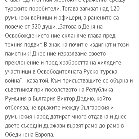
турските поробители. Тогава загиват над 120
румънски войници и офицери, а ранените са
повече от 320 души. „Затова в Деня на
Освобождението ние скланяме глава пред
техния подвиг. В знак на почит е издигнат и този
паметник! Днес ние изразяваме своето
преклонение и пред храбростта на хилядите
участници в Освободителната Руско-турска
война“ – каза той. Към присъстващите се обърна и
съветникът при посолството на Република
Румъния в България Виктор Дедию, който
отбеляза, че връзките между българския и
румънския народ датират много отдавна и днес
двете съседни държави вървят рамо до рамо в
Обединена Европа.