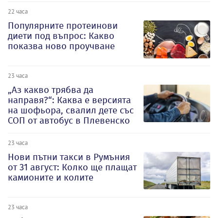
22 часа
Популярните протеинови
диети под въпрос: Какво
показва ново проучване
23 часа
„Аз какво трябва да
направя?“: Каква е версията
на шофьора, свалил дете със
СОП от автобус в Плевенско
23 часа
Нови пътни такси в Румъния
от 31 август: Колко ще плащат
камионите и колите
23 часа