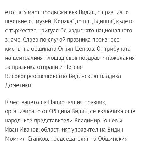
ето на 3 март продължи във Видин, с празнично
шествие от музей „Конака“ до пл. „Бдинци“, където
с тържествен ритуал бе издигнато националното
знаме. Слово по случай празника произнесе
кметът на общината Огнян Ценков. От трибуната
на централния площад своя поздрав и пожелания
за празника отправи и Негово
Високопреосвещенство Видинският владика
Дометиан.
В честването на Националния празник,
организирано от Община Видин, се включиха още
народните представители Владимир Тошев и
Иван Иванов, областният управител на Видин
Момчил Станков, председателят на Общинския