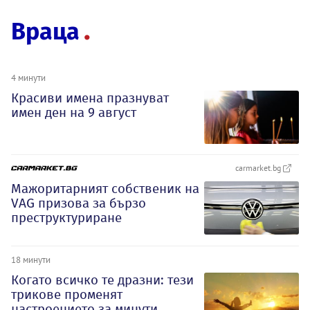
Враца
4 минути
Красиви имена празнуват
имен ден на 9 август
carmarket.bg
Мажоритарният собственик на
VAG призова за бързо
преструктуриране
18 минути
Когато всичко те дразни: тези
трикове променят
настроението за минути