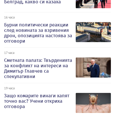
Белград, какво си казаха
16 часа
Бурни политически реакции
след новината за взривения
дрон, опозицията настоява за
отговори
17 часа
Сметната палата: Твърденията
за конфликт на интереси на
Димитър Главчев са
спекулативни
19 часа
Защо комарите винаги хапят
точно вас? Учени откриха
отговора