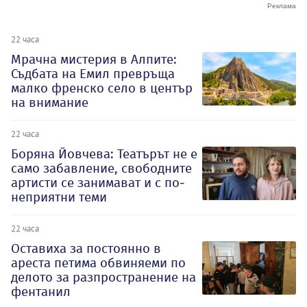
22 часа
Мрачна мистерия в Алпите:
Съдбата на Емил превръща
малко френско село в център
на внимание
22 часа
Боряна Йовчева: Театърът не е
само забавление, свободните
артисти се занимават и с по-
неприятни теми
22 часа
Оставиха за постоянно в
ареста петима обвиняеми по
делото за разпространение на
фентанил