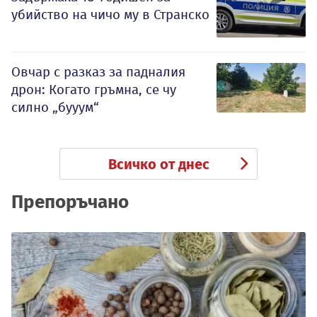
убийство на чичо му в Странско
Овчар с разказ за падналия
дрон: Когато гръмна, се чу
силно „бууум“
Всичко от днес
Препоръчано