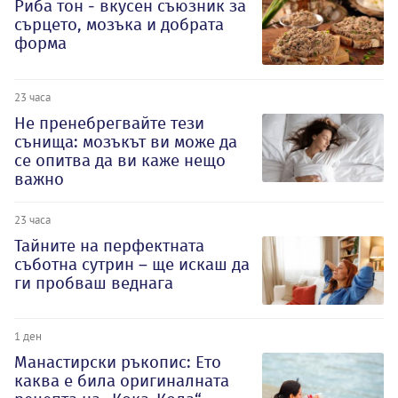
Риба тон - вкусен съюзник за
сърцето, мозъка и добрата
форма
23 часа
Не пренебрегвайте тези
сънища: мозъкът ви може да
се опитва да ви каже нещо
важно
23 часа
Тайните на перфектната
съботна сутрин – ще искаш да
ги пробваш веднага
1 ден
Манастирски ръкопис: Ето
каква е била оригиналната