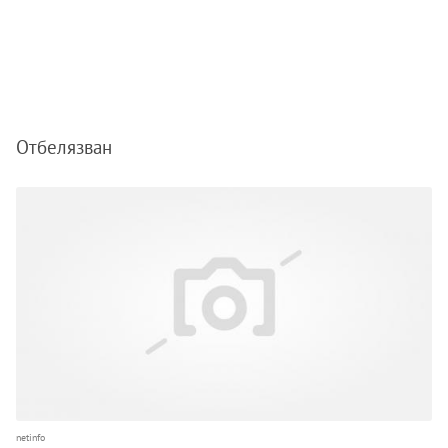
Отбелязван
netinfo