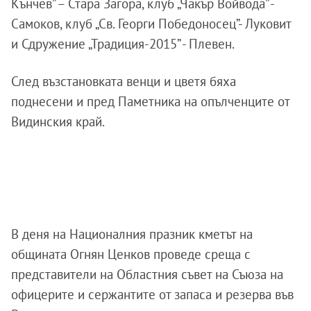
Кънчев” – Стара Загора, клуб „Чакър Войвода” -
Самоков, клуб „Св. Георги Победоносец”- Луковит
и Сдружение „Традиция-2015” - Плевен.
След възстановката венци и цветя бяха
поднесени и пред Паметника на опълченците от
Видинския край.
В деня на Националния празник кметът на
общината Огнян Ценков проведе среща с
представители на Областния съвет на Съюза на
офицерите и сержантите от запаса и резерва във