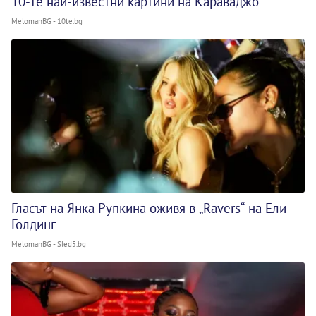
10-те най-известни картини на Караваджо
MelomanBG - 10te.bg
Гласът на Янка Рупкина оживя в „Ravers“ на Ели
Голдинг
MelomanBG - Sled5.bg