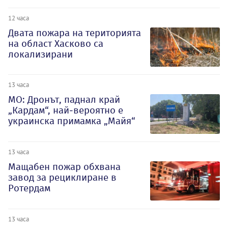
12 часа
Двата пожара на територията
на област Хасково са
локализирани
13 часа
МО: Дронът, паднал край
„Кардам“, най-вероятно е
украинска примамка „Майя“
13 часа
Мащабен пожар обхвана
завод за рециклиране в
Ротердам
13 часа