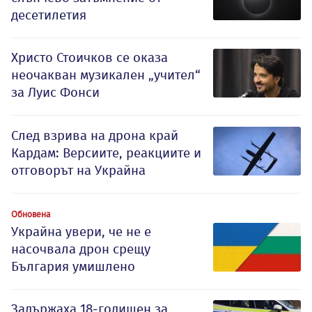
десетилетия
Христо Стоичков се оказа
неочакван музикален „учител“
за Луис Фонси
След взрива на дрона край
Кардам: Версиите, реакциите и
отговорът на Украйна
Обновена
Украйна увери, че не е
насочвала дрон срещу
България умишлено
Задържаха 18-годишен за