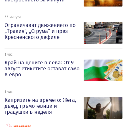
55 минути
Ограничават движението по
„Тракия“, „Струма“ и през
Кресненското дефиле
1 час
Край на цените в лева: От 9
август етикетите остават само
в евро
1 час
Капризите на времето: Жега,
дъжд, гръмотевици и
градушки в неделя