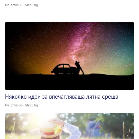
MelomanBG - Sled5.bg
Няколко идеи за впечатляваща лятна среща
MelomanBG - Sled5.bg