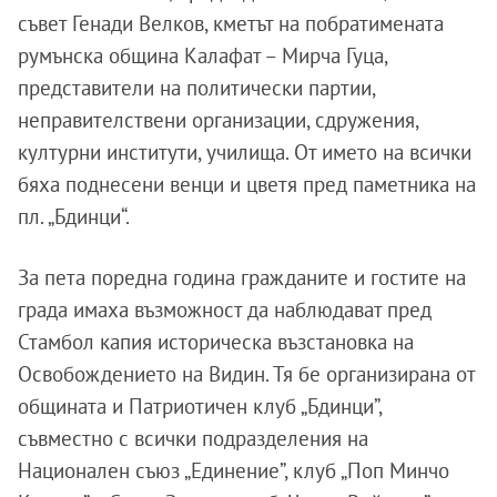
съвет Генади Велков, кметът на побратимената
румънска община Калафат – Мирча Гуца,
представители на политически партии,
неправителствени организации, сдружения,
културни институти, училища. От името на всички
бяха поднесени венци и цветя пред паметника на
пл. „Бдинци“.
За пета поредна година гражданите и гостите на
града имаха възможност да наблюдават
пред
Стамбол капия историческа възстановка на
Освобождението на Видин. Тя бе организирана от
общината и Патриотичен клуб „Бдинци”,
съвместно с всички подразделения на
Национален съюз „Единение”, клуб „Поп Минчо