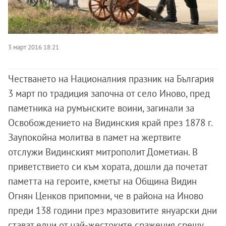
3 март 2016 18:21
Честването на Националния празник на България
3 март по традиция започна от село Иново, пред
паметника на румънските воини, загинали за
Освобождението на Видинския край през 1878 г.
Заупокойна молитва в памет на жертвите
отслужи Видинският митрополит Дометиан. В
приветствието си към хората, дошли да почетат
паметта на героите, кметът на Община Видин
Огнян Ценков припомни, че в района на Иново
преди 138 години през мразовитите януарски дни
стават едни от най-жестоките сражения срещу