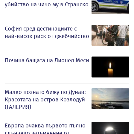
убийство на чичо му в Странско
София сред дестинациите с
най-висок риск от джебчийство
Почина бащата на Лионел Меси
Малко познато бижу по Дунав:
Красотата на остров Козлодуй
(ГАЛЕРИЯ)
Европа очаква първото пълно
слънчево затъмнение от