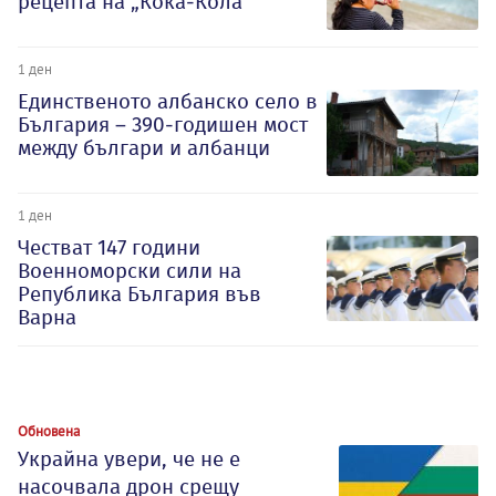
рецепта на „Кока-Кола“
1 ден
Единственото албанско село в
България – 390-годишен мост
между българи и албанци
1 ден
Честват 147 години
Военноморски сили на
Република България във
Варна
Обновена
Украйна увери, че не е
насочвала дрон срещу