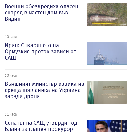
Военни обезвредиха опасен
снаряд в частен дом във
Видин
10 часа
Иран: Отварянето на
Ормузкия проток зависи от
САЩ
10 часа
Външният министър извика на
среща посланика на Украйна
заради дрона
11 часа
Сенатът на САЩ утвърди Тод
Бланч за главен прокурор