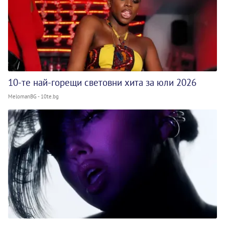
10-те най-горещи световни хита за юли 2026
MelomanBG - 10te.bg