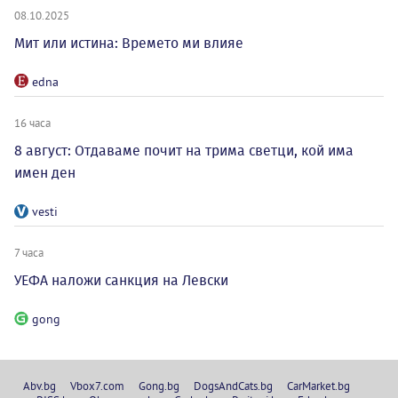
08.10.2025
Мит или истина: Времето ми влияе
edna
16 часа
8 август: Отдаваме почит на трима светци, кой има
имен ден
vesti
7 часа
УЕФА наложи санкция на Левски
gong
Abv.bg
Vbox7.com
Gong.bg
DogsAndCats.bg
CarMarket.bg