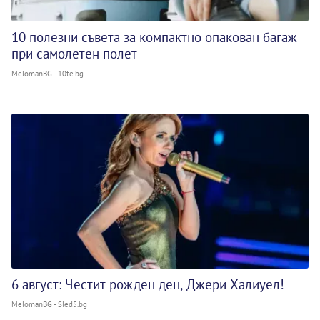
10 полезни съвета за компактно опакован багаж
при самолетен полет
MelomanBG - 10te.bg
6 август: Честит рожден ден, Джери Халиуел!
MelomanBG - Sled5.bg