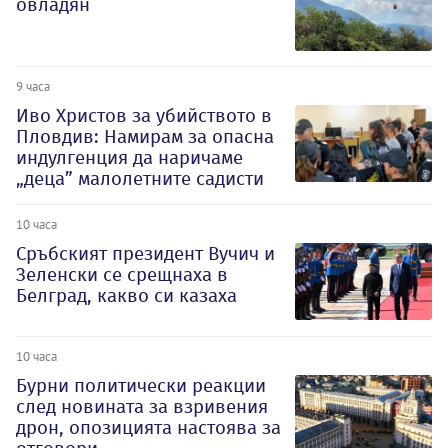
овладян
9 часа
Иво Христов за убийството в
Пловдив: Намирам за опасна
индулгенция да наричаме
„деца” малолетните садисти
10 часа
Сръбският президент Вучич и
Зеленски се срещнаха в
Белград, какво си казаха
10 часа
Бурни политически реакции
след новината за взривения
дрон, опозицията настоява за