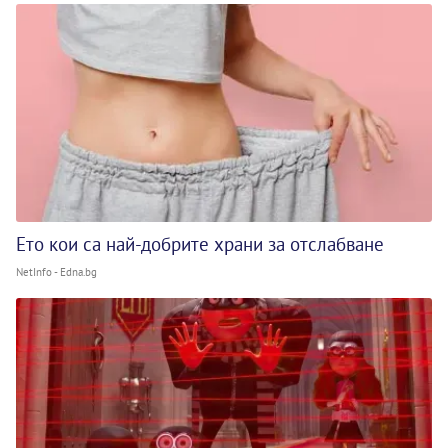
Ето кои са най-добрите храни за отслабване
NetInfo - Edna.bg