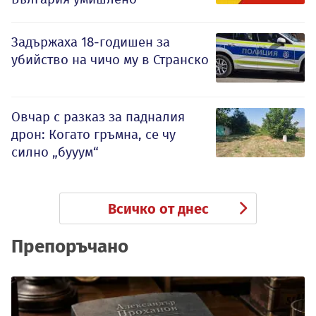
Задържаха 18-годишен за
убийство на чичо му в Странско
Овчар с разказ за падналия
дрон: Когато гръмна, се чу
силно „бууум“
Всичко от днес
Препоръчано