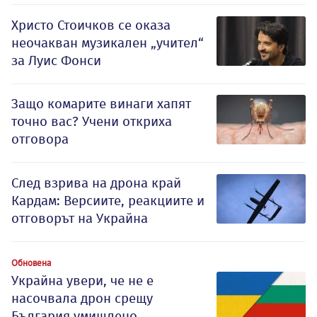
Христо Стоичков се оказа
неочакван музикален „учител“
за Луис Фонси
Защо комарите винаги хапят
точно вас? Учени откриха
отговора
След взрива на дрона край
Кардам: Версиите, реакциите и
отговорът на Украйна
Обновена
Украйна увери, че не е
насочвала дрон срещу
България умишлено