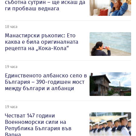
съботна сутрин – ще искаш да
ги пробваш веднага
18 часа
Манастирски ръкопис: Ето
каква е била оригиналната
рецепта на „Кока-Кола“
19 часа
Единственото албанско село в
България – 390-годишен мост
между българи и албанци
19 часа
Честват 147 години
Военноморски сили на
Република България във
Варна