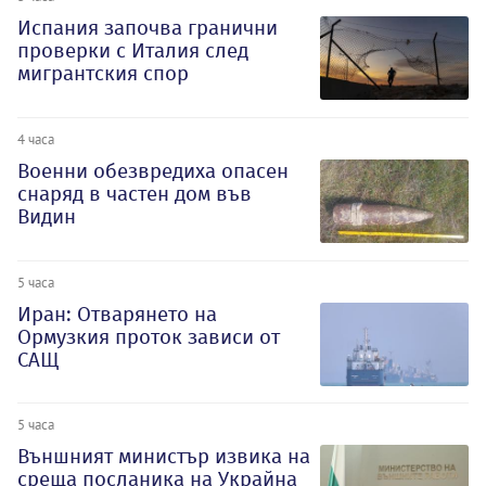
Испания започва гранични
проверки с Италия след
мигрантския спор
4 часа
Военни обезвредиха опасен
снаряд в частен дом във
Видин
5 часа
Иран: Отварянето на
Ормузкия проток зависи от
САЩ
5 часа
Външният министър извика на
среща посланика на Украйна