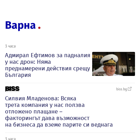
Варна
3 часа
Адмирал Ефтимов за падналия
у нас дрон: Няма
преднамерени действия срещу
България
biss.bg
Силвия Младенова: Всяка
трета компания у нас ползва
отложено плащане –
факторингът дава възможност
на бизнеса да вземе парите си веднага
3 часа