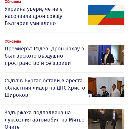
Обновена
Украйна увери, че не е
насочвала дрон срещу
България умишлено
Обновена
Премиерът Радев: Дрон нахлу в
българското въздушно
пространство и се взриви
Съдът в Бургас остави в ареста
областния лидер на ДПС Христо
Широков
Задържаха подпалвача на
луксозния автомобил на Митьо
Очите