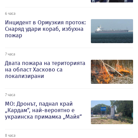
6 часа
Инцидент в Ормузкия проток:
Снаряд удари кораб, избухна
пожар
7 часа
Двата пожара на територията
на област Хасково са
локализирани
7 часа
МО: Дронът, паднал край
„Кардам“, най-вероятно е
украинска примамка „Майя“
8 часа