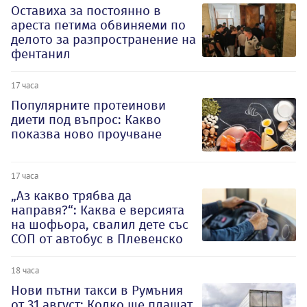
Оставиха за постоянно в
ареста петима обвиняеми по
делото за разпространение на
фентанил
17 часа
Популярните протеинови
диети под въпрос: Какво
показва ново проучване
17 часа
„Аз какво трябва да
направя?“: Каква е версията
на шофьора, свалил дете със
СОП от автобус в Плевенско
18 часа
Нови пътни такси в Румъния
от 31 август: Колко ще плащат