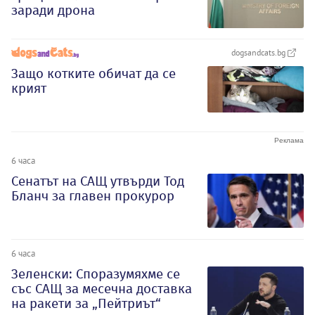
заради дрона
dogsandcats.bg
Защо котките обичат да се
крият
6 часа
Сенатът на САЩ утвърди Тод
Бланч за главен прокурор
6 часа
Зеленски: Споразумяхме се
със САЩ за месечна доставка
на ракети за „Пейтриът“