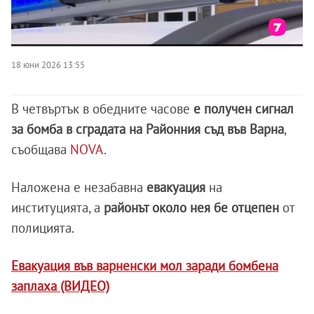
18 юни 2026 13:55
В четвъртък в обедните часове
е получен сигнал
за бомба в сградата на Районния съд във Варна
,
съобщава
NOVA
.
Наложена е незабавна
евакуация
на
институцията, а
районът около нея бе отцепен
от
полицията.
Евакуация във варненски мол заради бомбена
заплаха (ВИДЕО)