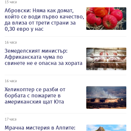
15 часа
Абровски: Няма как домат,
който се води първо качество,
да влиза от трети страни за
0,30 евро у нас
16 часа
Земеделският министър:
Африканската чума по
свинете не е опасна за хората
16 часа
Хеликоптер се разби от
борбата с пожарите в
американския щат Юта
17 часа
Мрачна мистерия в Алпите: