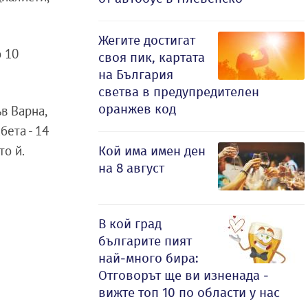
Жегите достигат
о 10
своя пик, картата
на България
светва в предупредителен
оранжев код
в Варна,
бета - 14
то й.
Кой има имен ден
на 8 август
В кой град
българите пият
най-много бира:
Отговорът ще ви изненада -
вижте топ 10 по области у нас