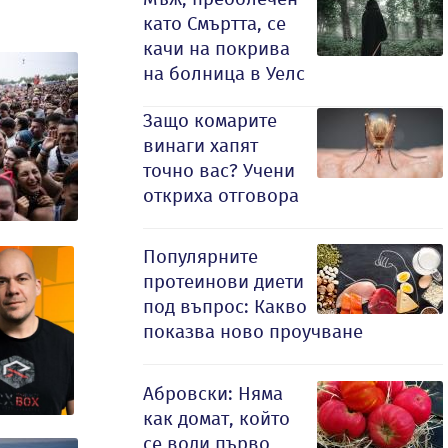
като Смъртта, се
качи на покрива
на болница в Уелс
Защо комарите
винаги хапят
точно вас? Учени
откриха отговора
Популярните
протеинови диети
под въпрос: Какво
показва ново проучване
Абровски: Няма
как домат, който
се води първо