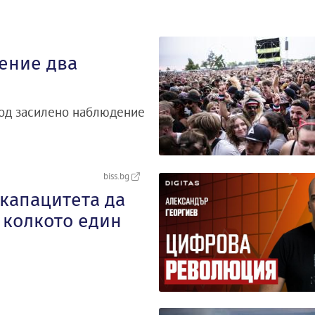
ение два
под засилено наблюдение
biss.bg
капацитета да
 колкото един