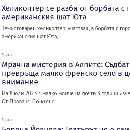
Хеликоптер се разби от борбата с 
американския щат Юта
Тежкотоварен хеликоптер, участващ в борбата с гор
американския щат Юта, ...
3 часа
Мрачна мистерия в Алпите: Съдбат
превръща малко френско село в ц
внимание
На 8 юли 2023 г. малко момче на почти 3 години изче
От-Прованс. По-късно ...
3 часа
Боряна Йовчева: Театърът не е сам