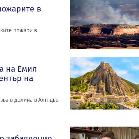
пожарите в
ските пожари в
а на Емил
ентър на
зва в долина в Алп-дьо-
о забавление,