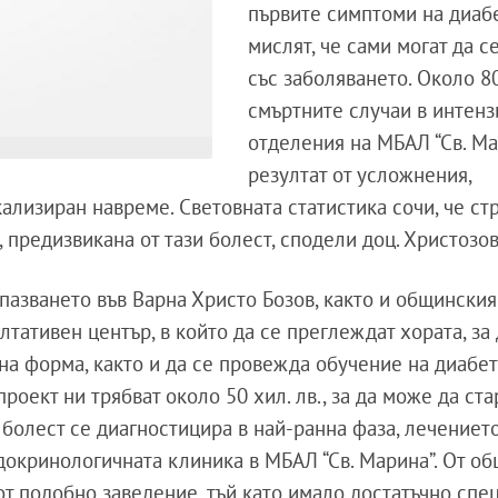
първите симптоми на диаб
мислят, че сами могат да с
със заболяването. Около 80
смъртните случаи в интен
отделения на МБАЛ “Св. Ма
резултат от усложнения,
кализиран навреме. Световната статистика сочи, че ст
, предизвикана от тази болест, сподели доц. Христозов
азването във Варна Христо Бозов, както и общинския 
лтативен център, в който да се преглеждат хората, за 
на форма, както и да се провежда обучение на диабет
роект ни трябват около 50 хил. лв., за да може да ст
и болест се диагностицира в най-ранна фаза, лечението
докринологичната клиника в МБАЛ “Св. Марина”. От о
от подобно заведение, тъй като имало достатъчно спе