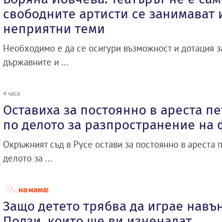
свободните артисти се занимават и
неприятни теми
Необходимо е да се осигури възможност и дотация 
държавните и ...
4 часа
Оставиха за постоянно в ареста п
по делото за разпространение на
Окръжният съд в Русе остави за постоянно в ареста 
делото за ...
Защо детето трябва да играе навън
Ползи, които ще ви изненадат