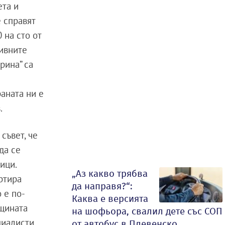
ета и
е справят
 на сто от
зивните
рина” са
раната ни е
.
съвет, че
да се
ици.
„Аз какво трябва
артира
да направя?“:
 е по-
Каква е версията
бщината
на шофьора, свалил дете със СОП
циалисти,
от автобус в Плевенско