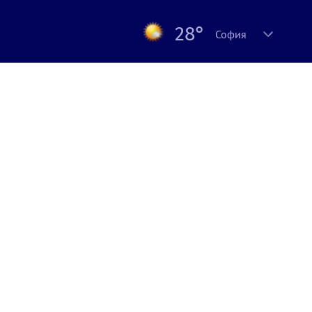
28°
София