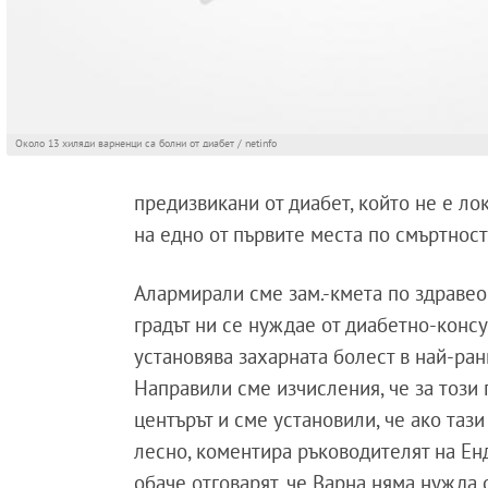
Около 13 хиляди варненци са болни от диабет / netinfo
предизвикани от диабет, който не е ло
на едно от първите места по смъртност
Алармирали сме зам.-кмета по здравеоп
градът ни се нуждае от диабетно-консу
установява захарната болест в най-ран
Направили сме изчисления, че за този п
центърът и сме установили, че ако таз
лесно, коментира ръководителят на Ен
обаче отговарят, че Варна няма нужда 