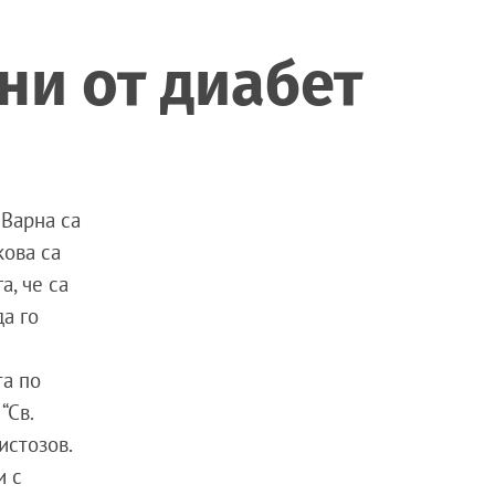
ни от диабет
 Варна са
кова са
а, че са
да го
та по
“Св.
истозов.
и с