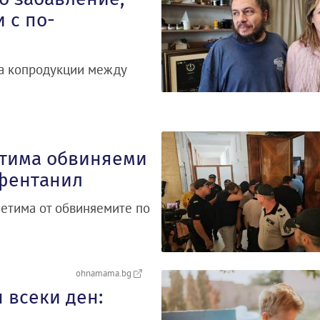
 с по-
за копродукции между
етима обвиняеми
 фентанил
петима от обвиняемите по
ohnamama.bg
 всеки ден: