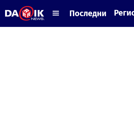
Реги
Последни