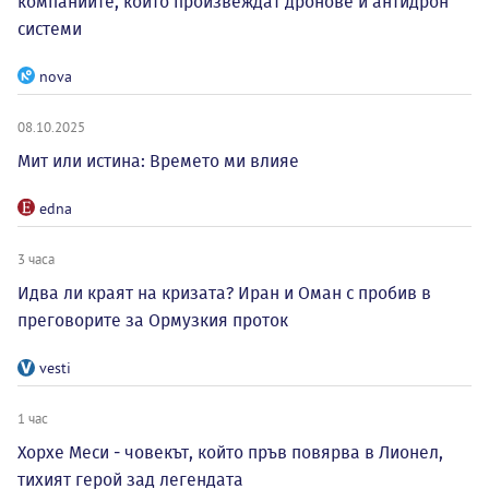
компаниите, които произвеждат дронове и антидрон
системи
nova
08.10.2025
Мит или истина: Времето ми влияе
edna
3 часа
Идва ли краят на кризата? Иран и Оман с пробив в
преговорите за Ормузкия проток
vesti
1 час
Хорхе Меси - човекът, който пръв повярва в Лионел,
тихият герой зад легендата