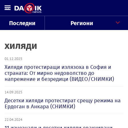
Последни
Региони
хиляди
01.12.2025
Хиляди протестиращи излязоха в София и
страната: От мирно недоволство до
напрежение и безредици (ВИДЕО/СНИМКИ)
14.09.2025
Десетки хиляди протестират срещу режима на
Ердоган в Анкара (СНИМКИ)
22.04.2024
11 изчезнали и десетки хиляди евакуирани