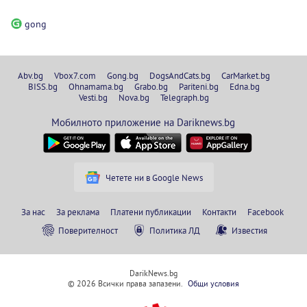
gong
Abv.bg
Vbox7.com
Gong.bg
DogsAndCats.bg
CarMarket.bg
BISS.bg
Ohnamama.bg
Grabo.bg
Pariteni.bg
Edna.bg
Vesti.bg
Nova.bg
Telegraph.bg
Мобилното приложение на Dariknews.bg
Четете ни в Google News
За нас
За реклама
Платени публикации
Контакти
Facebook
Поверителност
Политика ЛД
Известия
DarikNews.bg
© 2026 Всички права запазени.
Общи условия