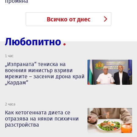
промяна
Всичко от днес
Любопитно
1 час
„Изпраната“ тениска на
военния министър взриви
мрежите – засенчи дрона край
„Кардам“
2 часа
Как кетогенната диета се
отразява на някои психични
разстройства