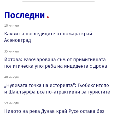
Последни
10 минути
Какви са последиците от пожара край
Асеновград
35 минути
Йотова: Разочарована съм от примитивната
политическа употреба на инцидента с дрона
48 минути
„Нулевата точка на историята“: Гьобеклитепе
и Шанлъурфа все по-атрактивни за туристите
59 минути
Нивото на река Дунав край Русе остава без