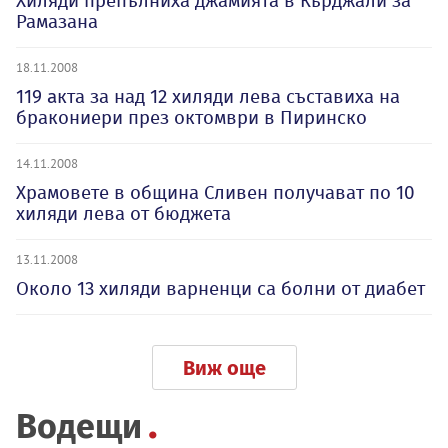
Хиляди препълниха джамията в Кърджали за
Рамазана
18.11.2008
119 aкта за над 12 хиляди лева съставиха на
бракониери през октомври в Пиринско
14.11.2008
Храмовете в община Сливен получават по 10
хиляди лева от бюджета
13.11.2008
Около 13 хиляди варненци са болни от диабет
Виж още
Водещи