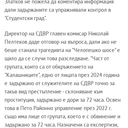
Златков не пожела да коментира информация
дали задържаните са упражнявали контрол в
"Студентски град".
Директор на СДВР главен комисар Николай
Пелтеков даде отговор на въпроса, дали ако не
беше станала трагедията на "Челопешко шосе" е
щяло да се случи това разследване. "Част от
групата, които са от обкръжението на
"Калашниците", едно от лицата през 2024 година
е задържано от служителите на СДВР точно за
такъв вид престъпление - склоняване към
проституция, задържано е дори за 72 часа. Освен
това в Пето Районно управление през 2022 г.
също има лице от групата, което е с обвинение и
задържано за 72 часа. Назначени са експертизи,