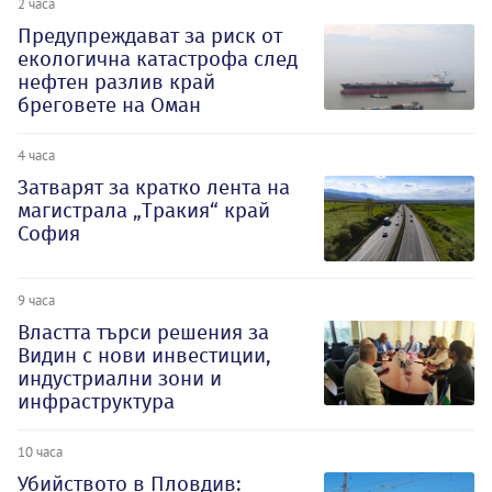
2 часа
Предупреждават за риск от
екологична катастрофа след
нефтен разлив край
бреговете на Оман
4 часа
Затварят за кратко лента на
магистрала „Тракия“ край
София
9 часа
Властта търси решения за
Видин с нови инвестиции,
индустриални зони и
инфраструктура
10 часа
Убийството в Пловдив: