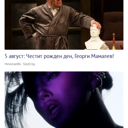
5 август: Честит рожден ден, Георги Мамалев!
MelomanBG - Sled5.bg