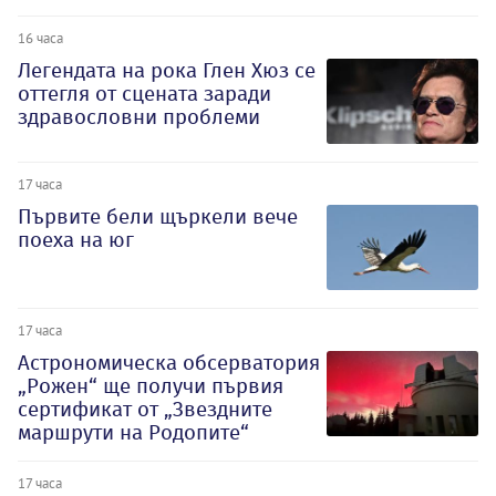
16 часа
Легендата на рока Глен Хюз се
оттегля от сцената заради
здравословни проблеми
17 часа
Първите бели щъркели вече
поеха на юг
17 часа
Астрономическа обсерватория
„Рожен“ ще получи първия
сертификат от „Звездните
маршрути на Родопите“
17 часа