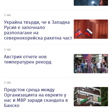
1 час
Украйна твърди, че в Западна
Русия е започнало
разполагане на
севернокорейска ракетна част
1 час
Австрия отчете нов
температурен рекорд
1 час
Предстои среща между
Организацията на евреите у
нас и МВР заради скандала в
Банско