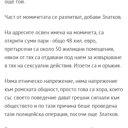
още той.
Част от момичетата се разпитват, добави Златков.
На адресите освен имена на момичета, са
открити суми пари - общо 48 хил. евро,
претърсени са около 50 жилищни помещения,
някои от тях са отдавани под наем за извършване
в тях на сексуални действия. Иззети са и оръжия.
Няма етническо напрежение, няма напрежение
към ромската общност, просто това са хора, които
със своето поведение дават грешни сигнали към
обществото и по тази причина беше проведена
тази полицейска операция, посочи още Златков.