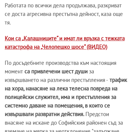
Работата по всички дела продължава, разкриват
се доста агресивна престъпна дейност, каза още
тя.
Кои са „Калашниците“ и имат ли връзка с тежката
катастрофа на „Челопешко шосе“ (ВИДЕО)
По досъдебните производства към настоящия
момент
са привлечени шест души
за
извършването на различни престъпления -
трафик
на хора, нанасяне на лека телесна повреда на
полицейски служител, има и престъпления за
системно даване на помещения, в които се
извършвали развратни действия.
Предстои
внасяне на искане до Софийския районен съд за
вземане на мярка за неотклонение "задържане