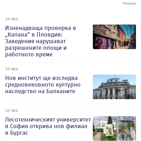
16 часа
Изненадваща проверка в
„Капана“ в Пловдив:
Заведения нарушават
разрешените площи и
работното време
16 часа
Нов институт ще изследва
средновековното културно
наследство на Балканите
16 часа
Лесотехническият университет
в София открива нов филиал
в Бургас