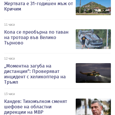
Жертвата е 31-годишен мъж от
Кричим
11 часа
Кола се преобърна по таван
на тротоар във Велико
Търново
12 часа
„Моментна загуба на
дистанция“: Проверяват
инцидент с хеликоптера на
Тръмп
13 часа
Кандев: Тихомълком сменят
шефове на областни
дирекции на МВР