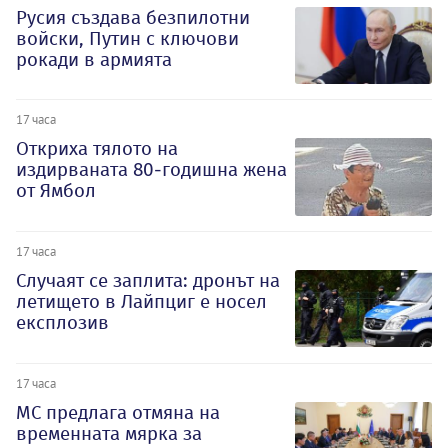
Русия създава безпилотни
войски, Путин с ключови
рокади в армията
17 часа
Откриха тялото на
издирваната 80-годишна жена
от Ямбол
17 часа
Случаят се заплита: дронът на
летището в Лайпциг е носел
експлозив
17 часа
МС предлага отмяна на
временната мярка за