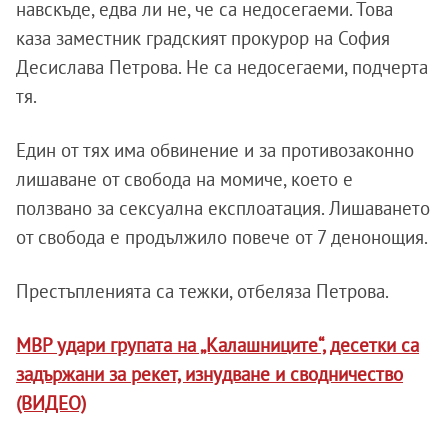
навскъде, едва ли не, че са недосегаеми. Това
каза заместник градският прокурор на София
Десислава Петрова. Не са недосегаеми, подчерта
тя.
Един от тях има обвинение и за противозаконно
лишаване от свобода на момиче, което е
ползвано за сексуална експлоатация. Лишаването
от свобода е продължило повече от 7 денонощия.
Престъпленията са тежки, отбеляза Петрова.
МВР удари групата на „Калашниците“, десетки са
задържани за рекет, изнудване и сводничество
(ВИДЕО)