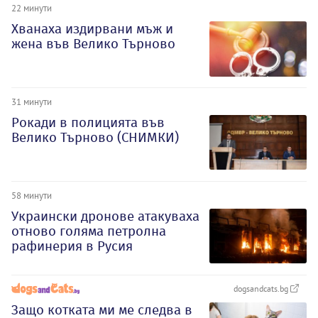
22 минути
Хванаха издирвани мъж и
жена във Велико Търново
31 минути
Рокади в полицията във
Велико Търново (СНИМКИ)
58 минути
Украински дронове атакуваха
отново голяма петролна
рафинерия в Русия
dogsandcats.bg
Защо котката ми ме следва в