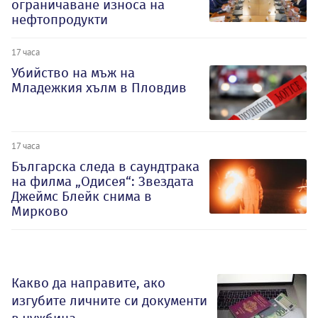
ограничаване износа на
нефтопродукти
17 часа
Убийство на мъж на
Младежкия хълм в Пловдив
17 часа
Българска следа в саундтрака
на филма „Одисея“: Звездата
Джеймс Блейк снима в
Мирково
Какво да направите, ако
изгубите личните си документи