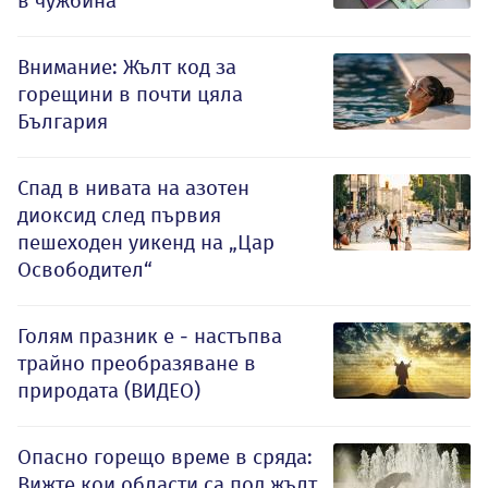
в чужбина
Внимание: Жълт код за
горещини в почти цяла
България
Спад в нивата на азотен
диоксид след първия
пешеходен уикенд на „Цар
Освободител“
Голям празник е - настъпва
трайно преобразяване в
природата (ВИДЕО)
Опасно горещо време в сряда:
Вижте кои области са под жълт