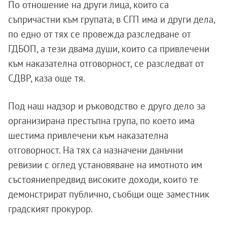
По отношение на други лица, които са
съпричастни към групата, в СГП има и други дела,
по едно от тях се провежда разследване от
ГДБОП, а тези двама души, които са привлечени
към наказателна отговорност, се разследват от
СДВР, каза още тя.
Под наш надзор и ръководство е друго дело за
организирана престъпна група, по което има
шестима привлечени към наказателна
отговорност. На тях са назначени данъчни
ревизии с оглед установяване на имотното им
състояниепредвид високите доходи, които те
демонстрират публично, съобщи още заместник
градският прокурор.