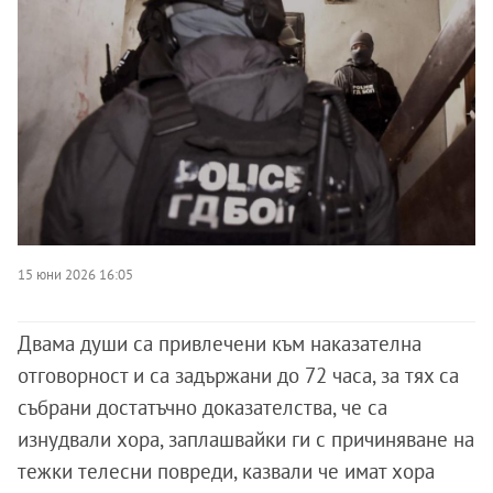
15 юни 2026 16:05
Двама души са привлечени към наказателна
отговорност и са задържани до 72 часа, за тях са
събрани достатъчно доказателства, че са
изнудвали хора, заплашвайки ги с причиняване на
тежки телесни повреди, казвали че имат хора