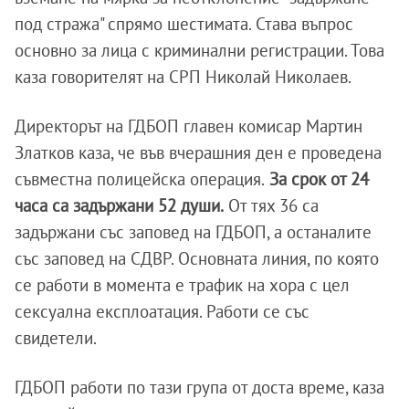
под стража" спрямо шестимата. Става въпрос
основно за лица с криминални регистрации. Това
каза говорителят на СРП Николай Николаев.
Директорът на ГДБОП главен комисар Мартин
Златков каза, че във вчерашния ден е проведена
съвместна полицейска операция.
За срок от 24
часа са задържани 52 души.
От тях 36 са
задържани със заповед на ГДБОП, а останалите
със заповед на СДВР. Основната линия, по която
се работи в момента е трафик на хора с цел
сексуална експлоатация. Работи се със
свидетели.
ГДБОП работи по тази група от доста време, каза