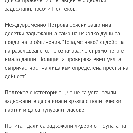
дни са проведени спецакциите с десетки
задържани, посочи Пелтеков.
Междувременно Петрова обясни защо има
десетки задържани, а само на няколко души са
повдигнати обвинения. "Това, че някой съдейства
на разследването, не означава, че спрямо него е
имало данни. Полицията проверява евентуална
съпричастност на лица към определена престъпна
дейност".
Пелтеков е категоричен, че не са установили
задържаните да са имали връзка с политически
партии и да са купували гласове.
Попитан дали са задържани лидери от групата на