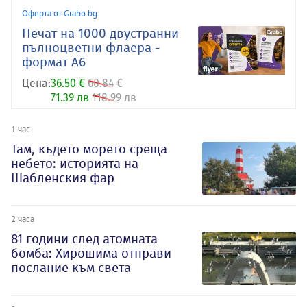
Оферта от Grabo.bg
Печат на 1000 двустранни
пълноцветни флаера -
формат А6
Цена:
36.50 €
60.84 €
71.39 лв
118.99 лв
1 час
Там, където морето среща
небето: историята на
Шабленския фар
2 часа
81 години след атомната
бомба: Хирошима отправи
послание към света