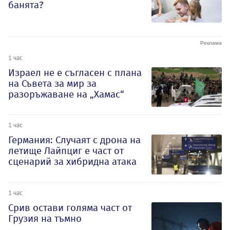
банята?
1 час
Израел не е съгласен с плана
на Съвета за мир за
разоръжаване на „Хамас“
1 час
Германия: Случаят с дрона на
летище Лайпциг е част от
сценарий за хибридна атака
1 час
Срив остави голяма част от
Грузия на тъмно