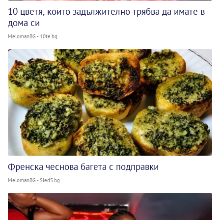
10 цветя, които задължително трябва да имате в
дома си
MelomanBG - 10te.bg
Френска чеснова багета с подправки
MelomanBG - Sled5.bg