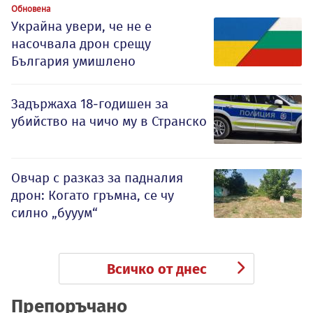
Обновена
Украйна увери, че не е
насочвала дрон срещу
България умишлено
Задържаха 18-годишен за
убийство на чичо му в Странско
Овчар с разказ за падналия
дрон: Когато гръмна, се чу
силно „бууум“
Всичко от днес
Препоръчано