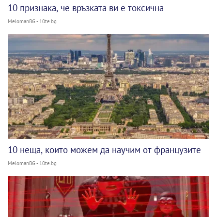
10 признака, че връзката ви е токсична
MelomanBG - 10te.bg
10 неща, които можем да научим от французите
MelomanBG - 10te.bg