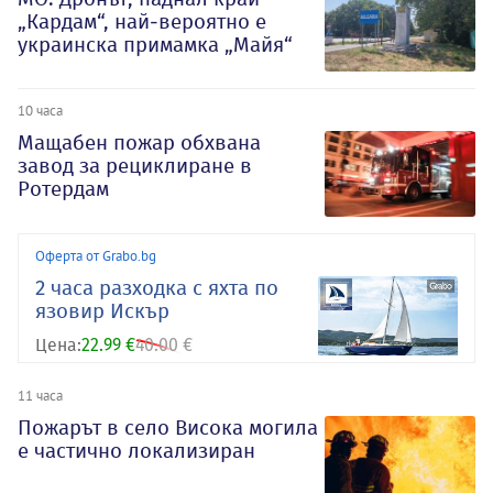
„Кардам“, най-вероятно е
украинска примамка „Майя“
10 часа
Мащабен пожар обхвана
завод за рециклиране в
Ротердам
Оферта от Grabo.bg
2 часа разходка с яхта по
язовир Искър
Цена:
22.99 €
40.00 €
11 часа
Пожарът в село Висока могила
е частично локализиран