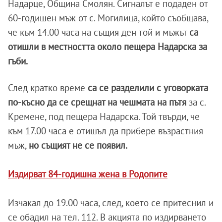
Надарце, Община Смолян. Сигналът е подаден от
60-годишен мъж от с. Могилица, който съобщава,
че към 14.00 часа на същия ден той и мъжът
са
отишли в местността около пещера Надарска за
гъби.
След кратко време
са се разделили с уговорката
по-късно да се срещнат на чешмата на пътя
за с.
Кремене, под пещера Надарска. Той твърди, че
към 17.00 часа е отишъл да прибере възрастния
мъж,
но същият не се появил.
Издирват 84-годишна жена в Родопите
Изчакал до 19.00 часа, след, което се притеснил и
се обадил на тел. 112. В акцията по издирването