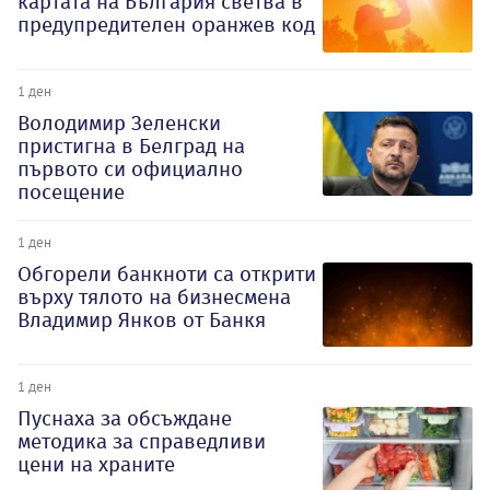
картата на България светва в
предупредителен оранжев код
1 ден
Володимир Зеленски
пристигна в Белград на
първото си официално
посещение
1 ден
Обгорели банкноти са открити
върху тялото на бизнесмена
Владимир Янков от Банкя
1 ден
Пуснаха за обсъждане
методика за справедливи
цени на храните