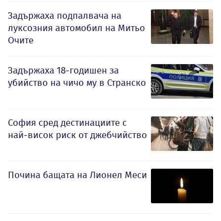
Задържаха подпалвача на
луксозния автомобил на Митьо
Очите
Задържаха 18-годишен за
убийство на чичо му в Странско
София сред дестинациите с
най-висок риск от джебчийство
Почина бащата на Лионел Меси