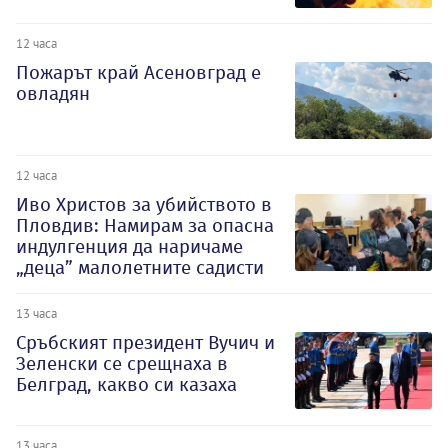
12 часа
Пожарът край Асеновград е
овладян
12 часа
Иво Христов за убийството в
Пловдив: Намирам за опасна
индулгенция да наричаме
„деца” малолетните садисти
13 часа
Сръбският президент Вучич и
Зеленски се срещнаха в
Белград, какво си казаха
13 часа