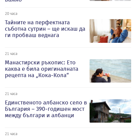
20 часа
Тайните на перфектната
съботна сутрин – ще искаш да
ги пробваш веднага
21 часа
Манастирски ръкопис: Ето
каква е била оригиналната
рецепта на „Кока-Кола“
21 часа
Единственото албанско село в
България – 390-годишен мост
между българи и албанци
21 часа