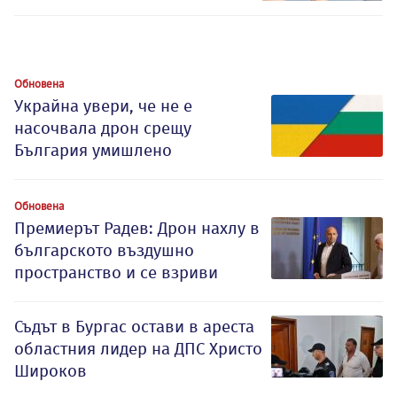
Обновена
Украйна увери, че не е
насочвала дрон срещу
България умишлено
Обновена
Премиерът Радев: Дрон нахлу в
българското въздушно
пространство и се взриви
Съдът в Бургас остави в ареста
областния лидер на ДПС Христо
Широков