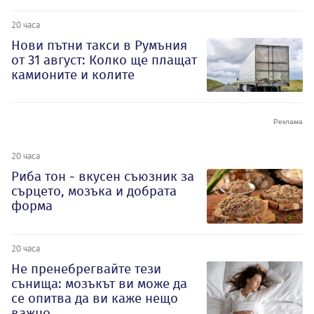
20 часа
Нови пътни такси в Румъния
от 31 август: Колко ще плащат
камионите и колите
20 часа
Риба тон - вкусен съюзник за
сърцето, мозъка и добрата
форма
20 часа
Не пренебрегвайте тези
сънища: мозъкът ви може да
се опитва да ви каже нещо
важно