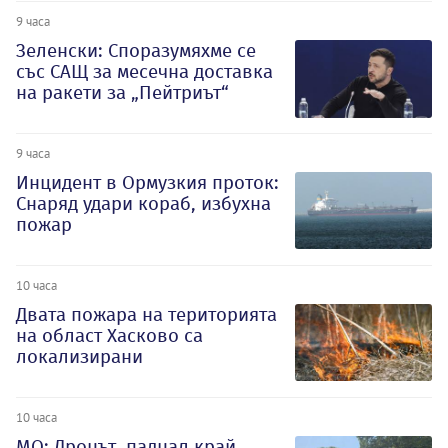
9 часа
Зеленски: Споразумяхме се
със САЩ за месечна доставка
на ракети за „Пейтриът“
9 часа
Инцидент в Ормузкия проток:
Снаряд удари кораб, избухна
пожар
10 часа
Двата пожара на територията
на област Хасково са
локализирани
10 часа
МО: Дронът, паднал край