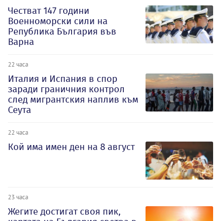
Честват 147 години
Военноморски сили на
Република България във
Варна
22 часа
Италия и Испания в спор
заради граничния контрол
след мигрантския наплив към
Сеута
22 часа
Кой има имен ден на 8 август
23 часа
Жегите достигат своя пик,