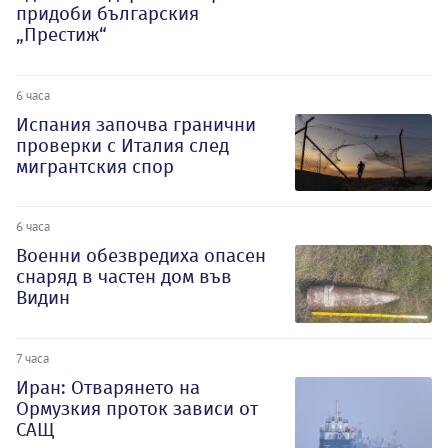
придоби българския
„Престиж“
6 часа
Испания започва гранични
проверки с Италия след
мигрантския спор
6 часа
Военни обезвредиха опасен
снаряд в частен дом във
Видин
7 часа
Иран: Отварянето на
Ормузкия проток зависи от
САЩ