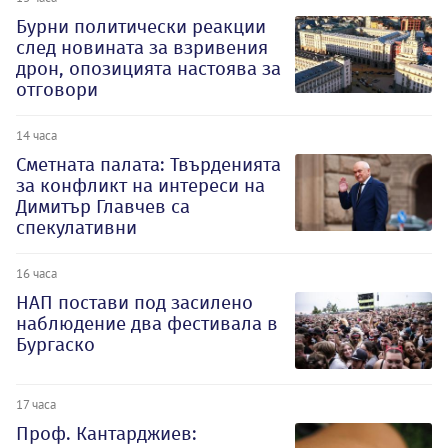
Бурни политически реакции
след новината за взривения
дрон, опозицията настоява за
отговори
14 часа
Сметната палата: Твърденията
за конфликт на интереси на
Димитър Главчев са
спекулативни
16 часа
НАП постави под засилено
наблюдение два фестивала в
Бургаско
17 часа
Проф. Кантарджиев: