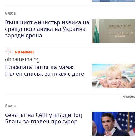
8 часа
Външният министър извика на
среща посланика на Украйна
заради дрона
ohnamama.bg
Плажната чанта на мама:
Пълен списък за плаж с дете
8 часа
Сенатът на САЩ утвърди Тод
Бланч за главен прокурор