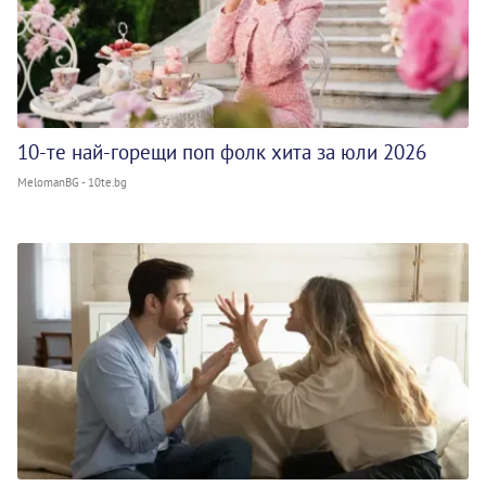
10-те най-горещи поп фолк хита за юли 2026
MelomanBG - 10te.bg