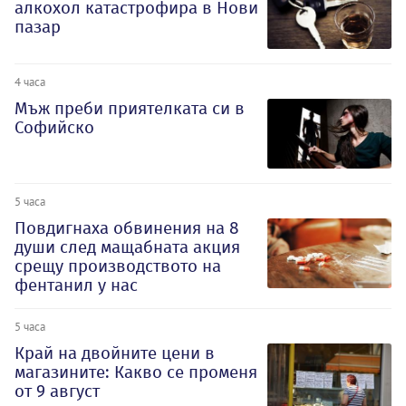
алкохол катастрофира в Нови
пазар
4 часа
Мъж преби приятелката си в
Софийско
5 часа
Повдигнаха обвинения на 8
души след мащабната акция
срещу производството на
фентанил у нас
5 часа
Край на двойните цени в
магазините: Какво се променя
от 9 август