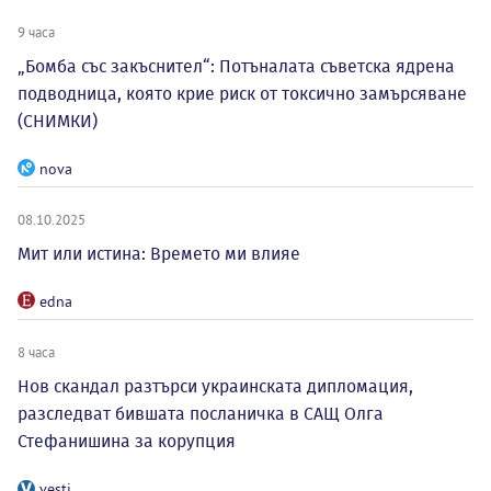
9 часа
„Бомба със закъснител“: Потъналата съветска ядрена
подводница, която крие риск от токсично замърсяване
(СНИМКИ)
nova
08.10.2025
Мит или истина: Времето ми влияе
edna
8 часа
Нов скандал разтърси украинската дипломация,
разследват бившата посланичка в САЩ Олга
Стефанишина за корупция
vesti