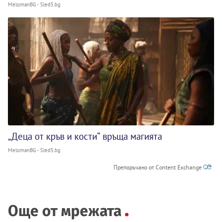
MelomanBG - Sled5.bg
„Деца от кръв и кости“ връща магията
MelomanBG - Sled5.bg
Препоръчано от Content Exchange
Още от мрежата