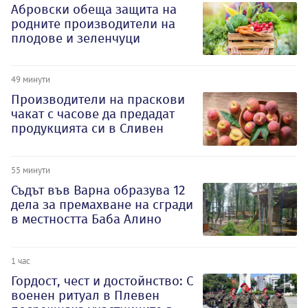
Абровски обеща защита на
родните производители на
плодове и зеленчуци
49 минути
Производители на праскови
чакат с часове да предадат
продукцията си в Сливен
55 минути
Съдът във Варна образува 12
дела за премахване на сгради
в местността Баба Алино
1 час
Гордост, чест и достойнство: С
военен ритуал в Плевен