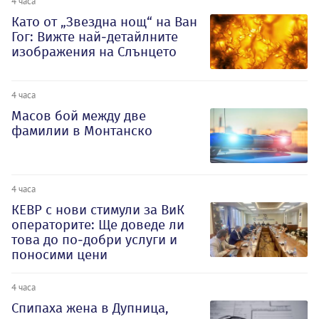
4 часа
Като от „Звездна нощ“ на Ван
Гог: Вижте най-детайлните
изображения на Слънцето
4 часа
Масов бой между две
фамилии в Монтанско
4 часа
КЕВР с нови стимули за ВиК
операторите: Ще доведе ли
това до по-добри услуги и
поносими цени
4 часа
Спипаха жена в Дупница,