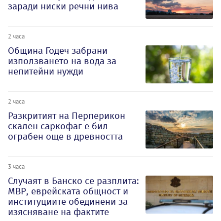
заради ниски речни нива
2 часа
Община Годеч забрани
използването на вода за
непитейни нужди
2 часа
Разкритият на Перперикон
скален саркофаг е бил
ограбен още в древността
3 часа
Случаят в Банско се разплита:
МВР, еврейската общност и
институциите обединени за
изясняване на фактите