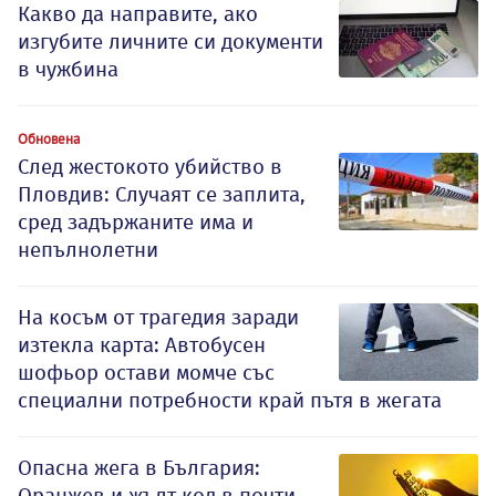
Какво да направите, ако
изгубите личните си документи
в чужбина
Обновена
След жестокото убийство в
Пловдив: Случаят се заплита,
сред задържаните има и
непълнолетни
На косъм от трагедия заради
изтекла карта: Автобусен
шофьор остави момче със
специални потребности край пътя в жегата
Опасна жега в България:
Оранжев и жълт код в почти