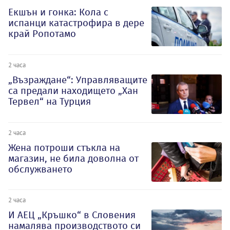
Екшън и гонка: Кола с
испанци катастрофира в дере
край Ропотамо
2 часа
„Възраждане“: Управляващите
са предали находището „Хан
Тервел“ на Турция
2 часа
Жена потроши стъкла на
магазин, не била доволна от
обслужването
2 часа
И АЕЦ „Кръшко“ в Словения
намалява производството си