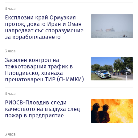
3 часа
Експлозии край Ормузкия
проток, докато Иран и Оман
напредват със споразумение
за корабоплаването
3 часа
Засилен контрол на
тежкотоварния трафик в
Пловдивско, хванаха
пренатоварен ТИР (СНИМКИ)
3 часа
РИОСВ-Пловдив следи
качеството на въздуха след
пожар в предприятие
3 часа