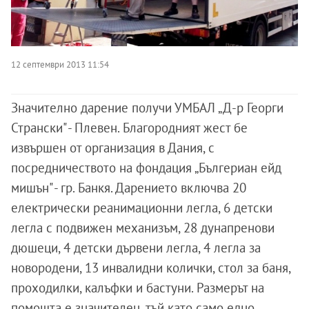
12 септември 2013 11:54
Значително дарение получи УМБАЛ „Д-р Георги
Странски" - Плевен. Благородният жест бе
извършен от организация в Дания, с
посредничеството на фондация „Бългериан ейд
мишън" - гр. Банкя. Дарението включва 20
електрически реанимационни легла, 6 детски
легла с подвижен механизъм, 28 дунапренови
дюшеци, 4 детски дървени легла, 4 легла за
новородени, 13 инвалидни колички, стол за баня,
проходилки, калъфки и бастуни. Размерът на
помощта е значителен, тъй като само едно