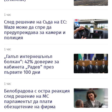
1 час
След решение на Съда на ЕС:
Waze може да спре да
предупреждава за камери и
полиция
1 час
„Галъп интернешънъл
болкан“: 42% доверие за
кабинета „Радев“ през
първите 100 дни
1 час
Белобрадова с остра реакция
след решение на МС
парламентът да плати
обезщетение на фирма