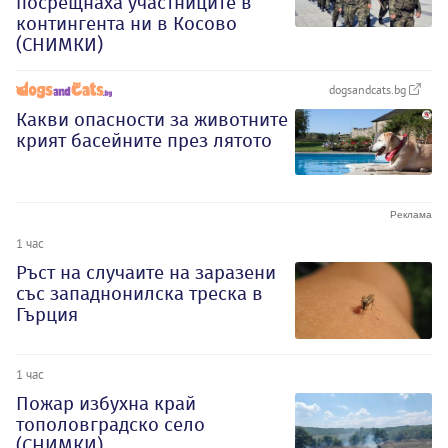
посрещнаха участниците в
контингента ни в Косово
(СНИМКИ)
dogsandcats.bg
Какви опасности за животните
крият басейните през лятото
1 час
Ръст на случаите на заразени
със западнонилска треска в
Гърция
1 час
Пожар избухна край
тополовградско село
(СНИМКИ)