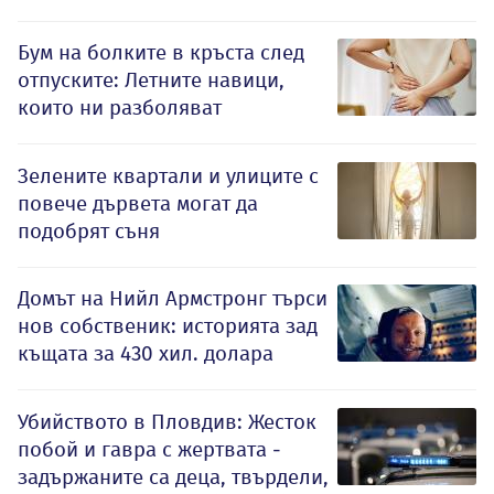
Бум на болките в кръста след
отпуските: Летните навици,
които ни разболяват
Зелените квартали и улиците с
повече дървета могат да
подобрят съня
Домът на Нийл Армстронг търси
нов собственик: историята зад
къщата за 430 хил. долара
Убийството в Пловдив: Жесток
побой и гавра с жертвата -
задържаните са деца, твърдели,