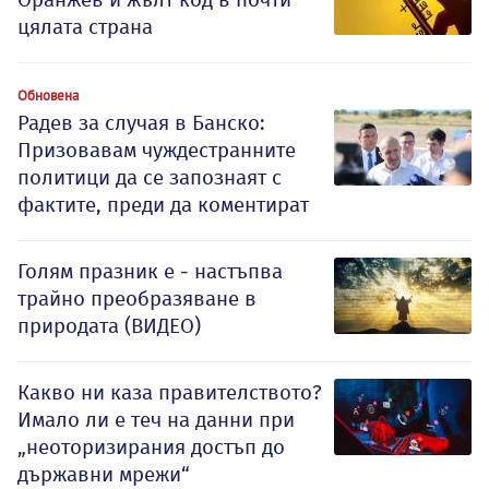
цялата страна
Обновена
Радев за случая в Банско:
Призовавам чуждестранните
политици да се запознаят с
фактите, преди да коментират
Голям празник е - настъпва
трайно преобразяване в
природата (ВИДЕО)
Какво ни каза правителството?
Имало ли е теч на данни при
„неоторизирания достъп до
държавни мрежи“