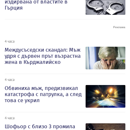
издирвана от властите в
Гърция
4 часа
Междусъседски скандал: Мъж
удря с дървен прът възрастна
жена в Кърджалийско
4 часа
Обвиниха мъж, предизвикал
катастрофа с патрулка, а след
това се укрил
4 часа
Шофьор с близо 3 промила