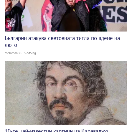
Българин атакува световната титла по ядене на
люто
MelomanBG - Sled5.bg
10-те най-известни картини на Караваджо