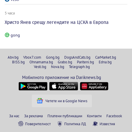
5 часа
Христо Янев срещу легендите на ЦСКА в Европа
gong
Abv.bg
Vbox7.com
Gong.bg
DogsAndCats.bg
CarMarket.bg
BISS.bg
Ohnamama.bg
Grabo.bg
Pariteni.bg
Edna.bg
Vesti.bg
Nova.bg
Telegraph.bg
Мобилното приложение на Dariknews.bg
Четете ни в Google News
За нас
За реклама
Платени публикации
Контакти
Facebook
Поверителност
Политика ЛД
Известия