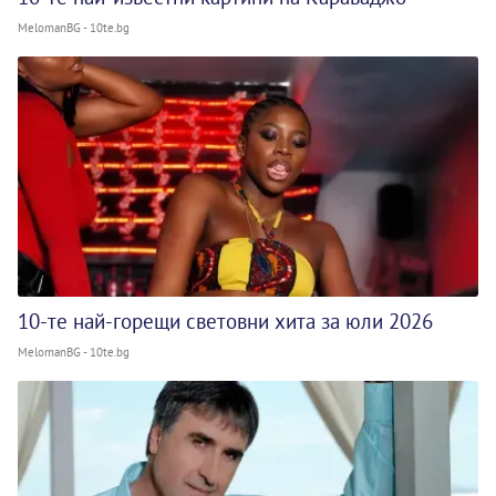
MelomanBG - 10te.bg
10-те най-горещи световни хита за юли 2026
MelomanBG - 10te.bg