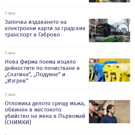
5 часа
Започва издаването на
електронни карти за градския
транспорт в Габрово
5 часа
Нова фирма поема изцяло
дейностите по почистване в
„Слатина“, „Подуяне“ и
„Изгрев“
5 часа
Отложиха делото срещу мъжа,
обвинен в жестокото
убийство на жена в Първомай
(СНИМКИ)