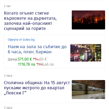
1 час
Когато огънят стигне
върховете на дърветата,
започва най-опасният
сценарий за горите
Оферта от Grabo.bg
Наем на зала за събитие до
6 часа, плюс барман
Цена:
571.00 €
714.00 €
1116.78 лв
1396.46 лв
2 часа
Столична община: На 15 август
пускаме метрото до квартал
„Левски Г“
2 часа