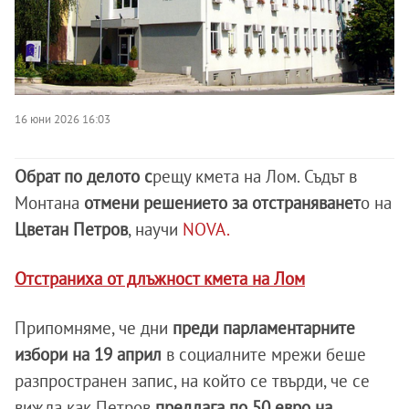
16 юни 2026 16:03
Обрат по делото с
рещу кмета на Лом. Съдът в
Монтана
отмени решението за отстраняванет
о на
Цветан Петров
, научи
NOVA.
Отстраниха от длъжност кмета на Лом
Припомняме, че дни
преди парламентарните
избори на 19 април
в социалните мрежи беше
разпространен запис, на който се твърди, че се
вижда как Петров
предлага по 50 евро на