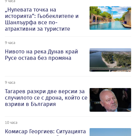
9 часа
„Нулевата точка на
историята“: Гьобеклитепе и
Шанлъурфа все по-
атрактивни за туристите
9 часа
Нивото на река Дунав край
Русе остава без промяна
9 часа
Тагарев разкри две версии за
случилото се с дрона, който се
взриви в България
10 часа
Комисар Георгиев: Ситуацията