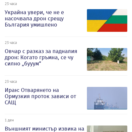
23 часа
Украйна увери, че не е
насочвала дрон срещу
България умишлено
23 часа
Овчар с разказ за падналия
дрон: Когато гръмна, се чу
силно „бууум“
23 часа
Иран: Отварянето на
Ормузкия проток зависи от
САЩ
1 ден
Външният министър извика на