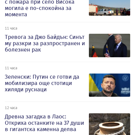
с пожара при село Висока
могила е по-спокойна за
момента
11 часа
Тревога за Джо Байдън: Синът
му разкри за разпространен и
болезнен рак
11 часа
Зеленски: Путин се готви да
мобилизира още стотици
хиляди руснаци
12 часа
Древна загадка в Лаос:
Откриха останките на 37 души
в гигантска каменна делва