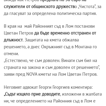
служители от общинското дружеств
о „Чистота“, за
да гласуват за определена политическа партия.
В края на май Районният съд в Лом постанови
Цветан Петров
да бъде временно отстранен от
длъжност
. Защитата на кмета обжалва
решението, а днес Окръжният съд в Монтана го
отмени.
„Естествено, че съм доволен. Винаги съм бил на
страната на закона и съм доволен от решението“,
заяви пред NOVA кметът на Лом Цветан Петров.
Неговият адвокат Георги Георгиев коментира:
„Съдът изцяло прие доводите
, изложени в жалбата
ни, че определението на Районния съд в Лом е