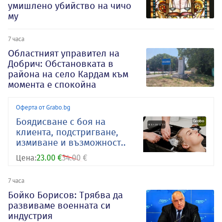
умишлено убийство на чичо
му
7 часа
Oбластният управител на
Добрич: Обстановката в
района на село Кардам към
момента е спокойна
Оферта от Grabo.bg
Боядисване с боя на
клиента, подстригване,
измиване и възможност..
Цена:
23.00 €
34.00 €
7 часа
Бойко Борисов: Трябва да
развиваме военната си
индустрия