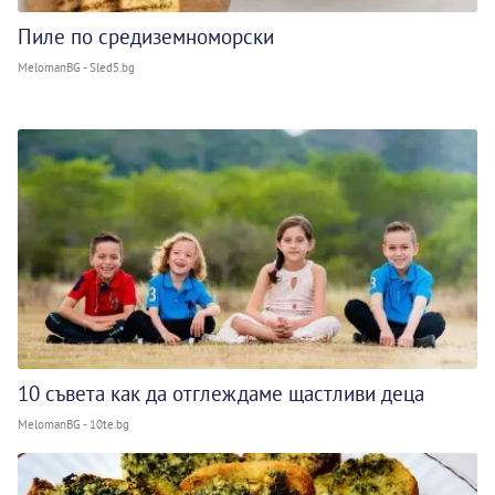
Пиле по средиземноморски
MelomanBG - Sled5.bg
10 съвета как да отглеждаме щастливи деца
MelomanBG - 10te.bg