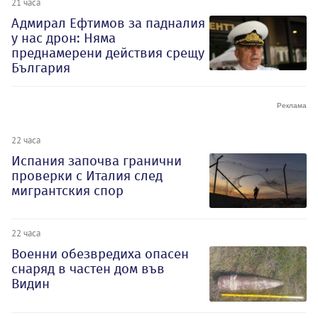
21 часа
Адмирал Ефтимов за падналия
у нас дрон: Няма
преднамерени действия срещу
България
22 часа
Испания започва гранични
проверки с Италия след
мигрантския спор
22 часа
Военни обезвредиха опасен
снаряд в частен дом във
Видин