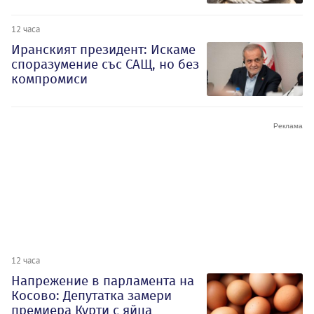
12 часа
Иранският президент: Искаме
споразумение със САЩ, но без
компромиси
12 часа
Напрежение в парламента на
Косово: Депутатка замери
премиера Курти с яйца