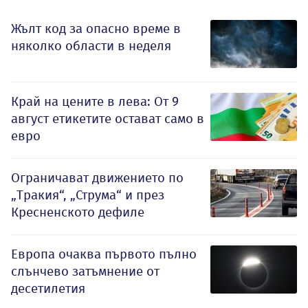
Жълт код за опасно време в
няколко области в неделя
Край на цените в лева: От 9
август етикетите остават само в
евро
Ограничават движението по
„Тракия“, „Струма“ и през
Кресненското дефиле
Европа очаква първото пълно
слънчево затъмнение от
десетилетия