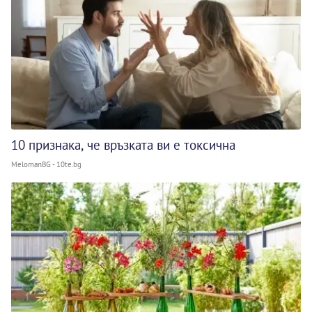
10 признака, че връзката ви е токсична
MelomanBG - 10te.bg