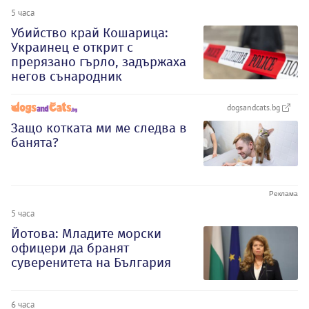
5 часа
Убийство край Кошарица:
Украинец е открит с
прерязано гърло, задържаха
негов сънародник
dogsandcats.bg
Защо котката ми ме следва в
банята?
5 часа
Йотова: Младите морски
офицери да бранят
суверенитета на България
6 часа