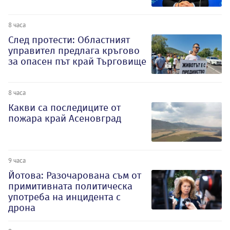
8 часа
След протести: Областният
управител предлага кръгово
за опасен път край Търговище
8 часа
Какви са последиците от
пожара край Асеновград
9 часа
Йотова: Разочарована съм от
примитивната политическа
употреба на инцидента с
дрона