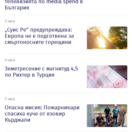
телевизията по media spend в
България
3 часа
„Суис Ре“ предупреждава:
Европа не е подготвена за
смъртоносните горещини
4 часа
Земетресение с магнитуд 4,5
по Рихтер в Турция
5 часа
Опасна мисия: Пожарникари
спасиха куче от язовир
Кърджали