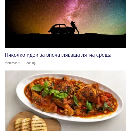
Няколко идеи за впечатляваща лятна среща
MelomanBG - Sled5.bg