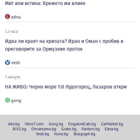
Мит или истина: Времето ми влияе
edna
12 часа
Идва ли краят на кризата? Иран и Оман с пробив в
преговорите за Ормузкия проток
vesti
7 минути
НА ЖИВО: Черно море 1:0 Лудогорец, Лазаров откри
gong
Abv.bg
Vbox7.com
Gong.bg
DogsAndCats.bg
CarMarket.bg
BISS.bg
Ohnamama.bg
Grabo.bg
Pariteni.bg
Edna.bg
Vesti.bg
Nova.bg
Telegraph.bg