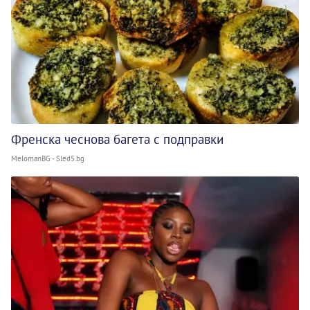
Френска чеснова багета с подправки
MelomanBG - Sled5.bg