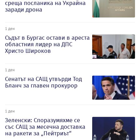
среща посланика на Украйна
заради дрона
1 ден
Съдът в Бургас остави в ареста
областния лидер на ДПС
Христо Широков
1 ден
Сенатът на САЩ утвърди Тод
Бланч за главен прокурор
1 ден
Зеленски: Споразумяхме се
със САЩ за месечна доставка
на ракети за „Пейтриът“