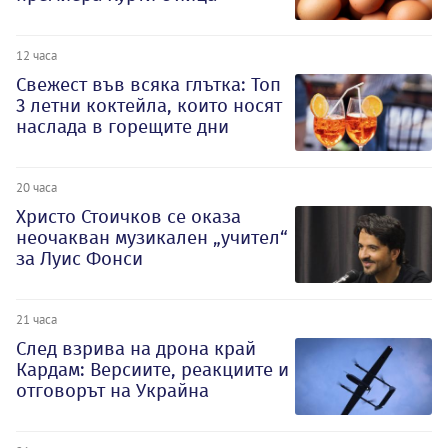
12 часа
Свежест във всяка глътка: Топ
3 летни коктейла, които носят
наслада в горещите дни
20 часа
Христо Стоичков се оказа
неочакван музикален „учител“
за Луис Фонси
21 часа
След взрива на дрона край
Кардам: Версиите, реакциите и
отговорът на Украйна