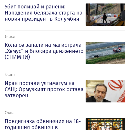
Убит полицай и ранени:
Нападения белязаха старта на
новия президент в Колумбия
6 часа
Кола се запали на магистрала
„Хемус“ и блокира движението
(СНИМКИ)
6 часа
Иран постави ултиматум на
САЩ: Ормузкият проток остава
затворен
7 часа
Повдигнаха обвинение на 18-
годишния обвинен в