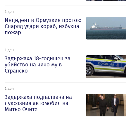
1 ден
Инцидент в Ормузкия проток:
Снаряд удари кораб, избухна
пожар
1 ден
Задържаха 18-годишен за
убийство на чичо му в
Странско
1 ден
Задържаха подпалвача на
луксозния автомобил на
Митьо Очите