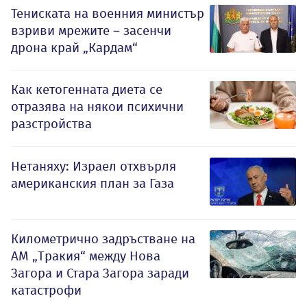
Тениската на военния министър
взриви мрежите – засенчи
дрона край „Кардам“
Как кетогенната диета се
отразява на някои психични
разстройства
Нетаняху: Израел отхвърля
американския план за Газа
Километрично задръстване на
АМ „Тракия“ между Нова
Загора и Стара Загора заради
катастрофи