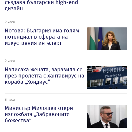
създава български high-end
дизайн
2 часа
Йотова: България има голям
потенциал в сферата на
изкуствения интелект
2 часа
Изписаха жената, заразила се
през пролетта с хантавирус на
кораба „Хондиус“
3 часа
Министър Милошев откри
изложбата „Забравените
божества“