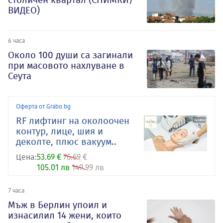
ВИДЕО)
6 часа
Около 100 души са загинали
при масовото нахлуване в
Сеута
Оферта от Grabo.bg
RF лифтинг на околоочен
контур, лице, шия и
деколте, плюс вакуум..
Цена:
53.69 €
76.69 €
105.01 лв
149.99 лв
7 часа
Мъж в Берлин упоил и
изнасилил 14 жени, които