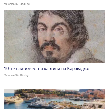
MelomanBG - Sled5.bg
10-те най-известни картини на Караваджо
MelomanBG - 10te.bg