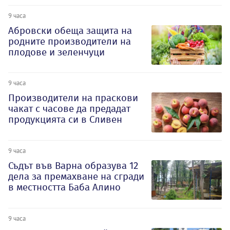
9 часа
Абровски обеща защита на
родните производители на
плодове и зеленчуци
9 часа
Производители на праскови
чакат с часове да предадат
продукцията си в Сливен
9 часа
Съдът във Варна образува 12
дела за премахване на сгради
в местността Баба Алино
9 часа