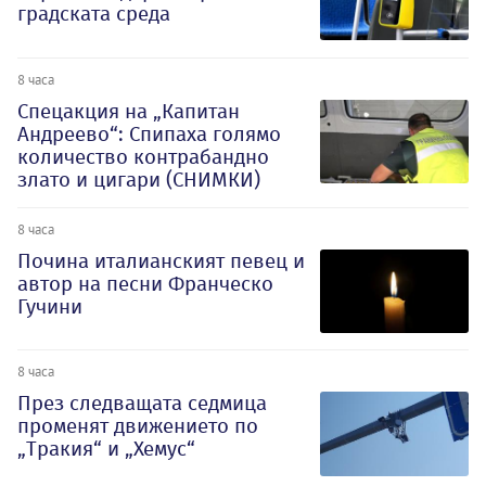
градската среда
8 часа
Спецакция на „Капитан
Андреево“: Спипаха голямо
количество контрабандно
злато и цигари (СНИМКИ)
8 часа
Почина италианският певец и
автор на песни Франческо
Гучини
8 часа
През следващата седмица
променят движението по
„Тракия“ и „Хемус“