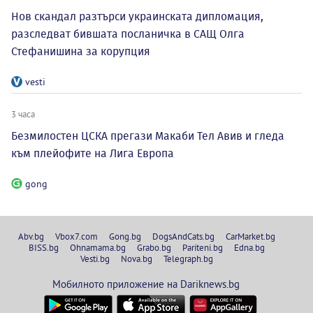
Нов скандал разтърси украинската дипломация,
разследват бившата посланичка в САЩ Олга
Стефанишина за корупция
vesti
3 часа
Безмилостен ЦСКА прегази Макаби Тел Авив и гледа
към плейофите на Лига Европа
gong
Abv.bg
Vbox7.com
Gong.bg
DogsAndCats.bg
CarMarket.bg
BISS.bg
Ohnamama.bg
Grabo.bg
Pariteni.bg
Edna.bg
Vesti.bg
Nova.bg
Telegraph.bg
Мобилното приложение на Dariknews.bg