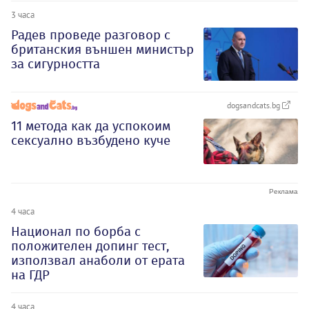
3 часа
Радев проведе разговор с
британския външен министър
за сигурността
dogsandcats.bg
11 метода как да успокоим
сексуално възбудено куче
4 часа
Национал по борба с
положителен допинг тест,
използвал анаболи от ерата
на ГДР
4 часа