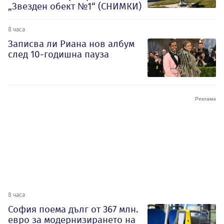
„Звезден обект №1“ (СНИМКИ)
8 часа
Записва ли Риана нов албум
след 10-годишна пауза
8 часа
София поема дълг от 367 млн.
евро за модернизирането на