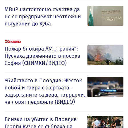
МВнР настоятелно съветва да
не се предприемат неотложни
пътувания до Куба
Обновена
Пожар блокира АМ „Тракия“:
Пуснаха движението в посока
София (СНИМКИ/ВИДЕО)
Убийството в Пловдив: Жесток
побой и гавра с жертвата -
задържаните са деца, твърдели,
че ловят педофили (ВИДЕО)
Близки на убития в Пловдив
Георги Кузев се събраха на