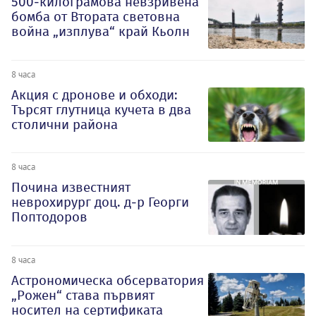
500-килограмова невзривена
бомба от Втората световна
война „изплува“ край Кьолн
8 часа
Акция с дронове и обходи:
Търсят глутница кучета в два
столични района
8 часа
Почина известният
неврохирург доц. д-р Георги
Поптодоров
8 часа
Астрономическа обсерватория
„Рожен“ става първият
носител на сертификата