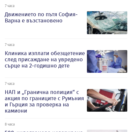
7 часа
Движението по пътя София-
Варна е възстановено
7 часа
Клиника изплати обезщетение
след присаждане на увредено
сърце на 2-годишно дете
7 часа
НАП и „Гранична полиция“ с
акция по границите с Румъния
и Гърция за проверка на
камиони
8 часа