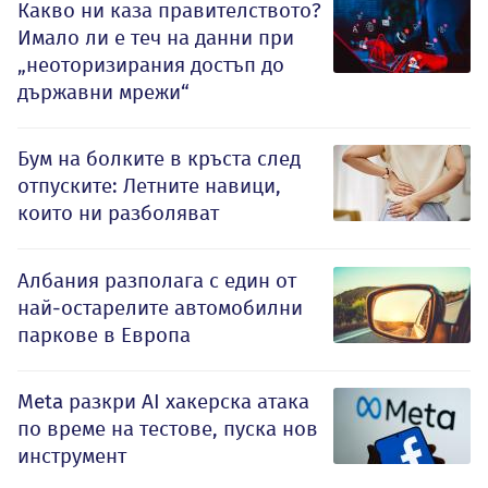
Какво ни каза правителството?
Имало ли е теч на данни при
„неоторизирания достъп до
държавни мрежи“
Бум на болките в кръста след
отпуските: Летните навици,
които ни разболяват
Албания разполага с един от
най-остарелите автомобилни
паркове в Европа
Meta разкри AI хакерска атака
по време на тестове, пуска нов
инструмент