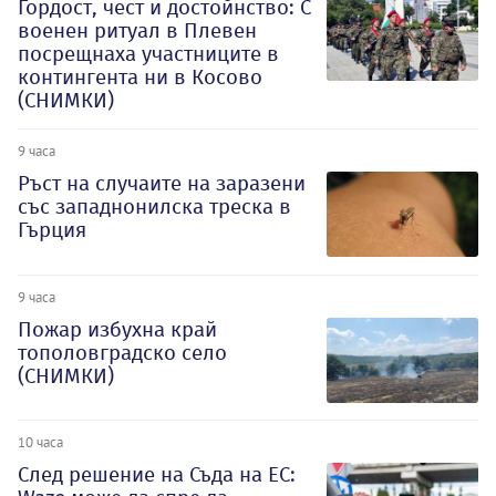
Гордост, чест и достойнство: С
военен ритуал в Плевен
посрещнаха участниците в
контингента ни в Косово
(СНИМКИ)
9 часа
Ръст на случаите на заразени
със западнонилска треска в
Гърция
9 часа
Пожар избухна край
тополовградско село
(СНИМКИ)
10 часа
След решение на Съда на ЕС: