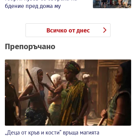
бдение пред дома му
Всичко от днес
Препоръчано
„Деца от кръв и кости“ връща магията