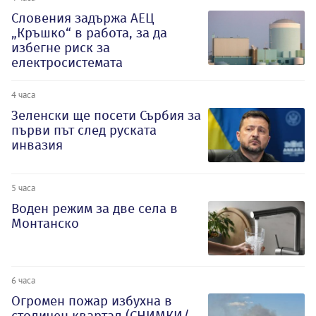
Словения задържа АЕЦ
„Кръшко“ в работа, за да
избегне риск за
електросистемата
4 часа
Зеленски ще посети Сърбия за
първи път след руската
инвазия
5 часа
Воден режим за две села в
Монтанско
6 часа
Огромен пожар избухна в
столичен квартал (СНИМКИ/