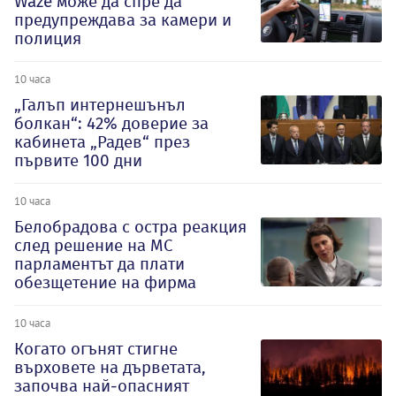
Waze може да спре да
предупреждава за камери и
полиция
10 часа
„Галъп интернешънъл
болкан“: 42% доверие за
кабинета „Радев“ през
първите 100 дни
10 часа
Белобрадова с остра реакция
след решение на МС
парламентът да плати
обезщетение на фирма
10 часа
Когато огънят стигне
върховете на дърветата,
започва най-опасният