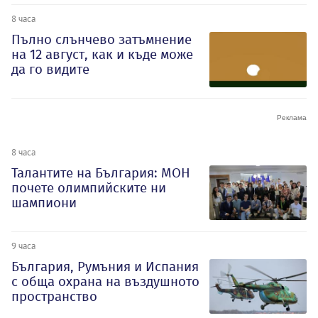
8 часа
Пълно слънчево затъмнение
на 12 август, как и къде може
да го видите
8 часа
Талантите на България: МОН
почете олимпийските ни
шампиони
9 часа
България, Румъния и Испания
с обща охрана на въздушното
пространство