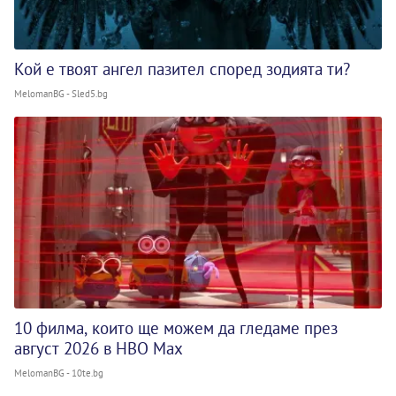
Кой е твоят ангел пазител според зодията ти?
MelomanBG - Sled5.bg
10 филма, които ще можем да гледаме през
август 2026 в HBO Max
MelomanBG - 10te.bg