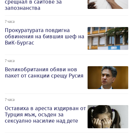
срещнал в сайтове за
запознанства
7 часа
Прокуратурата повдигна
обвинения на бившия шеф на
ВиК-Бургас
7 часа
Великобритания обяви нов
пакет от санкции срещу Русия
7 часа
Оставиха в ареста издирван от
Турция мъж, осъден за
сексуално насилие над дете