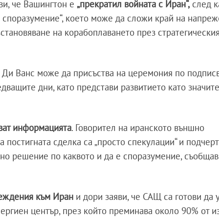
ви, че Вашингтон е
„прекратил войната с Иран“,
след к
о споразумение“, което може да сложи край на напре
зстановяване на корабоплаването през стратегически
 Ди Ванс може да присъства на церемония по подпис
дващите дни, като представи развитието като значит
ават информацията
. Говорител на иранското външно
а постигната сделка са „просто спекулации“ и подчерт
лно решение по каквото и да е споразумение, съобщав
еждения към Иран
и дори заяви, че САЩ са готови да 
нергиен център, през който преминава около 90% от и