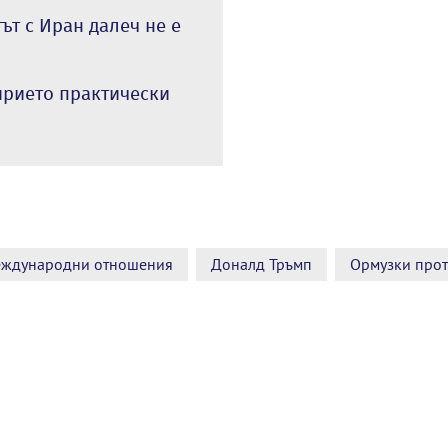
ът с Иран далеч не е
ирието практически
еждународни отношения
Доналд Тръмп
Ормузки про