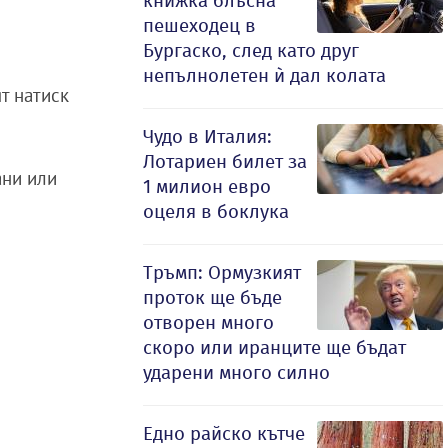
книжка блъсна
пешеходец в
Бургаско, след като друг
непълнолетен ѝ дал колата
т натиск
Чудо в Италия:
Лотариен билет за
ани или
1 милион евро
оцеля в боклука
Тръмп: Ормузкият
проток ще бъде
отворен много
скоро или иранците ще бъдат
ударени много силно
Едно райско кътче