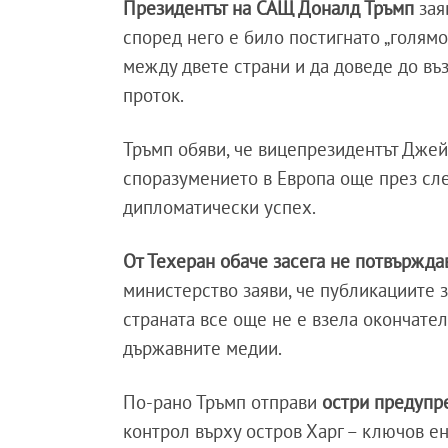
Президентът на САЩ Доналд Тръмп
зая
според него е било постигнато „голям
между двете страни и да доведе до въ
проток.
Тръмп обяви, че вицепрезидентът Джей
споразумението в Европа още през сле
дипломатически успех.
От Техеран обаче засега не потвържд
министерство заяви, че публикациите з
страната все още не е взела окончате
държавните медии.
По-рано Тръмп отправи
остри предупр
контрол върху остров Харг – ключов е