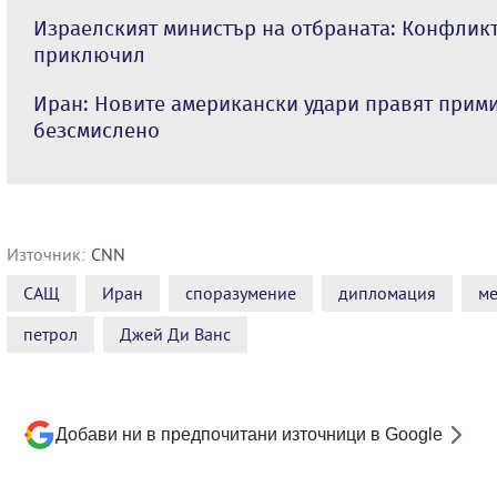
Израелският министър на отбраната: Конфликт
приключил
Иран: Новите американски удари правят прим
безсмислено
Източник:
CNN
САЩ
Иран
споразумение
дипломация
м
петрол
Джей Ди Ванс
Добави ни в предпочитани източници в Google