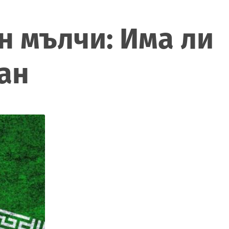
н мълчи: Има ли
ан