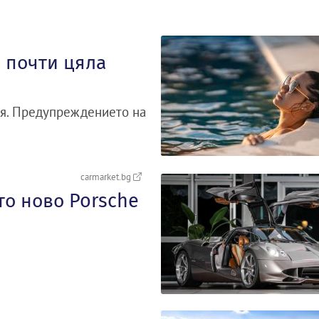
 почти цяла
рия. Предупреждението на
carmarket.bg
то ново Porsche