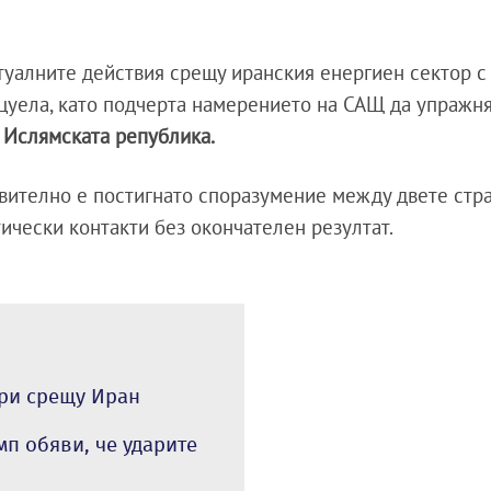
туалните действия срещу иранския енергиен сектор с
цуела, като подчерта намерението на САЩ да упражня
а Ислямската република.
твително е постигнато споразумение между двете стр
ически контакти без окончателен резултат.
ри срещу Иран
п обяви, че ударите