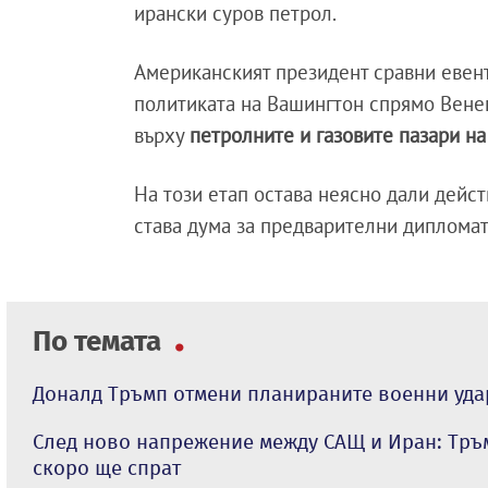
ирански суров петрол.
Американският президент сравни евен
политиката на Вашингтон спрямо Вене
върху
петролните и газовите пазари н
На този етап остава неясно дали дейс
става дума за предварителни дипломат
По темата
Доналд Тръмп отмени планираните военни уда
След ново напрежение между САЩ и Иран: Тръм
скоро ще спрат