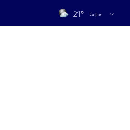
21°
София