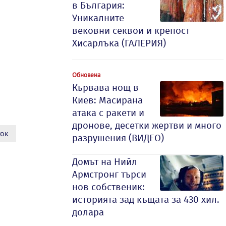
в България:
Уникалните
вековни секвои и крепост
Хисарлъка (ГАЛЕРИЯ)
Обновена
Кървава нощ в
Киев: Масирана
атака с ракети и
дронове, десетки жертви и много
ток
разрушения (ВИДЕО)
Домът на Нийл
Армстронг търси
нов собственик:
историята зад къщата за 430 хил.
долара