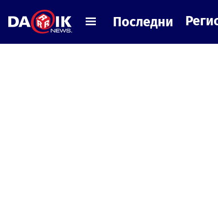
Реги
Последни