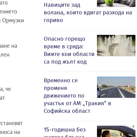
ато
Навиците зад
жението
волана, които вдигат разхода на
я Ормузки
гориво
Опасно горещо
ване на
време в сряда:
Вижте кои области
елен
са под жълт код
Временно се
променя
а, че
движението по
ат
участък от АМ „Тракия“ в
Софийска област
установят
15-годишна без
зноса на