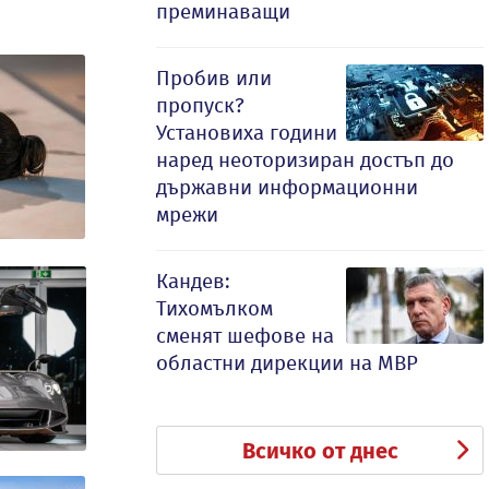
преминаващи
Пробив или
пропуск?
Установиха години
наред неоторизиран достъп до
държавни информационни
мрежи
Кандев:
Тихомълком
сменят шефове на
областни дирекции на МВР
Всичко от днес