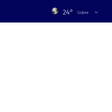
24°
София