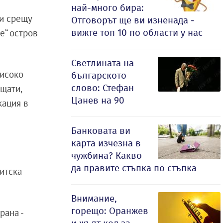
най-много бира:
ри срещу
Отговорът ще ви изненада -
вижте топ 10 по области у нас
е“ остров
Светлината на
високо
българското
слово: Стефан
 щати,
Цанев на 90
кация в
Банковата ви
карта изчезна в
чужбина? Какво
да правите стъпка по стъпка
дитска
Внимание,
горещо: Оранжев
рана -