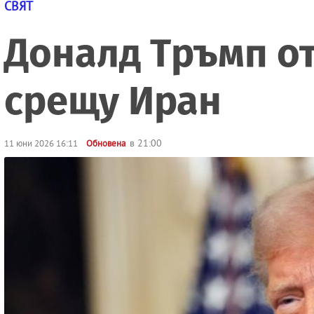
СВЯТ
Доналд Тръмп о
срещу Иран
в 21:00
11 юни 2026 16:11
Обновена