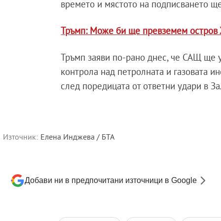
времето и мястото на подписването ще 
Тръмп: Може би ще превземем остров 
Тръмп заяви по-рано днес, че САЩ ще у
контрола над петролната и газовата ин
след поредицата от ответни удари в З
Източник:
Елена Инджева / БТА
Добави ни в предпочитани източници в Google