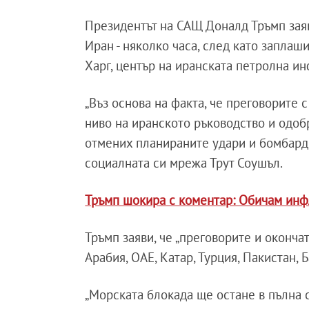
Президентът на САЩ Доналд Тръмп заяв
Иран - няколко часа, след като заплаш
Харг, център на иранската петролна ин
„Въз основа на факта, че преговорите
ниво на иранското ръководство и одоб
отмених планираните удари и бомбарди
социалната си мрежа Трут Соушъл.
Тръмп шокира с коментар: Обичам инф
Тръмп заяви, че „преговорите и оконча
Арабия, ОАЕ, Катар, Турция, Пакистан, 
„Морската блокада ще остане в пълна с