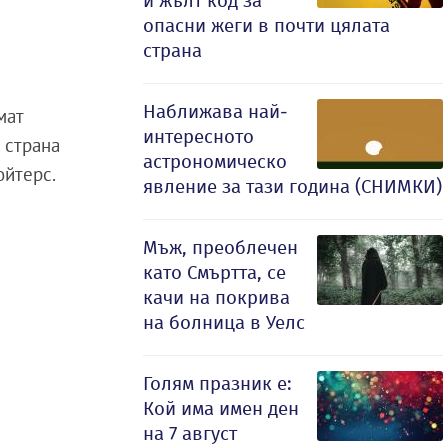
и жълт код за
опасни жеги в почти цялата
страна
Наближава най-
мат
интересното
 страна
астрономическо
ойтерс.
явление за тази година (СНИМКИ)
Мъж, преоблечен
като Смъртта, се
качи на покрива
на болница в Уелс
Голям празник е:
Кой има имен ден
на 7 август