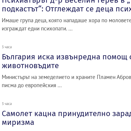
Психиатърът д-р Веселин Герев в 
подкастът“: Отглеждат се деца пси
Имаше група деца, която нападаше хора по моловете
изграждат едни психопати. ...
3 часа
България иска извънредна помощ о
животновъдите
Министърът на земеделието и храните Пламен Абро
писма до европейския ...
3 часа
Самолет кацна принудително зара
миризма