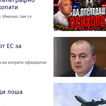
„Телеграфно
хопати
. Именно там се
т ЕС за
вски изпрати официални
ди лоша