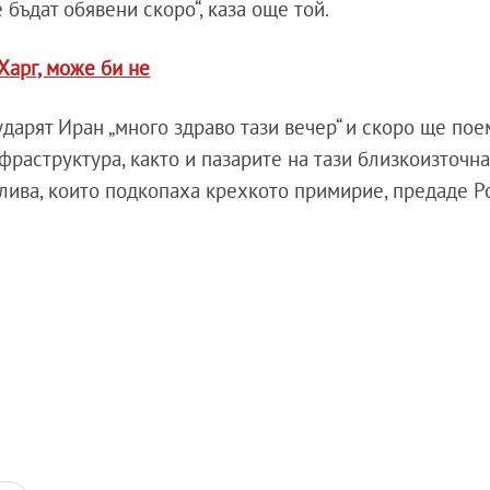
бъдат обявени скоро“, каза още той.
Харг, може би не
дарят Иран „много здраво тази вечер“ и скоро ще пое
фраструктура, както и пазарите на тази близкоизточна
алива, които подкопаха крехкото примирие, предаде Р