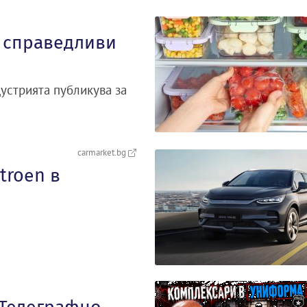
а справедливи
устрията публикува за
carmarket.bg
troеn в