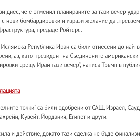
и днес, че е отменил планираните за тази вечер уда
и с нови бомбардировки и изрази желание да „превзем
фраструктура, предаде Ройтерс.
 с Ислямска Република Иран са били отнесени до най-
рени, аз, като президент на Съединените американски
ровки срещу Иран тази вечер“, написа Тръмп в публи
лацията
телните точки“ са били одобрени от САЩ, Израел, Сау
Бахрейн, Кувейт, Йордания, Египет и други.
ила и действие, докато тази сделка не бъде финализи