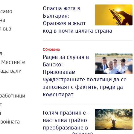
Опасна жега в
 само
България:
 на
Оранжев и жълт
я във
код в почти цялата страна
Обновена
л.
Радев за случая в
. Местните
Банско:
рада вали
Призовавам
чуждестранните политици да се
запознаят с фактите, преди да
коментират
 работници
т
Голям празник е -
т
настъпва трайно
 войната
преобразяване в