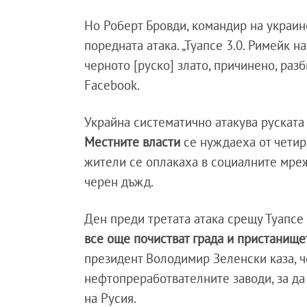
Но Роберт Бровди, командир на украинс
поредната атака. „Туапсе 3.0. Римейк 
черното [руско] злато, причинено, разб
Facebook.
Украйна систематично атакува руската
Местните власти
се нуждаеха от четир
жители се оплакаха в социалните мрежи
черен дъжд.
Ден преди третата атака срещу Туапсе
все още почистват града и пристанище
президент Володимир Зеленски каза, ч
нефтопреработвателните заводи, за да
на Русия.