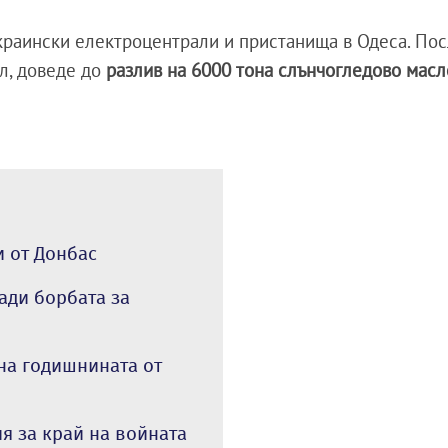
краински електроцентрали и пристанища в Одеса. По
л, доведе до
разлив на 6000 тона слънчогледово масл
и от Донбас
ади борбата за
 на годишнината от
ия за край на войната