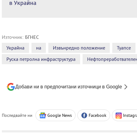
в Украйна
Източник:
БГНЕС
Украйна
на
Извънредно положение
Туапсе
Руска петролна инфраструктура
Нефтопреработвателе
Добави ни в предпочитани източници в Google
Последвайте ни
Google News
Facebook
Instag