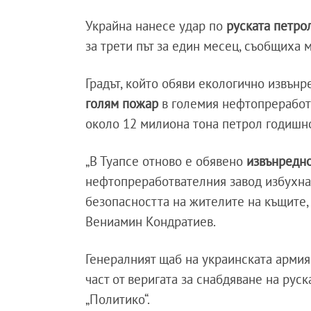
Украйна нанесе удар по
руската петро
за трети път за един месец, съобщиха 
Градът, който обяви екологично извън
голям пожар
в големия нефтопреработв
около 12 милиона тона петрол годишн
„В Туапсе отново е обявено
извънредн
нефтопреработвателния завод избухна
безопасността на жителите на къщите, 
Вениамин Кондратиев.
Генералният щаб на украинската армия
част от веригата за снабдяване на рус
„Политико“.