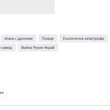
Атака с дронове
Пожар
Екологична катастрофа
н завод
Война Русия-Украй
ram