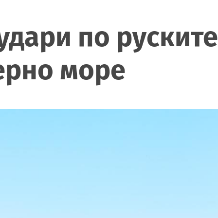
удари по рускит
ерно море