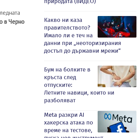
природата (ВИДЕО)
следната
Какво ни каза
о в Черно
правителството?
Имало ли е теч на
данни при „неоторизирания
достъп до държавни мрежи“
Бум на болките в
кръста след
отпуските:
Летните навици, които ни
разболяват
Meta разкри AI
хакерска атака по
време на тестове,
пуска нов инструмент