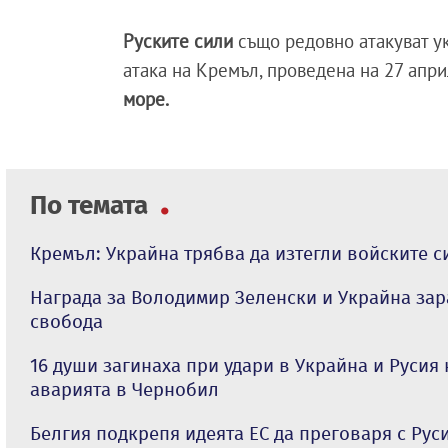
Руските сили
също редовно атакуват у
атака на Кремъл, проведена на 27 апри
море.
По темата
Кремъл: Украйна трябва да изтегли войските с
Награда за Володимир Зеленски и Украйна зар
свобода
16 души загинаха при удари в Украйна и Русия
аварията в Чернобил
Белгия подкрепя идеята ЕС да преговаря с Рус