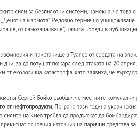
ките сили за безпилотни системи, намекна, че това е
на „Денят на мармота“. Редовно термично унищожаване
ира се, от самозапалване“, написа Бровди в публикаци
 рафинерия и пристанище в Туапсе от средата на апри
и дни, за да потушат пожара след атаката на 20 април
 от екологична катастрофа, като заявиха, че върху г
 кметът Сергей Бойко съобщи, че местните комунални
то от нефтопродукти
. По-рано тази година украинския
е силите на Киев трябва да продължат да бомбардира
 прекъснат основния източник на парични средства за