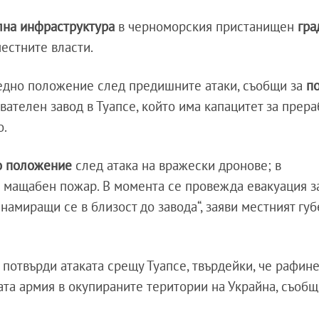
лна инфраструктура
в черноморския пристанищен
гра
местните власти.
редно положение след предишните атаки, съобщи за
п
ателен завод в Туапсе, който има капацитет за прера
о.
о положение
след атака на вражески дронове; в
 мащабен пожар. В момента се провежда евакуация з
намиращи се в близост до завода“, заяви местният гу
 потвърди атаката срещу Туапсе, твърдейки, че рафин
ката армия в окупираните територии на Украйна, съоб