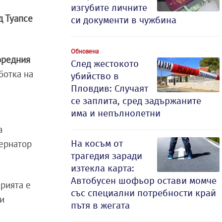
изгубите личните
д Туапсе
си документи в чужбина
Обновена
оредния
След жестокото
ботка на
убийство в
Пловдив: Случаят
се заплита, сред задържаните
има и непълнолетни
а
На косъм от
бернатор
трагедия заради
изтекла карта:
Автобусен шофьор остави момче
ерията е
със специални потребности край
щи
пътя в жегата