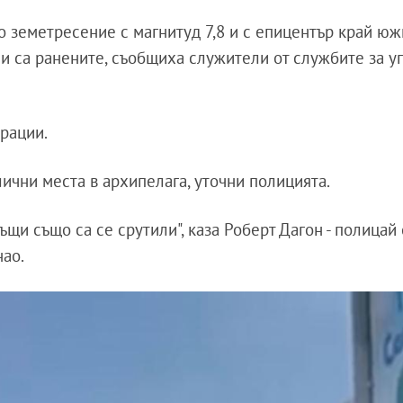
 земетресение с магнитуд 7,8 и с епицентър край ю
и са ранените, съобщиха служители от службите за у
рации.
ични места в архипелага, уточни полицията.
ъщи също са се срутили", каза Роберт Дагон - полицай 
нао.