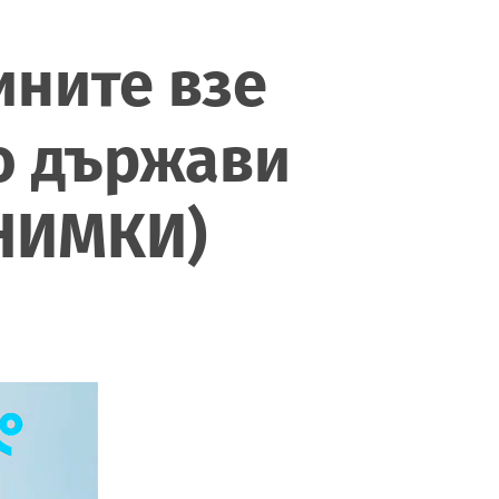
ните взе
ко държави
СНИМКИ)