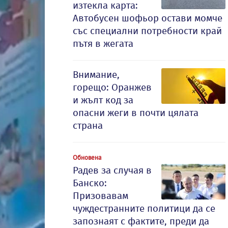
изтекла карта:
Автобусен шофьор остави момче
със специални потребности край
пътя в жегата
Внимание,
горещо: Оранжев
и жълт код за
опасни жеги в почти цялата
страна
Обновена
Радев за случая в
Банско:
Призовавам
чуждестранните политици да се
запознаят с фактите, преди да