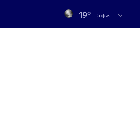
19°
София