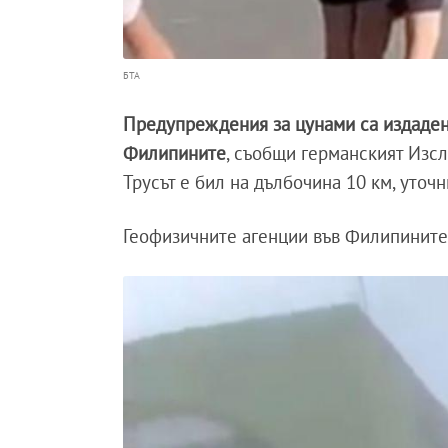
БТА
Предупреждения за цунами са издадени,
Филипините
, съобщи германският Изсл
Трусът е бил на дълбочина 10 км, уточ
Геофизичните агенции във Филипинит