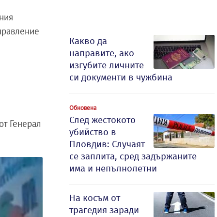
жния
правление
Какво да
направите, ако
изгубите личните
си документи в чужбина
Обновена
След жестокото
от Генерал
убийство в
Пловдив: Случаят
се заплита, сред задържаните
има и непълнолетни
На косъм от
трагедия заради