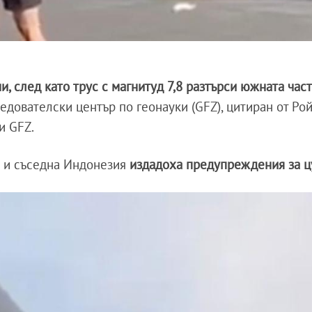
 след като трус с магнитуд 7,8 разтърси южната част
едователски център по геонауки (GFZ), цитиран от Ро
ни GFZ.
е и съседна Индонезия
издадоха предупреждения за 