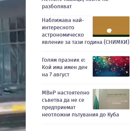
разболяват
Наближава най-
интересното
астрономическо
явление за тази година (СНИМКИ)
Голям празник е:
Кой има имен ден
на 7 август
МВнР настоятелно
съветва да не се
предприемат
неотложни пътувания до Куба