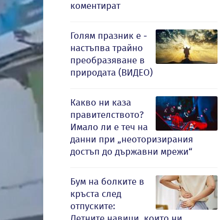
коментират
Голям празник е -
настъпва трайно
преобразяване в
природата (ВИДЕО)
Какво ни каза
правителството?
Имало ли е теч на
данни при „неоторизирания
достъп до държавни мрежи“
Бум на болките в
кръста след
отпуските:
Летните навици, които ни