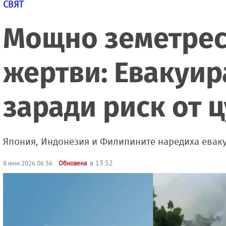
СВЯТ
Мощно земетрес
жертви: Евакуир
заради риск от
Япония, Индонезия и Филипините наредиха еваку
в 13:52
8 юни 2026 06:36
Обновена