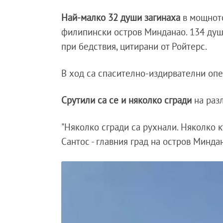
Най-малко 32 души загинаха
в мощното
филипински остров Минданао. 134 душ
при бедствия, цитирани от Ройтерс.
В ход са спасително-издирвателни опе
Срутили са се и няколко сгради
на разл
"Няколко сгради са рухнали. Няколко к
Сантос - главния град на остров Минда