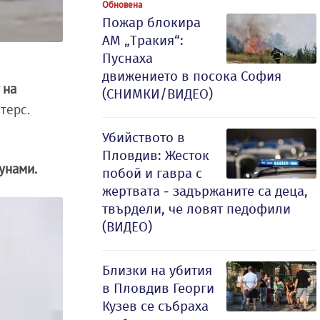
Обновена
Пожар блокира
АМ „Тракия“:
Пуснаха
движението в посока София
 на
(СНИМКИ/ВИДЕО)
йтерс.
Убийството в
Пловдив: Жесток
цунами.
побой и гавра с
жертвата - задържаните са деца,
твърдели, че ловят педофили
(ВИДЕО)
Близки на убития
в Пловдив Георги
Кузев се събраха