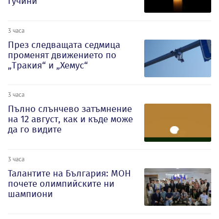
Гучини
3 часа
През следващата седмица
променят движението по
„Тракия“ и „Хемус“
3 часа
Пълно слънчево затъмнение
на 12 август, как и къде може
да го видите
3 часа
Талантите на България: МОН
почете олимпийските ни
шампиони