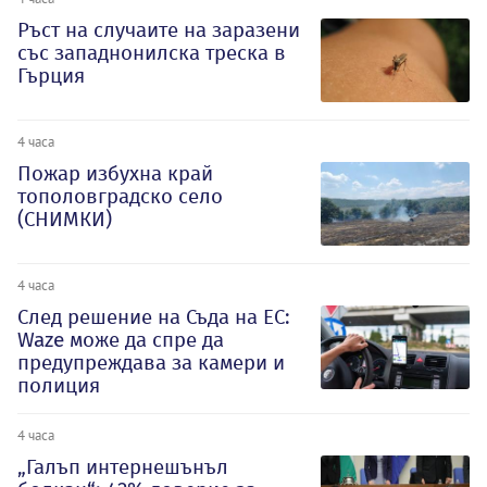
Ръст на случаите на заразени
със западнонилска треска в
Гърция
4 часа
Пожар избухна край
тополовградско село
(СНИМКИ)
4 часа
След решение на Съда на ЕС:
Waze може да спре да
предупреждава за камери и
полиция
4 часа
„Галъп интернешънъл