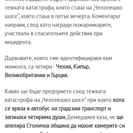
тежката катастрофа, която стана на „Челопешко
шосе“, която стана в петък вечерта. Коментарът
направи, след като награди пожарникарите,
участвали в спасителните действия при
инцидента.
Държавите, които сме идентифицираки към
момента, са четири -
Чехия, Кипър,
Великобритания и Гърция.
Какво ще бъде предприето след тежката
катастрофа на „Челопешко шосе“ при която
кола
се вряза в автобус на градския транспорт и
загинаха четирима души
, Демердиев каза, че
ще
апелира Столична община да махне камерите си