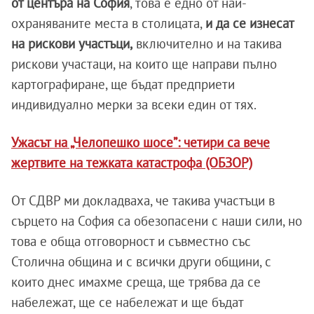
от центъра на София
, това е едно от най-
охраняваните места в столицата,
и да се изнесат
на рискови участъци,
включително и на такива
рискови участаци, на които ще направи пълно
картографиране, ще бъдат предприети
индивидуално мерки за всеки един от тях.
Ужасът на „Челопешко шосе”: четири са вече
жертвите на тежката катастрофа (ОБЗОР)
От СДВР ми докладваха, че такива участъци в
сърцето на София са обезопасени с наши сили, но
това е обща отговорност и съвместно със
Столична община и с всички други общини, с
които днес имахме среща, ще трябва да се
набележат, ще се набележат и ще бъдат