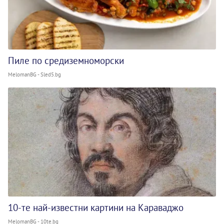
Пиле по средиземноморски
MelomanBG - Sled5.bg
10-те най-известни картини на Караваджо
MelomanBG - 10te.bg