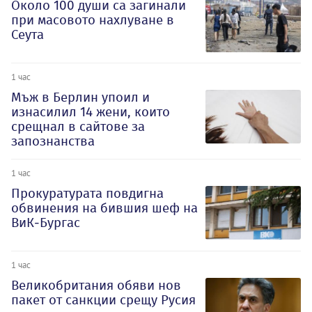
Около 100 души са загинали
при масовото нахлуване в
Сеута
1 час
Мъж в Берлин упоил и
изнасилил 14 жени, които
срещнал в сайтове за
запознанства
1 час
Прокуратурата повдигна
обвинения на бившия шеф на
ВиК-Бургас
1 час
Великобритания обяви нов
пакет от санкции срещу Русия