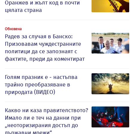
Оранжев и жълт код в почти
цялата страна
Обновена
Радев за случая в Банско:
Призовавам чуждестранните
политици да се запознаят с
фактите, преди да коментират
Голям празник е - настъпва
трайно преобразяване в
природата (ВИДЕО)
Какво ни каза правителството?
Имало ли е теч на данни при
„неоторизирания достъп до
държавни мрежи“