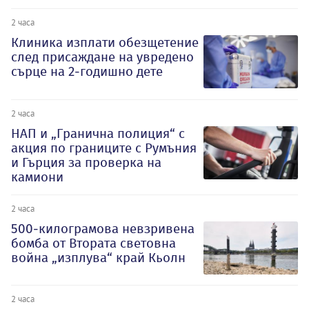
2 часа
Клиника изплати обезщетение
след присаждане на увредено
сърце на 2-годишно дете
2 часа
НАП и „Гранична полиция“ с
акция по границите с Румъния
и Гърция за проверка на
камиони
2 часа
500-килограмова невзривена
бомба от Втората световна
война „изплува“ край Кьолн
2 часа