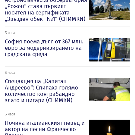
„Рожен“ става първият
носител на сертификата
„Звезден обект №1“ (СНИМКИ)
3 часа
София поема дълг от 367 млн.
евро за модернизирането на
градската среда
3 часа
Спецакция на „Капитан
Андреево“: Спипаха голямо
количество контрабандно
злато и цигари (СНИМКИ)
3 часа
Почина италианският певец и
автор на песни Франческо