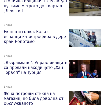
Столична община: На 15 август
пускаме метрото до квартал
„Левски Г“
6 часа
Екшън и гонка: Кола с
испанци катастрофира в дере
край Ропотамо
6 часа
„Възраждане“: Управляващите
са предали находището „Хан
Тервел“ на Турция
6 часа
Жена потроши стъкла на
магазин, не била доволна от
обслужването