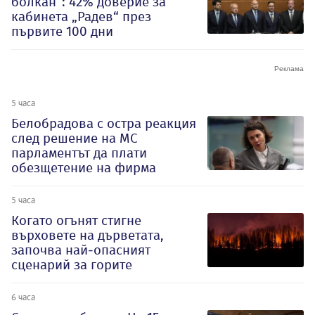
болкан“: 42% доверие за
кабинета „Радев“ през
първите 100 дни
5 часа
Белобрадова с остра реакция
след решение на МС
парламентът да плати
обезщетение на фирма
5 часа
Когато огънят стигне
върховете на дърветата,
започва най-опасният
сценарий за горите
6 часа