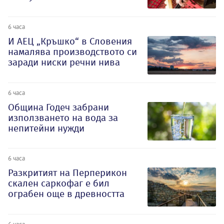
6 часа
И АЕЦ „Кръшко“ в Словения
намалява производството си
заради ниски речни нива
6 часа
Община Годеч забрани
използването на вода за
непитейни нужди
6 часа
Разкритият на Перперикон
скален саркофаг е бил
ограбен още в древността