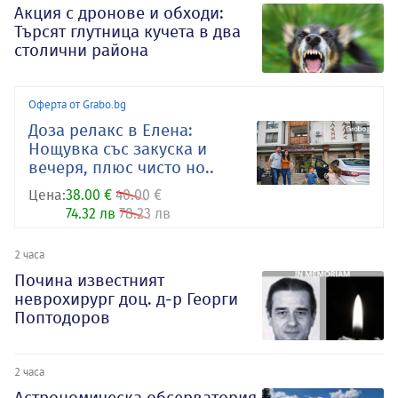
Акция с дронове и обходи:
Търсят глутница кучета в два
столични района
Оферта от Grabo.bg
Доза релакс в Елена:
Нощувка със закуска и
вечеря, плюс чисто но..
Цена:
38.00 €
40.00 €
74.32 лв
78.23 лв
2 часа
Почина известният
неврохирург доц. д-р Георги
Поптодоров
2 часа
Астрономическа обсерватория