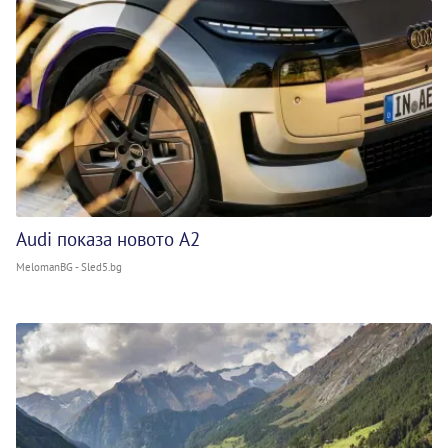
Audi показа новото A2
MelomanBG - Sled5.bg