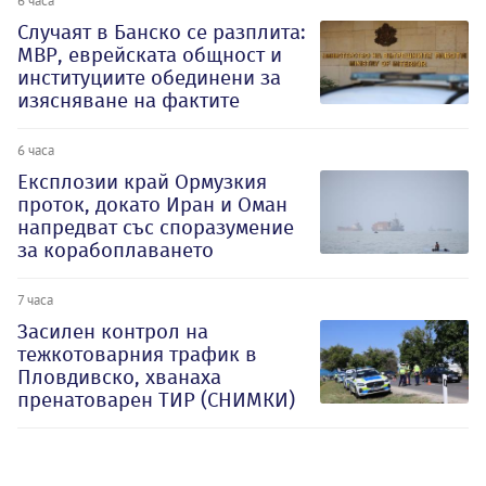
6 часа
Случаят в Банско се разплита:
МВР, еврейската общност и
институциите обединени за
изясняване на фактите
6 часа
Експлозии край Ормузкия
проток, докато Иран и Оман
напредват със споразумение
за корабоплаването
7 часа
Засилен контрол на
тежкотоварния трафик в
Пловдивско, хванаха
пренатоварен ТИР (СНИМКИ)