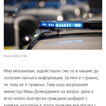
8 юни 2026 14:36
Има механизъм, задействали сме го и чакаме да
получим пълната информация. За мен е странно,
че това не е правено. Това каза вътрешният
министър Иван Демерджиев на въпрос дали е
ясно колко български граждани шофират с
книжки, издадени в други държави във връзка с