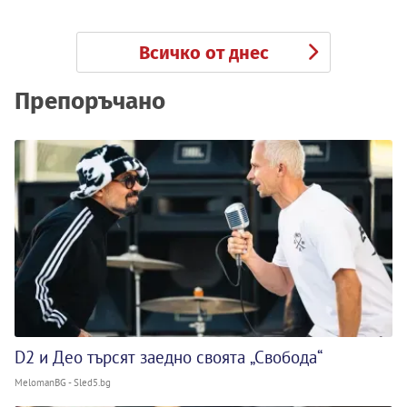
Всичко от днес
Препоръчано
D2 и Део търсят заедно своята „Свобода“
MelomanBG - Sled5.bg