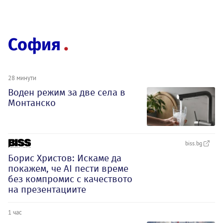
София
28 минути
Воден режим за две села в
Монтанско
biss.bg
Борис Христов: Искаме да
покажем, че АI пести време
без компромис с качеството
на презентациите
1 час