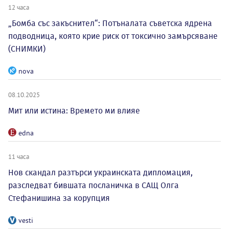
12 часа
„Бомба със закъснител“: Потъналата съветска ядрена
подводница, която крие риск от токсично замърсяване
(СНИМКИ)
nova
08.10.2025
Мит или истина: Времето ми влияе
edna
11 часа
Нов скандал разтърси украинската дипломация,
разследват бившата посланичка в САЩ Олга
Стефанишина за корупция
vesti