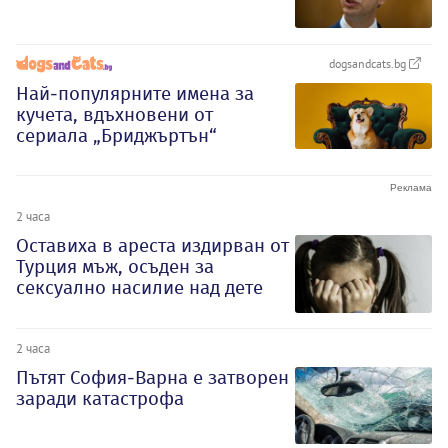
dogsandcats.bg
Най-популярните имена за
кучета, вдъхновени от
сериала „Бриджъртън“
2 часа
Оставиха в ареста издирван от
Турция мъж, осъден за
сексуално насилие над дете
2 часа
Пътят София-Варна е затворен
заради катастрофа