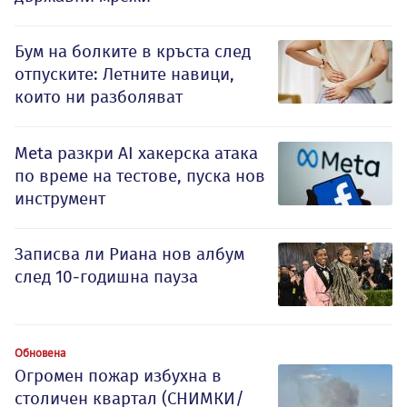
Бум на болките в кръста след
отпуските: Летните навици,
които ни разболяват
Meta разкри AI хакерска атака
по време на тестове, пуска нов
инструмент
Записва ли Риана нов албум
след 10-годишна пауза
Обновена
Огромен пожар избухна в
столичен квартал (СНИМКИ/