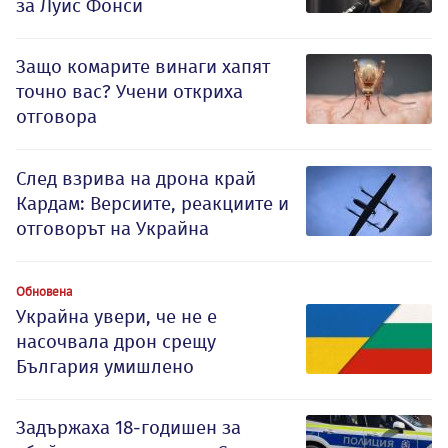
за Луис Фонси
Защо комарите винаги хапят
точно вас? Учени откриха
отговора
След взрива на дрона край
Кардам: Версиите, реакциите и
отговорът на Украйна
Обновена
Украйна увери, че не е
насочвала дрон срещу
България умишлено
Задържаха 18-годишен за