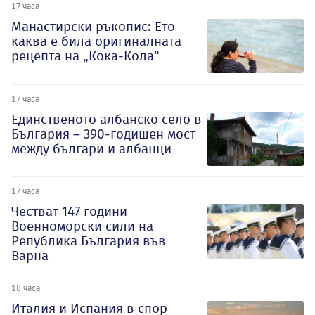
17 часа
Манастирски ръкопис: Ето
каква е била оригиналната
рецепта на „Кока-Кола“
17 часа
Единственото албанско село в
България – 390-годишен мост
между българи и албанци
17 часа
Честват 147 години
Военноморски сили на
Република България във
Варна
18 часа
Италия и Испания в спор