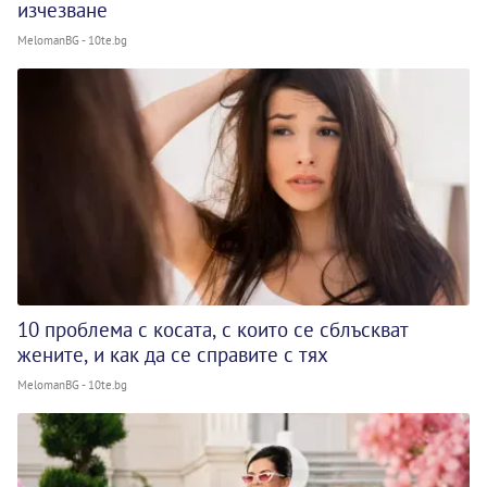
изчезване
MelomanBG - 10te.bg
10 проблема с косата, с които се сблъскват
жените, и как да се справите с тях
MelomanBG - 10te.bg