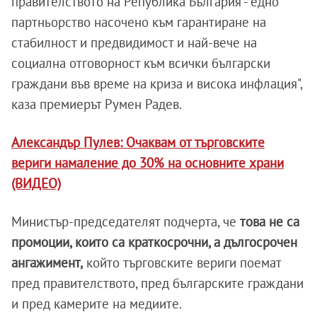
правителството на Република България - едно
партньорство насочено към гарантиране на
стабилност и предвидимост и най-вече на
социална отговорност към всички български
граждани във време на криза и висока инфлация",
каза премиерът Румен Радев.
Александър Пулев: Очаквам от търговските
вериги намаление до 30% на основните храни
(ВИДЕО)
Министър-председателят подчерта, че
това не са
промоции, които са краткосрочни, а дългосрочен
ангажимент,
който търговските вериги поемат
пред правителството, пред българските граждани
и пред камерите на медиите.