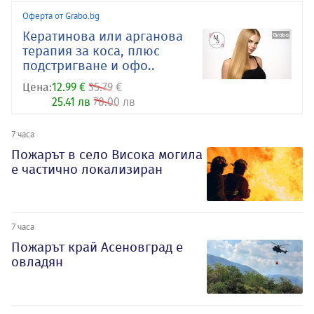
Оферта от Grabo.bg
Кератинова или арганова
терапия за коса, плюс
подстригване и офо..
Цена:
12.99 €
35.79 €
25.41 лв
70.00 лв
7 часа
Пожарът в село Висока могила
е частично локализиран
7 часа
Пожарът край Асеновград е
овладян