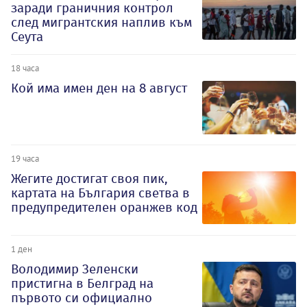
заради граничния контрол
след мигрантския наплив към
Сеута
18 часа
Кой има имен ден на 8 август
19 часа
Жегите достигат своя пик,
картата на България светва в
предупредителен оранжев код
1 ден
Володимир Зеленски
пристигна в Белград на
първото си официално