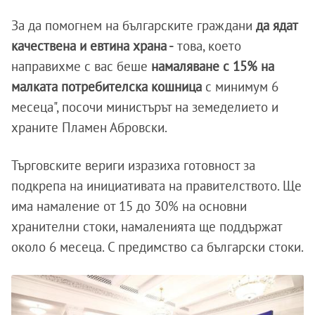
За да помогнем на българските граждани
да ядат
качествена и евтина храна -
това, което
направихме с вас беше
намаляване с 15% на
малката потребителска кошница
с минимум 6
месеца", посочи министърът на земеделието и
храните Пламен Абровски.
Търговските вериги изразиха готовност за
подкрепа на инициативата на правителството. Ще
има намаление от 15 до 30% на основни
хранителни стоки, намаленията ще поддържат
около 6 месеца. С предимство са български стоки.