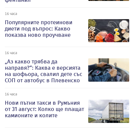
16 часа
Популярните протеинови
диети под въпрос: Какво
показва ново проучване
16 часа
„Аз какво трябва да
направя?“: Каква е версията
на шофьора, свалил дете със
СОП от автобус в Плевенско
16 часа
Нови пътни такси в Румъния
от 31 август: Колко ще плащат
камионите и колите