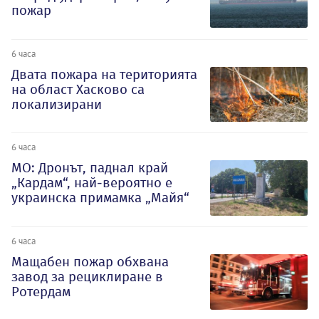
пожар
6 часа
Двата пожара на територията
на област Хасково са
локализирани
6 часа
МО: Дронът, паднал край
„Кардам“, най-вероятно е
украинска примамка „Майя“
6 часа
Мащабен пожар обхвана
завод за рециклиране в
Ротердам