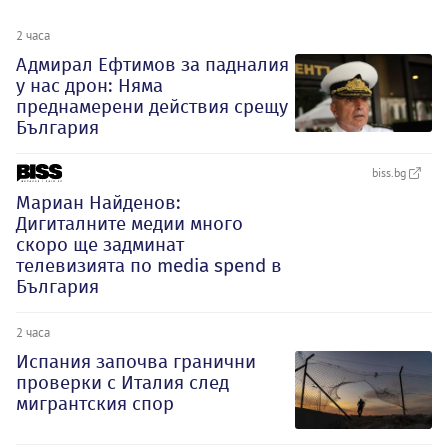
2 часа
Адмирал Ефтимов за падналия
у нас дрон: Няма
преднамерени действия срещу
България
biss.bg
Мариан Найденов:
Дигиталните медии много
скоро ще задминат
телевизията по media spend в
България
2 часа
Испания започва гранични
проверки с Италия след
мигрантския спор