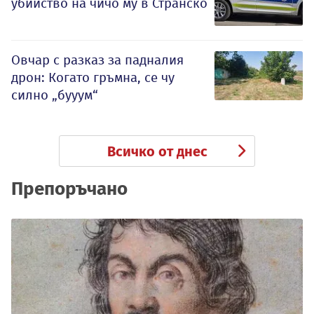
убийство на чичо му в Странско
Овчар с разказ за падналия
дрон: Когато гръмна, се чу
силно „бууум“
Всичко от днес
Препоръчано