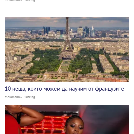
MelomanBG - 10te.bg
10 неща, които можем да научим от французите
MelomanBG - 10te.bg