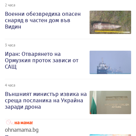
2 часа
Военни обезвредиха опасен
снаряд в частен дом във
Видин
3 часа
Иран: Отварянето на
Ормузкия проток зависи от
САЩ
4 часа
Външният министър извика на
среща посланика на Украйна
заради дрона
ohnamama.bg