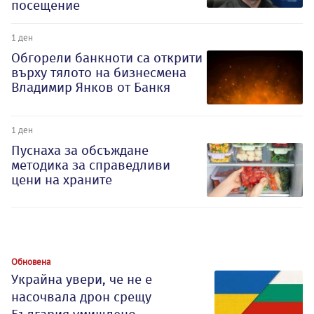
посещение
1 ден
Обгорели банкноти са открити
върху тялото на бизнесмена
Владимир Янков от Банкя
1 ден
Пуснаха за обсъждане
методика за справедливи
цени на храните
Обновена
Украйна увери, че не е
насочвала дрон срещу