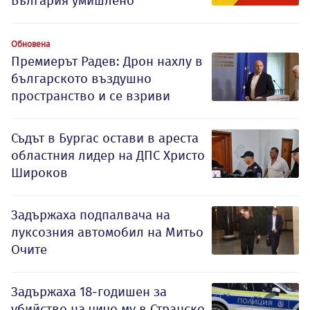
България умишлено
Обновена
Премиерът Радев: Дрон нахлу в
българското въздушно
пространство и се взриви
Съдът в Бургас остави в ареста
областния лидер на ДПС Христо
Широков
Задържаха подпалвача на
луксозния автомобил на Митьо
Очите
Задържаха 18-годишен за
убийство на чичо му в Странско