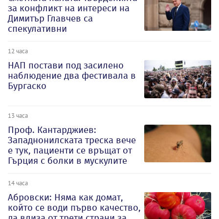
за конфликт на интереси на
Димитър Главчев са
спекулативни
12 часа
НАП постави под засилено
наблюдение два фестивала в
Бургаско
13 часа
Проф. Кантарджиев:
Западнонилската треска вече
е тук, пациенти се връщат от
Гърция с болки в мускулите
14 часа
Абровски: Няма как домат,
който се води първо качество,
да влиза от трети страни за