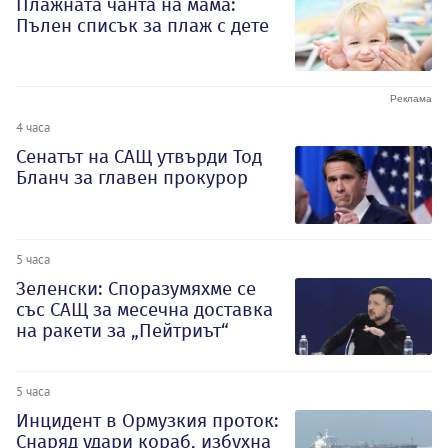
Плажната чанта на мама:
Пълен списък за плаж с дете
4 часа
Сенатът на САЩ утвърди Тод
Бланч за главен прокурор
5 часа
Зеленски: Споразумяхме се
със САЩ за месечна доставка
на ракети за „Пейтриът“
5 часа
Инцидент в Ормузкия проток:
Снаряд удари кораб, избухна