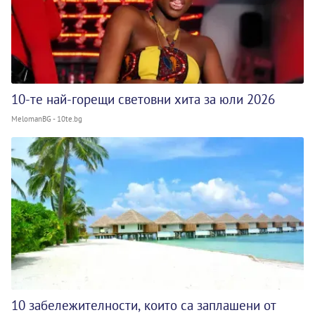
10-те най-горещи световни хита за юли 2026
MelomanBG - 10te.bg
10 забележителности, които са заплашени от