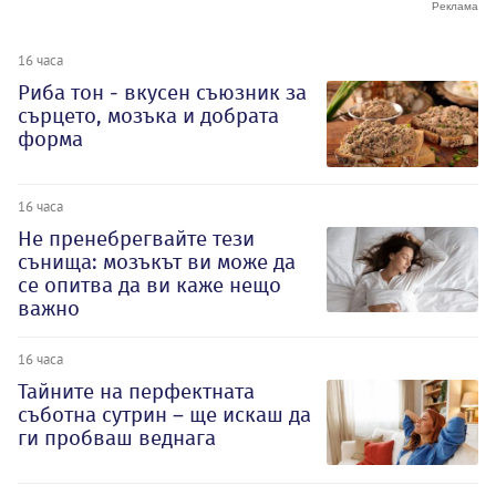
16 часа
Риба тон - вкусен съюзник за
сърцето, мозъка и добрата
форма
16 часа
Не пренебрегвайте тези
сънища: мозъкът ви може да
се опитва да ви каже нещо
важно
16 часа
Тайните на перфектната
съботна сутрин – ще искаш да
ги пробваш веднага