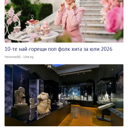
10-те най-горещи поп фолк хита за юли 2026
MelomanBG - 10te.bg