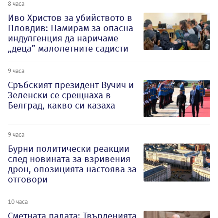
8 часа
Иво Христов за убийството в
Пловдив: Намирам за опасна
индулгенция да наричаме
„деца” малолетните садисти
9 часа
Сръбският президент Вучич и
Зеленски се срещнаха в
Белград, какво си казаха
9 часа
Бурни политически реакции
след новината за взривения
дрон, опозицията настоява за
отговори
10 часа
Сметната палата: Твърденията