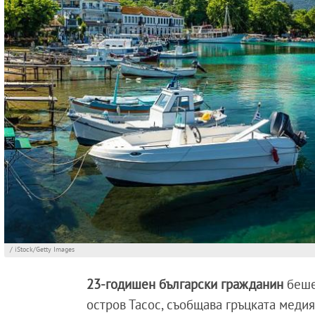
/ iStock/Getty Images
23-годишен български гражданин
беше
остров Тасос, съобщава гръцката медия 