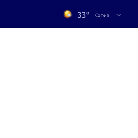
33°
София