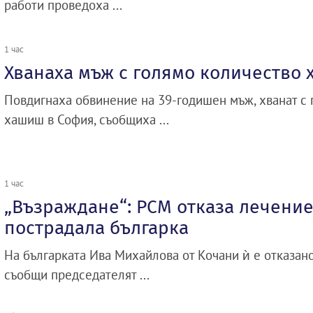
работи проведоха ...
1 час
Хванаха мъж с голямо количество
Повдигнаха обвинение на 39-годишен мъж, хванат с 
хашиш в София, съобщиха ...
1 час
„Възраждане“: РСМ отказа лечение
пострадала българка
На българката Ива Михайлова от Кочани ѝ е отказано
съобщи председателят ...