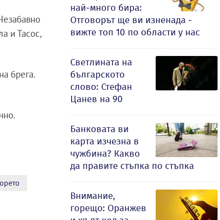
най-много бира:
 Незабавно
Отговорът ще ви изненада -
вижте топ 10 по области у нас
а и Тасос,
Светлината на
на брега.
българското
слово: Стефан
Цанев на 90
чно.
Банковата ви
карта изчезна в
чужбина? Какво
да правите стъпка по стъпка
морето
Внимание,
горещо: Оранжев