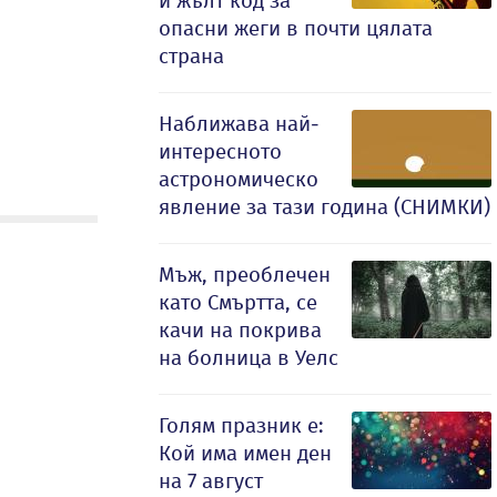
и жълт код за
опасни жеги в почти цялата
страна
Наближава най-
интересното
астрономическо
явление за тази година (СНИМКИ)
Мъж, преоблечен
като Смъртта, се
качи на покрива
на болница в Уелс
Голям празник е:
Кой има имен ден
на 7 август