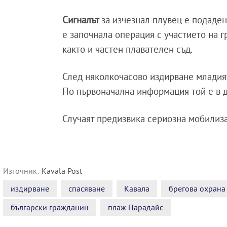
Сигналът
за изчезнал плувец е подаде
е започнала операция с участието на г
както и частен плавателен съд.
След няколкочасово издирване младият
По първоначална информация той е в 
Случаят предизвика сериозна мобилиз
Източник:
Kavala Post
издирване
спасяване
Кавала
брегова охрана
български гражданин
плаж Парадайс