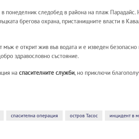
н в понеделник следобед в района на плаж Парадайс.
ръцката брегова охрана, пристанищните власти в Кавал
 мъж е открит жив във водата и е изведен безопасно 
добро здравословно състояние.
ация на
спасителните служби
, но приключи благополу
спасителна операция
остров Тасос
инцидент в 