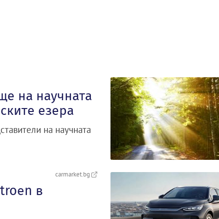
ще на научната
ските езера
ставители на научната
carmarket.bg
troеn в