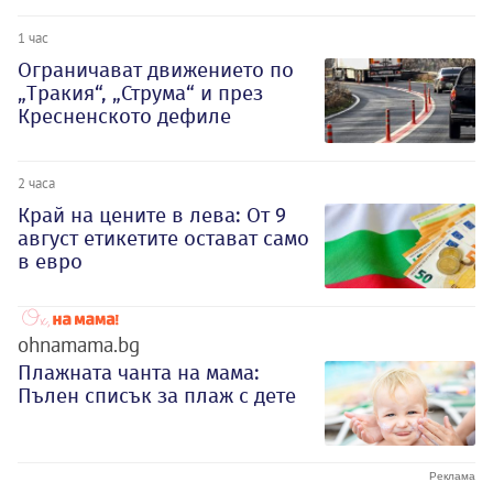
1 час
Ограничават движението по
„Тракия“, „Струма“ и през
Кресненското дефиле
2 часа
Край на цените в лева: От 9
август етикетите остават само
в евро
ohnamama.bg
Плажната чанта на мама:
Пълен списък за плаж с дете