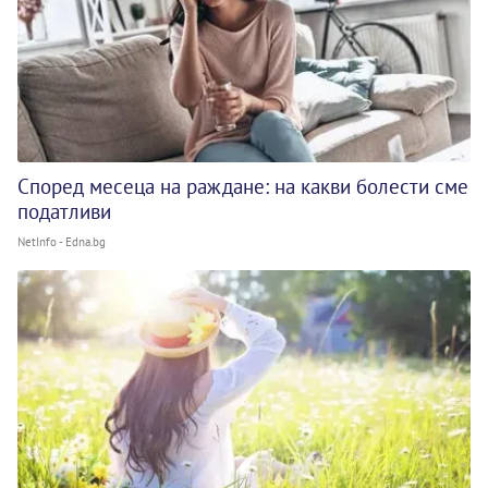
Според месеца на раждане: на какви болести сме
податливи
NetInfo - Edna.bg