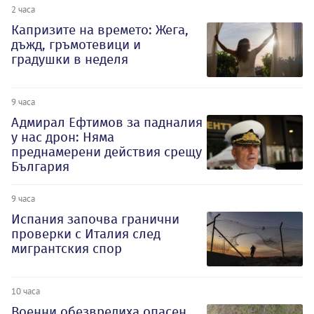
2 часа
Капризите на времето: Жега,
дъжд, гръмотевици и
градушки в неделя
9 часа
Адмирал Ефтимов за падналия
у нас дрон: Няма
преднамерени действия срещу
България
9 часа
Испания започва гранични
проверки с Италия след
мигрантския спор
10 часа
Военни обезвредиха опасен