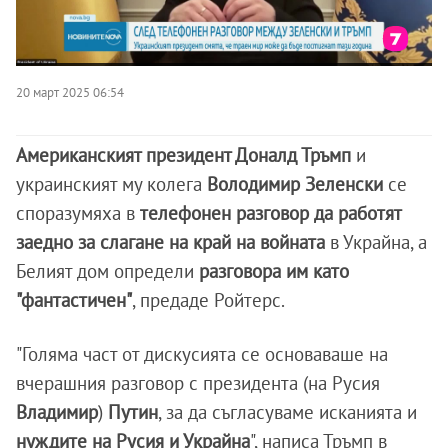
20 март 2025 06:54
Американският президент Доналд Тръмп
и
украинският му колега
Володимир Зеленски
се
споразумяха в
телефонен разговор
да работят
заедно за слагане на край на войната
в Украйна, а
Белият дом определи
разговора им като
"фантастичен"
, предаде Ройтерс.
"Голяма част от дискусията се основаваше на
вчерашния разговор с президента (на Русия
Владимир
)
Путин
, за да съгласуваме исканията и
нуждите на Русия и Украйна
", написа Тръмп в