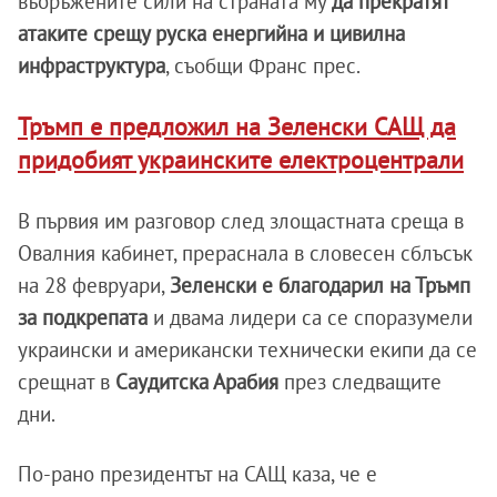
въоръжените сили на страната му
да прекратят
атаките срещу руска енергийна и цивилна
инфраструктура
, съобщи Франс прес.
Тръмп е предложил на Зеленски САЩ да
придобият украинските електроцентрали
В първия им разговор след злощастната среща в
Овалния кабинет, прераснала в словесен сблъсък
на 28 февруари,
Зеленски е благодарил на Тръмп
за подкрепата
и двама лидери са се споразумели
украински и американски технически екипи да се
срещнат в
Саудитска Арабия
през следващите
дни.
По-рано президентът на САЩ каза, че е