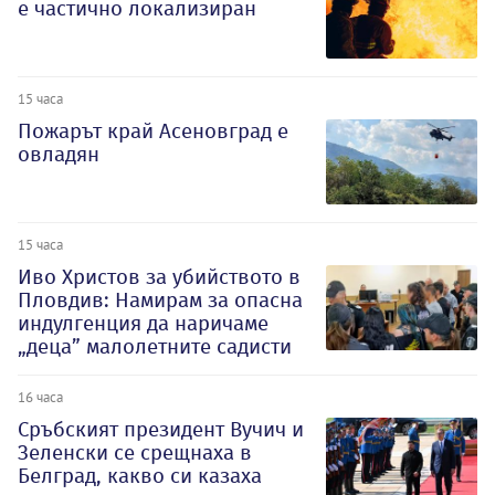
е частично локализиран
15 часа
Пожарът край Асеновград е
овладян
15 часа
Иво Христов за убийството в
Пловдив: Намирам за опасна
индулгенция да наричаме
„деца” малолетните садисти
16 часа
Сръбският президент Вучич и
Зеленски се срещнаха в
Белград, какво си казаха