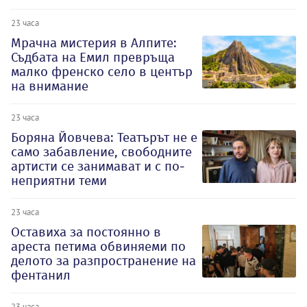
23 часа
Мрачна мистерия в Алпите:
Съдбата на Емил превръща
малко френско село в център
на внимание
23 часа
Боряна Йовчева: Театърът не е
само забавление, свободните
артисти се занимават и с по-
неприятни теми
23 часа
Оставиха за постоянно в
ареста петима обвиняеми по
делото за разпространение на
фентанил
23 часа