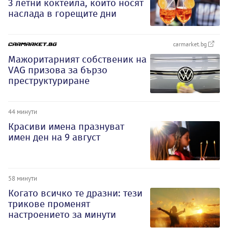
3 летни коктейла, които носят
наслада в горещите дни
carmarket.bg
Мажоритарният собственик на
VAG призова за бързо
преструктуриране
44 минути
Красиви имена празнуват
имен ден на 9 август
58 минути
Когато всичко те дразни: тези
трикове променят
настроението за минути