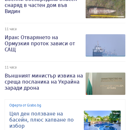
снаряд в частен дом във
Видин
11 часа
Иран: Отварянето на
Ормузкия проток зависи от
САЩ
11 часа
Външният министър извика на
среща посланика на Украйна
заради дрона
Оферта от Grabo.bg
Цял ден ползване на
басейн, плюс хапване по
избор