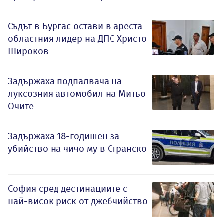
Съдът в Бургас остави в ареста
областния лидер на ДПС Христо
Широков
Задържаха подпалвача на
луксозния автомобил на Митьо
Очите
Задържаха 18-годишен за
убийство на чичо му в Странско
София сред дестинациите с
най-висок риск от джебчийство