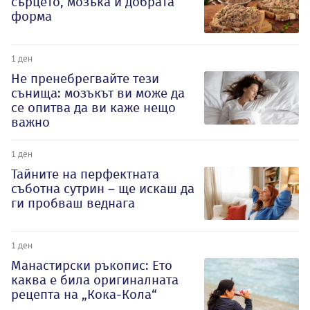
сърцето, мозъка и добрата
форма
1 ден
Не пренебрегвайте тези
сънища: мозъкът ви може да
се опитва да ви каже нещо
важно
1 ден
Тайните на перфектната
съботна сутрин – ще искаш да
ги пробваш веднага
1 ден
Манастирски ръкопис: Ето
каква е била оригиналната
рецепта на „Кока-Кола“