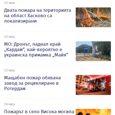
13 часа
Двата пожара на територията
на област Хасково са
локализирани
13 часа
МО: Дронът, паднал край
„Кардам“, най-вероятно е
украинска примамка „Майя“
13 часа
Мащабен пожар обхвана
завод за рециклиране в
Ротердам
14 часа
Пожарът в село Висока могила