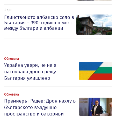
1 ден
Единственото албанско село в
България – 390-годишен мост
между българи и албанци
Обновена
Украйна увери, че не е
насочвала дрон срещу
България умишлено
Обновена
Премиерът Радев: Дрон нахлу в
българското въздушно
пространство и се взриви