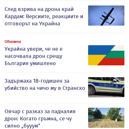
След взрива на дрона край
Кардам: Версиите, реакциите и
отговорът на Украйна
Обновена
Украйна увери, че не е
насочвала дрон срещу
България умишлено
Задържаха 18-годишен за
убийство на чичо му в Странско
Овчар с разказ за падналия
дрон: Когато гръмна, се чу
силно „бууум“