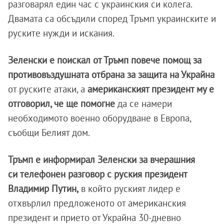
разговарял един час с украинския си колега.
Двамата са обсъдили според Тръмп украинските и
руските нужди и искания.
Зеленски е поискал от Тръмп повече помощ за
противовъздушната отбрана за защита на Украйна
от руските атаки, а
американският президент му е
отговорил, че ще помогне
да се намери
необходимото военно оборудване в Европа,
съобщи Белият дом.
Тръмп е информирал Зеленски за вчерашния
си телефонен разговор с руския президент
Владимир Путин,
в който руският лидер е
отхвърлил предложеното от американския
президент и прието от Украйна 30-дневно