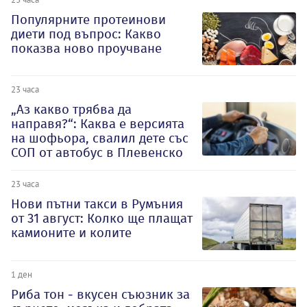
Популярните протеинови
диети под въпрос: Какво
показва ново проучване
23 часа
„Аз какво трябва да
направя?“: Каква е версията
на шофьора, свалил дете със
СОП от автобус в Плевенско
23 часа
Нови пътни такси в Румъния
от 31 август: Колко ще плащат
камионите и колите
1 ден
Риба тон - вкусен съюзник за