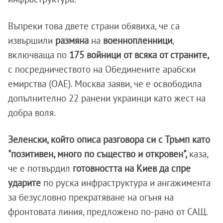
Въпреки това двете страни обявиха, че са
извършили
размяна
на
военнопленници
,
включваща по
175 войници от всяка от страните,
с посредничеството на Обединените арабски
емирства (ОАЕ). Москва заяви, че е освободила
допълнително 22 ранени украинци като жест на
добра воля.
Зеленски, който описа разговора си с Тръмп като
"позитивен, много по същество и откровен",
каза,
че е потвърдил
готовността на Киев да спре
ударите
по руска инфраструктура и ангажимента
за безусловно прекратяване на огъня на
фронтовата линия, предложено по-рано от САЩ.