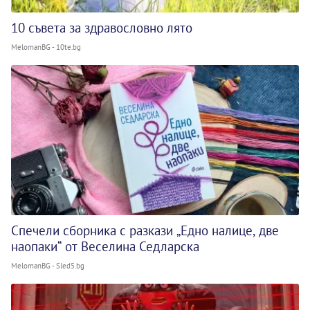
10 съвета за здравословно лято
MelomanBG - 10te.bg
Спечели сборника с разкази „Едно налице, две
наопаки“ от Веселина Седларска
MelomanBG - Sled5.bg