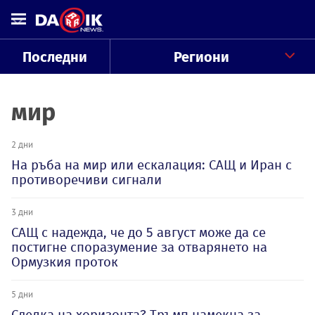
Последни
Региони
мир
2 дни
На ръба на мир или ескалация: САЩ и Иран с
противоречиви сигнали
3 дни
САЩ с надежда, че до 5 август може да се
постигне споразумение за отварянето на
Ормузкия проток
5 дни
Сделка на хоризонта? Тръмп намекна за