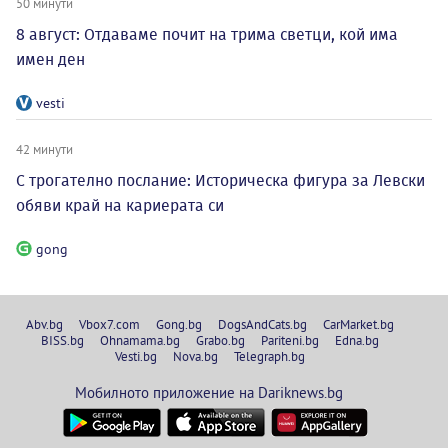
50 минути
8 август: Отдаваме почит на трима светци, кой има
имен ден
vesti
42 минути
С трогателно послание: Историческа фигура за Левски
обяви край на кариерата си
gong
Abv.bg
Vbox7.com
Gong.bg
DogsAndCats.bg
CarMarket.bg
BISS.bg
Ohnamama.bg
Grabo.bg
Pariteni.bg
Edna.bg
Vesti.bg
Nova.bg
Telegraph.bg
Мобилното приложение на Dariknews.bg