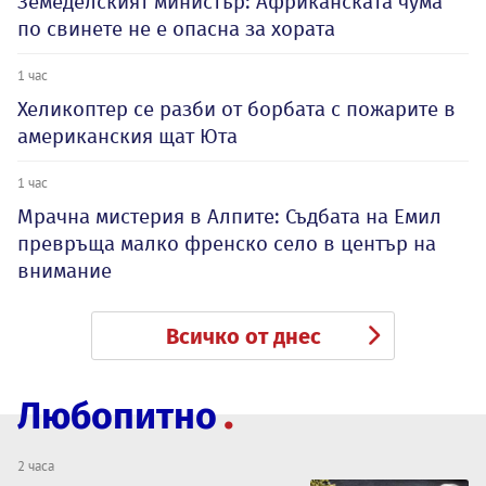
Земеделският министър: Африканската чума
по свинете не е опасна за хората
1 час
Хеликоптер се разби от борбата с пожарите в
американския щат Юта
1 час
Мрачна мистерия в Алпите: Съдбата на Емил
превръща малко френско село в център на
внимание
Всичко от днес
Любопитно
2 часа