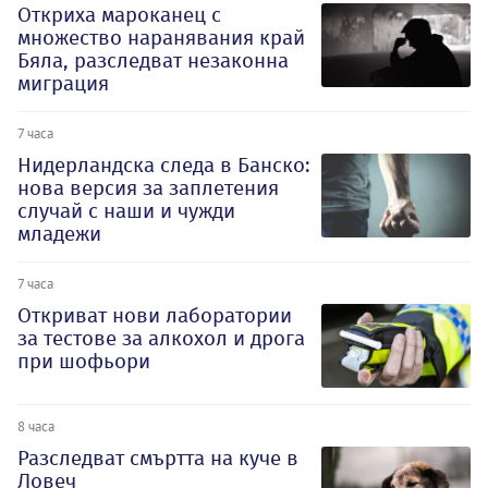
Откриха мароканец с
множество наранявания край
Бяла, разследват незаконна
миграция
7 часа
Нидерландска следа в Банско:
нова версия за заплетения
случай с наши и чужди
младежи
7 часа
Откриват нови лаборатории
за тестове за алкохол и дрога
при шофьори
8 часа
Разследват смъртта на куче в
Ловеч