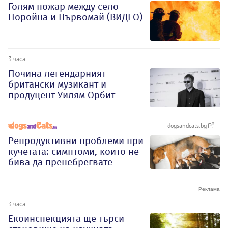
Голям пожар между село
Поройна и Първомай (ВИДЕО)
3 часа
Почина легендарният
британски музикант и
продуцент Уилям Орбит
dogsandcats.bg
Репродуктивни проблеми при
кучетата: симптоми, които не
бива да пренебрегвате
3 часа
Екоинспекцията ще търси