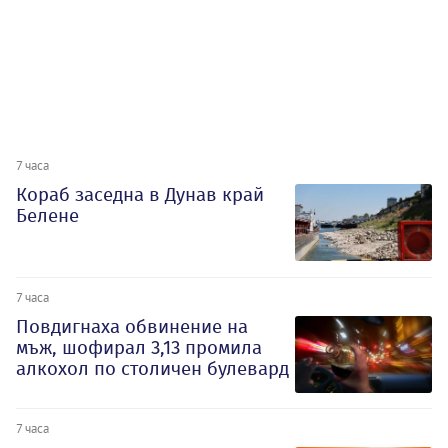
7 часа
Кораб заседна в Дунав край
Белене
7 часа
Повдигнаха обвинение на
мъж, шофирал 3,13 промила
алкохол по столичен булевард
7 часа