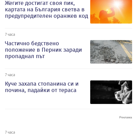
Жегите достигат своя пик,
картата на България светва в
предупредителен оранжев код
7 часа
Частично бедствено
положение в Перник заради
пропаднал път
7 часа
Куче захапа стопанина си и
почина, падайки от тераса
7 часа