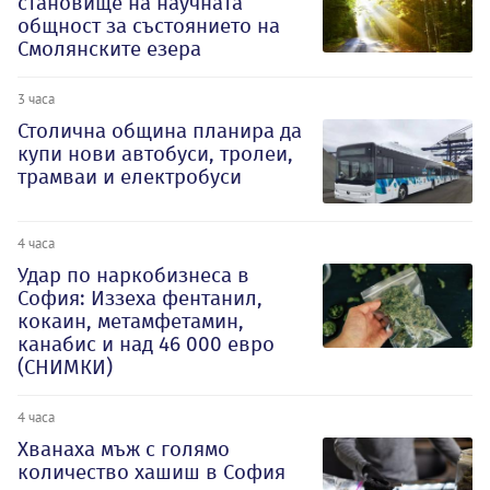
становище на научната
общност за състоянието на
Смолянските езера
3 часа
Столична община планира да
купи нови автобуси, тролеи,
трамваи и електробуси
4 часа
Удар по наркобизнеса в
София: Иззеха фентанил,
кокаин, метамфетамин,
канабис и над 46 000 евро
(СНИМКИ)
4 часа
Хванаха мъж с голямо
количество хашиш в София