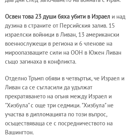
Освен това 23 души бяха убити в Израел
и над
дузина в страните от Персийския залив. 15
израелски войници в Ливан, 13 американски
военнослужещи в региона и 6 членове на
мироопазващите сили на ООН в Южен Ливан
също загинаха в конфликта.
Отделно Тръмп обяви в четвъртък, че Израел и
Ливан са се съгласили да удължат
прекратяването на огъня между Израел и
"Хизбула" с още три седмици. "Хизбула" не
участва в дипломацията по този въпрос,
осъществяваща се с посредничеството на
Вашингтон.