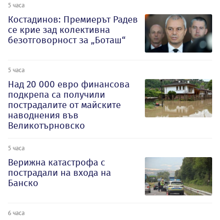
5 часа
Костадинов: Премиерът Радев
се крие зад колективна
безотговорност за „Боташ“
5 часа
Над 20 000 евро финансова
подкрепа са получили
пострадалите от майските
наводнения във
Великотърновско
5 часа
Верижна катастрофа с
пострадали на входа на
Банско
6 часа