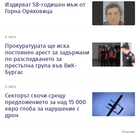
Издирват 58-годишен мъж от
Горна Оряховица
6 часа
Прокуратурата ще иска
постоянен арест за задържани
по разследването за
престъпна група във ВиК-
Бургас
6 часа
Секторът скочи срещу
предложението за над 15 000
евро глоба за нарушение с
дрон