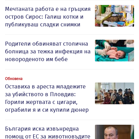
Мечтаната работа е на гръцкия
остров Сирос: Галиш котки и
публикуваш сладки снимки
Родители обвиняват столична
болница за тежка инфекция на
новороденото им бебе
Обновена
Оставиха в ареста младежите
за убийството в Пловдив:
Горили жертвата с цигари,
ограбили я и си купили дюнер
България иска извънредна
помощ от ЕС за животновъдите