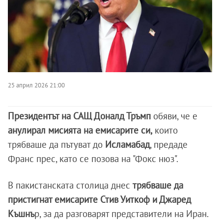
25 април 2026 21:00
Президентът на САЩ Доналд Тръмп
обяви, че е
анулирал мисията на емисарите си,
които
трябваше да пътуват до
Исламабад
, предаде
Франс прес, като се позова на "Фокс нюз".
В пакистанската столица днес
трябваше да
пристигнат емисарите Стив Уиткоф и Джаред
Къшнъ
р, за да разговарят представители на Иран.