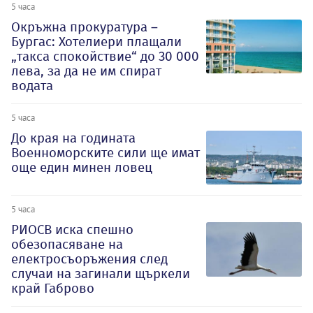
5 часа
Окръжна прокуратура –
Бургас: Хотелиери плащали
„такса спокойствие“ до 30 000
лева, за да не им спират
водата
5 часа
До края на годината
Военноморските сили ще имат
още един минен ловец
5 часа
РИОСВ иска спешно
обезопасяване на
електросъоръжения след
случаи на загинали щъркели
край Габрово