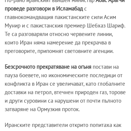
По-рано иранският външен министър
Абас Арагчи
проведе разговори в Исламабад
с
главнокомандващия пакистанските сили Асим
Мунир и с пакистанския премиер Шебхаз Шариф.
Те са разговаряли относно червените линии,
които Иран няма намерение да прекрачва в
преговорите, припомнят световните агенции.
Безсрочното прекратяване на огъня
постави на
пауза боевете, но икономическите последици от
конфликта в Иран се увеличават, като глобалните
доставки на петрол, втечнен природен газ, торове
и други суровини са нарушени от почти пълното
затваряне на Ормузкия проток.
Иранските представители открито попитаха как