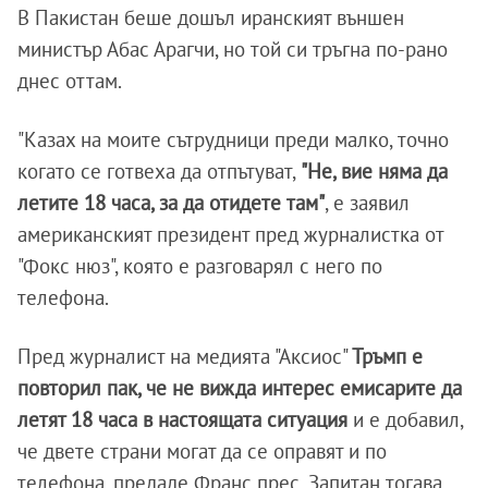
В Пакистан беше дошъл иранският външен
министър Абас Арагчи, но той си тръгна по-рано
днес оттам.
"Казах на моите сътрудници преди малко, точно
когато се готвеха да отпътуват,
"Не, вие няма да
летите 18 часа, за да отидете там"
, е заявил
американският президент пред журналистка от
"Фокс нюз", която е разговарял с него по
телефона.
Пред журналист на медията "Аксиос"
Тръмп е
повторил пак, че не вижда интерес емисарите да
летят 18 часа в настоящата ситуация
и е добавил,
че двете страни могат да се оправят и по
телефона, предаде Франс прес. Запитан тогава