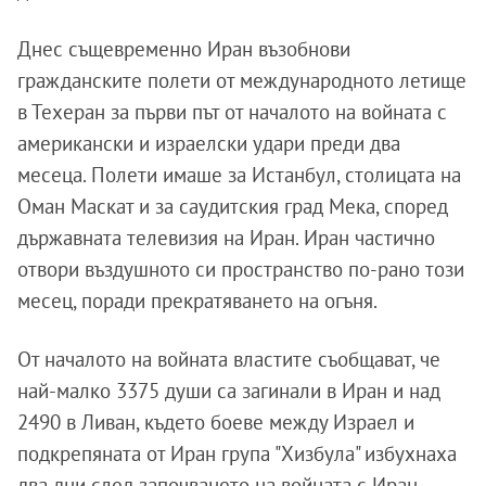
Днес същевременно Иран възобнови
гражданските полети от международното летище
в Техеран за първи път от началото на войната с
американски и израелски удари преди два
месеца. Полети имаше за Истанбул, столицата на
Оман Маскат и за саудитския град Мека, според
държавната телевизия на Иран. Иран частично
отвори въздушното си пространство по-рано този
месец, поради прекратяването на огъня.
От началото на войната властите съобщават, че
най-малко 3375 души са загинали в Иран и над
2490 в Ливан, където боеве между Израел и
подкрепяната от Иран група "Хизбула" избухнаха
два дни след започването на войната с Иран.