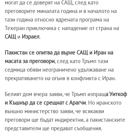
могат да се доверят на САЩ, след като
преговорите миналата година и в началото на
тази година относно ядрената програма на
Техеран приключиха с нападение от страна на
САЩ
и
Израел
.
Пакистан се опитва да върне САЩ и Иран на
масата за преговори
, след като Тръмп тази
седмица обяви неограничено удължаване на
прекратяването на огъня в конфликта с Иран.
Белият дом вчера заяви, че Тръмп изпращ
а Уиткоф
и Къшнър да се срещнат с Арагчи
. Но иранското
външно министерство заяви, че всякакви
преговори ще бъдат индиректни, а пакистанските
представители ще предават съобщения.