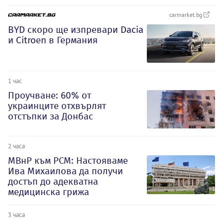
carmarket.bg
BYD скоро ще изпревари Dacia
и Citroеn в Германия
1 час
Проучване: 60% от
украинците отхвърлят
отстъпки за Донбас
2 часа
МВнР към РСМ: Настояваме
Ива Михаилова да получи
достъп до адекватна
медицинска грижа
3 часа