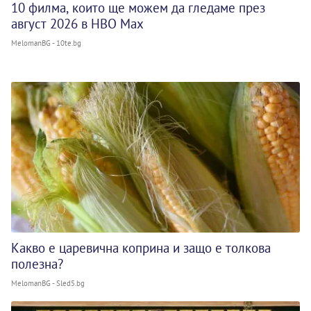
10 филма, които ще можем да гледаме през
август 2026 в HBO Max
MelomanBG - 10te.bg
Какво е царевична коприна и защо е толкова
полезна?
MelomanBG - Sled5.bg