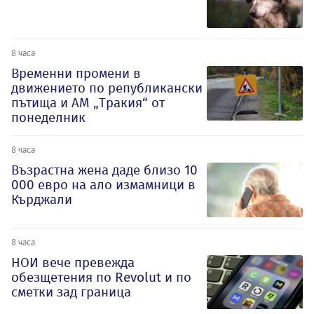
8 часа
Временни промени в
движението по републикански
пътища и АМ „Тракия“ от
понеделник
8 часа
Възрастна жена даде близо 10
000 евро на ало измамници в
Кърджали
8 часа
НОИ вече превежда
обезщетения по Revolut и по
сметки зад граница