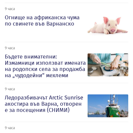
9 часа
Огнище на африканска чума
по свинете във Варнанско
9 часа
Бъдете внимателни:
Измамници използват имената
на родопски села за продажба
на „чудодейни“ мехлеми
9 часа
Ледоразбивачът Arctic Sunrise
акостира във Варна, отворен
е за посещения (СНИМИ)
9 часа