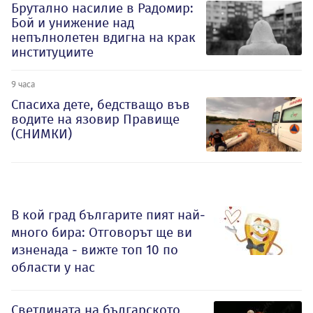
Брутално насилие в Радомир:
Бой и унижение над
непълнолетен вдигна на крак
институциите
9 часа
Спасиха дете, бедстващо във
водите на язовир Правище
(СНИМКИ)
В кой град българите пият най-
много бира: Отговорът ще ви
изненада - вижте топ 10 по
области у нас
Светлината на българското