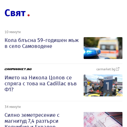
Свят
10 минути
Кола блъсна 59-годишен мъж
в село Самоводене
carmarket.bg
Името на Никола Цолов се
спряга с това на Cadillac във
Ф1?
34 минути
Силно земетресение с
магнитуд 7,4 разтърси
Колумбия и Еквадор