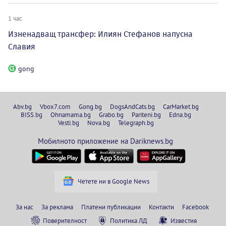
1 час
Изненадващ трансфер: Илиян Стефанов напусна
Славия
gong
Abv.bg
Vbox7.com
Gong.bg
DogsAndCats.bg
CarMarket.bg
BISS.bg
Ohnamama.bg
Grabo.bg
Pariteni.bg
Edna.bg
Vesti.bg
Nova.bg
Telegraph.bg
Мобилното приложение на Dariknews.bg
Четете ни в Google News
За нас
За реклама
Платени публикации
Контакти
Facebook
Поверителност
Политика ЛД
Известия