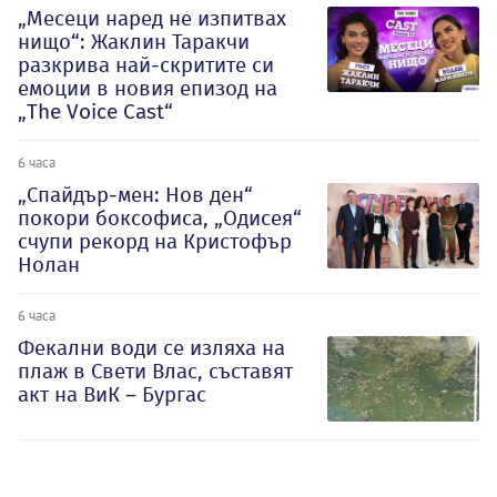
„Месеци наред не изпитвах
нищо“: Жаклин Таракчи
разкрива най-скритите си
емоции в новия епизод на
„The Voice Cast“
6 часа
„Спайдър-мен: Нов ден“
покори боксофиса, „Одисея“
счупи рекорд на Кристофър
Нолан
6 часа
Фекални води се изляха на
плаж в Свети Влас, съставят
акт на ВиК – Бургас