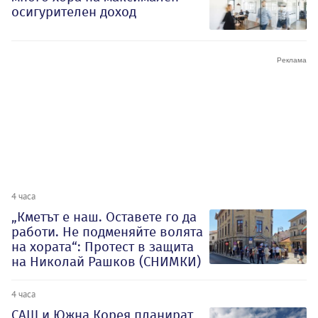
осигурителен доход
4 часа
„Кметът е наш. Оставете го да
работи. Не подменяйте волята
на хората“: Протест в защита
на Николай Рашков (СНИМКИ)
4 часа
САЩ и Южна Корея планират