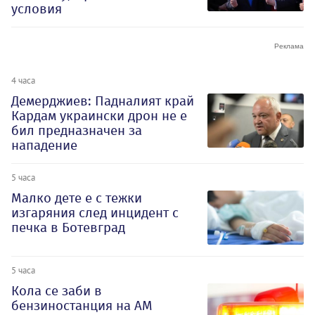
условия
4 часа
Демерджиев: Падналият край
Кардам украински дрон не е
бил предназначен за
нападение
5 часа
Малко дете е с тежки
изгаряния след инцидент с
печка в Ботевград
5 часа
Кола се заби в
бензиностанция на АМ