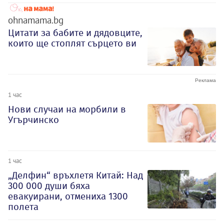
ohnamama.bg
Цитати за бабите и дядовците,
които ще стоплят сърцето ви
1 час
Нови случаи на морбили в
Угърчинско
1 час
„Делфин“ връхлетя Китай: Над
300 000 души бяха
евакуирани, отмениха 1300
полета