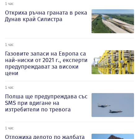
1 час
Откриха ръчна граната в река
Дунав край Силистра
1 час
Газовите запаси на Европа са
най-ниски от 2021 г., експерти
предупреждават за високи
цени
1 час
Полша ще предупреждава със
SMS при вдигане на
изтребители по тревога
1 час
Отложиха делото по жалбата