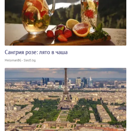
Сангрия розе: лято в чаша
MelomanBG - Sled5.bg