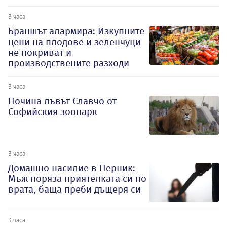
3 часа
Браншът алармира: Изкупните
цени на плодове и зеленчуци
не покриват и
производствените разходи
3 часа
Почина лъвът Славчо от
Софийския зоопарк
3 часа
Домашно насилие в Перник:
Мъж поряза приятелката си по
врата, баща преби дъщеря си
3 часа