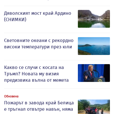
Дяволският мост край Ардино
(СНИМКИ)
Световните океани с рекордно
високи температури през юли
Какво се случи с косата на
Тръмп? Новата му визия
предизвика вълна от мемета
Обновена
Пожарът в завода край Белица
е тръгнал отвътре навън, няма