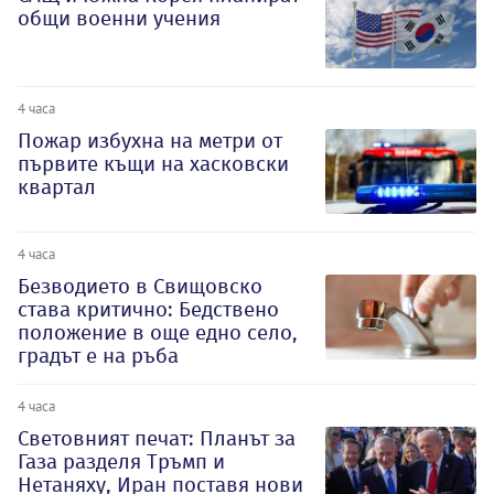
общи военни учения
4 часа
Пожар избухна на метри от
първите къщи на хасковски
квартал
4 часа
Безводието в Свищовско
става критично: Бедствено
положение в още едно село,
градът е на ръба
4 часа
Световният печат: Планът за
Газа разделя Тръмп и
Нетаняху, Иран поставя нови