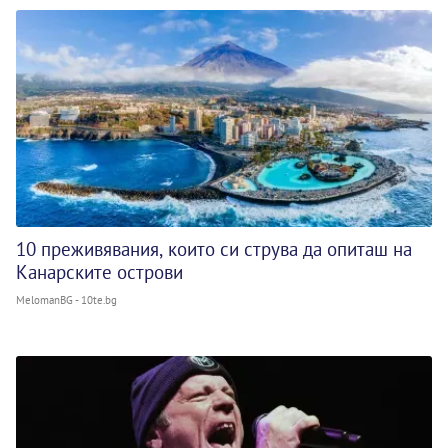
10 преживявания, които си струва да опиташ на
Канарските острови
MelomanBG - 10te.bg