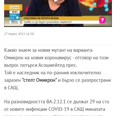
27 април 2022 16:50
Какво знаем за новия мутант на варианта
Омикрон на новия коронавирус - отговор на този
въпрос потърси Асошиейтед прес.
Той е наследник на по-ранния изключително
заразен
"стелт Омикрон"
и бързо се разпространи
в САЩ.
На разновидността BA.2.12.1 се дължат 29 на сто
от новите инфекции COVID-19 в САЩ миналата