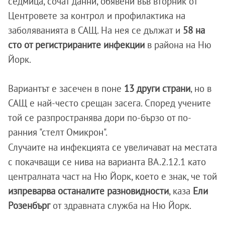
седмица, сочат данни, обявени във вторник от
Центровете за контрол и профилактика на
заболяванията в САЩ. На нея се дължат и
58 на
сто от регистрираните инфекции
в района на Ню
Йорк.
Вариантът е засечен в поне
13 други страни
, но в
САЩ е най-често срещан засега. Според учените
той се разпространява дори по-бързо от по-
ранния "стелт Омикрон".
Случаите на инфекцията се увеличават на местата
с покачващи се нива на варианта BA.2.12.1 като
централната част на Ню Йорк, което е знак, че той
изпреварва останалите разновидности
, каза
Ели
Розенбърг
от здравната служба на Ню Йорк.