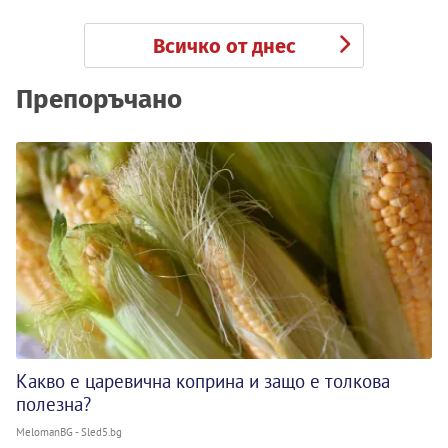
Всичко от днес
Препоръчано
Какво е царевична коприна и защо е толкова
полезна?
MelomanBG - Sled5.bg