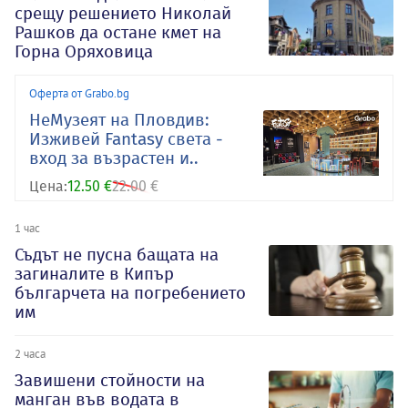
срещу решението Николай
Рашков да остане кмет на
Горна Оряховица
Оферта от Grabo.bg
НеМузеят на Пловдив:
Изживей Fantasy света -
вход за възрастен и..
Цена:
12.50 €
22.00 €
1 час
Съдът не пусна бащата на
загиналите в Кипър
българчета на погребението
им
2 часа
Завишени стойности на
манган във водата в