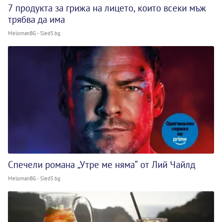
7 продукта за грижа на лицето, които всеки мъж
трябва да има
MelomanBG - Sled5.bg
Спечели романа „Утре ме няма“ от Лий Чайлд
MelomanBG - Sled5.bg