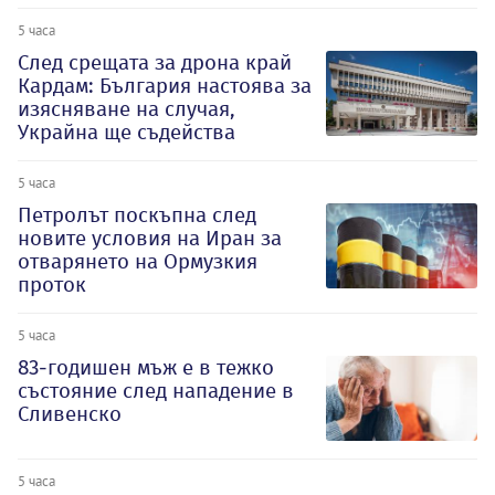
5 часа
След срещата за дрона край
Кардам: България настоява за
изясняване на случая,
Украйна ще съдейства
5 часа
Петролът поскъпна след
новите условия на Иран за
отварянето на Ормузкия
проток
5 часа
83-годишен мъж е в тежко
състояние след нападение в
Сливенско
5 часа