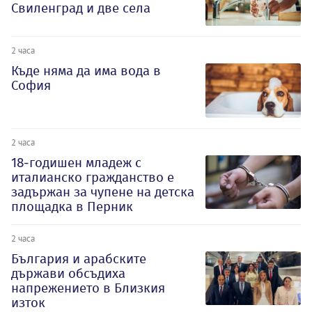
Свиленград и две села
2 часа
Къде няма да има вода в
София
2 часа
18-годишен младеж с
италианско гражданство е
задържан за чупене на детска
площадка в Перник
2 часа
България и арабските
държави обсъдиха
напрежението в Близкия
изток