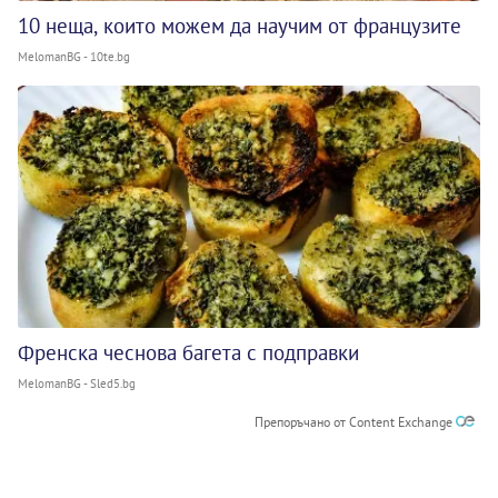
10 неща, които можем да научим от французите
MelomanBG - 10te.bg
Френска чеснова багета с подправки
MelomanBG - Sled5.bg
Препоръчано от Content Exchange