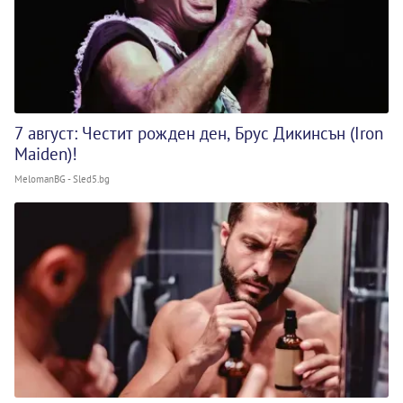
7 август: Честит рожден ден, Брус Дикинсън (Iron
Maiden)!
MelomanBG - Sled5.bg