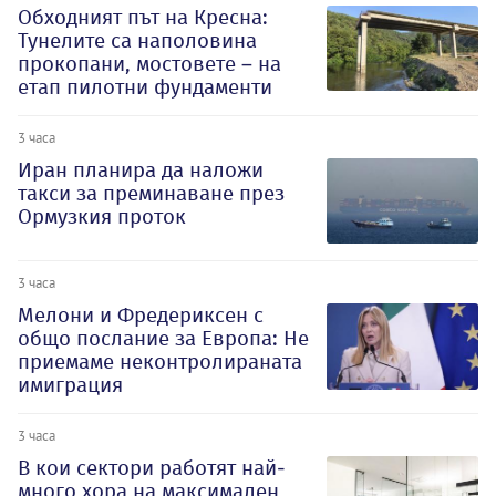
Обходният път на Кресна:
Тунелите са наполовина
прокопани, мостовете – на
етап пилотни фундаменти
3 часа
Иран планира да наложи
такси за преминаване през
Ормузкия проток
3 часа
Мелони и Фредериксен с
общо послание за Европа: Не
приемаме неконтролираната
имиграция
3 часа
В кои сектори работят най-
много хора на максимален