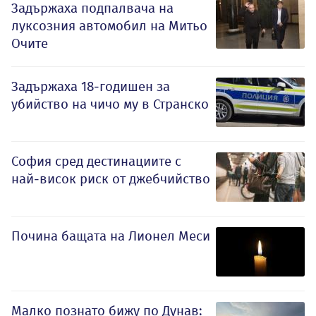
Задържаха подпалвача на
луксозния автомобил на Митьо
Очите
Задържаха 18-годишен за
убийство на чичо му в Странско
София сред дестинациите с
най-висок риск от джебчийство
Почина бащата на Лионел Меси
Малко познато бижу по Дунав: