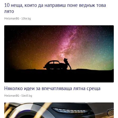
10 неща, които да направиш поне веднъж това
лято
MelomanBG - 10te.bg
Няколко идеи за впечатляваща лятна среща
MelomanBG - Sled5.bg