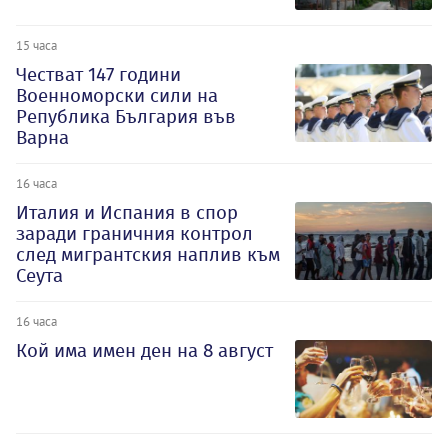
15 часа
Честват 147 години
Военноморски сили на
Република България във
Варна
16 часа
Италия и Испания в спор
заради граничния контрол
след мигрантския наплив към
Сеута
16 часа
Кой има имен ден на 8 август