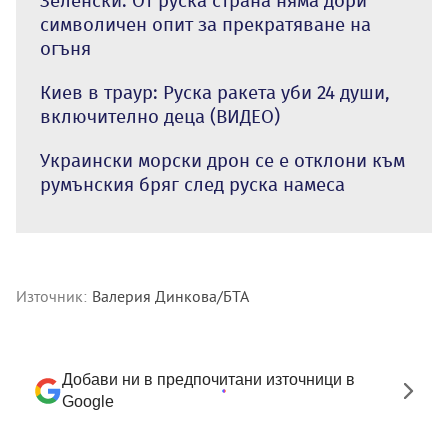
Зеленски: От руска страна няма дори
символичен опит за прекратяване на
огъня
Киев в траур: Руска ракета уби 24 души,
включително деца (ВИДЕО)
Украински морски дрон се е отклони към
румънския бряг след руска намеса
Източник:
Валерия Динкова/БТА
Добави ни в предпочитани източници в
Google