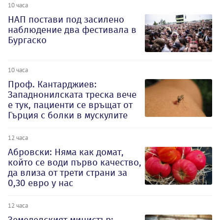
10 часа
НАП постави под засилено
наблюдение два фестивала в
Бургаско
10 часа
Проф. Кантарджиев:
Западнонилската треска вече
е тук, пациенти се връщат от
Гърция с болки в мускулите
12 часа
Абровски: Няма как домат,
който се води първо качество,
да влиза от трети страни за
0,30 евро у нас
12 часа
Земеделският министър: