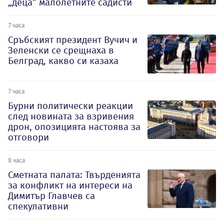
„деца” малолетните садисти
7 часа
Сръбският президент Вучич и
Зеленски се срещнаха в
Белград, какво си казаха
7 часа
Бурни политически реакции
след новината за взривения
дрон, опозицията настоява за
отговори
8 часа
Сметната палата: Твърденията
за конфликт на интереси на
Димитър Главчев са
спекулативни