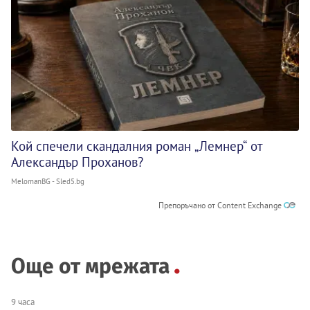
Кой спечели скандалния роман „Лемнер“ от
Александър Проханов?
MelomanBG - Sled5.bg
Препоръчано от Content Exchange
Още от мрежата
9 часа