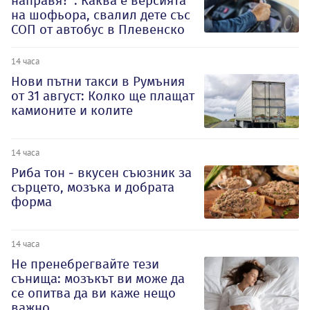
направя?“: Каква е версията
на шофьора, свалил дете със
СОП от автобус в Плевенско
14 часа
Нови пътни такси в Румъния
от 31 август: Колко ще плащат
камионите и колите
14 часа
Риба тон - вкусен съюзник за
сърцето, мозъка и добрата
форма
14 часа
Не пренебрегвайте тези
сънища: мозъкът ви може да
се опитва да ви каже нещо
важно