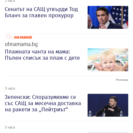
2 часа
Сенатът на САЩ утвърди Тод
Бланч за главен прокурор
ohnamama.bg
Плажната чанта на мама:
Пълен списък за плаж с дете
3 часа
Зеленски: Споразумяхме се
със САЩ за месечна доставка
на ракети за „Пейтриът“
3 часа