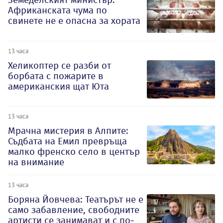
Африканската чума по
свинете не е опасна за хората
13 часа
Хеликоптер се разби от
борбата с пожарите в
американския щат Юта
13 часа
Мрачна мистерия в Алпите:
Съдбата на Емил превръща
малко френско село в център
на внимание
13 часа
Боряна Йовчева: Театърът не е
само забавление, свободните
артисти се занимават и с по-