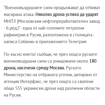
“Военновъздушните сили продължават да отбиват
масирана атака.
Няколко дрона успяха да ударят
МНПЗ (Московския нефтопреработвателен завод
- б.ред.)” - една от най-големите петролни
рафинерии в Русия, разположена в столицата -
написа Собянин в приложението Телеграм.
По-късно кметът съобщи, че през нощта руските
военновъздушни сили са унищожили около
180
дрона, насочени срещу Москва.
Руското
Министерство на отбраната уточни, цитирано от
агенция Интерфакс, че през нощта са свалени
общо 555 украински дрона над различни области
на Русия.