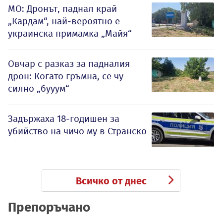
МО: Дронът, паднал край
„Кардам“, най-вероятно е
украинска примамка „Майя“
Овчар с разказ за падналия
дрон: Когато гръмна, се чу
силно „бууум“
Задържаха 18-годишен за
убийство на чичо му в Странско
Всичко от днес
Препоръчано