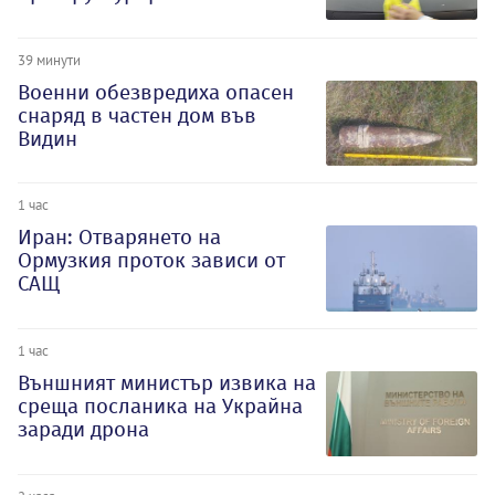
39 минути
Военни обезвредиха опасен
снаряд в частен дом във
Видин
1 час
Иран: Отварянето на
Ормузкия проток зависи от
САЩ
1 час
Външният министър извика на
среща посланика на Украйна
заради дрона