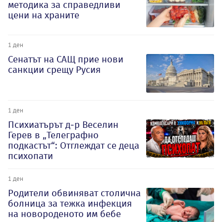
методика за справедливи
цени на храните
1 ден
Сенатът на САЩ прие нови
санкции срещу Русия
1 ден
Психиатърът д-р Веселин
Герев в „Телеграфно
подкастът“: Отглеждат се деца
психопати
1 ден
Родители обвиняват столична
болница за тежка инфекция
на новороденото им бебе