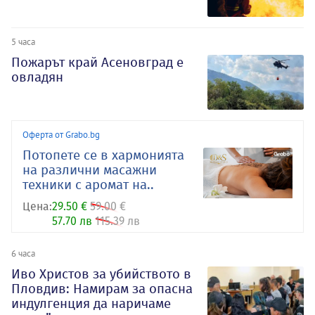
5 часа
Пожарът край Асеновград е
овладян
Оферта от Grabo.bg
Потопете се в хармонията
на различни масажни
техники с аромат на..
Цена:
29.50 €
59.00 €
57.70 лв
115.39 лв
6 часа
Иво Христов за убийството в
Пловдив: Намирам за опасна
индулгенция да наричаме