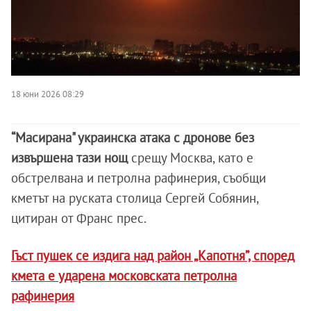
18 юни 2026 08:29
“Масирана" украинска атака с дронове без
извършена тази нощ
срещу Москва, като е
обстрелвана и петролна рафинерия, съобщи
кметът на руската столица Сергей Собянин,
цитиран от Франс прес.
Гъст пушек се издига над район „Капотня”, според
кмета е ударена московската петролна
рафинерия