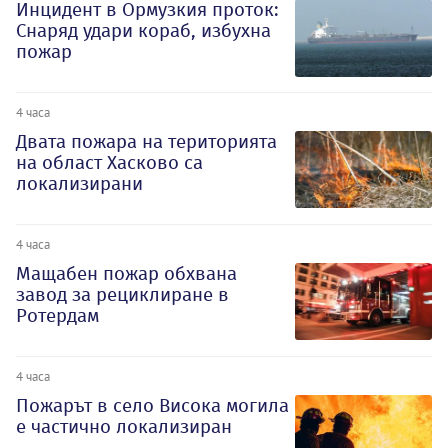
Инцидент в Ормузкия проток:
Снаряд удари кораб, избухна
пожар
4 часа
Двата пожара на територията
на област Хасково са
локализирани
4 часа
Мащабен пожар обхвана
завод за рециклиране в
Ротердам
4 часа
Пожарът в село Висока могила
е частично локализиран