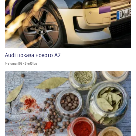
Audi показа новото A2
MelomanBG - Sled5.bg