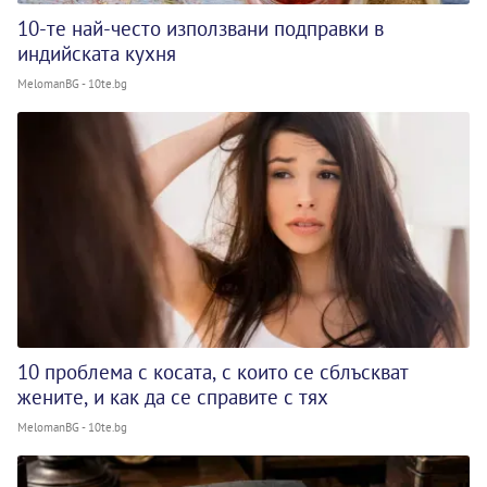
10-те най-често използвани подправки в
индийската кухня
MelomanBG - 10te.bg
10 проблема с косата, с които се сблъскват
жените, и как да се справите с тях
MelomanBG - 10te.bg