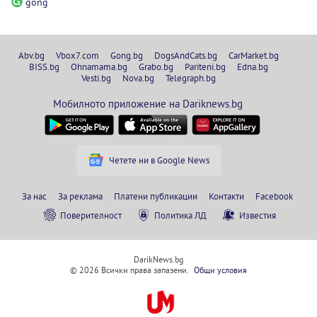
gong
Abv.bg
Vbox7.com
Gong.bg
DogsAndCats.bg
CarMarket.bg
BISS.bg
Ohnamama.bg
Grabo.bg
Pariteni.bg
Edna.bg
Vesti.bg
Nova.bg
Telegraph.bg
Мобилното приложение на Dariknews.bg
Четете ни в Google News
За нас
За реклама
Платени публикации
Контакти
Facebook
Поверителност
Политика ЛД
Известия
DarikNews.bg
© 2026 Всички права запазени.
Общи условия