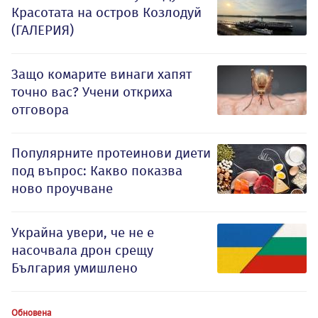
Красотата на остров Козлодуй
(ГАЛЕРИЯ)
Защо комарите винаги хапят
точно вас? Учени откриха
отговора
Популярните протеинови диети
под въпрос: Какво показва
ново проучване
Украйна увери, че не е
насочвала дрон срещу
България умишлено
Обновена