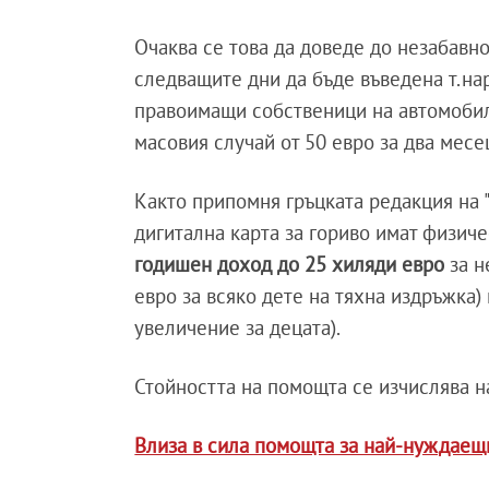
Очаква се това да доведе до незабавно
следващите дни да бъде въведена т.на
правоимащи собственици на автомобил
масовия случай от 50 евро за два месе
Както припомня гръцката редакция на "
дигитална карта за гориво имат физиче
годишен доход до 25 хиляди евро
за н
евро за всяко дете на тяхна издръжка)
увеличение за децата).
Стойността на помощта се изчислява 
Влиза в сила помощта за най-нуждаещи