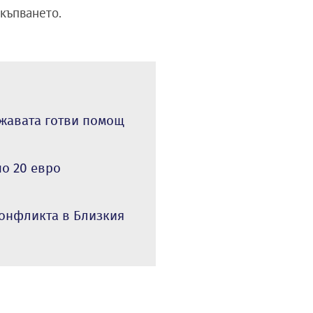
къпването.
ржавата готви помощ
по 20 евро
конфликта в Близкия