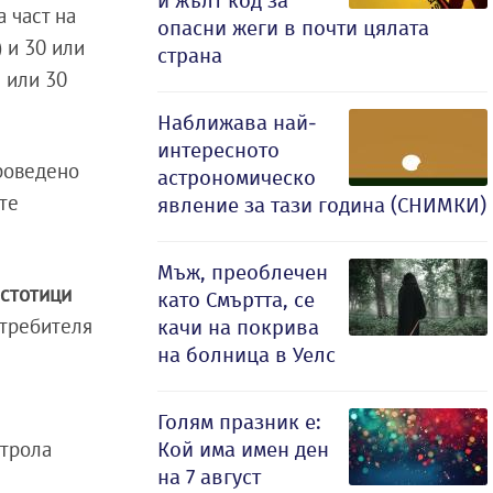
и жълт код за
 част на
опасни жеги в почти цялата
) и 30 или
страна
 или 30
Наближава най-
интересното
роведено
астрономическо
ите
явление за тази година (СНИМКИ)
Мъж, преоблечен
т
стотици
като Смъртта, се
отребителя
качи на покрива
на болница в Уелс
Голям празник е:
етрола
Кой има имен ден
на 7 август