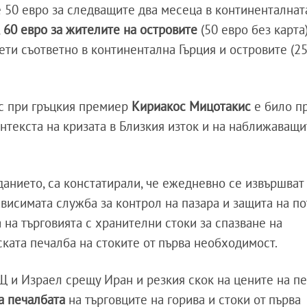
 50 евро за следващите два месеца в континенталната
,
60 евро за жителите на островите
(50 евро без карта
ети съответно в континентална Гърция и островите (25
ес при гръцкия премиер
Кириакос Мицотакис
е било п
онтекста на кризата в Близкия изток и на наближаващ
еданието, са констатирали, че ежедневно се извършва
зависимата служба за контрол на пазара и защита на п
 на търговията с хранителни стоки за спазване на
ската печалба на стоките от първа необходимост.
Щ и Израел срещу Иран и резкия скок на цените на п
а печалбата
на търговците на горива и стоки от първа