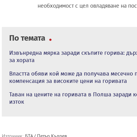
необходимост с цел овладяване на пос
По темата
Извънредна мярка заради скъпите горива: дъ
за хората
Властта обяви кой може да получава месечно 
компенсация за високите цени на горивата
Таван на цените на горивата в Полша заради 
изток
Източник:
БТА / Петър Къдрев