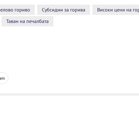
елово гориво
Субсидии за горива
Високи цени на го
Таван на печалбата
ram