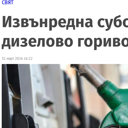
СВЯТ
Извънредна субс
дизелово гориво
31 март 2026 16:22