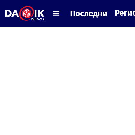
Реги
Последни