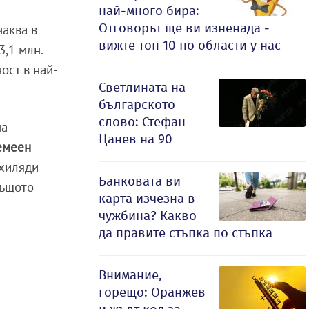
най-много бира:
Отговорът ще ви изненада -
чаква в
вижте топ 10 по области у нас
3,1 млн.
ост в най-
Светлината на
българското
слово: Стефан
на
Цанев на 90
емеен
 хиляди
Банковата ви
същото
карта изчезна в
чужбина? Какво
да правите стъпка по стъпка
Внимание,
горещо: Оранжев