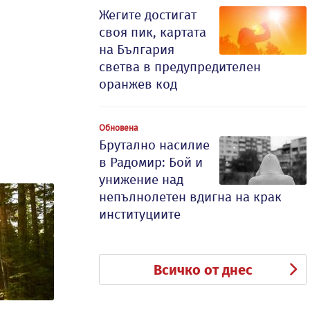
Жегите достигат
своя пик, картата
на България
светва в предупредителен
оранжев код
Обновена
Брутално насилие
в Радомир: Бой и
унижение над
непълнолетен вдигна на крак
институциите
Всичко от днес