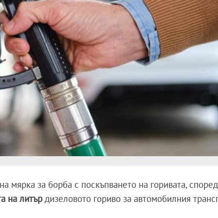
дна мярка за борба с поскъпването на горивата, според
а на литър
дизеловото гориво за автомобилния трансп