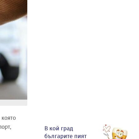
 която
орт,
В кой град
българите пият