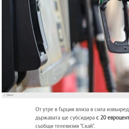
/ iStock
От утре в Гърция влиза в сила извънре
държавата ще субсидира
с 20 евроцент
съобщи телевизия "Скай".