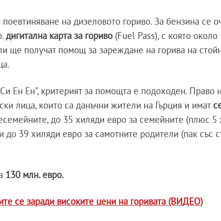
 поевтиняване на дизеловото гориво. За бензина се о
р.
дигитална карта за гориво
(Fuel Pass), с която около 
и ще получат помощ за зареждане на горива на стойн
ца.
Си Ен Ен", критерият за помощта е подоходен. Право 
ски лица, които са данъчни жители на Гърция и имат
с
есемейните, до 35 хиляди евро за семейните (плюс 5
 и до 39 хиляди евро за самотните родители (пак със 
на
130 млн. евро.
те се заради високите цени на горивата (ВИДЕО)