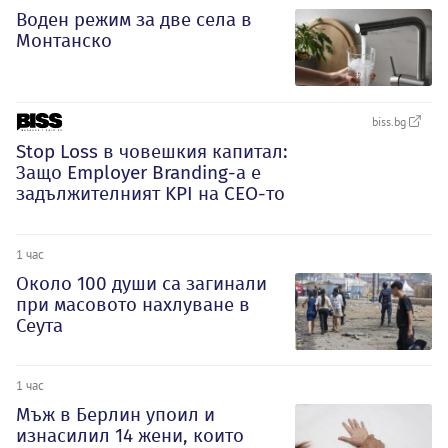
Воден режим за две села в
Монтанско
biss.bg
Stop Loss в човешкия капитал:
Защо Employer Branding-а е
задължителният KPI на CEO-то
1 час
Около 100 души са загинали
при масовото нахлуване в
Сеута
1 час
Мъж в Берлин упоил и
изнасилил 14 жени, които