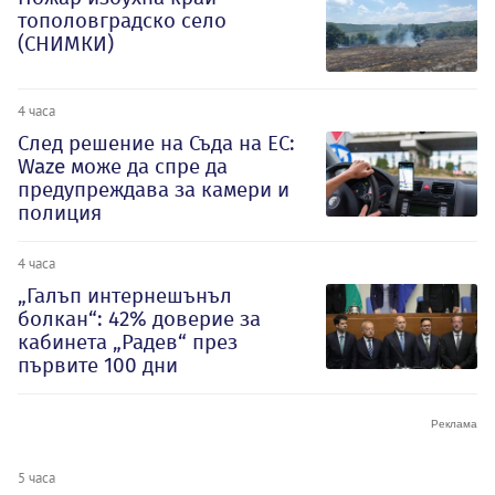
тополовградско село
(СНИМКИ)
4 часа
След решение на Съда на ЕС:
Waze може да спре да
предупреждава за камери и
полиция
4 часа
„Галъп интернешънъл
болкан“: 42% доверие за
кабинета „Радев“ през
първите 100 дни
5 часа