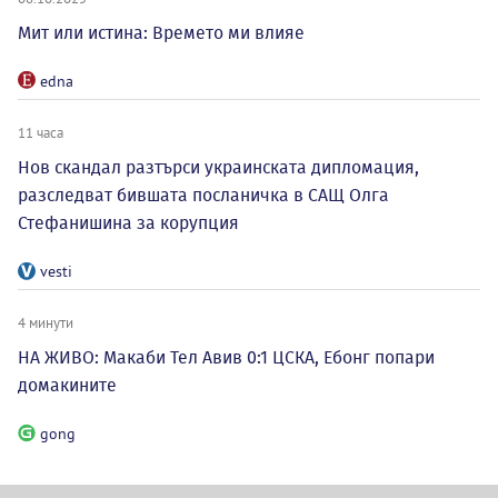
Мит или истина: Времето ми влияе
edna
11 часа
Нов скандал разтърси украинската дипломация,
разследват бившата посланичка в САЩ Олга
Стефанишина за корупция
vesti
4 минути
НА ЖИВО: Макаби Тел Авив 0:1 ЦСКА, Ебонг попари
домакините
gong