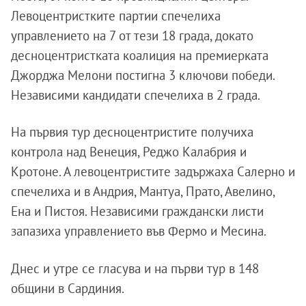
Левоцентристките партии спечелиха
управлението на 7 от тези 18 града, докато
десноцентристката коалиция на премиерката
Джорджа Мелони постигна 3 ключови победи.
Независими кандидати спечелиха в 2 града.
На първия тур десноцентристите получиха
контрола над Венеция, Реджо Калабрия и
Кротоне. А левоцентристите задържаха Салерно и
спечелиха и в Андрия, Мантуа, Прато, Авелино,
Ена и Пистоя. Независими граждански листи
запазиха управлението във Фермо и Месина.
Днес и утре се гласува и на първи тур в 148
общини в Сардиния.