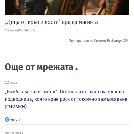
„Деца от кръв и кости“ връща магията
MelomanBG - Sled5.bg
Препоръчано от Content Exchange
Още от мрежата
12 часа
„Бомба със закъснител“: Потъналата съветска ядрена
подводница, която крие риск от токсично замърсяване
(СНИМКИ)
nova
08.10.2025