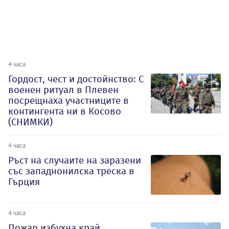
4 часа
Гордост, чест и достойнство: С
военен ритуал в Плевен
посрещнаха участниците в
контингента ни в Косово
(СНИМКИ)
4 часа
Ръст на случаите на заразени
със западнонилска треска в
Гърция
4 часа
Пожар избухна край