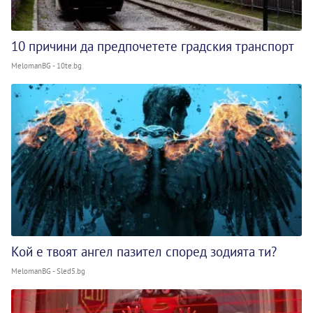
10 причини да предпочетете градския транспорт
MelomanBG - 10te.bg
Кой е твоят ангел пазител според зодията ти?
MelomanBG - Sled5.bg