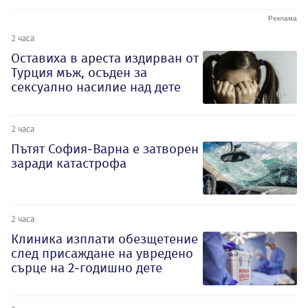
2 часа
Оставиха в ареста издирван от
Турция мъж, осъден за
сексуално насилие над дете
2 часа
Пътят София-Варна е затворен
заради катастрофа
2 часа
Клиника изплати обезщетение
след присаждане на увредено
сърце на 2-годишно дете