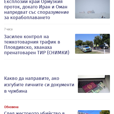
Експлозии край Ормузкия
проток, докато Иран и Оман
напредват със споразумение
за корабоплаването
7 часа
Засилен контрол на
тежкотоварния трафик в
Пловдивско, хванаха
пренатоварен ТИР (СНИМКИ)
Какво да направите, ако
изгубите личните си документи
в чужбина
Обновена
След жестокото убийство в