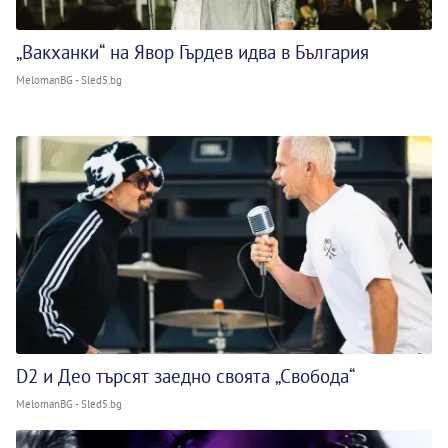
„Вакханки“ на Явор Гърдев идва в България
MelomanBG - Sled5.bg
D2 и Део търсят заедно своята „Свобода“
MelomanBG - Sled5.bg