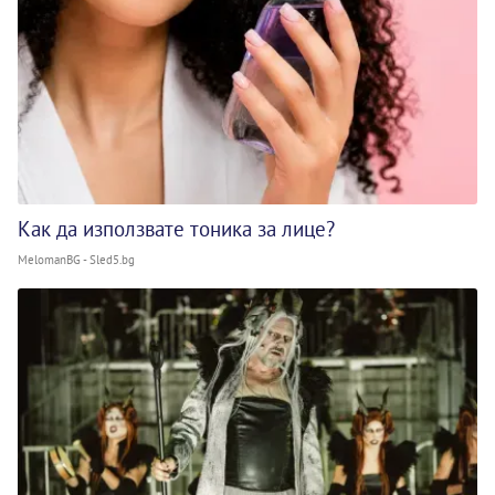
Как да използвате тоника за лице?
MelomanBG - Sled5.bg