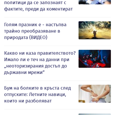
политици да се запознаят с
фактите, преди да коментират
Голям празник е - настъпва
трайно преобразяване в
природата (ВИДЕО)
Какво ни каза правителството?
Имало ли е теч на данни при
„неоторизирания достъп до
държавни мрежи“
Бум на болките в кръста след
отпуските: Летните навици,
които ни разболяват