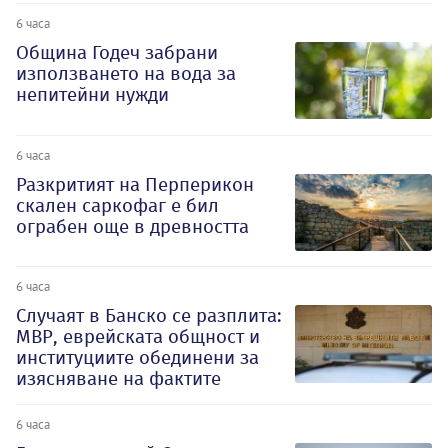
6 часа
Община Годеч забрани
използването на вода за
непитейни нужди
6 часа
Разкритият на Перперикон
скален саркофаг е бил
ограбен още в древността
6 часа
Случаят в Банско се разплита:
МВР, еврейската общност и
институциите обединени за
изясняване на фактите
6 часа