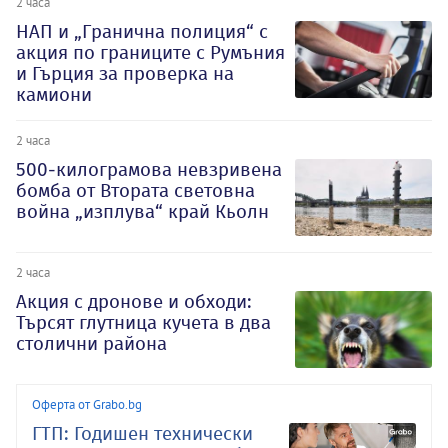
2 часа
НАП и „Гранична полиция“ с
акция по границите с Румъния
и Гърция за проверка на
камиони
2 часа
500-килограмова невзривена
бомба от Втората световна
война „изплува“ край Кьолн
2 часа
Акция с дронове и обходи:
Търсят глутница кучета в два
столични района
Оферта от Grabo.bg
ГТП: Годишен технически