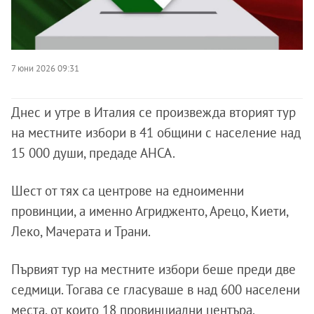
7 юни 2026 09:31
Днес и утре в Италия се произвежда вторият тур
на местните избори в 41 общини с население над
15 000 души, предаде АНСА.
Шест от тях са центрове на едноименни
провинции, а именно Агридженто, Арецо, Киети,
Леко, Мачерата и Трани.
Първият тур на местните избори беше преди две
седмици. Тогава се гласуваше в над 600 населени
места, от които 18 провинциални центъра.