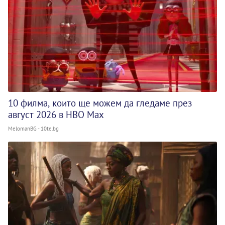
10 филма, които ще можем да гледаме през
август 2026 в HBO Max
MelomanBG - 10te.bg