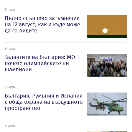
3 часа
Пълно слънчево затъмнение
на 12 август, как и къде може
да го видите
3 часа
Талантите на България: МОН
почете олимпийските ни
шампиони
3 часа
България, Румъния и Испания
с обща охрана на въздушното
пространство
4 часа