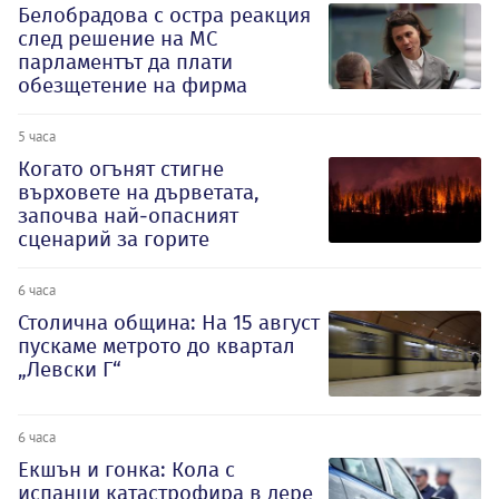
Белобрадова с остра реакция
след решение на МС
парламентът да плати
обезщетение на фирма
5 часа
Когато огънят стигне
върховете на дърветата,
започва най-опасният
сценарий за горите
6 часа
Столична община: На 15 август
пускаме метрото до квартал
„Левски Г“
6 часа
Екшън и гонка: Кола с
испанци катастрофира в дере