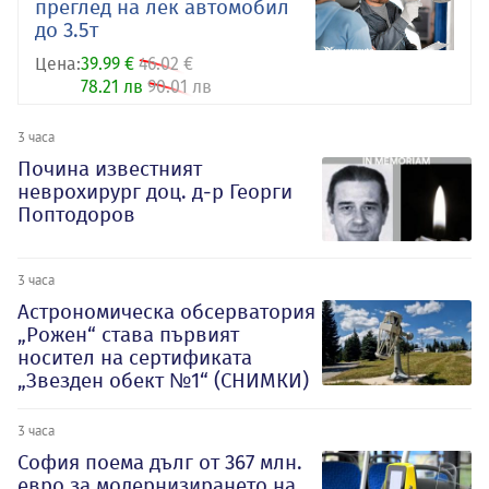
преглед на лек автомобил
до 3.5т
Цена:
39.99 €
46.02 €
78.21 лв
90.01 лв
3 часа
Почина известният
неврохирург доц. д-р Георги
Поптодоров
3 часа
Астрономическа обсерватория
„Рожен“ става първият
носител на сертификата
„Звезден обект №1“ (СНИМКИ)
3 часа
София поема дълг от 367 млн.
евро за модернизирането на