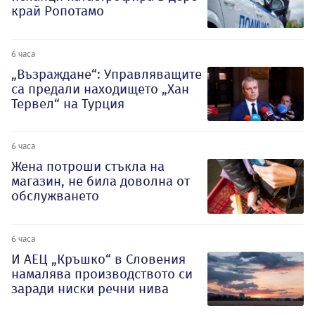
край Ропотамо
6 часа
„Възраждане“: Управляващите
са предали находището „Хан
Тервел“ на Турция
6 часа
Жена потроши стъкла на
магазин, не била доволна от
обслужването
6 часа
И АЕЦ „Кръшко“ в Словения
намалява производството си
заради ниски речни нива