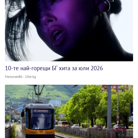
10-те най-горещи БГ хита за юли 2026
MelomanBG - 10te.bg