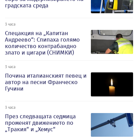
градската среда
3 часа
Спецакция на „Капитан
Андреево“: Спипаха голямо
количество контрабандно
злато и цигари (СНИМКИ)
3 часа
Почина италианският певец и
автор на песни Франческо
Гучини
3 часа
През следващата седмица
променят движението по
„Тракия“ и „Хемус“