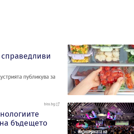
а справедливи
устрията публикува за
biss.bg
хнологиите
 на бъдещето