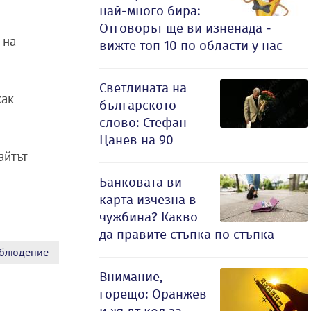
най-много бира:
Отговорът ще ви изненада -
 на
вижте топ 10 по области у нас
Светлината на
как
българското
слово: Стефан
Цанев на 90
Сайтът
Банковата ви
карта изчезна в
чужбина? Какво
да правите стъпка по стъпка
блюдение
Внимание,
горещо: Оранжев