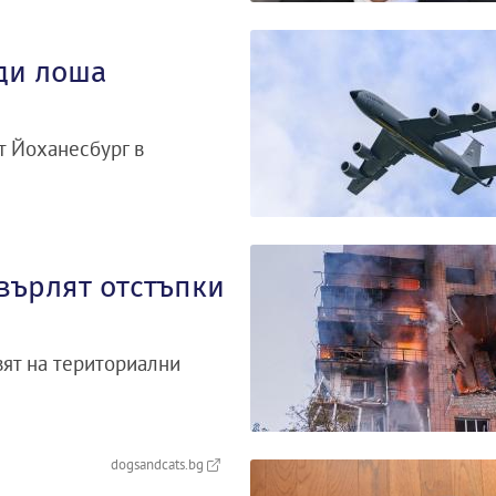
ди лоша
т Йоханесбург в
върлят отстъпки
вят на териториални
dogsandcats.bg