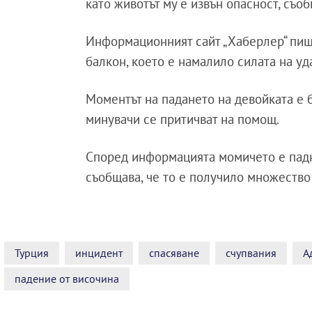
като животът му е извън опасност, съо
Информационният сайт „Хаберлер“ пиш
балкон, което е намалило силата на уд
Моментът на падането на девойката е б
минувачи се притичват на помощ.
Според информацията момичето е пад
съобщава, че то е получило множество 
Турция
инцидент
спасяване
счупвания
А
падение от височина