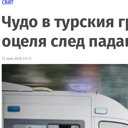
СВЯТ
Чудо в турския 
оцеля след пада
11 юни 2026 14:21