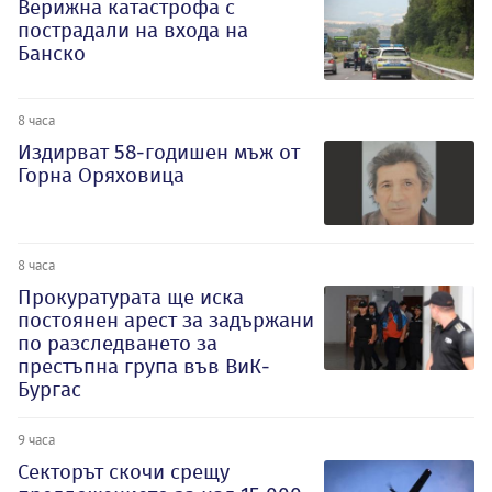
Верижна катастрофа с
пострадали на входа на
Банско
8 часа
Издирват 58-годишен мъж от
Горна Оряховица
8 часа
Прокуратурата ще иска
постоянен арест за задържани
по разследването за
престъпна група във ВиК-
Бургас
9 часа
Секторът скочи срещу