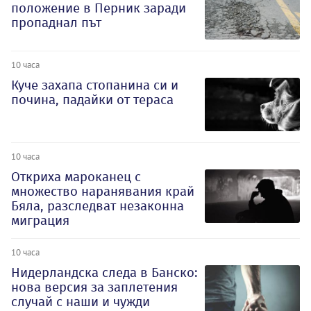
положение в Перник заради
пропаднал път
10 часа
Куче захапа стопанина си и
почина, падайки от тераса
10 часа
Откриха мароканец с
множество наранявания край
Бяла, разследват незаконна
миграция
10 часа
Нидерландска следа в Банско:
нова версия за заплетения
случай с наши и чужди