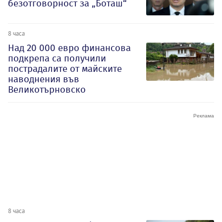
безотговорност за „Боташ“
8 часа
Над 20 000 евро финансова
подкрепа са получили
пострадалите от майските
наводнения във
Великотърновско
8 часа