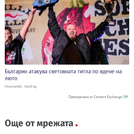
Българин атакува световната титла по ядене на
люто
MelomanBG - Sled5.bg
Препоръчано от Content Exchange
Още от мрежата