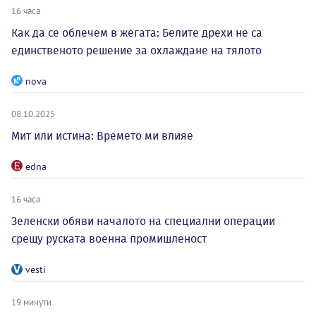
16 часа
Как да се облечем в жегата: Белите дрехи не са
единственото решение за охлаждане на тялото
nova
08.10.2025
Мит или истина: Времето ми влияе
edna
16 часа
Зеленски обяви началото на специални операции
срещу руската военна промишленост
vesti
19 минути