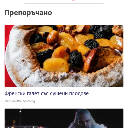
Препоръчано
Френски галет със сушени плодове
MelomanBG - Sled5.bg