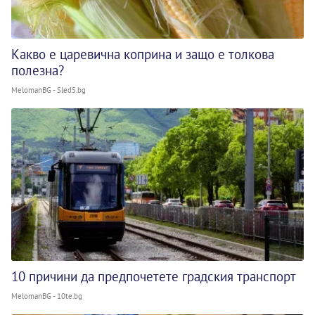
Какво е царевична коприна и защо е толкова
полезна?
MelomanBG - Sled5.bg
10 причини да предпочетете градския транспорт
MelomanBG - 10te.bg