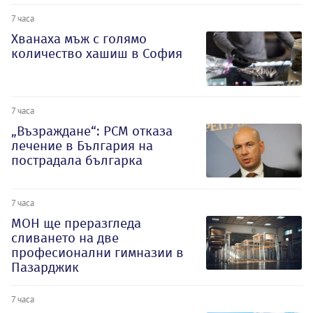
7 часа
Хванаха мъж с голямо
количество хашиш в София
7 часа
„Възраждане“: РСМ отказа
лечение в България на
пострадала българка
7 часа
МОН ще преразгледа
сливането на две
професионални гимназии в
Пазарджик
7 часа