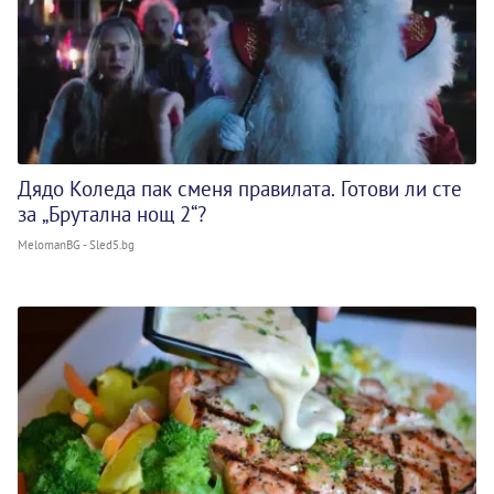
Дядо Коледа пак сменя правилата. Готови ли сте
за „Брутална нощ 2“?
MelomanBG - Sled5.bg