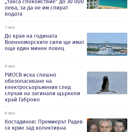
„такса спокойствие“ до 30 000
лева, за да не им спират
водата
7 часа
До края на годината
Военноморските сили ще имат
още един минен ловец
8 часа
РИОСВ иска спешно
обезопасяване на
електросъоръжения след
случаи на загинали щъркели
край Габрово
8 часа
Костадинов: Премиерът Радев
се крие зад колективна