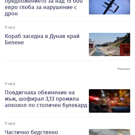
предложението за над 15 000
евро глоба за нарушение с
дрон
9 часа
Кораб заседна в Дунав край
Белене
9 часа
Повдигнаха обвинение на
мъж, шофирал 3,13 промила
алкохол по столичен булевард
9 часа
Частично бедствено