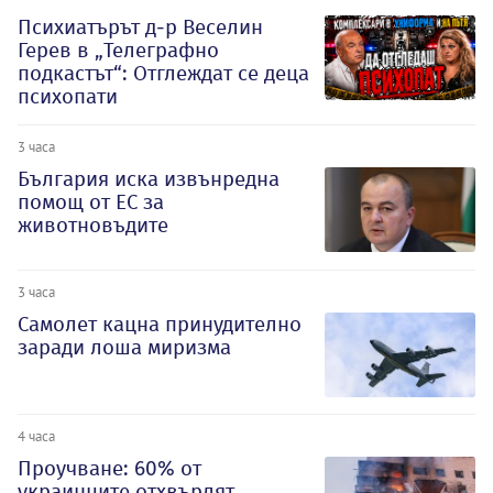
Психиатърът д-р Веселин
Герев в „Телеграфно
подкастът“: Отглеждат се деца
психопати
3 часа
България иска извънредна
помощ от ЕС за
животновъдите
3 часа
Самолет кацна принудително
заради лоша миризма
4 часа
Проучване: 60% от
украинците отхвърлят