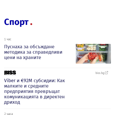
Спорт
1 час
Пуснаха за обсъждане
методика за справедливи
цени на храните
biss.bg
Viber и €92М субсидии: Как
малките и средните
предприятия превръщат
комуникацията в директен
дриход
2 часа