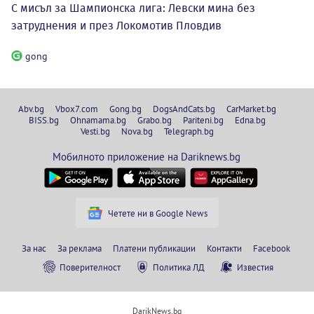
С мисъл за Шампионска лига: Левски мина без
затруднения и през Локомотив Пловдив
gong
Abv.bg
Vbox7.com
Gong.bg
DogsAndCats.bg
CarMarket.bg
BISS.bg
Ohnamama.bg
Grabo.bg
Pariteni.bg
Edna.bg
Vesti.bg
Nova.bg
Telegraph.bg
Мобилното приложение на Dariknews.bg
Четете ни в Google News
За нас
За реклама
Платени публикации
Контакти
Facebook
Поверителност
Политика ЛД
Известия
DarikNews.bg