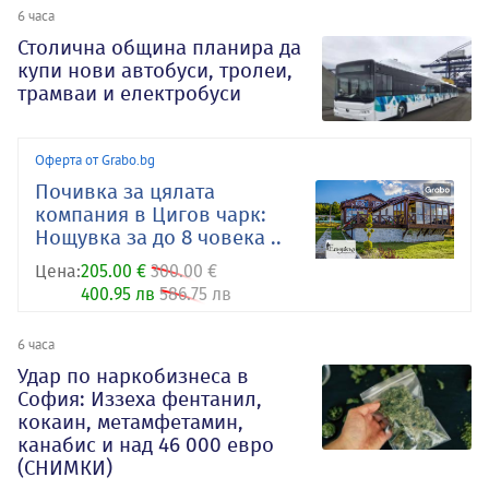
6 часа
Столична община планира да
купи нови автобуси, тролеи,
трамваи и електробуси
Оферта от Grabo.bg
Почивка за цялата
компания в Цигов чарк:
Нощувка за до 8 човека ..
Цена:
205.00 €
300.00 €
400.95 лв
586.75 лв
6 часа
Удар по наркобизнеса в
София: Иззеха фентанил,
кокаин, метамфетамин,
канабис и над 46 000 евро
(СНИМКИ)