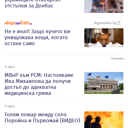
отстъпки за Донбас
dogsandcats.bg
Не е инат! Защо кучето ви
унищожава вещи, когато
остане само
4 часа
МВнР към РСМ: Настояваме
Ива Михаилова да получи
достъп до адекватна
медицинска грижа
5 часа
Голям пожар между село
Поройна и Първомай (ВИДЕО)