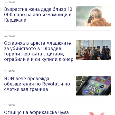
11 часа
Възрастна жена даде близо 10
000 евро на ало измамници в
Кърджали
11 часа
Оставиха в ареста младежите
за убийството в Пловдив:
Горили жертвата с цигари,
ограбили я и си купили дюнер
11 часа
НОИ вече превежда
обезщетения по Revolut и по
сметки зад граница
11 часа
Огнище на африканска чума