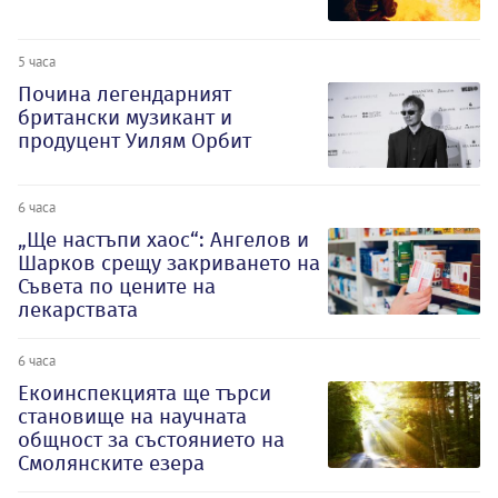
5 часа
Почина легендарният
британски музикант и
продуцент Уилям Орбит
6 часа
„Ще настъпи хаос“: Ангелов и
Шарков срещу закриването на
Съвета по цените на
лекарствата
6 часа
Екоинспекцията ще търси
становище на научната
общност за състоянието на
Смолянските езера