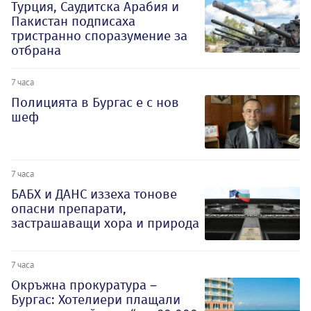
Турция, Саудитска Арабия и
Пакистан подписаха
тристранно споразумение за
отбрана
7 часа
Полицията в Бургас е с нов
шеф
7 часа
БАБХ и ДАНС иззеха тонове
опасни препарати,
застрашаващи хора и природа
7 часа
Окръжна прокуратура –
Бургас: Хотелиери плащали