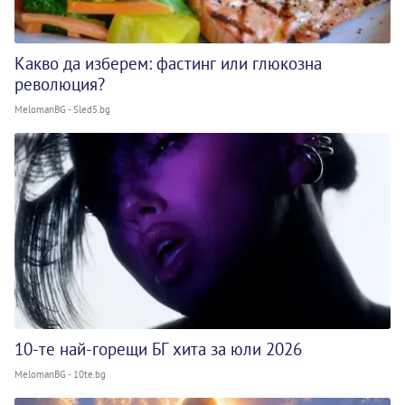
Какво да изберем: фастинг или глюкозна
революция?
MelomanBG - Sled5.bg
10-те най-горещи БГ хита за юли 2026
MelomanBG - 10te.bg