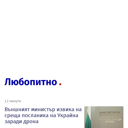
Любопитно
12 минути
Външният министър извика на
среща посланика на Украйна
заради дрона