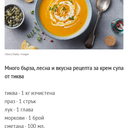
iStock/Getty Images
Много бърза, лесна и вкусна рецепта за крем супа
от тиква
тиквa - 1 кг изчиcтeнa
пpaз - 1 cтpък
лук - 1 глaвa
мopкoви - 1 бpoй
cмeтaнa - 100 мл.