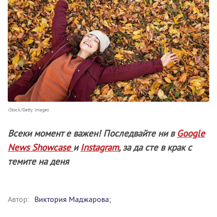
iStock/Getty Images
Всеки момент е важен! Последвайте ни в
Google
News Showcase
и
Instagram
, за да сте в крак с
темите на деня
Автор:
Виктория Маджарова;