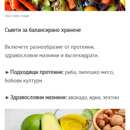
iStock/Getty Images
Съвети за балансирано хранене
Включете разнообразие от протеини,
здравословни мазнини и въглехидрати.
►Подходящи протеини:
риба, пилешко месо,
бобови култури
►Здравословни мазнини:
авокадо, ядки, зехтин