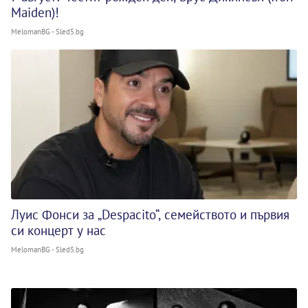
Maiden)!
MelomanBG - Sled5.bg
Луис Фонси за „Despacito“, семейството и първия
си концерт у нас
MelomanBG - Sled5.bg