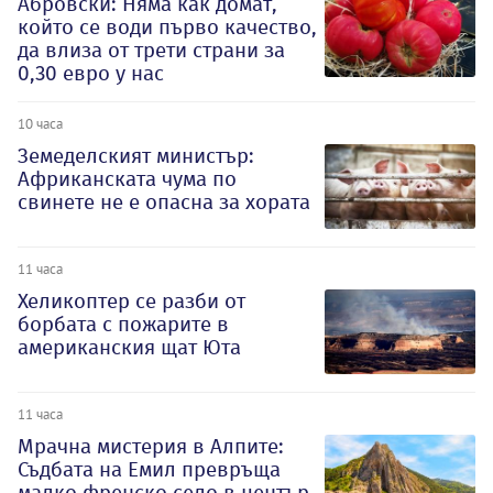
Абровски: Няма как домат,
който се води първо качество,
да влиза от трети страни за
0,30 евро у нас
10 часа
Земеделският министър:
Африканската чума по
свинете не е опасна за хората
11 часа
Хеликоптер се разби от
борбата с пожарите в
американския щат Юта
11 часа
Мрачна мистерия в Алпите:
Съдбата на Емил превръща
малко френско село в център