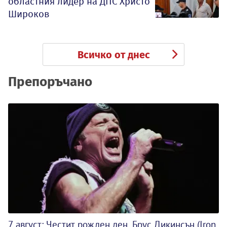
областния лидер на ДПС Христо
Широков
Всичко от днес
Препоръчано
7 август: Честит рожден ден, Брус Дикинсън (Iron