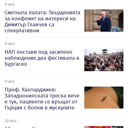
6 часа
Сметната палата: Твърденията
за конфликт на интереси на
Димитър Главчев са
спекулативни
8 часа
НАП постави под засилено
наблюдение два фестивала в
Бургаско
9 часа
Проф. Кантарджиев:
Западнонилската треска вече
е тук, пациенти се връщат от
Гърция с болки в мускулите
10 часа