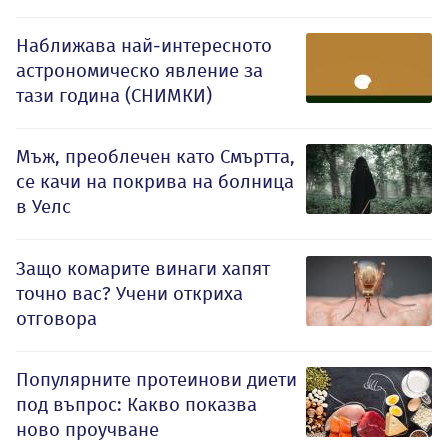
Наближава най-интересното
астрономическо явление за
тази година (СНИМКИ)
Мъж, преоблечен като Смъртта,
се качи на покрива на болница
в Уелс
Защо комарите винаги хапят
точно вас? Учени откриха
отговора
Популярните протеинови диети
под въпрос: Какво показва
ново проучване