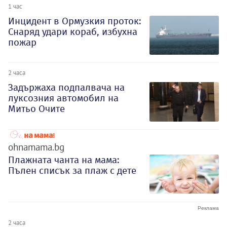
1 час
Инцидент в Ормузкия проток:
Снаряд удари кораб, избухна
пожар
2 часа
Задържаха подпалвача на
луксозния автомобил на
Митьо Очите
ohnamama.bg
Плажната чанта на мама:
Пълен списък за плаж с дете
2 часа