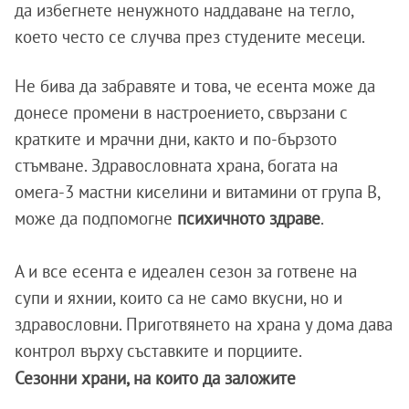
да избегнете ненужното наддаване на тегло,
което често се случва през студените месеци.
Не бива да забравяте и това, че есента може да
донесе промени в настроението, свързани с
кратките и мрачни дни, както и по-бързото
стъмване. Здравословната храна, богата на
омега-3 мастни киселини и витамини от група В,
може да подпомогне
психичното здраве
.
А и все есента е идеален сезон за готвене на
супи и яхнии, които са не само вкусни, но и
здравословни. Приготвянето на храна у дома дава
контрол върху съставките и порциите.
Сезонни храни, на които да заложите