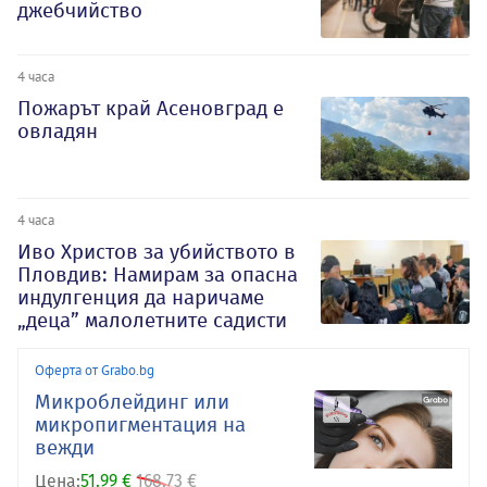
джебчийство
4 часа
Пожарът край Асеновград е
овладян
4 часа
Иво Христов за убийството в
Пловдив: Намирам за опасна
индулгенция да наричаме
„деца” малолетните садисти
Оферта от Grabo.bg
Микроблейдинг или
микропигментация на
вежди
Цена:
51.99 €
168.73 €