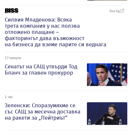
biss.bg
Силвия Младенова: Всяка
трета компания у нас ползва
отложено плащане –
факторингът дава възможност
на бизнеса да вземе парите си веднага
57 минути
Сенатът на САЩ утвърди Тод
Бланч за главен прокурор
1 час
Зеленски: Споразумяхме се
със САЩ за месечна доставка
на ракети за „Пейтриът“