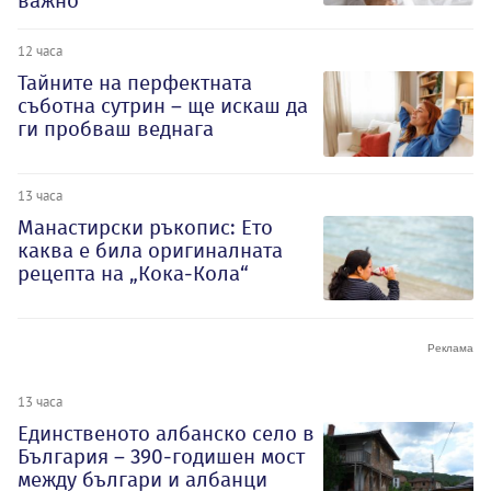
важно
12 часа
Тайните на перфектната
съботна сутрин – ще искаш да
ги пробваш веднага
13 часа
Манастирски ръкопис: Ето
каква е била оригиналната
рецепта на „Кока-Кола“
13 часа
Единственото албанско село в
България – 390-годишен мост
между българи и албанци