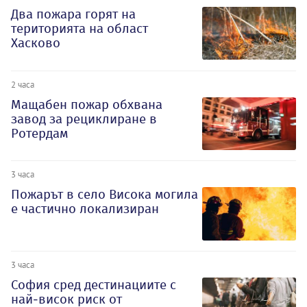
Два пожара горят на
територията на област
Хасково
2 часа
Мащабен пожар обхвана
завод за рециклиране в
Ротердам
3 часа
Пожарът в село Висока могила
е частично локализиран
3 часа
София сред дестинациите с
най-висок риск от