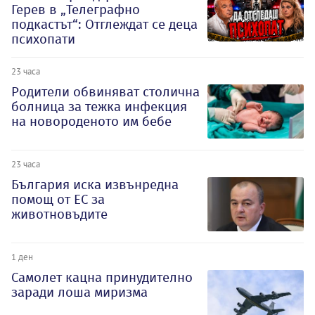
Герев в „Телеграфно
подкастът“: Отглеждат се деца
психопати
23 часа
Родители обвиняват столична
болница за тежка инфекция
на новороденото им бебе
23 часа
България иска извънредна
помощ от ЕС за
животновъдите
1 ден
Самолет кацна принудително
заради лоша миризма