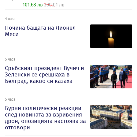
101.68 лв
330.01 лв
4 часа
Почина бащата на Лионел
Меси
5 часа
Сръбският президент Вучич и
Зеленски се срещнаха в
Белград, какво си казаха
5 часа
Бурни политически реакции
след новината за взривения
дрон, опозицията настоява за
отговори