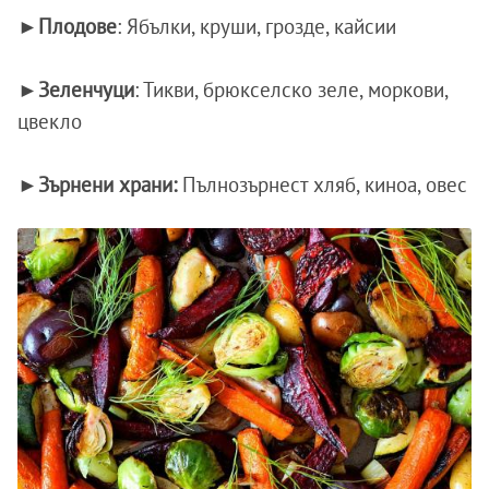
►Плодове
: Ябълки, круши, грозде, кайсии
►Зеленчуци
: Тикви, брюкселско зеле, моркови,
цвекло
►Зърнени храни:
Пълнозърнест хляб, киноа, овес