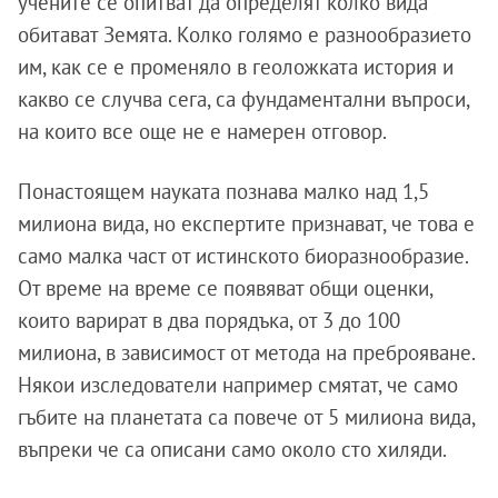
учените се опитват да определят колко вида
обитават Земята. Колко голямо е разнообразието
им, как се е променяло в геоложката история и
какво се случва сега, са фундаментални въпроси,
на които все още не е намерен отговор.
Понастоящем науката познава малко над 1,5
милиона вида, но експертите признават, че това е
само малка част от истинското биоразнообразие.
От време на време се появяват общи оценки,
които варират в два порядъка, от 3 до 100
милиона, в зависимост от метода на преброяване.
Някои изследователи например смятат, че само
гъбите на планетата са повече от 5 милиона вида,
въпреки че са описани само около сто хиляди.