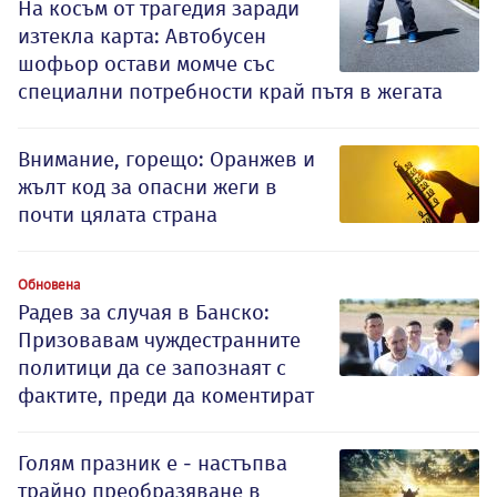
На косъм от трагедия заради
изтекла карта: Автобусен
шофьор остави момче със
специални потребности край пътя в жегата
Внимание, горещо: Оранжев и
жълт код за опасни жеги в
почти цялата страна
Обновена
Радев за случая в Банско:
Призовавам чуждестранните
политици да се запознаят с
фактите, преди да коментират
Голям празник е - настъпва
трайно преобразяване в