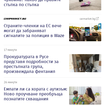
стъпка по стъпка
carmarket.bg
Страните-членки на ЕС вече
могат да забраняват
сигналите за полиция в Waze
17 минути
Прокуратурата в Русе
представя подробности за
престъпната група,
произвеждала фентанил
26 минути
Емпати ли са хората с аутизъм:
Ново проучване преобръща
познатите схващания