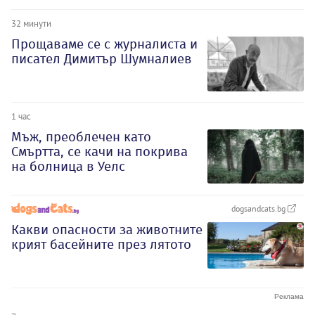
32 минути
Прощаваме се с журналиста и
писател Димитър Шумналиев
1 час
Мъж, преоблечен като
Смъртта, се качи на покрива
на болница в Уелс
dogsandcats.bg
Какви опасности за животните
крият басейните през лятото