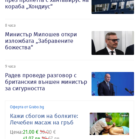
кораба „Хондиус“
8 часа
Министър Милошев откри
изложбата „Забравените
божества“
9 часа
Радев проведе разговор с
британския външен министър
за сигурността
Оферта от Grabo.bg
Кажи сбогом на болките:
Лечебен масаж на гръб
Цена:
21.00 €
30.00 €
41.07 лв
58.67 лв