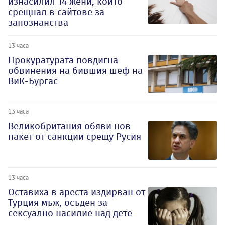
изнасилил 14 жени, които
срещнал в сайтове за
запознанства
13 часа
Прокуратурата повдигна
обвинения на бившия шеф на
ВиК-Бургас
13 часа
Великобритания обяви нов
пакет от санкции срещу Русия
13 часа
Оставиха в ареста издирван от
Турция мъж, осъден за
сексуално насилие над дете