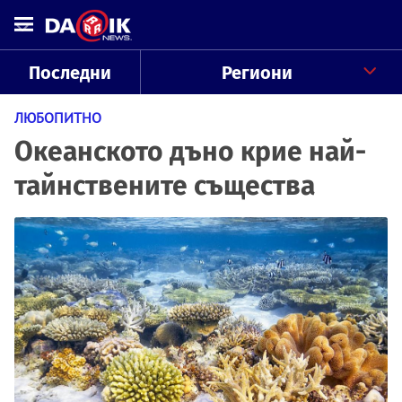
Последни
Региони
ЛЮБОПИТНО
Океанското дъно крие най-
тайнствените същества