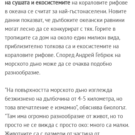
на сушата и екосистемите
на кораловите рифове
в океана се считат за най-гъстонаселени. Новите
данни показват, че дълбоките океански равнини
могат лесно да се конкурират с тях. Горите в
тропиците са дом на около един милион вида,
приблизително толкова са и екосистемите на
кораловите рифове. Според Андрей Гебрюк на
морското дъно може да се очаква подобно
разнообразие.
"На повърхността морското дъно изглежда
безжизнено на дълбочина от 4-5 километра, но
това впечатление е измамно", обяснява биологът.
"Там има огромно разнообразие от живот, но то
просто не се вижда с просто око: много са малки.
Животните са с размери от частица от