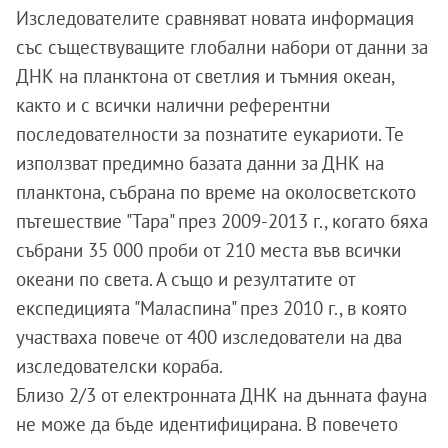
Изследователите сравняват новата информация
със съществуващите глобални набори от данни за
ДНК на планктона от светлия и тъмния океан,
както и с всички налични референтни
последователности за познатите еукариоти. Те
използват предимно базата данни за ДНК на
планктона, събрана по време на околосветското
пътешествие "Тара" през 2009-2013 г., когато бяха
събрани 35 000 проби от 210 места във всички
океани по света. А също и резултатите от
експедицията "Маласпина" през 2010 г., в която
участваха повече от 400 изследователи на два
изследователски кораба.
Близо 2/3 от електронната ДНК на дънната фауна
не може да бъде идентифицирана. В повечето