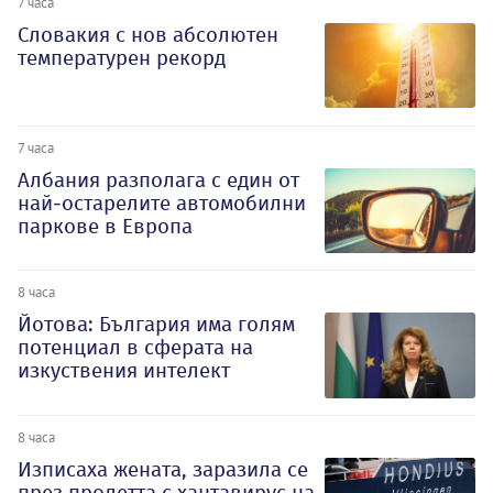
7 часа
Словакия с нов абсолютен
температурен рекорд
7 часа
Албания разполага с един от
най-остарелите автомобилни
паркове в Европа
8 часа
Йотова: България има голям
потенциал в сферата на
изкуствения интелект
8 часа
Изписаха жената, заразила се
през пролетта с хантавирус на