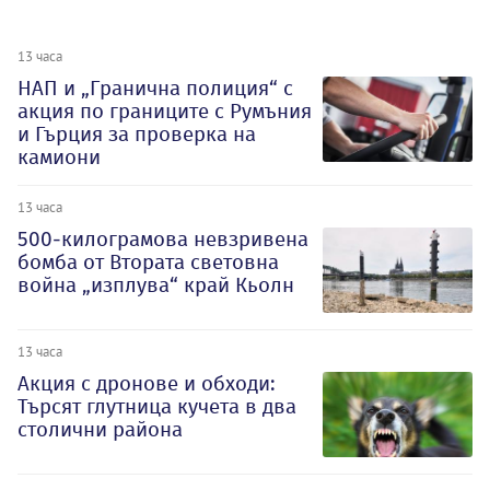
13 часа
НАП и „Гранична полиция“ с
акция по границите с Румъния
и Гърция за проверка на
камиони
13 часа
500-килограмова невзривена
бомба от Втората световна
война „изплува“ край Кьолн
13 часа
Акция с дронове и обходи:
Търсят глутница кучета в два
столични района