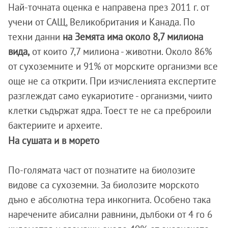
Най-точната оценка е направена през 2011 г. от
учени от САЩ, Великобритания и Канада. По
техни данни
на Земята има около 8,7 милиона
вида,
от които 7,7 милиона - животни. Около 86%
от сухоземните и 91% от морските организми все
още не са открити. При изчисленията експертите
разглеждат само еукариотите - организми, чиито
клетки съдържат ядра. Тоест те не са преброили
бактериите и археите.
На сушата и в морето
По-голямата част от познатите на биолозите
видове са сухоземни. За биолозите морското
дъно е абсолютна тера инкогнита. Особено така
наречените абисални равнини, дълбоки от 4 го 6