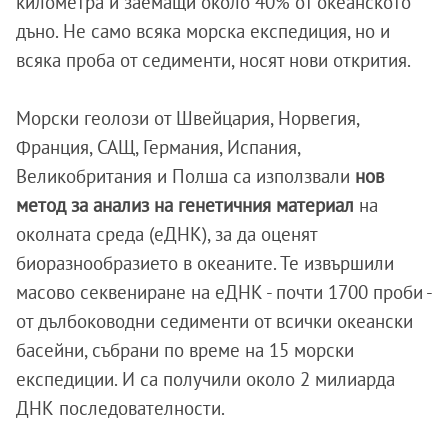
километра и заемащи около 40% от океанското
дъно. Не само всяка морска експедиция, но и
всяка проба от седименти, носят нови открития.
Морски геолози от Швейцария, Норвегия,
Франция, САЩ, Германия, Испания,
Великобритания и Полша са използвали
нов
метод за анализ на генетичния материал
на
околната среда (еДНК), за да оценят
биоразнообразието в океаните. Те извършили
масово секвениране на еДНК - почти 1700 проби -
от дълбоководни седименти от всички океански
басейни, събрани по време на 15 морски
експедиции. И са получили около 2 милиарда
ДНК последователности.