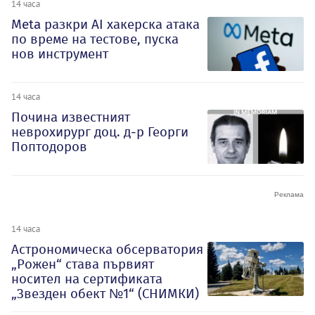
14 часа
Meta разкри AI хакерска атака
по време на тестове, пуска
нов инструмент
14 часа
Почина известният
неврохирург доц. д-р Георги
Поптодоров
14 часа
Астрономическа обсерватория
„Рожен“ става първият
носител на сертификата
„Звезден обект №1“ (СНИМКИ)