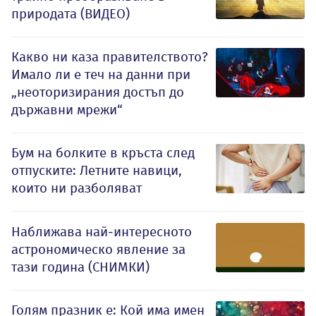
природата (ВИДЕО)
Какво ни каза правителството?
Имало ли е теч на данни при
„неоторизирания достъп до
държавни мрежи“
Бум на болките в кръста след
отпуските: Летните навици,
които ни разболяват
Наближава най-интересното
астрономическо явление за
тази година (СНИМКИ)
Голям празник е: Кой има имен