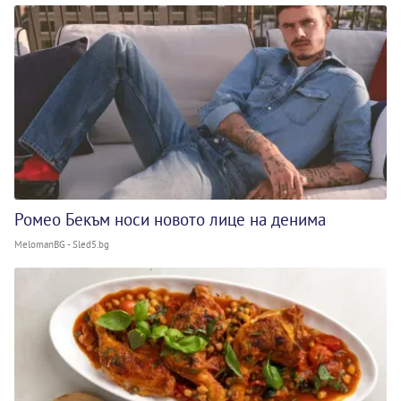
Ромео Бекъм носи новото лице на денима
MelomanBG - Sled5.bg