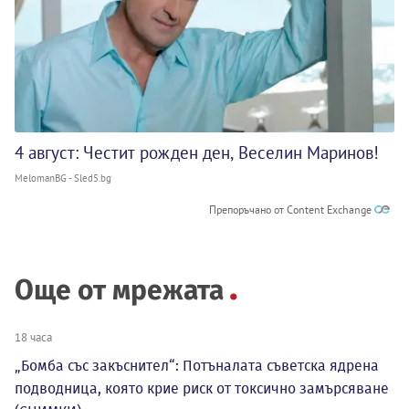
4 август: Честит рожден ден, Веселин Маринов!
MelomanBG - Sled5.bg
Препоръчано от Content Exchange
Още от мрежата
18 часа
„Бомба със закъснител“: Потъналата съветска ядрена
подводница, която крие риск от токсично замърсяване