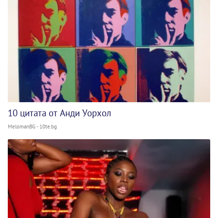
10 цитата от Анди Уорхол
MelomanBG - 10te.bg