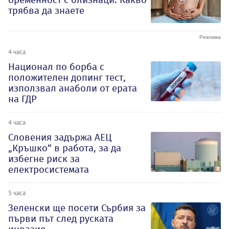
трябва да знаете
4 часа
Национал по борба с
положителен допинг тест,
използвал анаболи от ерата
на ГДР
4 часа
Словения задържа АЕЦ
„Кръшко“ в работа, за да
избегне риск за
електросистемата
5 часа
Зеленски ще посети Сърбия за
първи път след руската