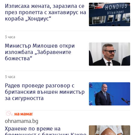
Изписаха жената, заразила се
през пролетта с хантавирус на
кораба „Хондиус“
3 часа
Министър Милошев откри
изложбата „Забравените
божества“
3 часа
Радев проведе разговор с
британския външен министър
за сигурността
ohnamama.bg
Хранене по време на
бременност с близнаци: Какво