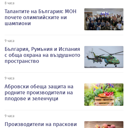
8 часа
Талантите на България: МОН
почете олимпийските ни
шампиони
9 часа
България, Румъния и Испания
с обща охрана на въздушното
пространство
9 часа
Абровски обеща защита на
родните производители на
плодове и зеленчуци
9 часа
Производители на праскови