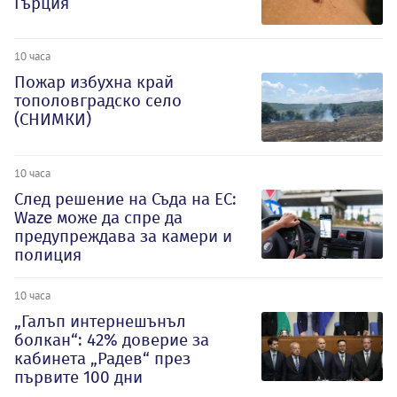
Гърция
10 часа
Пожар избухна край
тополовградско село
(СНИМКИ)
10 часа
След решение на Съда на ЕС:
Waze може да спре да
предупреждава за камери и
полиция
10 часа
„Галъп интернешънъл
болкан“: 42% доверие за
кабинета „Радев“ през
първите 100 дни