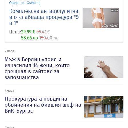
Оферта от Grabo.bg
Комплексна антицелулитна
и отслабваща процедура "5
в 1"
Цена:
29.99 €
66.47 €
58.66 лв
130.00 лв
7 часа
Мъж в Берлин упоил и
изнасилил 14 жени, които
срещнал в сайтове за
запознанства
7 часа
Прокуратурата повдигна
обвинения на бившия шеф на
ВиК-Бургас
7 часа