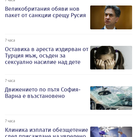
Великобритания обяви нов
пакет от санкции срещу Русия
7 часа
Оставиха в ареста издирван от
Турция мъж, осъден за
сексуално насилие над дете
7 часа
Движението по пътя София-
Варна е възстановено
7 часа
Клиника изплати обезщетение
след присаждане на увредено