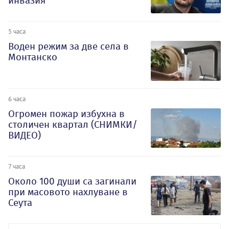
инвазия
5 часа
Воден режим за две села в
Монтанско
6 часа
Огромен пожар избухна в
столичен квартал (СНИМКИ/
ВИДЕО)
7 часа
Около 100 души са загинали
при масовото нахлуване в
Сеута