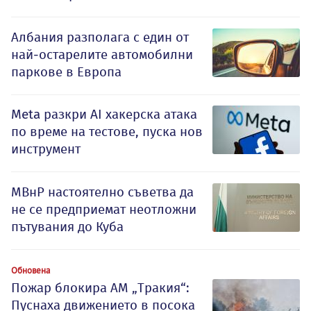
Албания разполага с един от
най-остарелите автомобилни
паркове в Европа
Meta разкри AI хакерска атака
по време на тестове, пуска нов
инструмент
МВнР настоятелно съветва да
не се предприемат неотложни
пътувания до Куба
Обновена
Пожар блокира АМ „Тракия“:
Пуснаха движението в посока