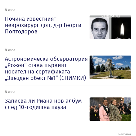
8 часа
Почина известният
неврохирург доц. д-р Георги
Поптодоров
8 часа
Астрономическа обсерватория
„Рожен“ става първият
носител на сертификата
„Звезден обект №1“ (СНИМКИ)
8 часа
Записва ли Риана нов албум
след 10-годишна пауза