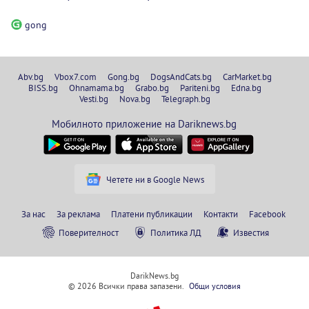
gong
Abv.bg
Vbox7.com
Gong.bg
DogsAndCats.bg
CarMarket.bg
BISS.bg
Ohnamama.bg
Grabo.bg
Pariteni.bg
Edna.bg
Vesti.bg
Nova.bg
Telegraph.bg
Мобилното приложение на Dariknews.bg
Четете ни в Google News
За нас
За реклама
Платени публикации
Контакти
Facebook
Поверителност
Политика ЛД
Известия
DarikNews.bg
© 2026 Всички права запазени.
Общи условия