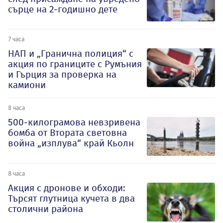
сърце на 2-годишно дете
7 часа
НАП и „Гранична полиция“ с
акция по границите с Румъния
и Гърция за проверка на
камиони
8 часа
500-килограмова невзривена
бомба от Втората световна
война „изплува“ край Кьолн
8 часа
Акция с дронове и обходи:
Търсят глутница кучета в два
столични района