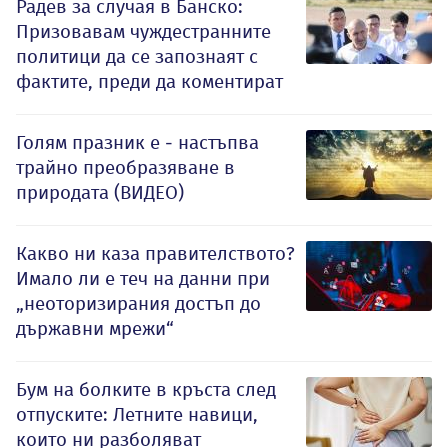
Радев за случая в Банско:
Призовавам чуждестранните
политици да се запознаят с
фактите, преди да коментират
Голям празник е - настъпва
трайно преобразяване в
природата (ВИДЕО)
Какво ни каза правителството?
Имало ли е теч на данни при
„неоторизирания достъп до
държавни мрежи“
Бум на болките в кръста след
отпуските: Летните навици,
които ни разболяват