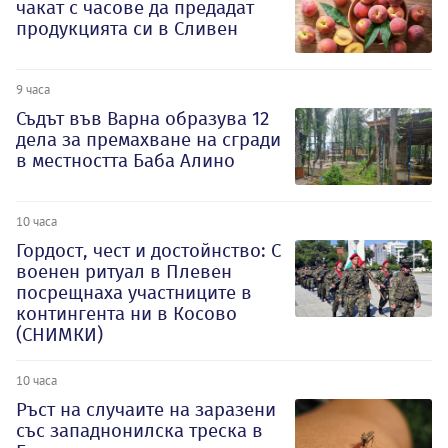
чакат с часове да предадат
продукцията си в Сливен
9 часа
Съдът във Варна образува 12
дела за премахване на сгради
в местността Баба Алино
10 часа
Гордост, чест и достойнство: С
военен ритуал в Плевен
посрещнаха участниците в
контингента ни в Косово
(СНИМКИ)
10 часа
Ръст на случаите на заразени
със западнонилска треска в