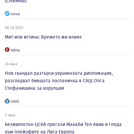
(СНИМКИ)
nova
08.10.2025
Мит или истина: Времето ми влияе
edna
16 часа
Нов скандал разтърси украинската дипломация,
разследват бившата посланичка в САЩ Олга
Стефанишина за корупция
vesti
3 часа
Безмилостен ЦСКА прегази Макаби Тел Авив и гледа
към плейофите на Лига Европа