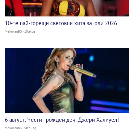
10-те най-горещи световни хита за юли 2026
MelomanBG - 10te.bg
6 август: Честит рожден ден, Джери Халиуел!
MelomanBG - Sled5.bg