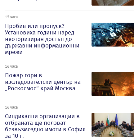
15 часа
Пробив или пропуск?
Установиха години наред
неоторизиран достъп до
държавни информационни
мрежи
16 часа
Пожар гори в
изследователски център на
„Роскосмос“ край Москва
16 часа
Синдикални организации в
отбраната ще ползват
безвъзмездно имоти в София
за 10 г.