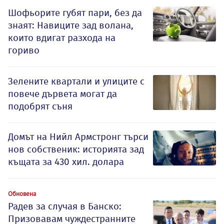
Шофьорите губят пари, без да
знаят: Навиците зад волана,
които вдигат разхода на
гориво
Зелените квартали и улиците с
повече дървета могат да
подобрят съня
Домът на Нийл Армстронг търси
нов собственик: историята зад
къщата за 430 хил. долара
Обновена
Радев за случая в Банско:
Призовавам чуждестранните