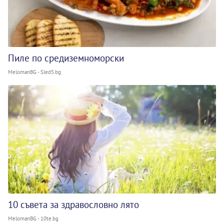
Пиле по средиземноморски
MelomanBG - Sled5.bg
10 съвета за здравословно лято
MelomanBG - 10te.bg