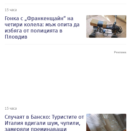
15 часа
Гонка с „Франкенщайн“ на
четири колела: мъж опита да
избяга от полицията в
Пловдив
15 часа
Случаят в Банско: Туристите от
Италия вдигали шум, чупили,
замеряли преминаващи