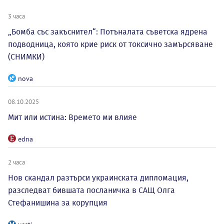
3 часа
„Бомба със закъснител“: Потъналата съветска ядрена
подводница, която крие риск от токсично замърсяване
(СНИМКИ)
nova
08.10.2025
Мит или истина: Времето ми влияе
edna
2 часа
Нов скандал разтърси украинската дипломация,
разследват бившата посланичка в САЩ Олга
Стефанишина за корупция