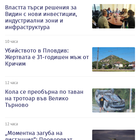
Властта търси решения за
Видин с нови инвестиции,
индустриални зони и
инфраструктура
10 часа
Убийството в Пловдив:
Жертвата е 31-годишен мъж от
Кричим
12 часа
Кола се преобърна по таван
на тротоар във Велико
Търново
12 часа
„Моментна загуба на
дистанция“: Проверяват