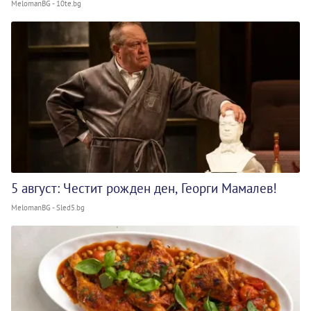
MelomanBG - 10te.bg
5 август: Честит рожден ден, Георги Мамалев!
MelomanBG - Sled5.bg