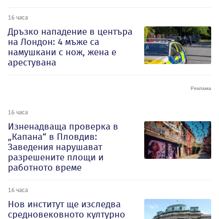
16 часа
Дръзко нападение в центъра
на Лондон: 4 мъже са
намушкани с нож, жена е
арестувана
16 часа
Изненадваща проверка в
„Капана“ в Пловдив:
Заведения нарушават
разрешените площи и
работното време
16 часа
Нов институт ще изследва
средновековното културно