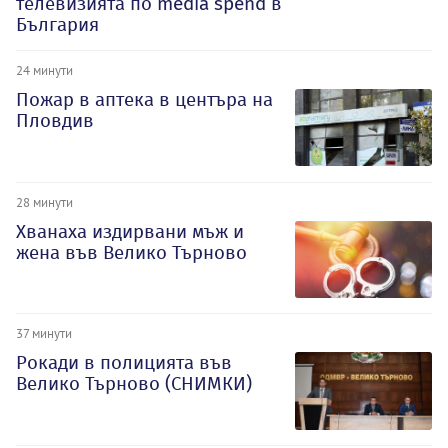
телевизията по media spend в
България
24 минути
Пожар в аптека в центъра на
Пловдив
28 минути
Хванаха издирвани мъж и
жена във Велико Търново
37 минути
Рокади в полицията във
Велико Търново (СНИМКИ)