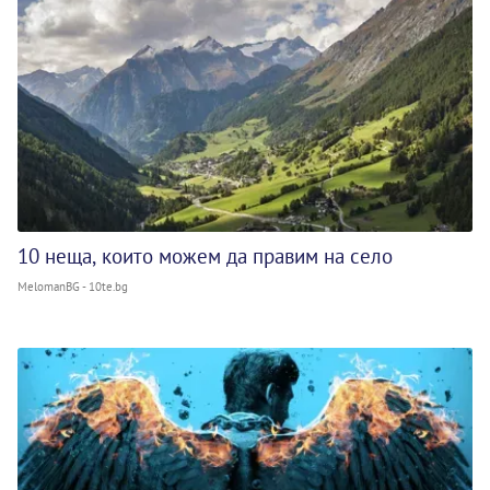
10 неща, които можем да правим на село
MelomanBG - 10te.bg