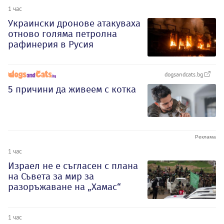
1 час
Украински дронове атакуваха
отново голяма петролна
рафинерия в Русия
dogsandcats.bg
5 причини да живеем с котка
1 час
Израел не е съгласен с плана
на Съвета за мир за
разоръжаване на „Хамас“
1 час