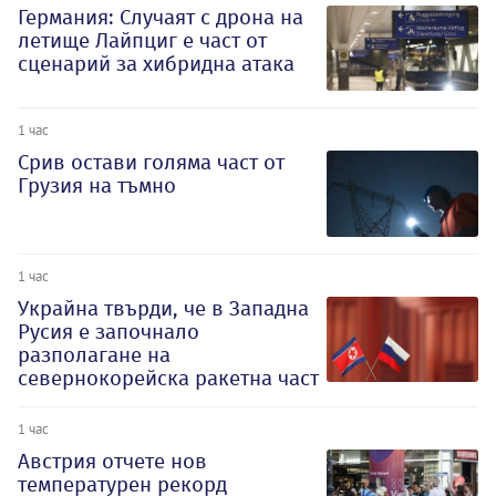
Германия: Случаят с дрона на
летище Лайпциг е част от
сценарий за хибридна атака
1 час
Срив остави голяма част от
Грузия на тъмно
1 час
Украйна твърди, че в Западна
Русия е започнало
разполагане на
севернокорейска ракетна част
1 час
Австрия отчете нов
температурен рекорд