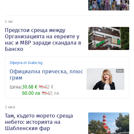
1 час
Предстои среща между
Организацията на евреите у
нас и МВР заради скандала в
Банско
Оферта от Grabo.bg
Oфициална прическа, плюс
грим
Цена:
30.68 €
46.02 €
60.00 лв
90.01 лв
2 часа
Там, където морето среща
небето: историята на
Шабленския фар