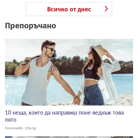
Всичко от днес
Препоръчано
10 неща, които да направиш поне веднъж това
лято
MelomanBG - 10te.bg