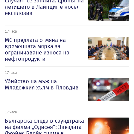
Случаят се заплита: дронът на
летището в Лайпциг е носел
експлозив
17 часа
МС предлага отмяна на
временната мярка за
ограничаване износа на
нефтопродукти
17 часа
Убийство на мъж на
Младежкия хълм в Пловдив
17 часа
Българска следа в саундтрака
на филма „Одисея“: Звездата
Джеймс Блейк снима в