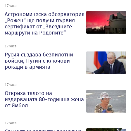
17 часа
Астрономическа обсерватория
„Рожен“ ще получи първия
сертификат от „Звездните
маршрути на Родопите“
17 часа
Русия създава безпилотни
войски, Путин с ключови
рокади в армията
17 часа
Откриха тялото на
издирваната 80-годишна жена
от Ямбол
17 часа