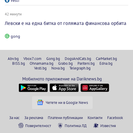
vesti
42 минути
Левски е на една битка от голямата финансова орбита
gong
Abv.bg
Vbox7.com
Gong.bg
DogsAndCats.bg
CarMarket.bg
BISS.bg
Ohnamama.bg
Grabo.bg
Pariteni.bg
Edna.bg
Vesti.bg
Nova.bg
Telegraph.bg
Мобилното приложение на Dariknews.bg
Четете ни в Google News
За нас
За реклама
Платени публикации
Контакти
Facebook
Поверителност
Политика ЛД
Известия