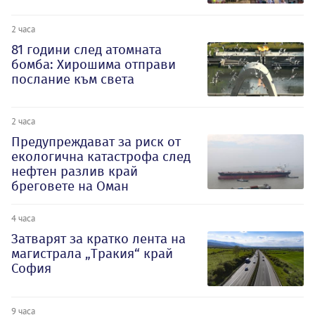
2 часа
81 години след атомната
бомба: Хирошима отправи
послание към света
2 часа
Предупреждават за риск от
екологична катастрофа след
нефтен разлив край
бреговете на Оман
4 часа
Затварят за кратко лента на
магистрала „Тракия“ край
София
9 часа