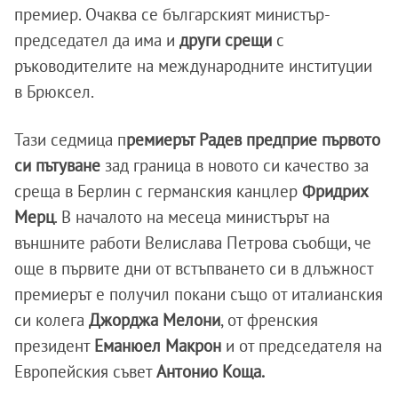
премиер. Очаква се българският министър-
председател да има и
други срещи
с
ръководителите на международните институции
в Брюксел.
Тази седмица п
ремиерът Радев предприе първото
си пътуване
зад граница в новото си качество за
среща в Берлин с германския канцлер
Фридрих
Мерц
. В началото на месеца министърът на
външните работи Велислава Петрова съобщи, че
още в първите дни от встъпването си в длъжност
премиерът е получил покани също от италианския
си колега
Джорджа Мелони
, от френския
президент
Еманюел Макрон
и от председателя на
Европейския съвет
Антонио Коща.