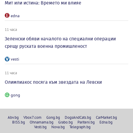
Мит или истина: Времето ми влияе
edna
11 часа
Зеленски обяви началото на специални операции
срещу руската военна промишленост
vesti
11 часа
Олимпиакос посяга към звездата на Левски
gong
Abv.bg
Vbox7.com
Gong.bg
DogsAndCats.bg
CarMarket.bg
BISS.bg
Ohnamama.bg
Grabo.bg
Pariteni.bg
Edna.bg
Vesti.bg
Nova.bg
Telegraph.bg