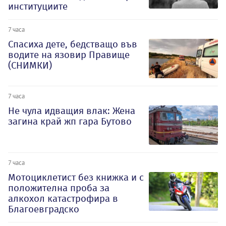
институциите
7 часа
Спасиха дете, бедстващо във
водите на язовир Правище
(СНИМКИ)
7 часа
Не чула идващия влак: Жена
загина край жп гара Бутово
7 часа
Мотоциклетист без книжка и с
положителна проба за
алкохол катастрофира в
Благоевградско