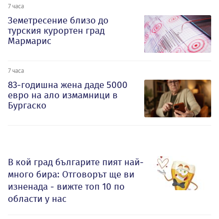
7 часа
Земетресение близо до
турския курортен град
Мармарис
7 часа
83-годишна жена даде 5000
евро на ало измамници в
Бургаско
В кой град българите пият най-
много бира: Отговорът ще ви
изненада - вижте топ 10 по
области у нас