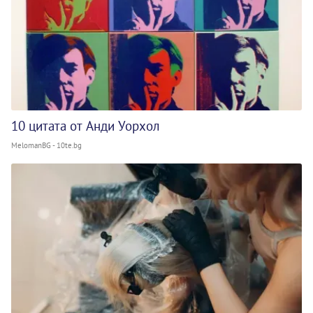
10 цитата от Анди Уорхол
MelomanBG - 10te.bg