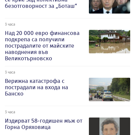
безотговорност за „Боташ“
3 часа
Над 20 000 евро финансова
подкрепа са получили
пострадалите от майските
наводнения във
Великотърновско
3 часа
Верижна катастрофа с
пострадали на входа на
Банско
3 часа
Издирват 58-годишен мъж от
Горна Оряховица