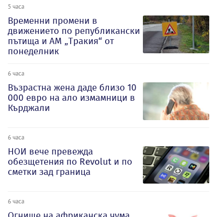
5 часа
Временни промени в
движението по републикански
пътища и АМ „Тракия“ от
понеделник
6 часа
Възрастна жена даде близо 10
000 евро на ало измамници в
Кърджали
6 часа
НОИ вече превежда
обезщетения по Revolut и по
сметки зад граница
6 часа
Огнище на африканска чума