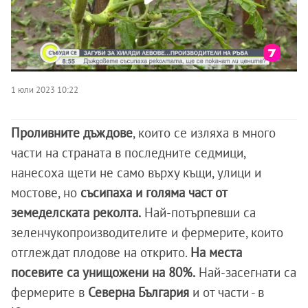
1 юли 2023 10:22
Проливните дъждове
, които се изляха в много
части на страната в последните седмици,
нанесоха щети не само върху къщи, улици и
мостове, но
съсипаха и голяма част от
земеделската реколта.
Най-потърпевши са
зеленчукопроизводителите и фермерите, които
отглеждат плодове на открито.
На места
посевите са унищожени на 80%.
Най-засегнати са
фермерите в
Северна България
и от части - в