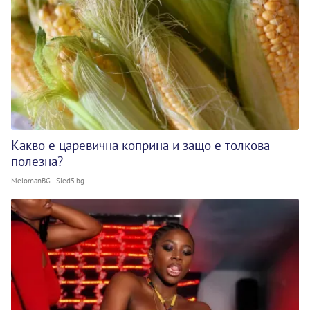
Какво е царевична коприна и защо е толкова
полезна?
MelomanBG - Sled5.bg