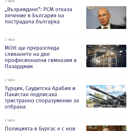
2 часа
„Възраждане“: РСМ отказа
лечение в България на
пострадала българка
2 часа
МОН ще преразгледа
сливането на две
професионални гимназии в
Пазарджик
2 часа
Турция, Саудитска Арабия и
Пакистан подписаха
тристранно споразумение за
отбрана
2 часа
Полицията в Бургас е с нов