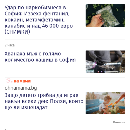
Удар по наркобизнеса в
София: Иззеха фентанил,
кокаин, метамфетамин,
канабис и над 46 000 евро
(СНИМКИ)
2 часа
Хванаха мъж с голямо
количество хашиш в София
ohnamama.bg
Защо детето трябва да играе
навън всеки ден: Ползи, които
ще ви изненадат