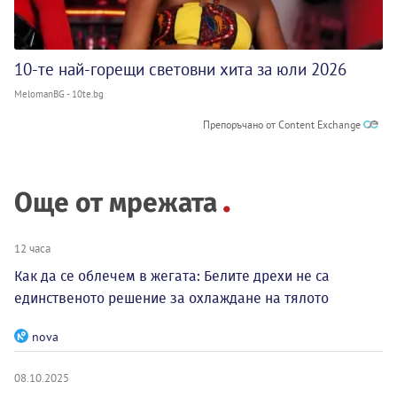
10-те най-горещи световни хита за юли 2026
MelomanBG - 10te.bg
Препоръчано от Content Exchange
Още от мрежата
12 часа
Как да се облечем в жегата: Белите дрехи не са
единственото решение за охлаждане на тялото
nova
08.10.2025