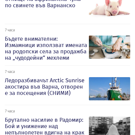
по свинете във Варнанско
7 часа
Бъдете внимателни:
Измамници използват имената
на родопски села за продажба
на „чудодейни“ мехлеми
7 часа
Ледоразбивачът Arctic Sunrise
акостира във Варна, отворен
е за посещения (СНИМИ)
7 часа
Брутално насилие в Радомир:
Бой и унижение над
непълнолетен вдигна на крак