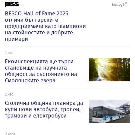
biss.bg
BESCO Hall of Fame 2025
отличи българските
предприемачи като шампиони
на стойностите и добрите
примери
1 час
Екоинспекцията ще търси
становище на научната
общност за състоянието на
Смолянските езера
1 час
Столична община планира да
купи нови автобуси, тролеи,
трамваи и електробуси
2 часа