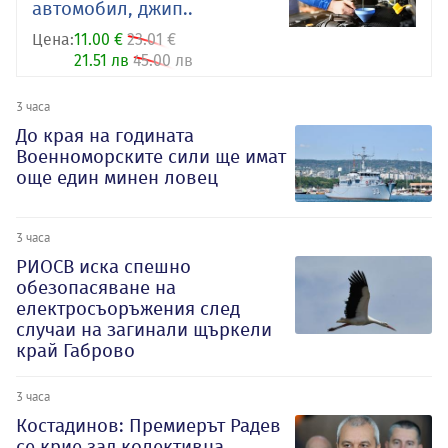
автомобил, джип..
Цена:
11.00 €
23.01 €
21.51 лв
45.00 лв
3 часа
До края на годината
Военноморските сили ще имат
още един минен ловец
3 часа
РИОСВ иска спешно
обезопасяване на
електросъоръжения след
случаи на загинали щъркели
край Габрово
3 часа
Костадинов: Премиерът Радев
се крие зад колективна