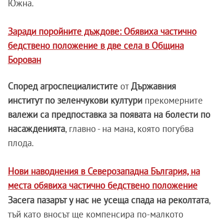
Южна.
Заради поройните дъждове: Обявиха частично
бедствено положение в две села в Община
Борован
Според агроспециалистите
от
Държавния
институт по зеленчукови култури
прекомерните
валежи са предпоставка за появата на болести по
насажденията
, главно - на мана, която погубва
плода.
Нови наводнения в Северозападна България, на
места обявиха частично бедствено положение
Засега пазарът у нас не усеща спада на реколтата
,
тъй като вносът ще компенсира по-малкото