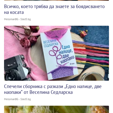
Всичко, което трябва да знаете за боядисването
на косата
MelomanBG - Sled5.bg
Спечели сборника с разкази „Едно налице, две
наопаки“ от Веселина Седларска
MelomanBG - Sled5.bg