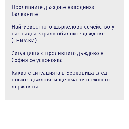
Проливните дъждове наводниха
Балканите
Най-известното щъркелово семейство у
нас падна заради обилните дъждове
(СНИМКИ)
Ситуацията с проливните дъждове в
София се успокоява
Каква е ситуацията в Берковица след
новите дъждове и ще има ли помощ от
държавата