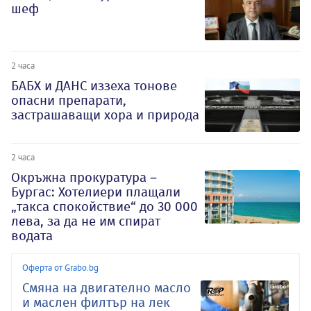
шеф
2 часа
БАБХ и ДАНС иззеха тонове
опасни препарати,
застрашаващи хора и природа
2 часа
Окръжна прокуратура –
Бургас: Хотелиери плащали
„такса спокойствие“ до 30 000
лева, за да не им спират
водата
Оферта от Grabo.bg
Смяна на двигателно масло
и маслен филтър на лек