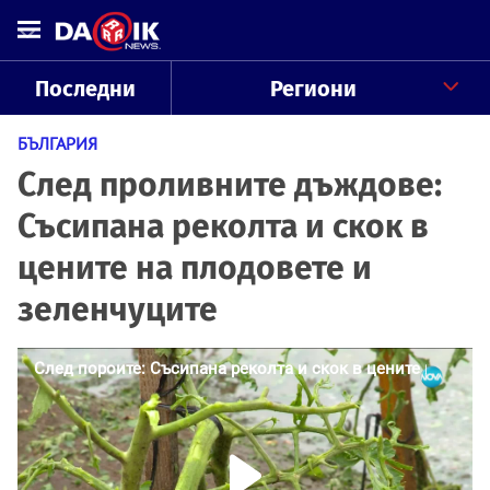
Последни
Региони
БЪЛГАРИЯ
След проливните дъждове:
Съсипана реколта и скок в
цените на плодовете и
зеленчуците