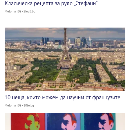
Класическа рецепта за руло „Стефани“
MelomanBG - Sled5.bg
10 неща, които можем да научим от французите
MelomanBG - 10te.bg