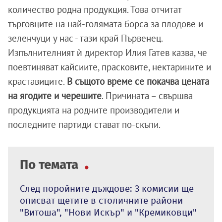
количество родна продукция. Това отчитат
търговците на най-голямата борса за плодове и
зеленчуци у нас - тази край Първенец.
Изпълнителният ѝ директор Илия Гатев казва, че
поевтиняват кайсиите, прасковите, нектарините и
краставиците.
В същото време се покачва цената
на ягодите и черешите
. Причината – свършва
продукцията на родните производители и
последните партиди стават по-скъпи.
По темата
След поройните дъждове: 3 комисии ще
описват щетите в столичните райони
"Витоша", "Нови Искър" и "Кремиковци"