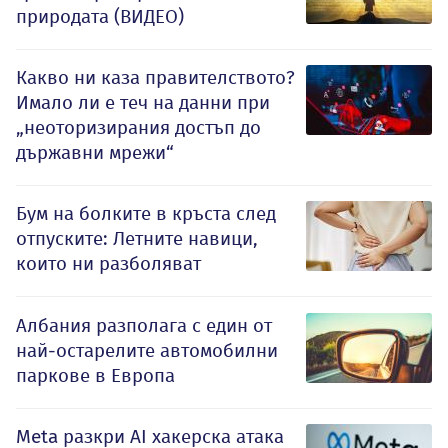
природата (ВИДЕО)
Какво ни каза правителството?
Имало ли е теч на данни при
„неоторизирания достъп до
държавни мрежи“
Бум на болките в кръста след
отпуските: Летните навици,
които ни разболяват
Албания разполага с един от
най-остарелите автомобилни
паркове в Европа
Meta разкри AI хакерска атака