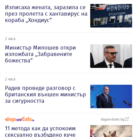
Изписаха жената, заразила се
през пролетта с хантавирус на
кораба „Хондиус“
2 часа
Министър Милошев откри
изложбата „Забравените
божества“
2 часа
Радев проведе разговор с
британския външен министър
за сигурността
dogsandcats.bg
11 метода как да успокоим
сексуално възбудено куче