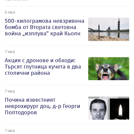
6 часа
500-килограмова невзривена
бомба от Втората световна
война „изплува“ край Кьолн
7 часа
Акция с дронове и обходи:
Търсят глутница кучета в два
столични района
7 часа
Почина известният
неврохирург доц. д-р Георги
Поптодоров
7 часа