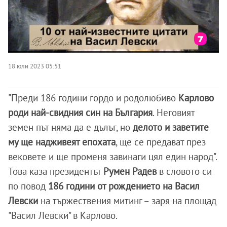
18 юли 2023 05:51
"Преди 186 години гордо и родолюбиво
Карлово
роди най-свидния син на България
. Неговият
земен път няма да е дълъг, но
делото и заветите
му ще надживеят епохата
, ще се предават през
вековете и ще променя завинаги цял един народ".
Това каза президентът
Румен Радев
в словото си
по повод
186 години от рождението на Васил
Левски
на тържествения митинг – заря на площад
"Васил Левски" в Карлово.