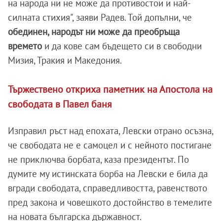
на народа ни не може да противостои и най-
силната стихия", заяви Радев. Той допълни, че
обединен, народът ни може да преобръща
времето
и да кове сам бъдещето си в свободни
Мизия, Тракия и Македония.
Тържествено откриха паметник на Апостола на
свободата в Павел баня
Изправил ръст над епохата, Левски отрано осъзна,
че свободата не е самоцел и с нейното постигане
не приключва борбата, каза президентът. По
думите му истинската борба на Левски е била да
вгради свободата, справедливостта, равенството
пред закона и човешкото достойнство в темелите
на новата българска държавност.