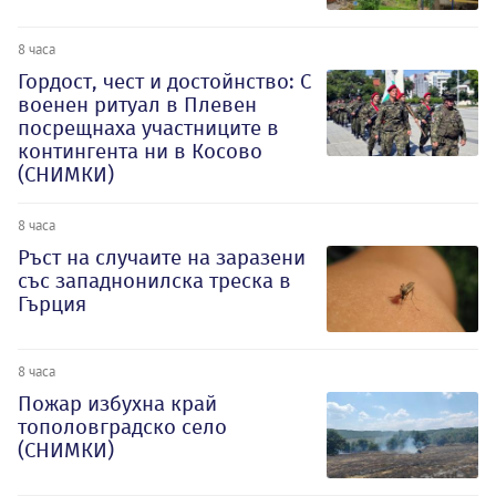
8 часа
Гордост, чест и достойнство: С
военен ритуал в Плевен
посрещнаха участниците в
контингента ни в Косово
(СНИМКИ)
8 часа
Ръст на случаите на заразени
със западнонилска треска в
Гърция
8 часа
Пожар избухна край
тополовградско село
(СНИМКИ)