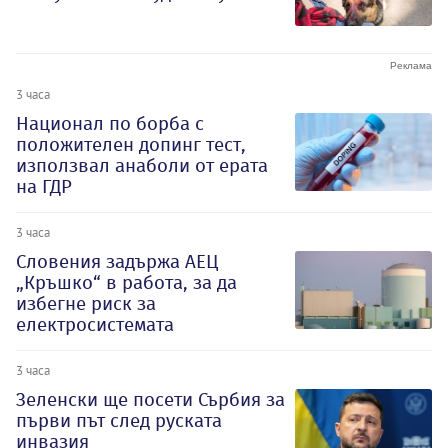
3 часа
Национал по борба с
положителен допинг тест,
използвал анаболи от ерата
на ГДР
3 часа
Словения задържа АЕЦ
„Кръшко“ в работа, за да
избегне риск за
електросистемата
3 часа
Зеленски ще посети Сърбия за
първи път след руската
инвазия