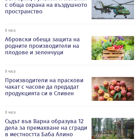
с обща охрана на въздушното
пространство
8 часа
Абровски обеща защита на
родните производители на
плодове и зеленчуци
8 часа
Производители на праскови
чакат с часове да предадат
продукцията си в Сливен
8 часа
Съдът във Варна образува 12
дела за премахване на сгради
в местността Баба Алино