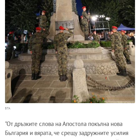
БТА
"От дръзките слова на Апостола покълна нова
България и вярата, че срещу задружните усилия