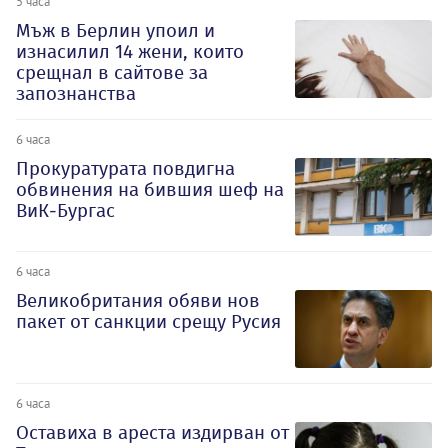
5 часа
Мъж в Берлин упоил и
изнасилил 14 жени, които
срещнал в сайтове за
запознанства
6 часа
Прокуратурата повдигна
обвинения на бившия шеф на
ВиК-Бургас
6 часа
Великобритания обяви нов
пакет от санкции срещу Русия
6 часа
Оставиха в ареста издирван от