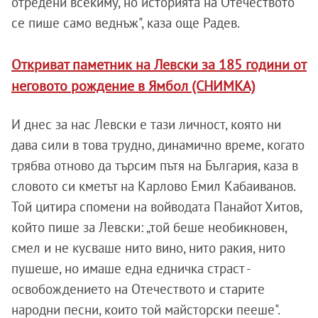
отредени всекиму, но историята на Отечеството
се пише само веднъж", каза още Радев.
Откриват паметник на Левски за 185 години от
неговото рождение в Ямбол (СНИМКА)
И днес за нас Левски е тази личност, която ни
дава сили в това трудно, динамично време, когато
трябва отново да търсим пътя на България, каза в
словото си кметът на Карлово Емил Кабаиванов.
Той цитира спомени на войводата Панайот Хитов,
който пише за Левски: „той беше необикновен,
смел и не кусваше нито вино, нито ракия, нито
пушеше, но имаше една едничка страст -
освобождението на Отечеството и старите
народни песни, които той майсторски пееше".