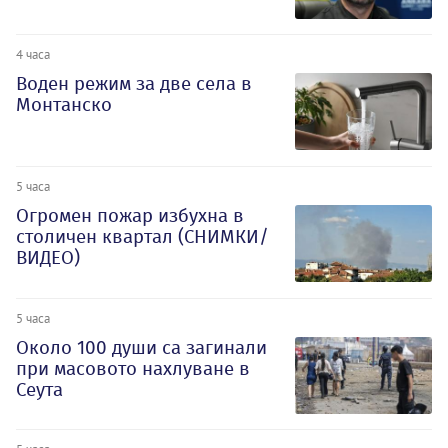
4 часа
Воден режим за две села в
Монтанско
5 часа
Огромен пожар избухна в
столичен квартал (СНИМКИ/
ВИДЕО)
5 часа
Около 100 души са загинали
при масовото нахлуване в
Сеута