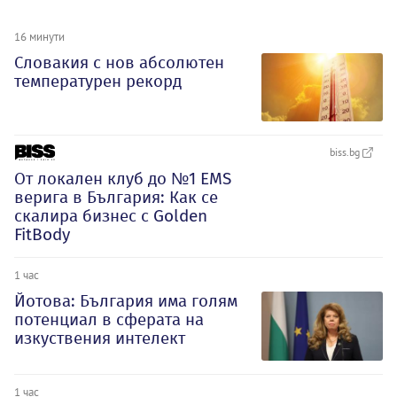
16 минути
Словакия с нов абсолютен
температурен рекорд
biss.bg
От локален клуб до №1 EMS
верига в България: Как се
скалира бизнес с Golden
FitBody
1 час
Йотова: България има голям
потенциал в сферата на
изкуствения интелект
1 час