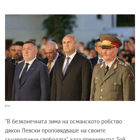
БТА
"В безконечната зима на османското робство
дякон Левски проповядваше на своите
сънародници свободата", каза президентът. Той