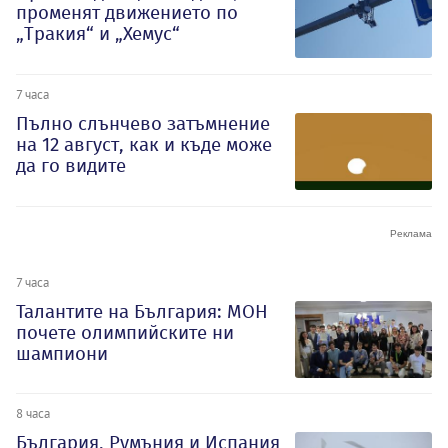
променят движението по
„Тракия“ и „Хемус“
7 часа
Пълно слънчево затъмнение
на 12 август, как и къде може
да го видите
7 часа
Талантите на България: МОН
почете олимпийските ни
шампиони
8 часа
България, Румъния и Испания