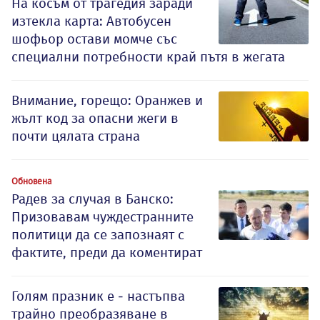
На косъм от трагедия заради
изтекла карта: Автобусен
шофьор остави момче със
специални потребности край пътя в жегата
Внимание, горещо: Оранжев и
жълт код за опасни жеги в
почти цялата страна
Обновена
Радев за случая в Банско:
Призовавам чуждестранните
политици да се запознаят с
фактите, преди да коментират
Голям празник е - настъпва
трайно преобразяване в