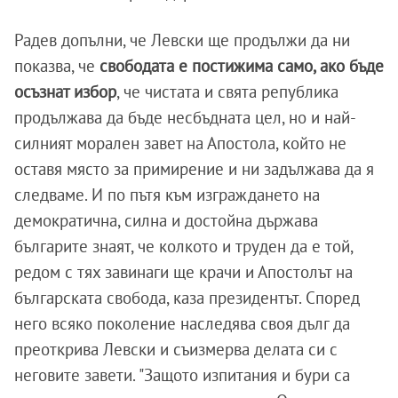
Радев допълни, че Левски ще продължи да ни
показва, че
свободата е постижима само, ако бъде
осъзнат избор
, че чистата и свята република
продължава да бъде несбъдната цел, но и най-
силният морален завет на Апостола, който не
оставя място за примирение и ни задължава да я
следваме. И по пътя към изграждането на
демократична, силна и достойна държава
българите знаят, че колкото и труден да е той,
редом с тях завинаги ще крачи и Апостолът на
българската свобода, каза президентът. Според
него всяко поколение наследява своя дълг да
преоткрива Левски и съизмерва делата си с
неговите завети. "Защото изпитания и бури са