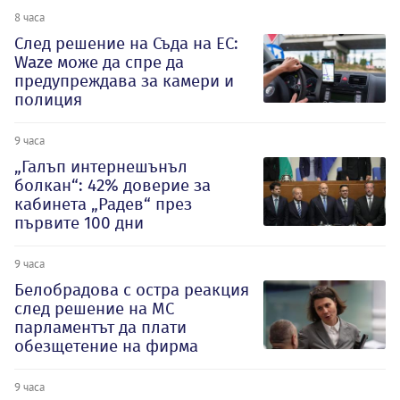
8 часа
След решение на Съда на ЕС:
Waze може да спре да
предупреждава за камери и
полиция
9 часа
„Галъп интернешънъл
болкан“: 42% доверие за
кабинета „Радев“ през
първите 100 дни
9 часа
Белобрадова с остра реакция
след решение на МС
парламентът да плати
обезщетение на фирма
9 часа