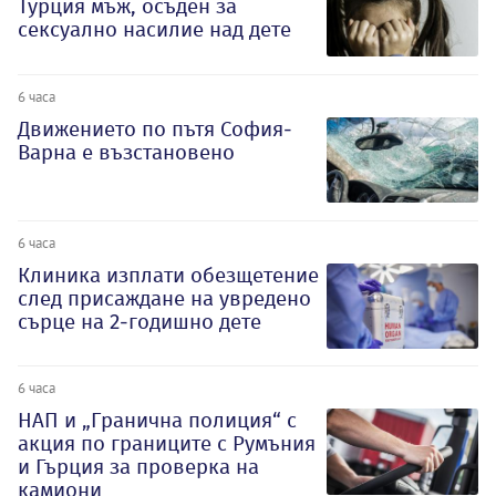
Турция мъж, осъден за
сексуално насилие над дете
6 часа
Движението по пътя София-
Варна е възстановено
6 часа
Клиника изплати обезщетение
след присаждане на увредено
сърце на 2-годишно дете
6 часа
НАП и „Гранична полиция“ с
акция по границите с Румъния
и Гърция за проверка на
камиони