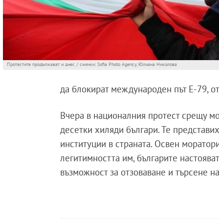
Протестите продължават и днес / снимки: Sofia Photo Agency, Юлиана Николова
да блокират международен път Е-79, о
Вчера в националния протест срещу м
десетки хиляди българи. Те представих
институции в страната. Освен моратор
легитимността им, българите настоява
възможност за отзоваване и търсене н