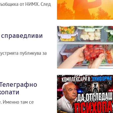
 съобщиха от НИМХ. След
а справедливи
устрията публикува за
„Телеграфно
хопати
. Именно там се