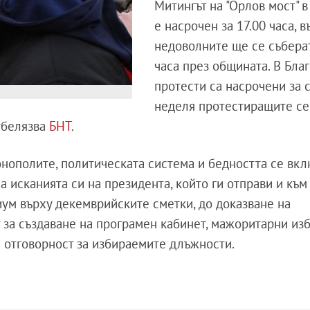
Митингът на "Орлов мост" в
е насрочен за 17.00 часа, в
недоволните ще се съберат
часа през общината. В Бла
протести са насрочени за с
неделя протестиращите се
тбелязва
БНТ
.
онополите, политическата система и бедността се вк
а исканията си на президента, който ги отправи и към
иум върху декемврийските сметки, до доказване на
т за създаване на програмен кабинет, мажоритарни из
а отговорност за избираемите длъжности.