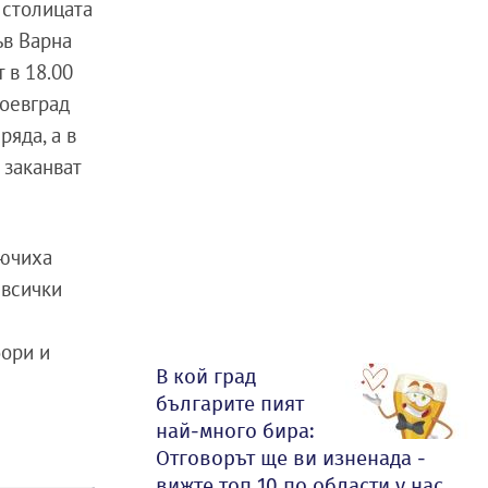
 столицата
ъв Варна
 в 18.00
гоевград
ряда, а в
 заканват
лючиха
 всички
бори и
В кой град
българите пият
най-много бира:
Отговорът ще ви изненада -
вижте топ 10 по области у нас