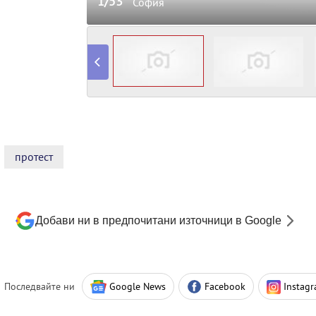
1/53
София
протест
Добави ни в предпочитани източници в Google
Последвайте ни
Google News
Facebook
Instag