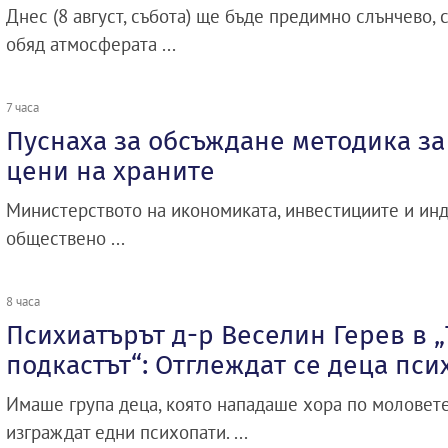
Днес (8 август, събота) ще бъде предимно слънчево,
обяд атмосферата ...
7 часа
Пуснаха за обсъждане методика з
цени на храните
Министерството на икономиката, инвестициите и инд
обществено ...
8 часа
Психиатърът д-р Веселин Герев в 
подкастът“: Отглеждат се деца пси
Имаше група деца, която нападаше хора по моловете
изграждат едни психопати. ...