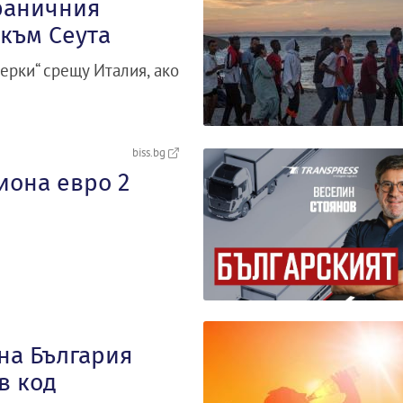
граничния
към Сеута
рки“ срещу Италия, ако
biss.bg
иона евро 2
 на България
в код