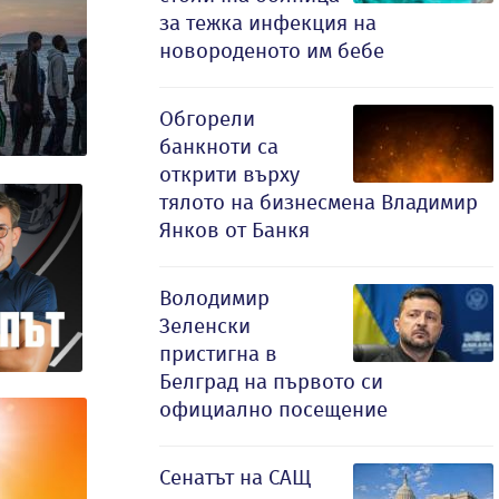
за тежка инфекция на
новороденото им бебе
Обгорели
банкноти са
открити върху
тялото на бизнесмена Владимир
Янков от Банкя
Володимир
Зеленски
пристигна в
Белград на първото си
официално посещение
Сенатът на САЩ