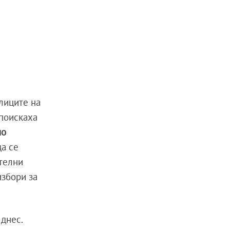
лиците на
 поискаха
но
да се
телни
избори за
днес.