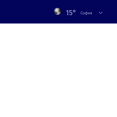
15°
София