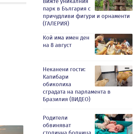
Вижте уникалния
парк в България с
причудливи фигури и орнаменти
(ГАЛЕРИЯ)
Кой има имен ден
на 8 август
Неканени гости:
Капибари
обиколиха
сградата на парламента в
Бразилия (ВИДЕО)
Родители
обвиняват
столична болница