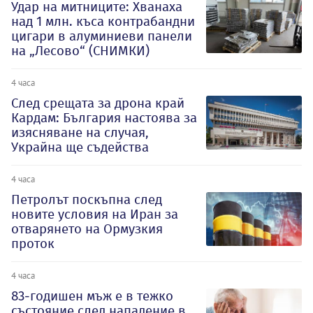
Удар на митниците: Хванаха
над 1 млн. къса контрабандни
цигари в алуминиеви панели
на „Лесово“ (СНИМКИ)
4 часа
След срещата за дрона край
Кардам: България настоява за
изясняване на случая,
Украйна ще съдейства
4 часа
Петролът поскъпна след
новите условия на Иран за
отварянето на Ормузкия
проток
4 часа
83-годишен мъж е в тежко
състояние след нападение в