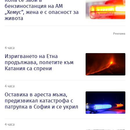
бензиностанция на АМ
„Хемус“, жена е с опасност за
живота
4 часа
Изригването на Етна
продължава, полетите към
Катания са спрени
4 часа
Оставиха в ареста мъжа,
предизвикал катастрофа с
патрулка в София и се укрил
4 часа