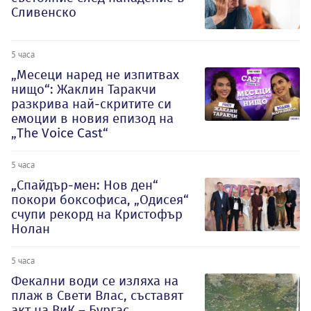
Сливенско
5 часа
„Месеци наред не изпитвах
нищо“: Жаклин Таракчи
разкрива най-скритите си
емоции в новия епизод на
„The Voice Cast“
5 часа
„Спайдър-мен: Нов ден“
покори боксофиса, „Одисея“
счупи рекорд на Кристофър
Нолан
5 часа
Фекални води се изляха на
плаж в Свети Влас, съставят
акт на ВиК – Бургас