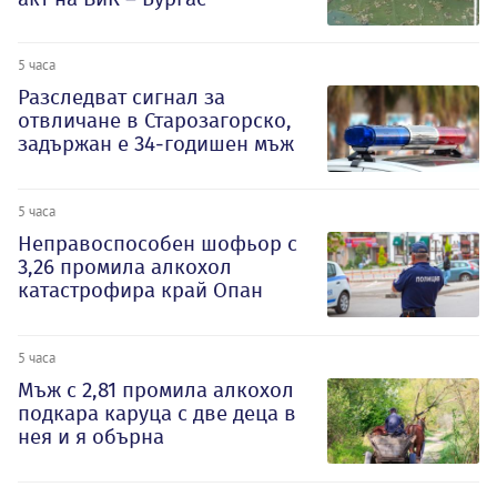
5 часа
Разследват сигнал за
отвличане в Старозагорско,
задържан е 34-годишен мъж
5 часа
Неправоспособен шофьор с
3,26 промила алкохол
катастрофира край Опан
5 часа
Мъж с 2,81 промила алкохол
подкара каруца с две деца в
нея и я обърна