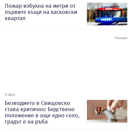
Пожар избухна на метри от
първите къщи на хасковски
квартал
3 часа
Безводието в Свищовско
става критично: Бедствено
положение в още едно село,
градът е на ръба