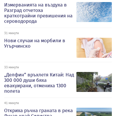
Измерванията на въздуха в
Разград отчетоха
краткотрайни превишения на
сероводорода
31 минути
Нови случаи на морбили в
Угърчинско
33 минути
„Делфин“ връхлетя Китай: Над
300 000 души бяха
евакуирани, отмениха 1300
полета
41 минути
Откриха ръчна граната в река
Дунав край Силистра