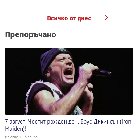
Всичко от днес
Препоръчано
7 август: Честит рожден ден, Брус Дикинсън (Iron
Maiden)!
MelomanBG - Sled5.bg