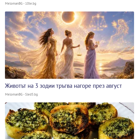
MelomanBG - 10te.bg
Животът на 3 зодии тръгва нагоре през август
MelomanBG - Sled5.bg