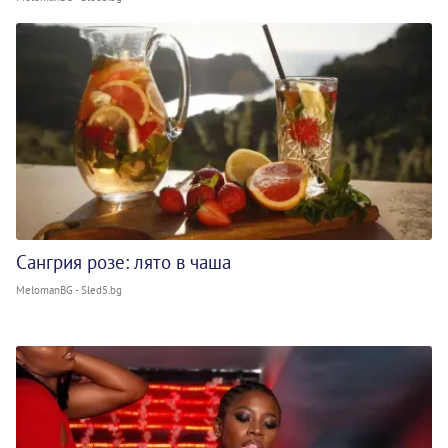
Сангрия розе: лято в чаша
MelomanBG - Sled5.bg