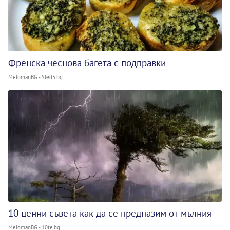
Френска чеснова багета с подправки
MelomanBG - Sled5.bg
10 ценни съвета как да се предпазим от мълния
MelomanBG - 10te.bg