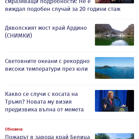
смразяващи подробности: Не е
виждал подобен случай за 20 години стаж
Дяволският мост край Ардино
(СНИМКИ)
Световните океани с рекордно
високи температури през юли
Какво се случи с косата на
Тръмп? Новата му визия
предизвика вълна от мемета
Обновена
Пожарът в завода край Белица