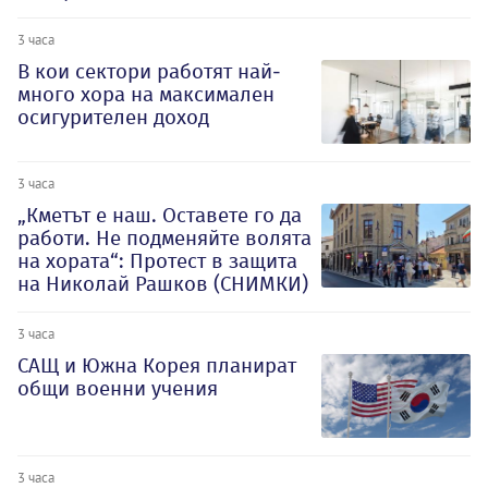
3 часа
В кои сектори работят най-
много хора на максимален
осигурителен доход
3 часа
„Кметът е наш. Оставете го да
работи. Не подменяйте волята
на хората“: Протест в защита
на Николай Рашков (СНИМКИ)
3 часа
САЩ и Южна Корея планират
общи военни учения
3 часа