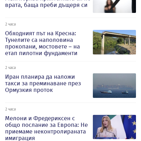
врата, баща преби дъщеря си
2 часа
Обходният път на Кресна:
Тунелите са наполовина
прокопани, мостовете – на
етап пилотни фундаменти
2 часа
Иран планира да наложи
такси за преминаване през
Ормузкия проток
2 часа
Мелони и Фредериксен с
общо послание за Европа: Не
приемаме неконтролираната
имиграция