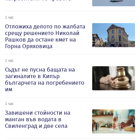
1 час
Отложиха делото по жалбата
срещу решението Николай
Рашков да остане кмет на
Горна Оряховица
1 час
Съдът не пусна бащата на
загиналите в Кипър
българчета на погребението
им
1 час
Завишени стойности на
манган във водата в
Свиленград и две села