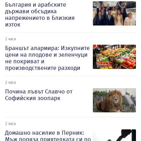
България и арабските
държави обсъдиха
напрежението в Близкия
изток
2 часа
Браншът алармира: Изкупните
цени на плодове и зеленчуци
не покриват и
производствените разходи
2 часа
Почина лъвът Славчо от
Софийския зоопарк
2 часа
Домашно насилие в Перник:
Мъж поряза приятелката си по