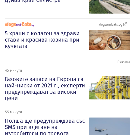
dogsandcats.bg
5 храни с колаген за здрави
стави и красива козина при
кучетата
45 минути
Газовите запаси на Европа са
най-ниски от 2021 г., експерти
предупреждават за високи
цени
55 минути
Полша ще предупреждава със
SMS при вдигане на
изтребители по тревога