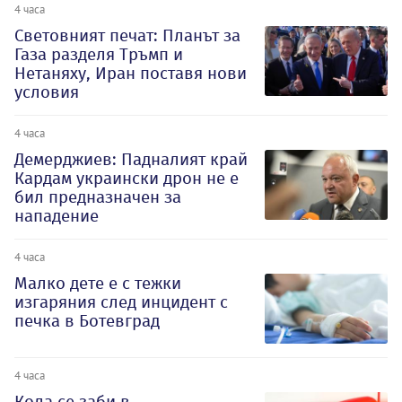
4 часа
Световният печат: Планът за
Газа разделя Тръмп и
Нетаняху, Иран поставя нови
условия
4 часа
Демерджиев: Падналият край
Кардам украински дрон не е
бил предназначен за
нападение
4 часа
Малко дете е с тежки
изгаряния след инцидент с
печка в Ботевград
4 часа
Кола се заби в