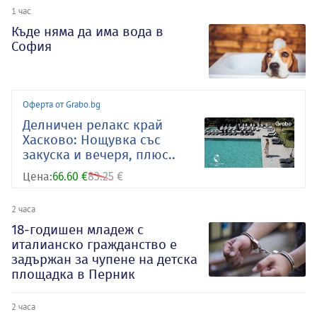
1 час
Къде няма да има вода в
София
Оферта от Grabo.bg
Делничен релакс край
Хасково: Нощувка със
закуска и вечеря, плюс..
Цена:
66.60 €
83.25 €
2 часа
18-годишен младеж с
италианско гражданство е
задържан за чупене на детска
площадка в Перник
2 часа