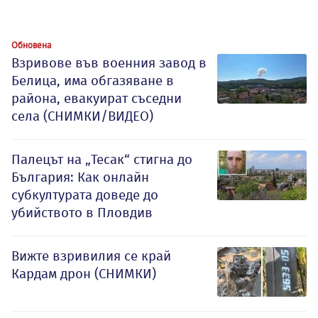
Обновена
Взривове във военния завод в
Белица, има обгазяване в
района, евакуират съседни
села (СНИМКИ/ВИДЕО)
Палецът на „Тесак“ стигна до
България: Как онлайн
субкултурата доведе до
убийството в Пловдив
Вижте взривилия се край
Кардам дрон (СНИМКИ)