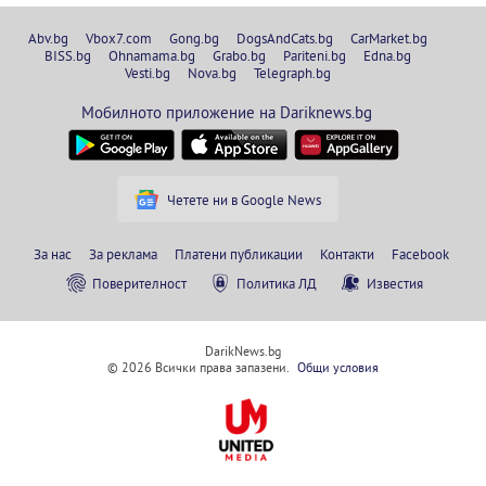
Abv.bg
Vbox7.com
Gong.bg
DogsAndCats.bg
CarMarket.bg
BISS.bg
Ohnamama.bg
Grabo.bg
Pariteni.bg
Edna.bg
Vesti.bg
Nova.bg
Telegraph.bg
Мобилното приложение на Dariknews.bg
Четете ни в Google News
За нас
За реклама
Платени публикации
Контакти
Facebook
Поверителност
Политика ЛД
Известия
DarikNews.bg
© 2026 Всички права запазени.
Общи условия