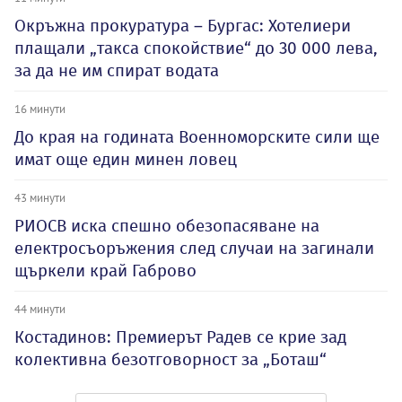
Окръжна прокуратура – Бургас: Хотелиери
плащали „такса спокойствие“ до 30 000 лева,
за да не им спират водата
16 минути
До края на годината Военноморските сили ще
имат още един минен ловец
43 минути
РИОСВ иска спешно обезопасяване на
електросъоръжения след случаи на загинали
щъркели край Габрово
44 минути
Костадинов: Премиерът Радев се крие зад
колективна безотговорност за „Боташ“