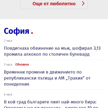
Още от любопитно
София
2 часа
Повдигнаха обвинение на мъж, шофирал 3,13
промила алкохол по столичен булевард
3 часа
Обновена
Временни промени в движението по
републикански пътища и АМ „Тракия“ от
понеделник
6 часа
В кой град българите пият най-много бира:
Отговорът ще ви изненада - вижте топ 10 по