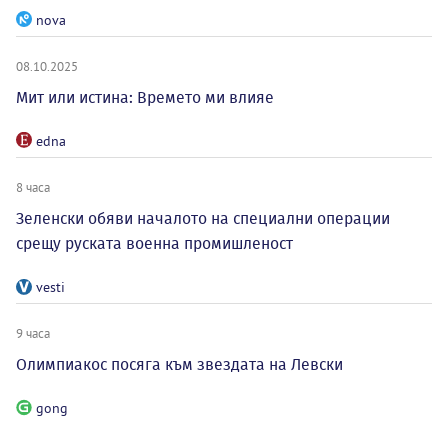
nova
08.10.2025
Мит или истина: Времето ми влияе
edna
8 часа
Зеленски обяви началото на специални операции
срещу руската военна промишленост
vesti
9 часа
Олимпиакос посяга към звездата на Левски
gong