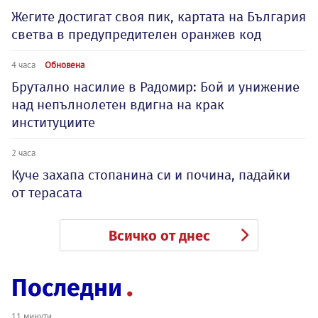
Жегите достигат своя пик, картата на България
светва в предупредителен оранжев код
4 часа
Обновена
Брутално насилие в Радомир: Бой и унижение
над непълнолетен вдигна на крак
институциите
2 часа
Куче захапа стопанина си и почина, падайки
от терасата
Всичко от днес
Последни
11 минути