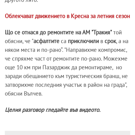
Облекчават движението в Кресна за летния сезон
Що се отнася до ремонтите на АМ "Тракия"
той
обясни, че "
асфалтите
са
приключили
в
срок
, а на
някои места и по-рано“. "Направихме компромис,
че спряхме част от ремонтите по-рано. Можехме
още 10 км при Пазарджик да ремонтираме, но
заради обещанието към туристическия бранш, не
затворихме последния участък в район на града",
обясни Вълчев.
Целия разговор гледайте във видеото.