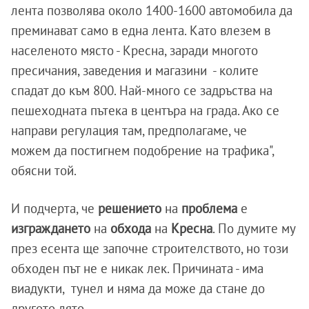
лента позволява около 1400-1600 автомобила да
преминават само в една лента. Като влезем в
населеното място - Кресна, заради многото
пресичания, заведения и магазини - колите
спадат до към 800. Най-много се задръства на
пешеходната пътека в центъра на града. Ако се
направи регулация там, предполагаме, че
можем да постигнем подобрение на трафика",
обясни той.
И подчерта, че
решението
на
проблема
е
изграждането
на
обхода
на
Кресна
. По думите му
през есента ще започне строителството, но този
обходен път не е никак лек. Причината - има
виадукти, тунел и няма да може да стане до
другото лято.