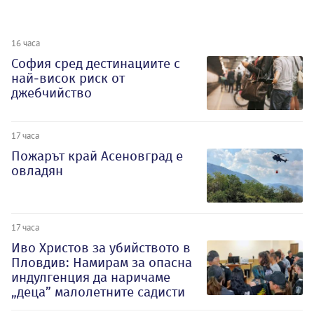
16 часа
София сред дестинациите с
най-висок риск от
джебчийство
17 часа
Пожарът край Асеновград е
овладян
17 часа
Иво Христов за убийството в
Пловдив: Намирам за опасна
индулгенция да наричаме
„деца” малолетните садисти