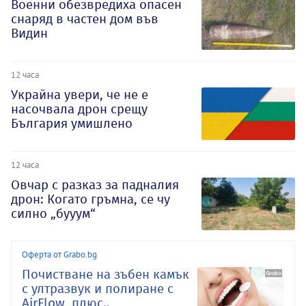
Военни обезвредиха опасен
снаряд в частен дом във
Видин
12 часа
Украйна увери, че не е
насочвала дрон срещу
България умишлено
12 часа
Овчар с разказ за падналия
дрон: Когато гръмна, се чу
силно „бууум“
Оферта от Grabo.bg
Почистване на зъбен камък
с ултразвук и полиране с
AirFlow, плюс..