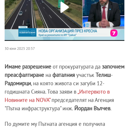
30 юни 2025 20:57
Имаме разрешение
от прокуратурата да
започнем
преасфалтиране
на
фаталния
участък
Телиш
-
Радомирци
, на която живота си загуби 12-
годишната Сияна. Това заяви в
„Интервюто в
Новините на NOVA”
председателят на Агенция
"Пътна инфраструктура" инж.
Йордан Вълчев
.
По думите му Пътната агенция е получила