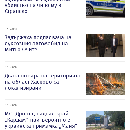
убийство на чичо му в
Странско
15 часа
Задържаха подпалвача на
луксозния автомобил на
Митьо Очите
15 часа
Двата пожара на територията
на област Хасково са
локализирани
15 часа
МО: Дронът, паднал край
„Кардам“, най-вероятно е
украинска примамка „Майя“