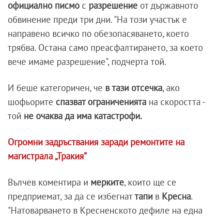
официално писмо
с
разрешение
от държавното
обвинение преди три дни. "На този участък е
направено всичко по обезопасяването, което
трябва. Остана само преасфалтирането, за което
вече имаме разрешение", подчерта той.
И беше категоричен, че
в тази отсечка
, ако
шофьорите
спазват ограниченията
на скоростта -
той
не очаква да има катастрофи.
Огромни задръствания заради ремонтите на
магистрала „Тракия”
Вълчев коментира и
мерките
, които ще се
предприемат, за да се избегнат
тапи
в
Кресна
.
"Натоварването в Кресненското дефиле на една