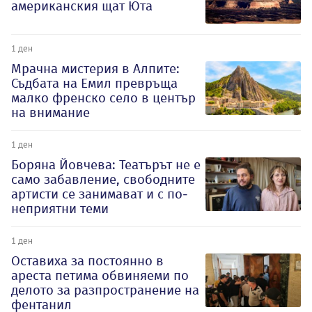
американския щат Юта
1 ден
Мрачна мистерия в Алпите:
Съдбата на Емил превръща
малко френско село в център
на внимание
1 ден
Боряна Йовчева: Театърът не е
само забавление, свободните
артисти се занимават и с по-
неприятни теми
1 ден
Оставиха за постоянно в
ареста петима обвиняеми по
делото за разпространение на
фентанил