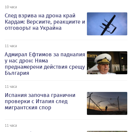
10 часа
След взрива на дрона край
Кардам: Версиите, реакциите и
отговорът на Украйна
11 часа
Адмирал Ефтимов за падналия
у нас дрон: Няма
преднамерени действия срещу
България
11 часа
Испания започва гранични
проверки с Италия след
мигрантския спор
11 часа