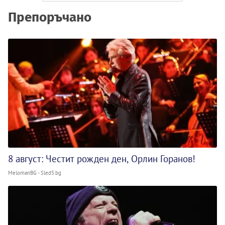
Препоръчано
8 август: Честит рожден ден, Орлин Горанов!
MelomanBG - Sled5.bg