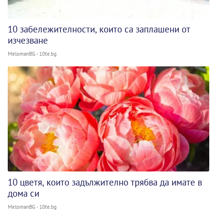
10 забележителности, които са заплашени от
изчезване
MelomanBG - 10te.bg
10 цветя, които задължително трябва да имате в
дома си
MelomanBG - 10te.bg