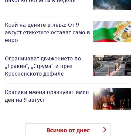
няколко области в неделя
Край на цените в лева: От 9
август етикетите остават само в
евро
Ограничават движението по
„Тракия“, „Струма“ и през
Кресненското дефиле
Красиви имена празнуват имен
ден на 9 август
Всичко от днес