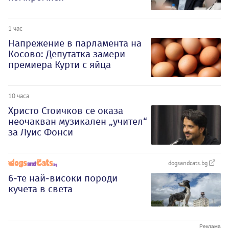
1 час
Напрежение в парламента на
Косово: Депутатка замери
премиера Курти с яйца
10 часа
Христо Стоичков се оказа
неочакван музикален „учител“
за Луис Фонси
dogsandcats.bg
6-те най-високи породи
кучета в света