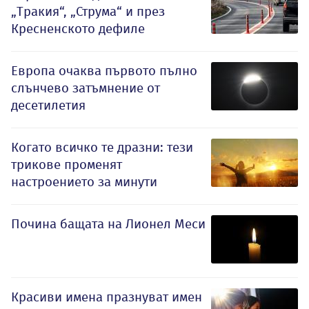
„Тракия“, „Струма“ и през
Кресненското дефиле
Европа очаква първото пълно
слънчево затъмнение от
десетилетия
Когато всичко те дразни: тези
трикове променят
настроението за минути
Почина бащата на Лионел Меси
Красиви имена празнуват имен