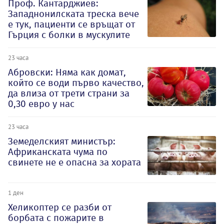
Проф. Кантарджиев:
Западнонилската треска вече
е тук, пациенти се връщат от
Гърция с болки в мускулите
23 часа
Абровски: Няма как домат,
който се води първо качество,
да влиза от трети страни за
0,30 евро у нас
23 часа
Земеделският министър:
Африканската чума по
свинете не е опасна за хората
1 ден
Хеликоптер се разби от
борбата с пожарите в