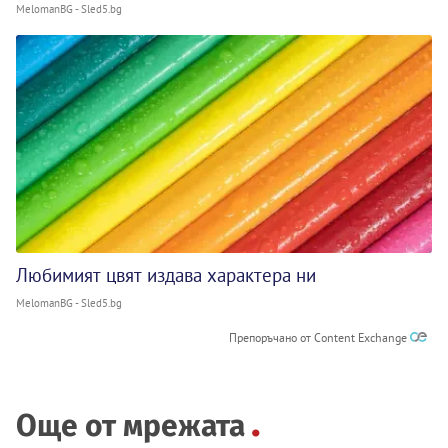
MelomanBG - Sled5.bg
Любимият цвят издава характера ни
MelomanBG - Sled5.bg
Препоръчано от Content Exchange
Още от мрежата