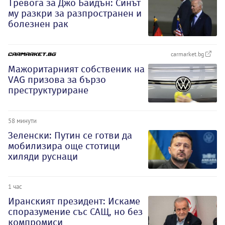
Тревога за Джо Байдън: Синът
му разкри за разпространен и
болезнен рак
carmarket.bg
Мажоритарният собственик на
VAG призова за бързо
преструктуриране
58 минути
Зеленски: Путин се готви да
мобилизира още стотици
хиляди руснаци
1 час
Иранският президент: Искаме
споразумение със САЩ, но без
компромиси